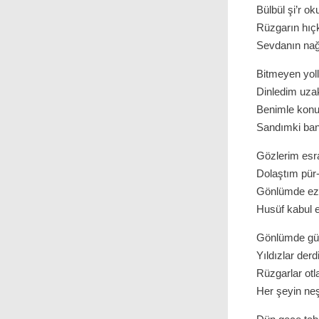
Bülbül şi’r o
Rüzgarın hıçk
Sevdanın nağ
Bitmeyen yoll
Dinledim uza
Benimle konuş
Sandımki bana
Gözlerim esra
Dolaştım pür-
Gönlümde eze
Husüf kabul 
Gönlümde güne
Yıldızlar derd
Rüzgarlar otla
Her şeyin neş