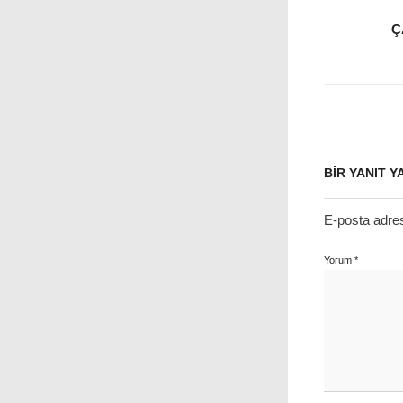
Ç
BIR YANIT Y
E-posta adre
Yorum
*