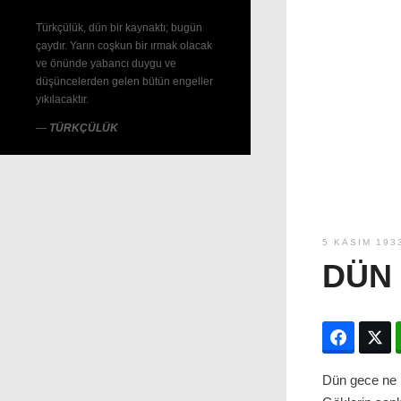
Türkçülük, dün bir kaynaktı; bugün
çaydır. Yarın coşkun bir ırmak olacak
ve önünde yabancı duygu ve
düşüncelerden gelen bütün engeller
yıkılacaktır.
—
TÜRKÇÜLÜK
5 KASIM 193
DÜN
Facebo
T
Dün gece ne 