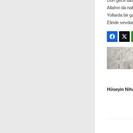
Dün gece tabi
Allahın da na
Yollarda bir g
Elinde sevdan
Facebo
T
Hüseyin Niha