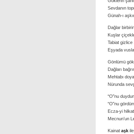
Göklerin şanl
Sevdanın top
Günah-ı aşkın
Dağlar birbir
Kuşlar çiçekl
Tabiat gizlice
Eşyada vuslat
Gönlümü gökl
Dağları bağr
Mehtabı doya
Nürunda sevgi
“O”nu duydum
“O”nu gördüm
Ecza-yi hilka
Mecnun’un Ley
Kainat
aşk
ile