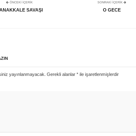
ÖNCEKI İÇERIK
SONRAKI IÇERIK
ANAKKALE SAVAŞI
O GECE
AZIN
siniz yayınlanmayacak.
Gerekli alanlar
*
ile işaretlenmişlerdir