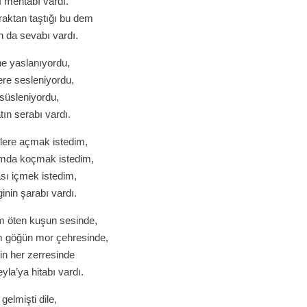
ı mehtabı vardı.
raktan taştığı bu dem
 da sevabı vardı.
ine yaslanıyordu,
ere sesleniyordu,
 süsleniyordu,
ın serabı vardı.
ere açmak istedim,
ımda koçmak istedim,
sı içmek istedim,
nin şarabı vardı.
 öten kuşun sesinde,
 göğün mor çehresinde,
tin her zerresinde
la’ya hitabı vardı.
 gelmişti dile,