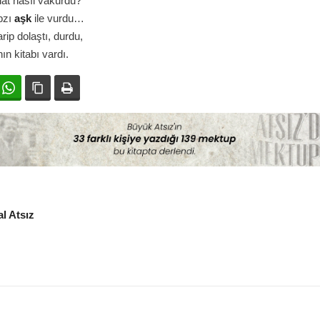
at nasıl vakurdu?
bzı
aşk
ile vurdu…
arip dolaştı, durdu,
ın kitabı vardı.
ok
witter
WhatsApp
Bağlanıyı kopyala
Yazdır
l Atsız