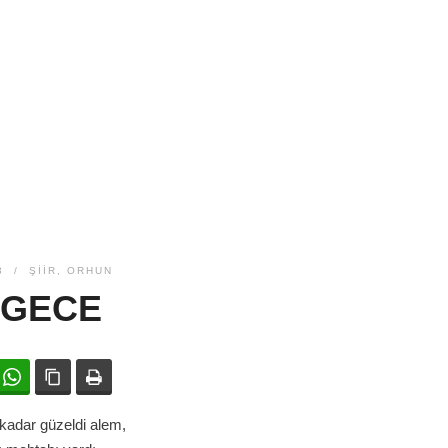
3
ŞIIR
,
ORHUN
 GECE
ok
witter
WhatsApp
Bağlanıyı kopyala
Yazdır
kadar güzeldi alem,