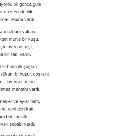
kuyordu bir gonca güle
ıran sesinde bile
me-i rebabı vardı.
arın oldum yoldaşı,
ktan munis bir kuşu,
tu ayın on beşi,
 bir itabı vardı.
r-ı hüsn ile şaşkın
sükun, bi-huzur, coşkun;
li, layemut aşkın
etmez mehtabı vardı.
şler ve aylar battı,
ime yeni dert kattı.
ra beni anlattı,
ve-i şebabı vardı.