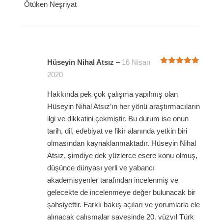
Ötüken Neşriyat
Hüseyin Nihal Atsız
–
16 Nisan
5 üzerinden
2020
5
oy aldı
Hakkında pek çok çalışma yapılmış olan
Hüseyin Nihal Atsız’ın her yönü araştırmacıların
ilgi ve dikkatini çekmiştir. Bu durum ise onun
tarih, dil, edebiyat ve fikir alanında yetkin biri
olmasından kaynaklanmaktadır. Hüseyin Nihal
Atsız, şimdiye dek yüzlerce esere konu olmuş,
düşünce dünyası yerli ve yabancı
akademisyenler tarafından incelenmiş ve
gelecekte de incelenmeye değer bulunacak bir
şahsiyettir. Farklı bakış açıları ve yorumlarla ele
alınacak çalışmalar sayesinde 20. yüzyıl Türk