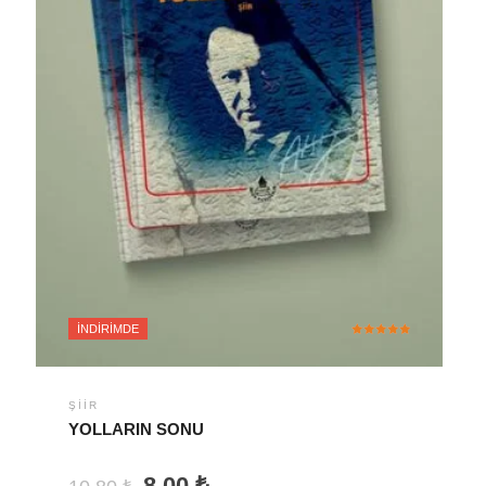
İNDIRIMDE
5 üzerinden
5.00
oy aldı
ŞIIR
YOLLARIN SONU
Orijinal
Şu
8,00
₺