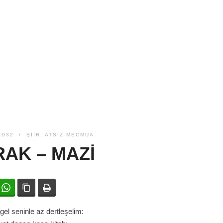
1932
ŞIIR
,
ATSIZ MECMUA
AK – MAZI
ok
witter
WhatsApp
Bağlanıyı kopyala
Yazdır
gel seninle az dertleşelim: