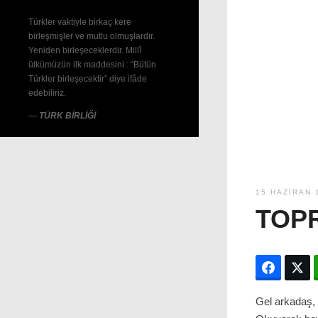
Türkler vaktiyle birkaç kere
birleşmişler ve mutlu olmuşlardır.
Yeniden birleşeceklerdir. Millî
ülkümüzün ilk maddesini : “Bütün
Türkler birleşecektir” diye ifâde
edebiliriz.
—
TÜRK BİRLİĞİ
15 HAZIRAN 
TOPR
Facebo
T
Gel arkadaş, 