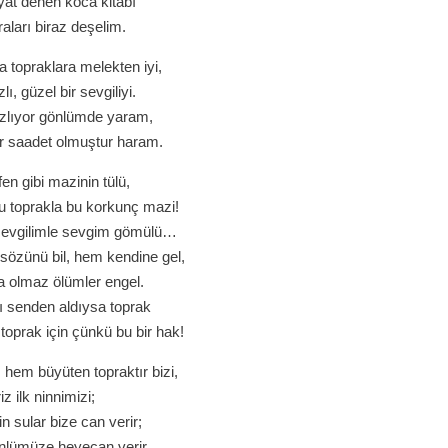
at denen koca kitabı
aları biraz deşelim.
topraklara melekten iyi,
lı, güzel bir sevgiliyi.
ızlıyor gönlümde yaram,
er saadet olmuştur haram.
en gibi mazinin tülü,
u toprakla bu korkunç mazi!
sevgilimle sevgim gömülü…
sözünü bil, hem kendine gel,
ra olmaz ölümler engel.
ızı senden aldıysa toprak
 toprak için çünkü bu bir hak!
hem büyüten topraktır bizi,
iz ilk ninnimizi;
rin sular bize can verir;
nlümüze heyecan verir.