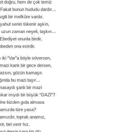
et doğru, hem de çok temiz
 Fakat bunun hududu dardır…
gili bir mefkûre vardır.
 yahut senin tükenir aşkın,
 uzun zaman neşeli, taşkın…
bediyet onunla birdir,
beden ona esirdir.
iki “Var”a böyle söversen,
 mazi kanlı bir gece dersen,
mazsın, gözün kamaşır.
ağında bu mazi taşır…
asaydı şanlı bir mazi
çıkar mıydı bir büyük “GAZİ”?
yine bizden gıda almasa
aramızda türe yasa?
amızdır, toprak anamız,
rir, biri verir hız.
ıl dersin kara bir ölü