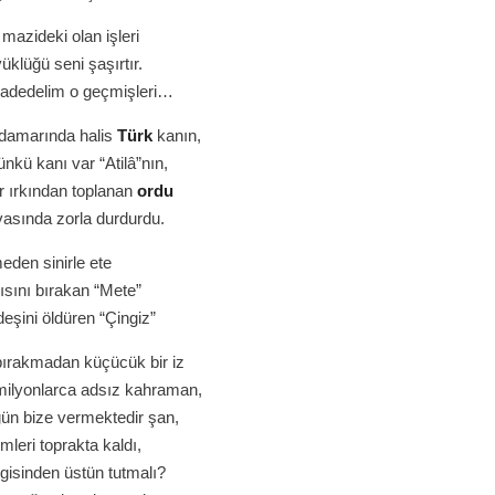
mazideki olan işleri
üklüğü seni şaşırtır.
 yadedelim o geçmişleri…
 damarında halis
Türk
kanın,
kü kanı var “Atilâ”nın,
r ırkından toplanan
ordu
asında zorla durdurdu.
meden sinirle ete
rısını bırakan “Mete”
deşini öldüren “Çingiz”
ırakmadan küçücük bir iz
milyonlarca adsız kahraman,
ugün bize vermektedir şan,
imleri toprakta kaldı,
gisinden üstün tutmalı?