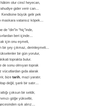
hâkim olur cinsî heyecan,
yahudiye gider verir can…
 Kendisine büyük gelir pek
 o maskara vatansız köpek…
e de “din”in “hiç”inde,
sırlardan beri içinde…
ak için onu eşmeli,
 bir şey çıkmaz, derinleşmeli…
kselenler bir gün yorulur,
ikati toprakta bulur.
ne de sonu olmıyan toprak
vücutlardan gıda alarak
rir, bize
tarih
, mazi yaratır.
tap değil, şanlı bir satır…
attığı çoksun bir seldir,
nımızı göğe yükseltir,
gecesinden ışık alırız…