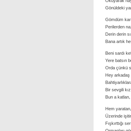
Okuyarak hay
Gönüldeki yar
Gömdüm kara 
Perilerden naz
Derin derin s
Bana artık h
Beni sardı kef
Yere batsın b
Orda çünkü 
Hey arkadaş 
Bahtiyarlıkla
Bir sevgili k
Bun a katlan,
Hem yaratan, 
Üzerinde işitir
Fışkırttığı se
Ormanları gö