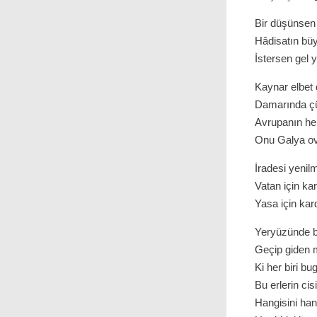
Bir düşünsen 
Hâdisatın büy
İstersen gel
Kaynar elbet
Damarında çün
Avrupanın he
Onu Galya ov
İradesi yenil
Vatan için ka
Yasa için kar
Yeryüzünde b
Geçip giden 
Ki her biri b
Bu erlerin cis
Hangisini han