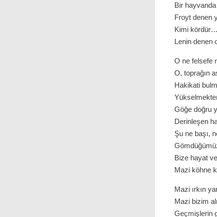
Bir hayvanda 
Froyt denen 
Kimi kördür…
Lenin denen
O ne felsefe n
O, toprağın a
Hakikati bulm
Yükselmekten
Göğe doğru yü
Derinleşen hak
Şu ne başı, 
Gömdüğümüz 
Bize hayat ve
Mazi köhne ki
Mazi ırkın yar
Mazi bizim al
Geçmişlerin 