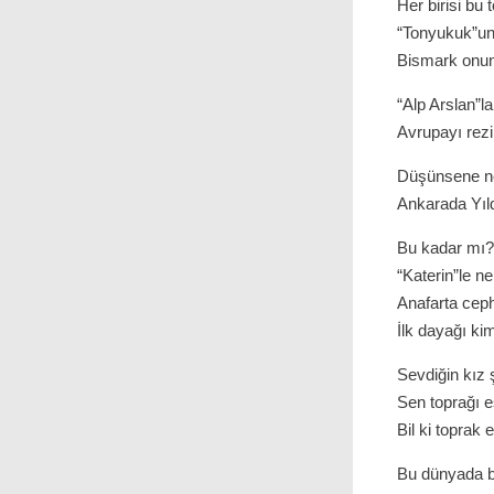
Her birisi bu
“Tonyukuk”un 
Bismark onun
“Alp Arslan”la 
Avrupayı rezi
Düşünsene ne
Ankarada Yıl
Bu kadar mı?
“Katerin”le ne
Anafarta cep
İlk dayağı k
Sevdiğin kız 
Sen toprağı e
Bil ki toprak
Bu dünyada b