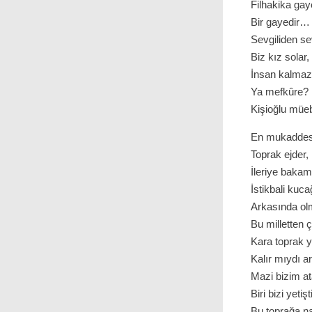
Filhakika gay
Bir gayedir…
Sevgiliden sev
Biz kız solar,
İnsan kalmaz
Ya mefkûre? E
Kişioğlu müeb
En mukaddes 
Toprak ejder,
İleriye baka
İstikbali kuc
Arkasında olm
Bu milletten 
Kara toprak 
Kalır mıydı 
Mazi bizim at
Biri bizi yetişti
Bu toprağa nas