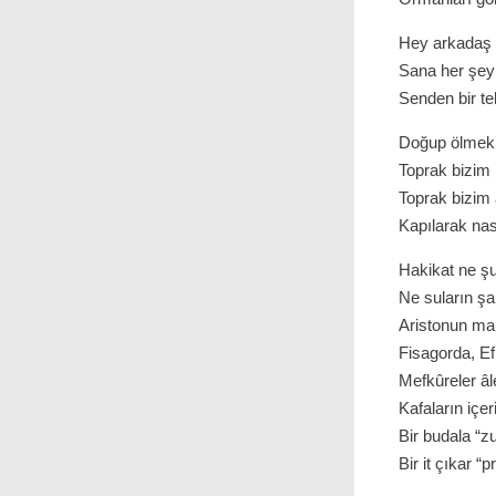
Hey arkadaş 
Sana her şey 
Senden bir t
Doğup ölm
Toprak bizim 
Toprak bizim
Kapılarak nas
Hakikat ne şu 
Ne suların şa
Aristonun man
Fisagorda, Ef
Mefkûreler âl
Kafaların içeri
Bir budala “zu
Bir it çıkar “p