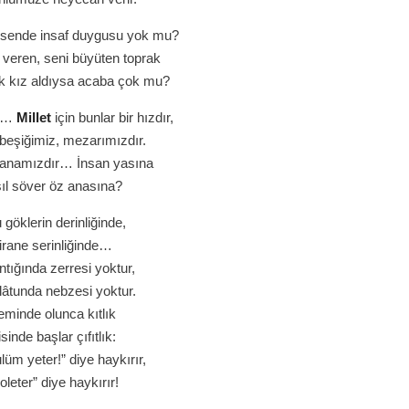
sende insaf duygusu yok mu?
veren, seni büyüten toprak
ek kız aldıysa acaba çok mu?
ek…
Millet
için bunlar bir hızdır,
beşiğimiz, mezarımızdır.
 anamızdır… İnsan yasına
ıl söver öz anasına?
göklerin derinliğinde,
irane serinliğinde…
tığında zerresi yoktur,
lâtunda nebzesi yoktur.
eminde olunca kıtlık
sinde başlar çıfıtlık:
lüm yeter!” diye haykırır,
roleter” diye haykırır!