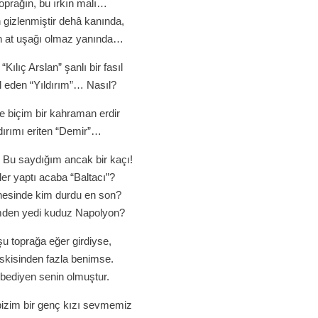
 toprağın, bu ırkın malı…
gizlenmiştir dehâ kanında,
 at uşağı olmaz yanında…
“Kılıç Arslan” şanlı bir fasıl
l eden “Yıldırım”… Nasıl?
 biçim bir kahraman erdir
dırımı eriten “Demir”…
 Bu saydığım ancak bir kaçı!
ler yaptı acaba “Baltacı”?
hesinde kim durdu en son?
imden yedi kuduz Napolyon?
şu toprağa eğer girdiyse,
skisinden fazla benimse.
 ebediyen senin olmuştur.
izim bir genç kızı sevmemiz