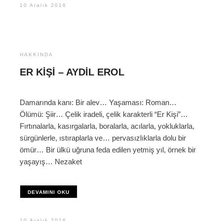
10 Aralık 2016
HAKKINDA
ER KIŞI – AYDIL EROL
Damarında kanı: Bir alev… Yaşaması: Roman…
Ölümü: Şiir… Çelik iradeli, çelik karakterli “Er Kişi”…
Fırtınalarla, kasırgalarla, boralarla, acılarla, yokluklarla,
sürgünlerle, ıstıraplarla ve… pervasızlıklarla dolu bir
ömür… Bir ülkü uğruna feda edilen yetmiş yıl, örnek bir
yaşayış… Nezaket
DEVAMINI OKU
10 Aralık 2016