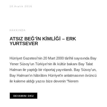
10 Aralık 2016
HAKKINDA
ATSIZ BEĞ’IN KIMLIĞI – ERK
YURTSEVER
Hürriyet Gazetesi’nin 20 Mart 2000 târîhli sayısında Bay
Yener Süsoy’un Türkiye’nin ilk kültür bakanı Bay Talat
Halman ile yaptığı bir röportaj yayınlandı. Bay Süsoy’un,
Bay Halman’ın hâtırâtını Hürriyet’e anlatmasının övüncü
ile kaleme aldığı yazısı bize devenin “Nerem
DEVAMINI OKU