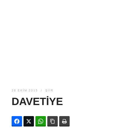
28 EKIM 2015
ŞIIR
DAVETIYE
Facebook
Twitter
WhatsApp
Bağlanıyı kopyala
Yazdır