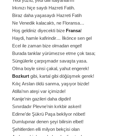
Yedi yüzlü, yedi dilli İtalyanların!
Irkınızı hiçe saydı Hazreti Fatih.
Biraz daha yaşasaydı Hazreti Fatih
Ne Venedik kalacaktı, ne Floransa…
Hoş geldiniz diyecekti bize
Fransa
!
Haydi, hamle kafirindir… İlkönce sen gel
Ecel ile zaman bize olmadan engel!
Burada tanklar yürümezse etme çok tasa;
Süngülerle çarpışmadır savaşta yasa.
Olma boyle sinsi çakal, yahut engerek!
Bozkurt
gibi, kartal gibi döğüşmek gerek!
Kılıç Arslan öldü sanma, yaşıyor bizde!
Atilla’nın ateşi var içimizde!
Kanije’nin gazileri daha dipdiri!
Sınırdadır Plevne’nin kırkbir askeri!
Edirne’de Şükrü Paşa bekliyor nöbet!
Dumlupınar denen şeyi bilirsin elbet!
Şehitlerden elli milyon bekçisi olan