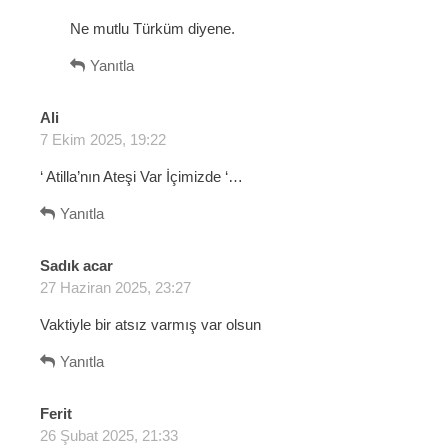
i
:
Ne mutlu Türküm diyene.
Yanıtla
Ali
d
7 Ekim 2025, 19:22
e
d
‘ Atilla’nın Ateşi Var İçimizde ‘…
i
k
Yanıtla
i
:
Sadık acar
d
27 Haziran 2025, 23:27
e
d
Vaktiyle bir atsız varmış var olsun
i
k
Yanıtla
i
:
Ferit
d
26 Şubat 2025, 21:33
e