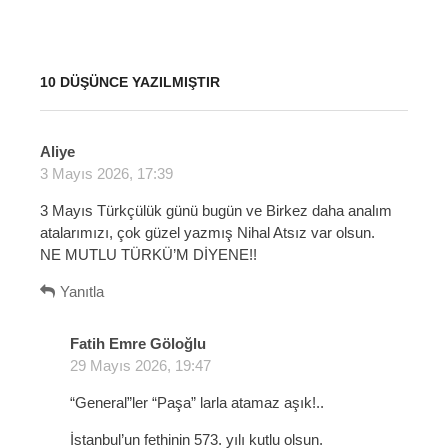
10 DÜŞÜNCE YAZILMIŞTIR
Aliye
d
3 Mayıs 2026, 17:39
e
d
3 Mayıs Türkçülük günü bugün ve Birkez daha analım
i
atalarımızı, çok güzel yazmış Nihal Atsız var olsun.
k
NE MUTLU TÜRKÜ’M DİYENE!!
i
:
Yanıtla
Fatih Emre Göloğlu
d
29 Mayıs 2026, 19:47
e
d
“General”ler “Paşa” larla atamaz aşık!..
i
k
İstanbul’un fethinin 573. yılı kutlu olsun.