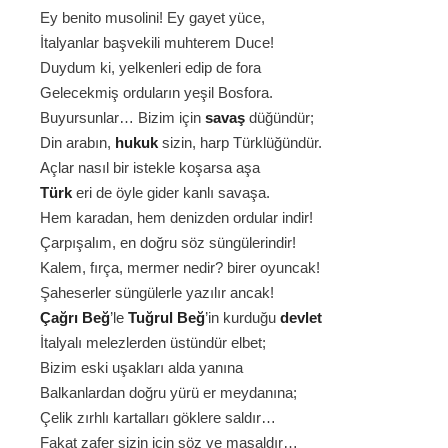
Ey benito musolini! Ey gayet yüce,
İtalyanlar başvekili muhterem Duce!
Duydum ki, yelkenleri edip de fora
Gelecekmiş orduların yeşil Bosfora.
Buyursunlar… Bizim için
savaş
düğündür;
Din arabın,
hukuk
sizin, harp Türklüğündür.
Açlar nasıl bir istekle koşarsa aşa
Türk
eri de öyle gider kanlı savaşa.
Hem karadan, hem denizden ordular indir!
Çarpışalım, en doğru söz süngülerindir!
Kalem, fırça, mermer nedir? birer oyuncak!
Şaheserler süngülerle yazılır ancak!
Çağrı Beğ
’le
Tuğrul Beğ
’in kurduğu
devlet
İtalyalı melezlerden üstündür elbet;
Bizim eski uşakları alda yanına
Balkanlardan doğru yürü er meydanına;
Çelik zırhlı kartalları göklere saldır…
Fakat zafer sizin için söz ve masaldır…