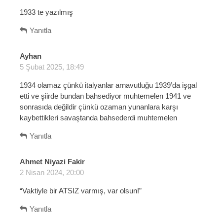
d
1933 te yazılmış
i
k
Yanıtla
i
:
Ayhan
d
5 Şubat 2025, 18:49
e
d
1934 olamaz çünkü italyanlar arnavutluğu 1939’da işgal
i
etti ve şiirde bundan bahsediyor muhtemelen 1941 ve
k
sonrasıda değildir çünkü ozaman yunanlara karşı
i
kaybettikleri savaştanda bahsederdi muhtemelen
:
Yanıtla
Ahmet Niyazi Fakir
d
2 Nisan 2024, 20:00
e
d
“Vaktiyle bir ATSIZ varmış, var olsun!”
i
k
Yanıtla
i