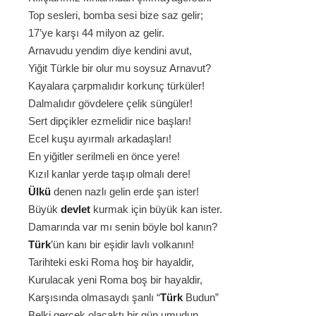
Top sesleri, bomba sesi bize saz gelir;
17’ye karşı 44 milyon az gelir.
Arnavudu yendim diye kendini avut,
Yiğit Türkle bir olur mu soysuz Arnavut?
Kayalara çarpmalıdır korkunç türküler!
Dalmalıdır gövdelere çelik süngüler!
Sert dipçikler ezmelidir nice başları!
Ecel kuşu ayırmalı arkadaşları!
En yiğitler serilmeli en önce yere!
Kızıl kanlar yerde taşıp olmalı dere!
Ülkü
denen nazlı gelin erde şan ister!
Büyük
devlet
kurmak için büyük kan ister.
Damarında var mı senin böyle bol kanın?
Türk
’ün kanı bir eşidir lavlı volkanın!
Tarihteki eski Roma hoş bir hayaldir,
Kurulacak yeni Roma boş bir hayaldir,
Karşısında olmasaydı şanlı “
Türk
Budun”
Belki gerçek olacaktı bir gün umudun,