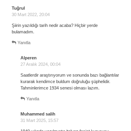
:
Tuğrul
d
30 Mart 2022, 20:04
e
d
Şiirin yazıldığı tarih nedir acaba? Hiçbir yerde
i
bulamadım.
k
i
Yanıtla
:
Alperen
d
27 Aralık 2024, 00:04
e
d
Saatlerdir araştırıyorum ve sonunda bazı bağlantılar
i
kurarak kendimce buldum doğruluğu şüphelidir.
k
Tahminlerimce 1934 senesi olması lazım.
i
:
Yanıtla
Muhammed salih
d
31 Mart 2025, 15:57
e
d