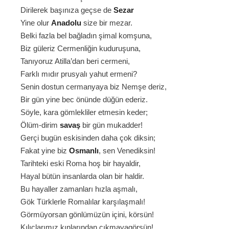
Dirilerek başınıza geçse de
Sezar
Yine olur
Anadolu
size bir mezar.
Belki fazla bel bağladın şimal komşuna,
Biz güleriz Cermenliğin kuduruşuna,
Tanıyoruz Atilla’dan beri cermeni,
Farklı mıdır prusyalı yahut ermeni?
Senin dostun cermanyaya biz Nemşe deriz,
Bir gün yine bec önünde düğün ederiz.
Söyle, kara gömlekliler etmesin keder;
Ölüm-dirim
savaş
bir gün mukadder!
Gerçi bugün eskisinden daha çok diksin;
Fakat yine biz
Osmanlı
, sen Venediksin!
Tarihteki eski Roma hoş bir hayaldir,
Hayal bütün insanlarda olan bir haldir.
Bu hayaller zamanları hızla aşmalı,
Gök Türklerle Romalılar karşılaşmalı!
Görmüyorsan gönlümüzün içini, körsün!
Kılıçlarımız kınlarından çıkmayagörsün!