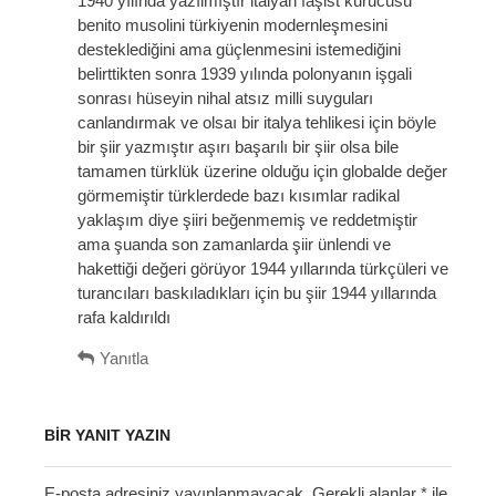
1940 yılında yazılmıştır italyan faşist kurucusu
i
benito musolini türkiyenin modernleşmesini
k
desteklediğini ama güçlenmesini istemediğini
i
belirttikten sonra 1939 yılında polonyanın işgali
:
sonrası hüseyin nihal atsız milli suyguları
canlandırmak ve olsaı bir italya tehlikesi için böyle
bir şiir yazmıştır aşırı başarılı bir şiir olsa bile
tamamen türklük üzerine olduğu için globalde değer
görmemiştir türklerdede bazı kısımlar radikal
yaklaşım diye şiiri beğenmemiş ve reddetmiştir
ama şuanda son zamanlarda şiir ünlendi ve
hakettiği değeri görüyor 1944 yıllarında türkçüleri ve
turancıları baskıladıkları için bu şiir 1944 yıllarında
rafa kaldırıldı
Yanıtla
BIR YANIT YAZIN
E-posta adresiniz yayınlanmayacak.
Gerekli alanlar
*
ile