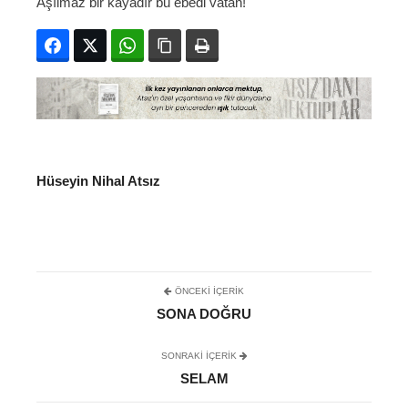
Aşılmaz bir kayadır bu ebedi vatan!
Facebook
Twitter
WhatsApp
Bağlanıyı kopyala
Yazdır
Hüseyin Nihal Atsız
ÖNCEKI İÇERIK
SONA DOĞRU
SONRAKI IÇERIK
SELAM