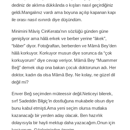
dediniz de aklıma dükkânda o kışları nasıl geçirdiğiniz
geldi.Mangalınız vardı ama boyuna açılıp kapanan kapı
ile orası nasıl ısınırdı diye düşündüm.
Minimini Mâviş CinKerata’nın sözlüğü günden güne
genişliyor ama hâlâ erkek ve berber yerine “âkek”,
“bâber” diyor. Fotoğraftan, berberden ve Mâmâ Bey’den
hâlâ korkuyor. Korkuyor musun diye sorunca da “çok
korkuyorum” diye cevap veriyor. Mâmâ Bey “Muammer
Beğ” demek olup ona bakan çocuk doktorunun adı. Her
doktor, kadın da olsa Mâmâ Bey. Ne kolay, ne güzel dil
değil mi?
Enver Beğ seçimden müteessir değil.Neticeyi bilerek,
sırf Sadeddin Bilgiç’in dostluğuna mukabele olsun diye
bunu kabul etmişti.Ama yeni seçim olursa mutlaka
kazanacağı bir yerden aday olacak. Ben hazırlık
dolayısıyla bir hayli mektup daha yazacağım.Onun için
kesiyorum. Gözlerinizden öperim.