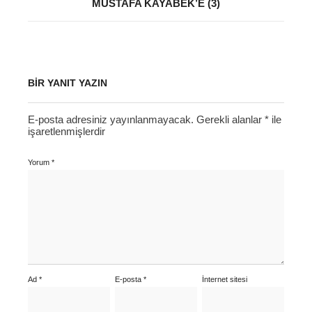
MUSTAFA KAYABEK’E (3)
BIR YANIT YAZIN
E-posta adresiniz yayınlanmayacak.
Gerekli alanlar
*
ile
işaretlenmişlerdir
Yorum
*
Ad
*
E-posta
*
İnternet sitesi