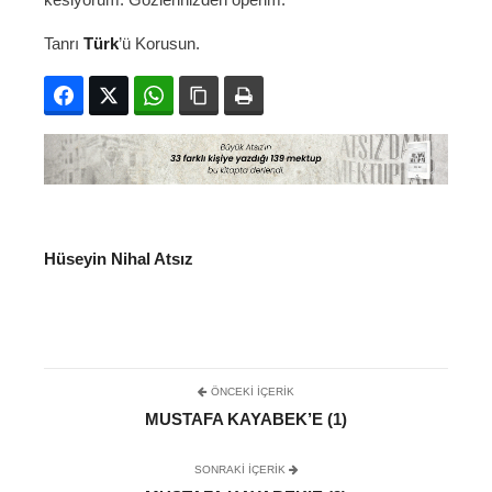
Tanrı
Türk
’ü Korusun.
Facebook
Twitter
WhatsApp
Bağlanıyı kopyala
Yazdır
Hüseyin Nihal Atsız
ÖNCEKI İÇERIK
MUSTAFA KAYABEK’E (1)
SONRAKI IÇERIK