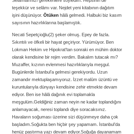
Selâmlarınızı gerekenlere söyledim. Hepsinin de
teşekkür ve selâmı var. Nejdet yeni kitabının dağıtım
işini düşünüyor.
Ötüken
hâlâ gelmedi. Halbuki biz kasım
sayısının hazırlıklarına başlamıştık.
Necati Sepetçioğlu(2) şeker olmuş. Epey de fazla.
Sıkıntılı ve öfkeli bir hayat geçiriyor. Yürümüyor. Ben
Lokman Hekim ve Hipokrat’tan sonraki en mühim doktor
olarak kendisine bir rejim verdim. Bakalım tutacak mı?
Muzaffer, kızının evlenmesi hazırlıklarıyla meşgul.
Bugünlerde İstanbul’a gelmesi gerekiyordu. Uzun
zamandır mektuplaşamıyoruz. İzzet malûm üzüntü ve
kuruntularıyla dünyayı kendisine zehir etmekte devam
ediyor. Ben ise hâlâ dağınık evi toplamakla
meşgulüm.Geldiğiniz zaman neyin ne kadar toplandığını
anlamayacak, neresi toplandı diye soracaksınız.
Havaların soğuması üzerine sizi düşünmeye daha çok
başladım.Soğukta ben hiçbir şey yapamam. İstanbul’da
henüz pastırma yazı devam ediyor.Soğuğa dayanamam