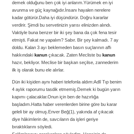
demek olduğunu ben çok iyi anlarım.Yürümek en iyi
avunma ve güç kaynağıdır.İnsanı hayalen nerelere
kadar götürür.Daha iyi düşündürür. Doğru kararlar
verdirir. Şimdi bu servetinizin yarısı elinizden alındı.
Vaktiyle buna benzer bir iki şey bana da çok fena tesir
etmişti. Fakat ne yapalım? Sabır. Bir şey kalmadı. 7 ay
doldu. Kalan 3 ayı beklemeden basın suçlarının affı
hakkındaki
kanun
çıkacak. Zaten Mecliste bu
kanun
hazır, bekliyor. Meclise bir başkan seçilse, zannederim
ilk iş olarak bunu ele alırlar.
Dün iki kişiden aynı haberi telefonla aldım:Adlî Tıp benim
4 aylık raporumu tasdik etmemiş.Demek ki bugün yarın
kapımı çalacaklar.Onun için ben de hazırlığa
başladım.Hatta haber verenlerden birine göre bu karar
geleli bir ay olmuş.Enver Beğ(1), yakında af çıkacak
diye hâkimlerin de, savcıların da işleri geriye
bıraktıklarını söyledi.