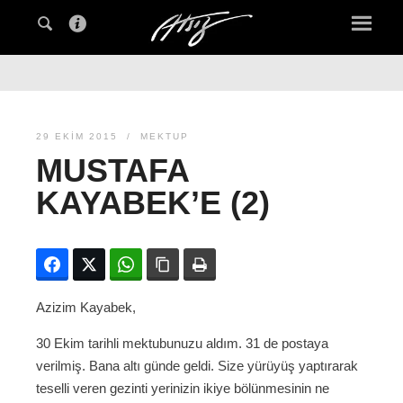
29 EKIM 2015
MEKTUP
MUSTAFA
KAYABEK’E (2)
Facebook
Twitter
WhatsApp
Bağlanıyı kopyala
Yazdır
Azizim Kayabek,
30 Ekim tarihli mektubunuzu aldım. 31 de postaya
verilmiş. Bana altı günde geldi. Size yürüyüş yaptırarak
teselli veren gezinti yerinizin ikiye bölünmesinin ne