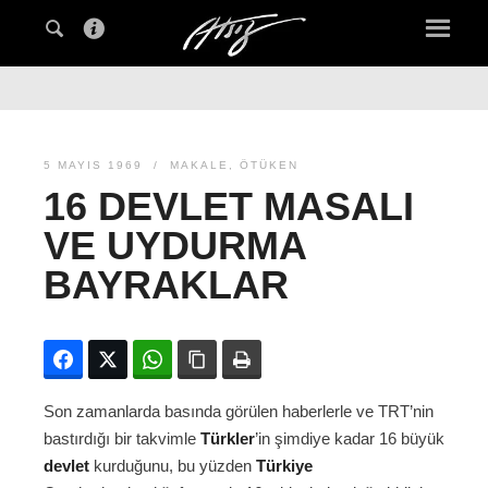
5 MAYIS 1969
MAKALE
,
ÖTÜKEN
16 DEVLET MASALI
VE UYDURMA
BAYRAKLAR
Facebook
Twitter
WhatsApp
Bağlanıyı kopyala
Yazdır
Son zamanlarda basında görülen haberlerle ve TRT’nin
bastırdığı bir takvimle
Türkler
’in şimdiye kadar 16 büyük
devlet
kurduğunu, bu yüzden
Türkiye