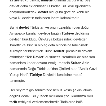
iki
devlet
kurulmuş,
anayurt
dışında da buna üç beş
devlet
daha eklenmiştir. O kadar. Bizi asıl ilgilendiren
anayurdumuzdaki
devlet
olduğuna göre de konu bir
veya iki devletin tarihinden ibaret kalmaktadır.
Bu iki
devlet
Türkistan ve onun uzantıları olan doğu
Avrupa’da kurulan devletle bugün
Türkiye
dediğimiz
devletin kurulduğu Ön-Asya bölgesindeki devletten
ibarettir ve ikincisi birkaç defa birincisine tâbi olmak
suretiyle tarihteki “Tek
Türk Devleti
” prensibini devam
ettirmiştir. “Tek
Devlet
” düşüncesi sembolik de olsa son
zamanlara kadar devam etmiş, meselâ
Sultan
Aziz
zamanında Doğu Türkistan’dan Çinlileri atan “Atalık Gazi
Yakup Han”,
Türkiye
Devletini kendisine metbû
tanımıştır.
Her şeyimiz gibi tarihimizde henüz kesin şeklini almış
değildir dedik. Bu yüzden okullarda çocuklarımıza millî
tarih
terbiyesi verilememektedir. Tarihlerde hâlâ