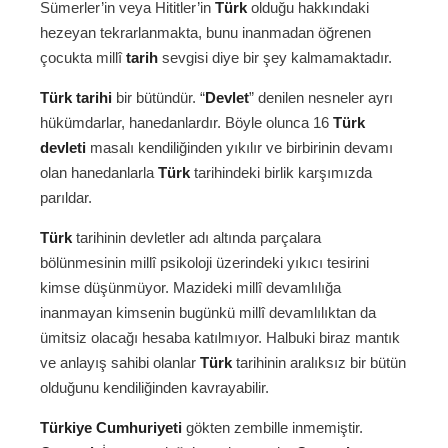
Sümerler’in veya Hititler’in
Türk
olduğu hakkındaki
hezeyan tekrarlanmakta, bunu inanmadan öğrenen
çocukta millî
tarih
sevgisi diye bir şey kalmamaktadır.
Türk tarihi
bir bütündür. “
Devlet
” denilen nesneler ayrı
hükümdarlar, hanedanlardır. Böyle olunca 16
Türk
devleti
masalı kendiliğinden yıkılır ve birbirinin devamı
olan hanedanlarla
Türk
tarihindeki birlik karşımızda
parıldar.
Türk
tarihinin devletler adı altında parçalara
bölünmesinin millî psikoloji üzerindeki yıkıcı tesirini
kimse düşünmüyor. Mazideki millî devamlılığa
inanmayan kimsenin bugünkü millî devamlılıktan da
ümitsiz olacağı hesaba katılmıyor. Halbuki biraz mantık
ve anlayış sahibi olanlar
Türk
tarihinin aralıksız bir bütün
olduğunu kendiliğinden kavrayabilir.
Türkiye Cumhuriyeti
gökten zembille inmemiştir.