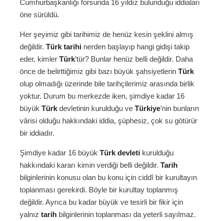
Cumhurbaşkanlığı forsunda 16 yıldız bulunduğu iddiaları
öne sürüldü.
Her şeyimiz gibi tarihimiz de henüz kesin şeklini almış
değildir.
Türk tarihi
nerden başlayıp hangi gidişi takip
eder, kimler
Türk
’tür? Bunlar henüz belli değildir. Daha
önce de belirttiğimiz gibi bazı büyük şahsiyetlerin
Türk
olup olmadığı üzerinde bile tarihçilerimiz arasında birlik
yoktur. Durum bu merkezde iken, şimdiye kadar 16
büyük
Türk
devletinin kurulduğu ve
Türkiye
’nin bunların
vârisi olduğu hakkındaki iddia, şüphesiz, çok su götürür
bir iddiadır.
Şimdiye kadar 16 büyük
Türk devleti
kurulduğu
hakkındaki kararı kimin verdiği belli değildir.
Tarih
bilginlerinin konusu olan bu konu için ciddî bir kurultayın
toplanması gerekirdi. Böyle bir kurultay toplanmış
değildir. Ayrıca bu kadar büyük ve tesirli bir fikir için
yalnız
tarih
bilginlerinin toplanması da yeterli sayılmaz.