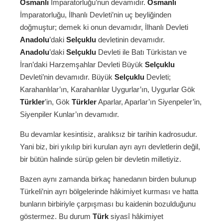
Osmanlı
İmparatorluğu’nun devamıdır.
Osmanlı
İmparatorluğu, İlhanlı Devleti’nin uç beyliğinden
doğmuştur; demek ki onun devamıdır, İlhanlı Devleti
Anadolu
’daki
Selçuklu
devletinin devamıdır.
Anadolu
’daki
Selçuklu
Devleti ile Batı Türkistan ve
İran’daki Harzemşahlar Devleti Büyük
Selçuklu
Devleti’nin devamıdır. Büyük
Selçuklu
Devleti;
Karahanlılar’ın, Karahanlılar Uygurlar’ın, Uygurlar Gök
Türkler
’in, Gök
Türkler
Aparlar, Aparlar’ın Siyenpeler’in,
Siyenpiler Kunlar’ın devamıdır.
Bu devamlar kesintisiz, aralıksız bir tarihin kadrosudur.
Yani biz, biri yıkılıp biri kurulan ayrı ayrı devletlerin değil,
bir bütün halinde sürüp gelen bir devletin milletiyiz.
Bazen aynı zamanda birkaç hanedanın birden bulunup
Türkeli’nin ayrı bölgelerinde hâkimiyet kurması ve hatta
bunların birbiriyle çarpışması bu kaidenin bozulduğunu
göstermez. Bu durum
Türk
siyasî hâkimiyet