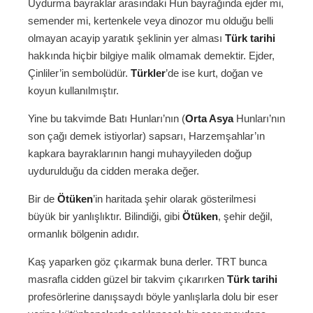
Uydurma bayraklar arasındaki Hun bayrağında ejder mi,
semender mi, kertenkele veya dinozor mu olduğu belli
olmayan acayip yaratık şeklinin yer alması
Türk tarihi
hakkında hiçbir bilgiye malik olmamak demektir. Ejder,
Çinliler’in sembolüdür.
Türkler
’de ise kurt, doğan ve
koyun kullanılmıştır.
Yine bu takvimde Batı Hunları’nın (
Orta Asya
Hunları’nın
son çağı demek istiyorlar) sapsarı, Harzemşahlar’ın
kapkara bayraklarının hangi muhayyileden doğup
uydurulduğu da cidden meraka değer.
Bir de
Ötüken
’in haritada şehir olarak gösterilmesi
büyük bir yanlışlıktır. Bilindiği, gibi
Ötüken
, şehir değil,
ormanlık bölgenin adıdır.
Kaş yaparken göz çıkarmak buna derler. TRT bunca
masrafla cidden güzel bir takvim çıkarırken
Türk tarihi
profesörlerine danışsaydı böyle yanlışlarla dolu bir eser