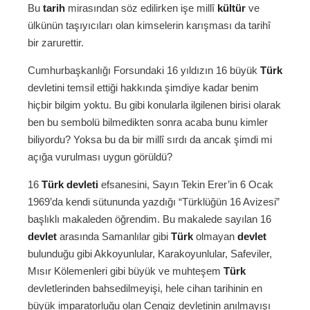
Bu
tarih
mirasından söz edilirken işe millî
kültür
ve
ülkünün taşıyıcıları olan kimselerin karışması da tarihî
bir zarurettir.
Cumhurbaşkanlığı Forsundaki 16 yıldızın 16 büyük
Türk
devletini temsil ettiği hakkında şimdiye kadar benim
hiçbir bilgim yoktu. Bu gibi konularla ilgilenen birisi olarak
ben bu sembolü bilmedikten sonra acaba bunu kimler
biliyordu? Yoksa bu da bir millî sırdı da ancak şimdi mi
açığa vurulması uygun görüldü?
16
Türk devleti
efsanesini, Sayın Tekin Erer’in 6 Ocak
1969’da kendi sütununda yazdığı “Türklüğün 16 Avizesi”
başlıklı makaleden öğrendim. Bu makalede sayılan 16
devlet
arasında Samanlılar gibi
Türk
olmayan
devlet
bulunduğu gibi Akkoyunlular, Karakoyunlular, Safeviler,
Mısır Kölemenleri gibi büyük ve muhteşem
Türk
devletlerinden bahsedilmeyişi, hele cihan tarihinin en
büyük imparatorluğu olan Cengiz devletinin anılmayışı