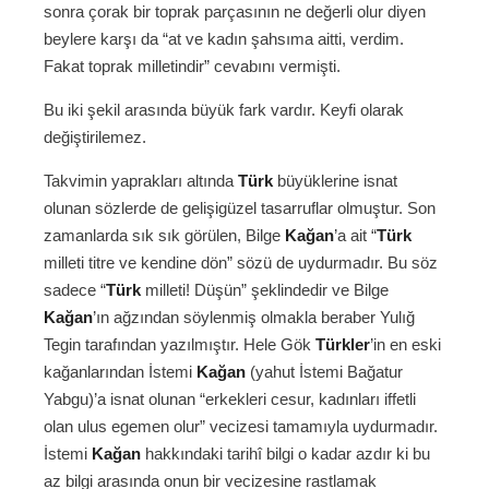
sonra çorak bir toprak parçasının ne değerli olur diyen
beylere karşı da “at ve kadın şahsıma aitti, verdim.
Fakat toprak milletindir” cevabını vermişti.
Bu iki şekil arasında büyük fark vardır. Keyfi olarak
değiştirilemez.
Takvimin yaprakları altında
Türk
büyüklerine isnat
olunan sözlerde de gelişigüzel tasarruflar olmuştur. Son
zamanlarda sık sık görülen, Bilge
Kağan
’a ait “
Türk
milleti titre ve kendine dön” sözü de uydurmadır. Bu söz
sadece “
Türk
milleti! Düşün” şeklindedir ve Bilge
Kağan
’ın ağzından söylenmiş olmakla beraber Yulığ
Tegin tarafından yazılmıştır. Hele Gök
Türkler
’in en eski
kağanlarından İstemi
Kağan
(yahut İstemi Bağatur
Yabgu)’a isnat olunan “erkekleri cesur, kadınları iffetli
olan ulus egemen olur” vecizesi tamamıyla uydurmadır.
İstemi
Kağan
hakkındaki tarihî bilgi o kadar azdır ki bu
az bilgi arasında onun bir vecizesine rastlamak