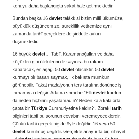
konuyu daha başlangıçta sakat hale getirmektedir.
Bundan başka 16
devlet
telâkkisi bizim millî ülkümüze,
büyüklük düşüncemize, süreklilik vetiremize aynı
zamanda tarihî gerçeklere de şiddetle aykırı
düşmektedir.
16 büyük
devlet
… Tabiî, Karamanoğulları ve daha
küçükleri gibi ötekilerini de sayınca bu rakam
kabaracak, en aşağı 50
devlet
olacaktır. 50
devlet
kurmayı bir başarı saymak, ilk bakışta mümkün
görünebilir. Fakat madalyonun ters tarafına dönünce iş
tamamıyla değişir. Adama sorarlar: “Elli
devlet
kurdun
da neden hiçbirini yaşatamadın? Neden kala kala orta
çapta bir
Türkiye
Cumhuriyetine kaldın?”. Zoraki
tarih
bilginleri tabiî bu sorunun cevabını veremeyeceklerdir.
Çünkü tarihî gerçek hiç de öyle değildir. 16 veya 50
devlet
kurulmuş değildir. Gerçekte anayurtta bir, nihayet