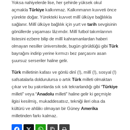
Yoksa nahiyelerde lise, her şehirde yüksek okul
açmakla
Türkiye
kalkınmaz. Kalkınmanın kuvveti önce
yürekte doğar. Yürekteki kuvvet millî ülküye bağlılıkla
sağlanır. Millî ülküye bağlılık için yurt ve
tarih
sevgisinin
gönüllerde yaşaması lâzımdır. Millî futbol takımlarının
listesini ezbere bilip de millî kahramanlardan haberi
olmayan nesiller üniversitede, bugün görüldüğü gibi
Türk
bayrağını indirip yerine kırmızı bez parçasını asan
şuursuz serseriler haline gelir.
Türk
milletinin kafası ve gönlü dinî (!), millî (!), sosyal (!)
safsatalarla doldurulursa o artık
Türk
milleti olmaktan
çıkar ve bu yakınlarda sık sık tekrarlandığı gibi “
Türkiye
milleti” veya “
Anadolu
milleti” haline gelir ki geçmişle
ilgisi kesilmiş, mukaddesatsız, tekniği ileri olsa da
kültürü ve ahlâkı olmayan bir Güney
Amerika
milletinden farkı kalmaz.
Facebook
Twitter
WhatsApp
Bağlanıyı kopyala
Yazdır