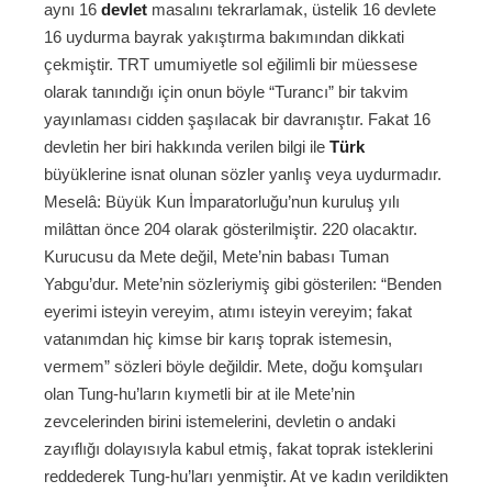
aynı 16
devlet
masalını tekrarlamak, üstelik 16 devlete
16 uydurma bayrak yakıştırma bakımından dikkati
çekmiştir. TRT umumiyetle sol eğilimli bir müessese
olarak tanındığı için onun böyle “Turancı” bir takvim
yayınlaması cidden şaşılacak bir davranıştır. Fakat 16
devletin her biri hakkında verilen bilgi ile
Türk
büyüklerine isnat olunan sözler yanlış veya uydurmadır.
Meselâ: Büyük Kun İmparatorluğu’nun kuruluş yılı
milâttan önce 204 olarak gösterilmiştir. 220 olacaktır.
Kurucusu da Mete değil, Mete’nin babası Tuman
Yabgu’dur. Mete’nin sözleriymiş gibi gösterilen: “Benden
eyerimi isteyin vereyim, atımı isteyin vereyim; fakat
vatanımdan hiç kimse bir karış toprak istemesin,
vermem” sözleri böyle değildir. Mete, doğu komşuları
olan Tung-hu’ların kıymetli bir at ile Mete’nin
zevcelerinden birini istemelerini, devletin o andaki
zayıflığı dolayısıyla kabul etmiş, fakat toprak isteklerini
reddederek Tung-hu’ları yenmiştir. At ve kadın verildikten