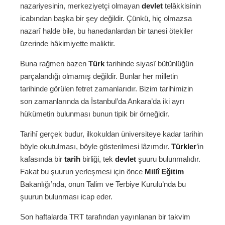
nazariyesinin, merkeziyetçi olmayan
devlet
telâkkisinin
icabından başka bir şey değildir. Çünkü, hiç olmazsa
nazarî halde bile, bu hanedanlardan bir tanesi ötekiler
üzerinde hâkimiyette maliktir.
Buna rağmen bazen
Türk
tarihinde siyasî bütünlüğün
parçalandığı olmamış değildir. Bunlar her milletin
tarihinde görülen fetret zamanlarıdır. Bizim tarihimizin
son zamanlarında da İstanbul’da Ankara’da iki ayrı
hükümetin bulunması bunun tipik bir örneğidir.
Tarihî gerçek budur, ilkokuldan üniversiteye kadar tarihin
böyle okutulması, böyle gösterilmesi lâzımdır.
Türkler
’in
kafasında bir
tarih
birliği, tek
devlet
şuuru bulunmalıdır.
Fakat bu şuurun yerleşmesi için önce
Millî Eğitim
Bakanlığı’nda, onun Talim ve Terbiye Kurulu’nda bu
şuurun bulunması icap eder.
Son haftalarda TRT tarafından yayınlanan bir takvim