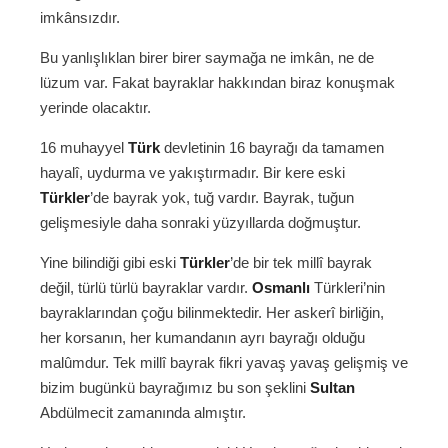
imkânsızdır.
Bu yanlışlıklan birer birer saymağa ne imkân, ne de
lüzum var. Fakat bayraklar hakkından biraz konuşmak
yerinde olacaktır.
16 muhayyel
Türk
devletinin 16 bayrağı da tamamen
hayalî, uydurma ve yakıştırmadır. Bir kere eski
Türkler
’de bayrak yok, tuğ vardır. Bayrak, tuğun
gelişmesiyle daha sonraki yüzyıllarda doğmuştur.
Yine bilindiği gibi eski
Türkler
’de bir tek millî bayrak
değil, türlü türlü bayraklar vardır.
Osmanlı
Türkleri’nin
bayraklarından çoğu bilinmektedir. Her askerî birliğin,
her korsanın, her kumandanın ayrı bayrağı olduğu
malûmdur. Tek millî bayrak fikri yavaş yavaş gelişmiş ve
bizim bugünkü bayrağımız bu son şeklini
Sultan
Abdülmecit zamanında almıştır.