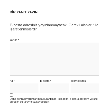
BIR YANIT YAZIN
E-posta adresiniz yayınlanmayacak.
Gerekli alanlar
*
ile
işaretlenmişlerdir
Yorum
*
Ad
*
E-posta
*
İnternet sitesi
Daha sonraki yorumlarımda kullanılması için adım, e-posta adresim ve site
adresim bu tarayıcıya kaydedilsin.