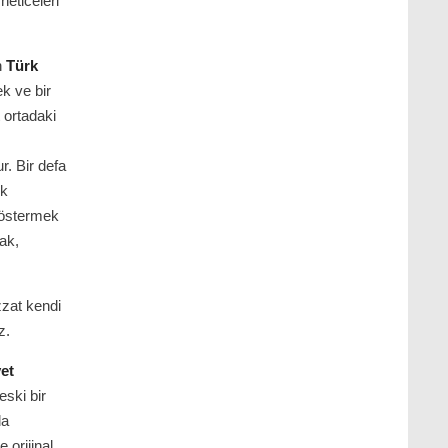
neticeleri
n
Türk
ek ve bir
 ortadaki
ur. Bir defa
ik
göstermek
ak,
zzat kendi
z.
et
eski bir
da
 orijinal