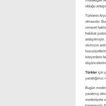
mübaleğalı ol
olduğu anlaşıl
Türklerin Ary
olmasıdır. Bun
veraset hakkı
hakikat şudur
anlaşılmıştır. 
ırkımızın ant
hususiyetleri
isteyenlere f
düşüncelerimi
Türkler
için 
yarattığımız
Bugün meden
yaratmış olma
medeniyete sa
başlamıştır. 