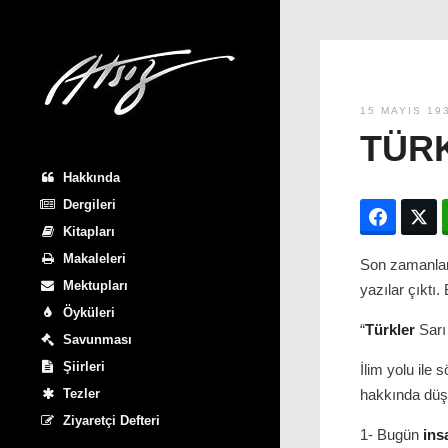
15 MAYIS 19
TÜRK
Hakkında
Dergileri
Facebo
T
Kitapları
Makaleleri
Son zamanlar
Mektupları
yazılar çıktı.
Öyküleri
“
Türkler
Sar
Savunması
Şiirleri
İlim yolu ile
Tezler
hakkında düşü
Ziyaretçi Defteri
1- Bugün
ins