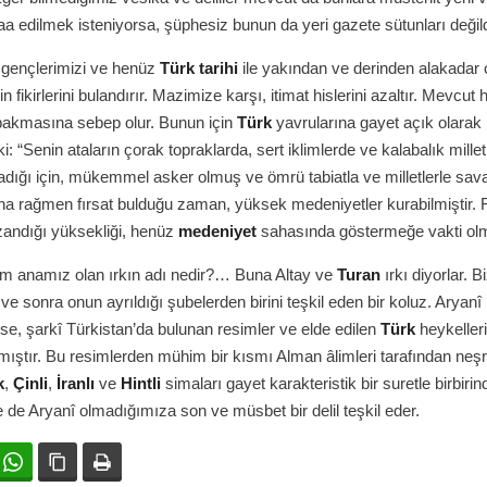
aa edilmek isteniyorsa, şüphesiz bunun da yeri gazete sütunları değild
 gençlerimizi ve henüz
Türk tarihi
ile yakından ve derinden alakadar
n fikirlerini bulandırır. Mazimize karşı, itimat hislerini azaltır. Mevcut 
 bakmasına sebep olur. Bunun için
Türk
yavrularına gayet açık olarak
i: “Senin ataların çorak topraklarda, sert iklimlerde ve kalabalık millet
dığı için, mükemmel asker olmuş ve ömrü tabiatla ve milletlerle sav
na rağmen fırsat bulduğu zaman, yüksek medeniyetler kurabilmiştir. 
zandığı yüksekliği, henüz
medeniyet
sahasında göstermeğe vakti olm
im anamız olan ırkın adı nedir?… Buna Altay ve
Turan
ırkı diyorlar. B
 ve sonra onun ayrıldığı şubelerden birini teşkil eden bir koluz. Aryanî
se, şarkî Türkistan’da bulunan resimler ve elde edilen
Türk
heykelleri
ştır. Bu resimlerden mühim bir kısmı Alman âlimleri tarafından neşre
k
,
Çinli
,
İranlı
ve
Hintli
simaları gayet karakteristik bir suretle birbirin
e Aryanî olmadığımıza son ve müsbet bir delil teşkil eder.
ok
witter
WhatsApp
Bağlanıyı kopyala
Yazdır