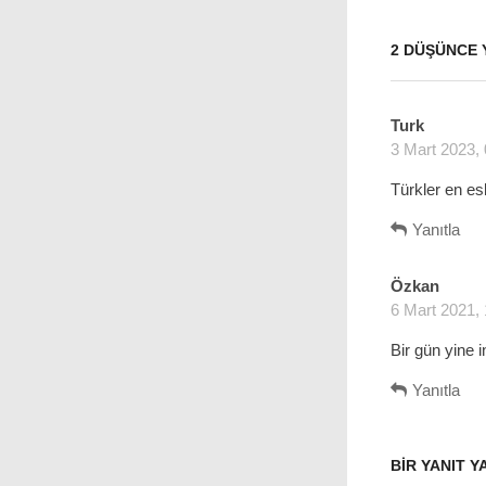
2 DÜŞÜNCE 
Turk
d
3 Mart 2023,
e
d
Türkler en esk
i
k
Yanıtla
i
:
Özkan
d
6 Mart 2021,
e
d
Bir gün yine 
i
k
Yanıtla
i
:
BIR YANIT Y