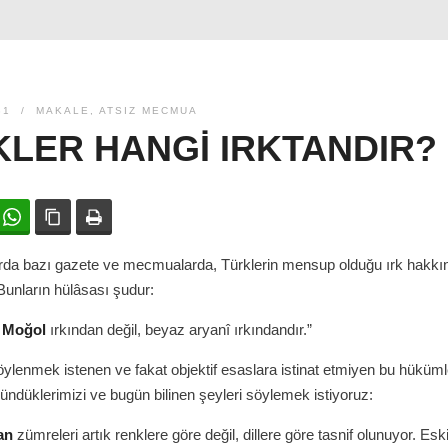
31
MAKALE
,
ATSIZ MECMUA
LER HANGI IRKTANDIR?
ok
witter
WhatsApp
Bağlanıyı kopyala
Yazdır
da bazı gazete ve mecmualarda, Türklerin mensup olduğu ırk hakkı
 Bunların hülâsası şudur:
ı
Moğol
ırkından değil, beyaz aryanî ırkındandır.”
 söylenmek istenen ve fakat objektif esaslara istinat etmiyen bu hüküml
ndüklerimizi ve bugün bilinen şeyleri söylemek istiyoruz:
an
zümreleri artık renklere göre değil, dillere göre tasnif olunuyor. Es