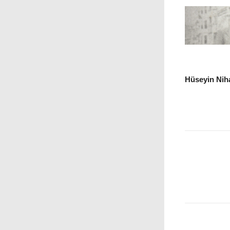
Hüseyin Niha