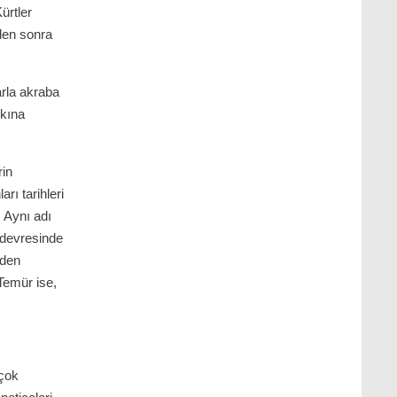
ürtler
rden sonra
rla akraba
rkına
rin
arı tarihleri
. Aynı adı
 devresinde
rden
Temür ise,
 çok