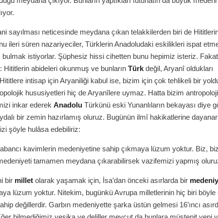
duğu meydana çıkıyor. Bunların yaptıkları fütuhatın da büyük medeni 
ıyor.
ani sayılması neticesinde meydana çıkan telakkilerden biri de Hititleri
u ileri süren nazariyeciler, Türklerin Anadoludaki eskilikleri ispat etm
 bulmak istiyorlar. Şüphesiz hissi cihetten bunu hepimiz isteriz. Fakat
: Hititlerin abideleri okunmuş ve bunların
Türk
değil, Aryanî oldukları
Hititlere intisap için Aryaniliği kabul ise, bizim için çok tehlikeli bir yold
ropolojik hususiyetleri hiç de Aryanîlere uymaz. Hatta bizim antropoloj
mizi inkar ederek
Anadolu
Türkünü eski Yunanlıların bekayası diye 
aydalı bir zemin hazırlamış oluruz. Bugünün ilmî hakikatlerine dayanar
zi şöyle hulâsa edebiliriz:
yabancı kavimlerin medeniyetine sahip çıkmaya lüzum yoktur. Biz, bi
 medeniyeti tamamen meydana çıkarabilirsek vazifemizi yapmış oluru
i bir
millet
olarak yaşamak için, İsa’dan önceki asırlarda bir
medeniy
ya lüzum yoktur. Nitekim, bugünkü Avrupa milletlerinin hiç biri böyle 
hip değillerdir. Garbın medeniyette şarka üstün gelmesi 16’ıncı asır
Eğer bilmediğimiz vesika ve deliller mevcut da bunlara müstenit yeni ve