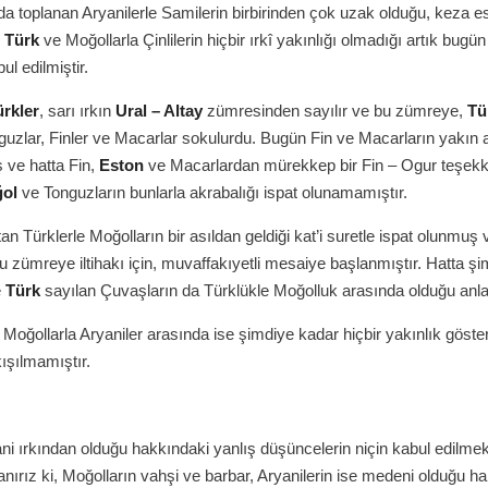
nda toplanan Aryanilerle Samilerin birbirinden çok uzak olduğu, keza e
n
Türk
ve Moğollarla Çinlilerin hiçbir ırkî yakınlığı olmadığı artık bugü
ul edilmiştir.
ürkler
, sarı ırkın
Ural – Altay
zümresinden sayılır ve bu zümreye,
Tü
guzlar, Finler ve Macarlar sokulurdu. Bugün Fin ve Macarların yakın 
 ve hatta Fin,
Eston
ve Macarlardan mürekkep bir Fin – Ogur teşekk
ol
ve Tonguzların bunlarla akrabalığı ispat olunamamıştır.
tan Türklerle Moğolların bir asıldan geldiği kat’i suretle ispat olunmuş 
u zümreye iltihakı için, muvaffakıyetli mesaiye başlanmıştır. Hatta ş
e
Türk
sayılan Çuvaşların da Türklükle Moğolluk arasında olduğu anlaş
Moğollarla Aryaniler arasında ise şimdiye kadar hiçbir yakınlık göst
kışılmamıştır.
ani ırkından olduğu hakkındaki yanlış düşüncelerin niçin kabul edilmek 
anırız ki, Moğolların vahşi ve barbar, Aryanilerin ise medeni olduğu h