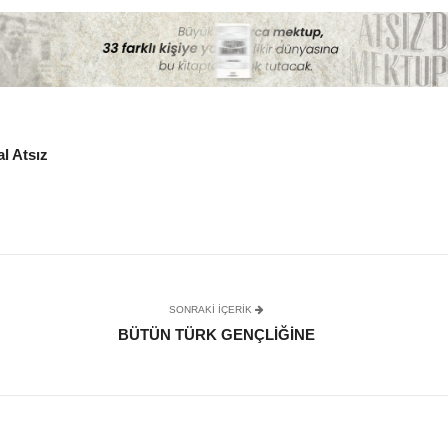
l Atsız
SONRAKI IÇERIK
BÜTÜN TÜRK GENÇLIĞINE