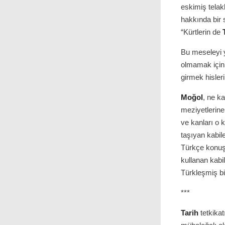
eskimiş telakk
hakkında bir 
“Kürtlerin de
Bu meseleyi y
olmamak için
girmek hisler
Moğol
, ne k
meziyetlerine
ve kanları o k
taşıyan kabil
Türkçe konuş
kullanan kabi
Türkleşmiş b
***
Tarih
tetkikat