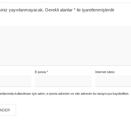
siniz yayınlanmayacak.
Gerekli alanlar
*
ile işaretlenmişlerdir
E-posta
*
İnternet sitesi
mlarımda kullanılması için adım, e-posta adresim ve site adresim bu tarayıcıya kaydedilsin.