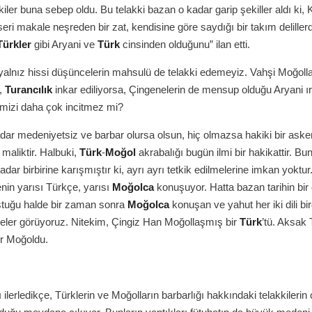
iler buna sebep oldu. Bu telakki bazan o kadar garip şekiller aldı ki, K
seri makale neşreden bir zat, kendisine göre saydığı bir takım delille
Türkler
gibi Aryani ve
Türk
cinsinden olduğunu” ilan etti.
alnız hissi düşüncelerin mahsulü de telakki edemeyiz. Vahşi Moğolla
,
Turancılık
inkar ediliyorsa, Çingenelerin de mensup olduğu Aryani ı
imizi daha çok incitmez mi?
adar medeniyetsiz ve barbar olursa olsun, hiç olmazsa hakiki bir aske
 maliktir. Halbuki,
Türk
-
Moğol
akrabalığı bugün ilmi bir hakikattir. Bunl
adar birbirine karışmıştır ki, ayrı ayrı tetkik edilmelerine imkan yoktur
enin yarısı Türkçe, yarısı
Moğolca
konuşuyor. Hatta bazan tarihin bir
tuğu halde bir zaman sonra
Moğolca
konuşan ve yahut her iki dili bi
leler görüyoruz. Nitekim, Çingiz Han Moğollaşmış bir
Türk
’tü. Aksak 
ir Moğoldu.
ı ilerledikçe, Türklerin ve Moğolların barbarlığı hakkındaki telakkilerin