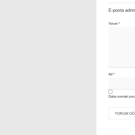
E-posta adre
Yorum
*
Ad
*
Daha sonraki yoru