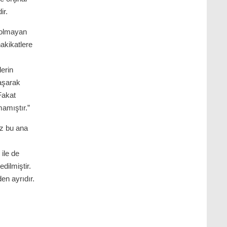
ir.
 olmayan
hakikatlere
lerin
aşarak
Fakat
amıştır.”
iz bu ana
 ile de
dilmiştir.
den ayrıdır.