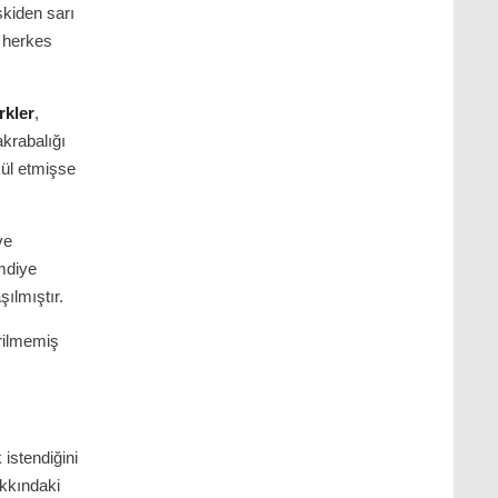
skiden sarı
n herkes
rkler
,
akrabalığı
ül etmişse
ve
imdiye
ılmıştır.
erilmemiş
istendiğini
akkındaki