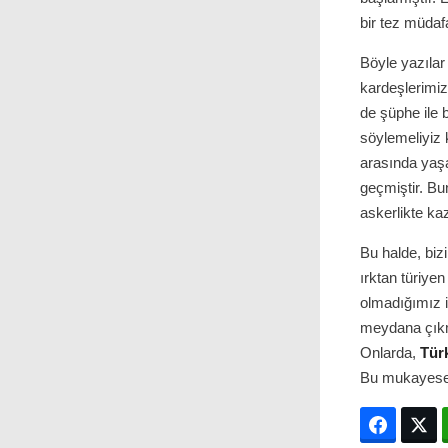
bir tez müdaf
Böyle yazılar
kardeşlerimizi
de şüphe ile
söylemeliyiz k
arasında yaşa
geçmiştir. Bu
askerlikte ka
Bu halde, biz
ırktan türiyen
olmadığımız i
meydana çıkmı
Onlarda,
Tür
Bu mukayese d
Facebo
T