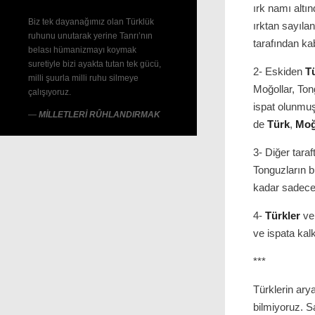
ırk namı altı
Biz tek dayanağımız olan Türklük
ırktan sayıla
ruhunu unutarak yerine Tanrı’nın
tarafından kab
belası hümanizmayı koymak
suretiyle bizi ayakta tutan tek gücü,
2- Eskiden
T
milli şuurla milli ruhu silmeye
Moğollar, Ton
çalışıyoruz.
ispat olunmuş
—
MİLLETLERİ RÛHLANDIRMAK
de
Türk
,
Moğ
3- Diğer taraf
Tonguzların b
kadar sadec
4-
Türkler
ve 
ve ispata kal
***
Türklerin ary
bilmiyoruz. S