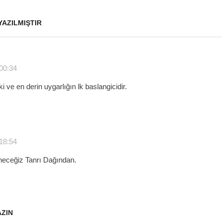
YAZILMIŞTIR
 00:34
i ve en derin uygarlığın lk baslangicidir.
 18:54
ineceğiz Tanrı Dağından.
AZIN