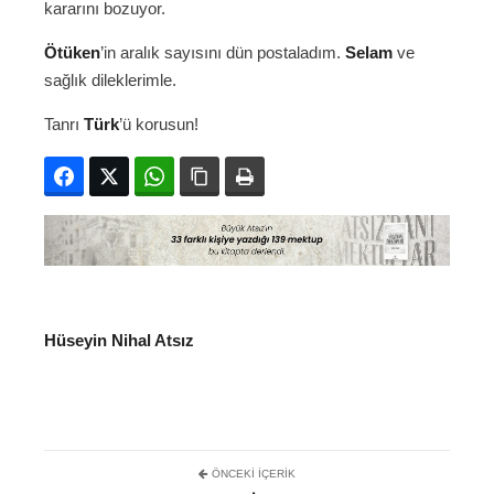
kararını bozuyor.
Ötüken
’in aralık sayısını dün postaladım.
Selam
ve
sağlık dileklerimle.
Tanrı
Türk
’ü korusun!
Facebook
Twitter
WhatsApp
Bağlanıyı kopyala
Yazdır
Hüseyin Nihal Atsız
ÖNCEKI İÇERIK