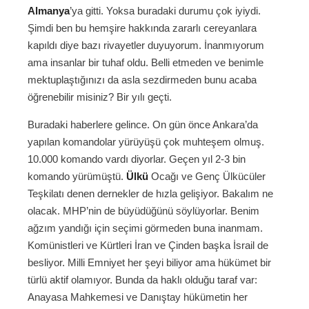
Almanya
’ya gitti. Yoksa buradaki durumu çok iyiydi.
Şimdi ben bu hemşire hakkında zararlı cereyanlara
kapıldı diye bazı rivayetler duyuyorum. İnanmıyorum
ama insanlar bir tuhaf oldu. Belli etmeden ve benimle
mektuplaştığınızı da asla sezdirmeden bunu acaba
öğrenebilir misiniz? Bir yılı geçti.
Buradaki haberlere gelince. On gün önce Ankara’da
yapılan komandolar yürüyüşü çok muhteşem olmuş.
10.000 komando vardı diyorlar. Geçen yıl 2-3 bin
komando yürümüştü.
Ülkü
Ocağı ve Genç Ülkücüler
Teşkilatı denen dernekler de hızla gelişiyor. Bakalım ne
olacak. MHP’nin de büyüdüğünü söylüyorlar. Benim
ağzım yandığı için seçimi görmeden buna inanmam.
Komünistleri ve Kürtleri İran ve Çinden başka İsrail de
besliyor. Milli Emniyet her şeyi biliyor ama hükümet bir
türlü aktif olamıyor. Bunda da haklı olduğu taraf var:
Anayasa Mahkemesi ve Danıştay hükümetin her