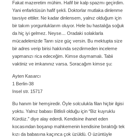
Fakat mazeretim mühim. Hafif bir kalp spazmı geçirdim.
Yani enfarktüsün hafif şekli. Doktorlar mutlaka dinlenme
tavsiye ettiler. Ne kadar dinlensem, yalnız olduğum için
bir takım yorgunluklarım oluyor. Hele bu hastalığa soğuk
da hiç iyi gelmez. Neyse… Oradaki solaklarla
mücadelenizde Tanrı size güç versin. Bu mektupta size
bir adres verip birisi hakkında sezdirmeden inceleme
yapmanızı rica edeceğim. Kimse duymamalı. Tabii
vaktiniz ve imkanınız varsa. Soracağım kimse şu:
Ayten Kasarcı
1 Berlin-38
Insel str. 15717
Bu hanım bir hemşiredir. Öyle solculukla filan hiçbir ilgisi
yoktu. Yalnız babası Bitlisli olduğu için “Biz kuyruklu
Kürdüz.” diye alay ederdi. Kendisine ihanet eden
kocasından boşanıp mahkemenin kendisine bıraktığı tek
kızı da babasına kaçınca çok üzüldü. O üzüntüyle