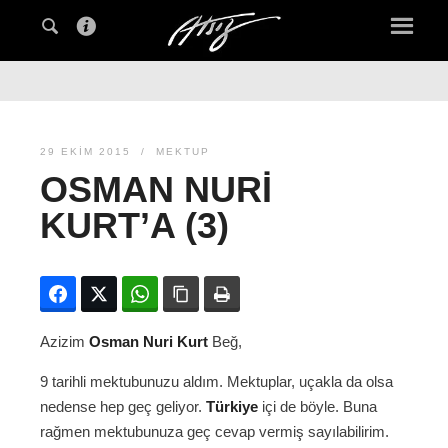
29 EKIM 2015
MEKTUP
OSMAN NURI
KURT’A (3)
Facebook
Twitter
WhatsApp
Bağlanıyı kopyala
Yazdır
Azizim
Osman Nuri Kurt
Beğ,
9 tarihli mektubunuzu aldım. Mektuplar, uçakla da olsa
nedense hep geç geliyor.
Türkiye
içi de böyle. Buna
rağmen mektubunuza geç cevap vermiş sayılabilirim.