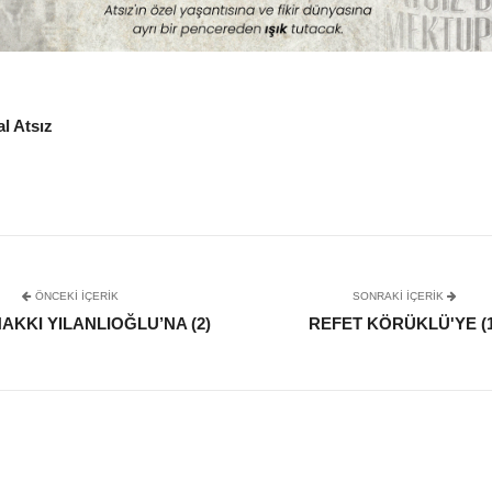
l Atsız
ÖNCEKI İÇERIK
SONRAKI IÇERIK
HAKKI YILANLIOĞLU’NA (2)
REFET KÖRÜKLÜ'YE (1