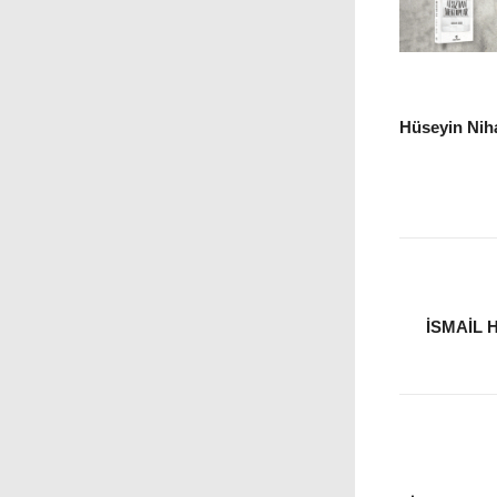
Hüseyin Niha
İSMAIL 