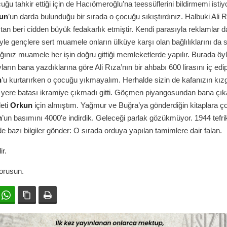
uğu tahkir ettiği için de Hacıömeroğlu’na teessüflerini bildirmemi istiyo
un
’un darda bulunduğu bir sırada o çocuğu sıkıştırdınız. Halbuki Ali 
çtan beri cidden büyük fedakarlık etmiştir. Kendi parasıyla reklamlar d
yle gençlere sert muamele onların ülküye karşı olan bağlılıklarını da sa
ığınız muamele her işin doğru gittiği memleketlerde yapılır. Burada öy
arın bana yazdıklarına göre Ali Rıza’nın bir ahbabı 600 lirasını iç ed
n
’u kurtarırken o çocuğu yıkmayalım. Herhalde sizin de kafanızın kız
 yere batası ikramiye çıkmadı gitti. Göçmen piyangosundan bana çık
leti
Orkun
için almıştım. Yağmur ve Buğra’ya gönderdiğin kitaplara ç
n
’un basımını 4000’e indirdik. Geleceği parlak gözükmüyor. 1944 tefri
 de bazı bilgiler gönder: O sırada orduya yapılan tamimlere dair falan.
ir.
orusun.
ok
witter
WhatsApp
Bağlanıyı kopyala
Yazdır