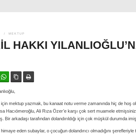
5
MEKTUP
IL HAKKI YILANLIOĞLU’
ok
witter
WhatsApp
Bağlanıyı kopyala
Yazdır
nlıoğlu,
 için mektup yazmak, bu kanaat notu verme zamanında hiç de hoş o
sa Hacıömeroğlu, Ali Rıza Özer’e karşı çok sert muamele etmişsiniz.
. Bir arkadaşı tarafından dolandırıldığı için çok müşkül durumda imiş
ı himaye eden subaylar, o çocuğun dolandırıcı olmadığını şerefleriyle