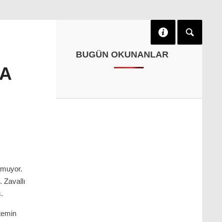
BUGÜN OKUNANLAR
NA
lmuyor.
 Zavallı
.
 temin