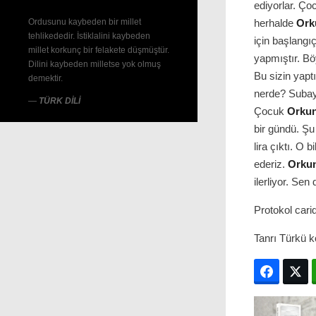
ediyorlar. Çoc
Ordusunu kaybeden bir millet
herhalde
Ork
tehlikededir. İstiklalini kaybeden
için başlangı
millet korkunç bir felakete düşmüştür.
yapmıştır. Bö
Dilini kaybeden milletse yok olmuş
Bu sizin yapt
demektir.
nerde? Subayl
—
TÜRK DİLİ
Çocuk
Orku
bir gündü. Şu
lira çıktı. O bi
ederiz.
Orku
ilerliyor. Sen
Protokol carid
Tanrı Türkü k
Facebo
T