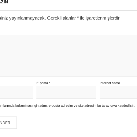
AZIN
siniz yayınlanmayacak.
Gerekli alanlar
*
ile işaretlenmişlerdir
E-posta
*
İnternet sitesi
mlarımda kullanılması için adım, e-posta adresim ve site adresim bu tarayıcıya kaydedilsin.