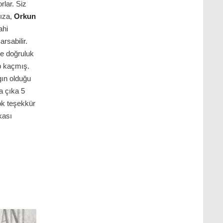
rlar. Siz
Rıza,
Orkun
ahi
rsabilir.
le doğruluk
ip kaçmış.
gın olduğu
a çıka 5
ok teşekkür
kası