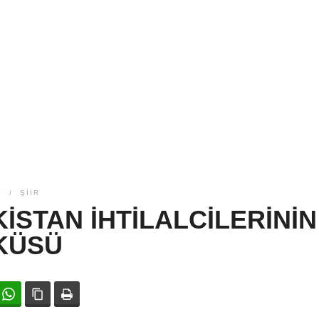
5
ŞIIR
ISTAN İHTILALCILERININ
KÜSÜ
ok
witter
WhatsApp
Bağlanıyı kopyala
Yazdır