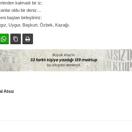
rlerden kalmadı bir iz;
anlar oldu bir deniz…
eni baştan birleştiririz:
ırgız, Uygur, Başkurt, Özbek, Kazağı.
ok
witter
WhatsApp
Bağlanıyı kopyala
Yazdır
l Atsız