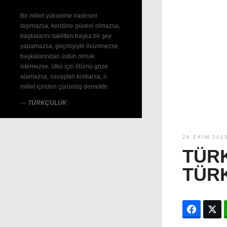
Bir millet yükselme iradesini
taşımazsa, kendine güveni olmazsa,
başkalarını taklitten başka bir şey
yapamazsa, geçmişiyle övünmezse,
başkalarından üstün olmak
istemezse, ülkü için ölümü göze
alamazsa, savaştan korkarsa, o
millet içinden çürümüş demektir.
—
TÜRKÇÜLÜK
28 EKIM 201
TÜRK
TÜR
Facebo
T