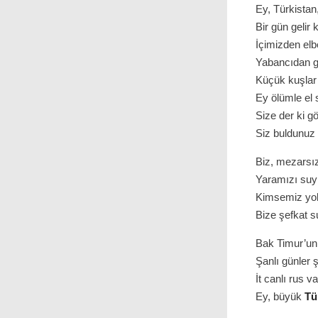
Ey, Türkistan
Bir gün gelir 
İçimizden elb
Yabancıdan ge
Küçük kuşlar 
Ey ölümle el sı
Size der ki gö
Siz buldunuz
Biz, mezarsız
Yaramızı suyla
Kimsemiz yok,
Bize şefkat 
Bak Timur’un,
Şanlı günler 
İt canlı rus v
Ey, büyük
Tü