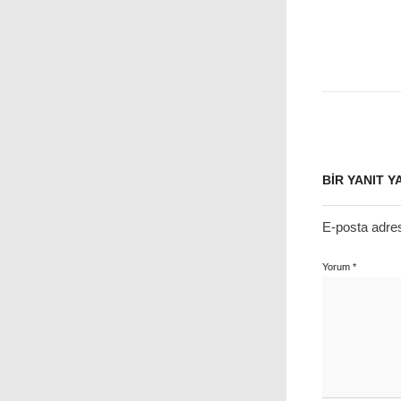
BIR YANIT Y
E-posta adre
Yorum
*