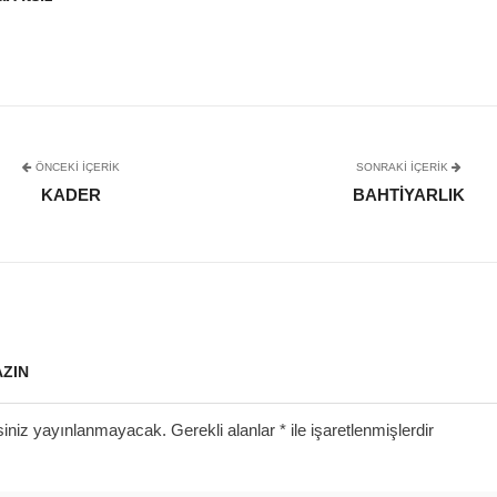
ÖNCEKI İÇERIK
SONRAKI IÇERIK
KADER
BAHTIYARLIK
AZIN
siniz yayınlanmayacak.
Gerekli alanlar
*
ile işaretlenmişlerdir