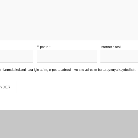
E-posta
*
İnternet sitesi
mlarımda kullanılması için adım, e-posta adresim ve site adresim bu tarayıcıya kaydedilsin.