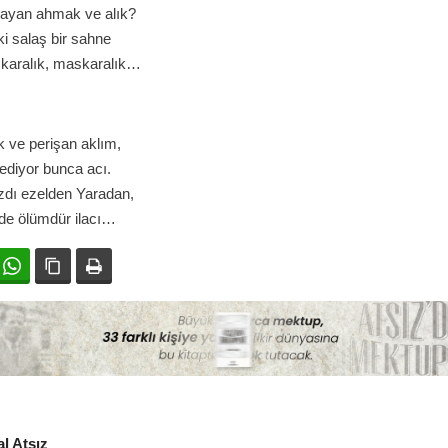
mayan ahmak ve alık?
i salaş bir sahne
karalık, maskaralık…
 ve perişan aklım,
ediyor bunca acı.
zdı ezelden Yaradan,
de ölümdür ilacı…
ok
witter
WhatsApp
Bağlanıyı kopyala
Yazdır
l Atsız