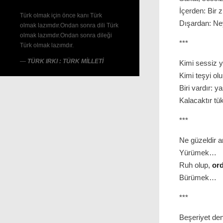
İçerden: Bir 
Türk olmak için önce kanı Türk
Dışardan: Ney
olmak lazımdır.Ondan sonra dili Türk
olmak lazımdır.Ondan sonra dileği
***
Türk olmak lazımdır.
—
TÜRK IRKI : TÜRK MILLETI
Kimi sessiz y
Kimi teşyi ol
Biri vardır: ya
Kalacaktır tü
***
Ne güzeldir a
Yürümek…
Ruh olup,
or
Bürümek…
***
Beşeriyet deni