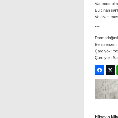
Var mıdır ol
Bu cihan sank
Ve piyes mas
***
Darmadağınık
Beni sersem 
Çare yok: Ya
Çare yok: Sa
Facebo
T
Hüseyin Niha