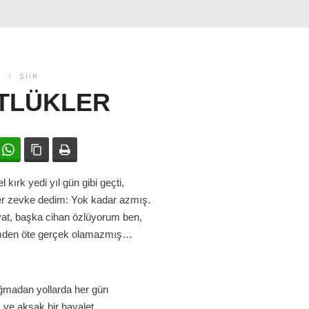
5
ŞIIR
TLÜKLER
ok
witter
WhatsApp
Bağlanıyı kopyala
Yazdır
kırk yedi yıl gün gibi geçti,
r zevke dedim: Yok kadar azmış.
yat, başka cihan özlüyorum ben,
ümden öte gerçek olamazmış…
ğmadan yollarda her gün
 ve aksak bir hayalet.