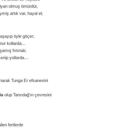
ziyan olmuş ömürdür,
miş artık var, hayal et.
aşayıp öyle göçer;
unur kollarda…
şamış fırtınalı;
kenip yollarda…
narak Tunga Er efsanesini
du
olup Tanrıdağ’ın çevresini
len fertlerde