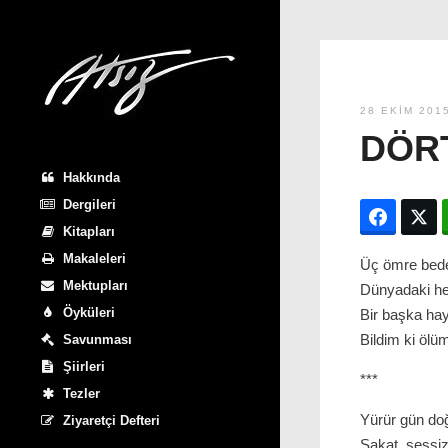
28 EKIM 201
DÖR
Hakkında
Dergileri
Facebo
T
Kitapları
Makaleleri
Üç ömre bedel 
Mektupları
Dünyadaki he
Öyküleri
Bir başka ha
Bildim ki öl
Savunması
Şiirleri
***
Tezler
Yürür gün do
Ziyaretçi Defteri
Sakat, sessiz