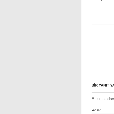
BIR YANIT Y
E-posta adre
Yorum
*