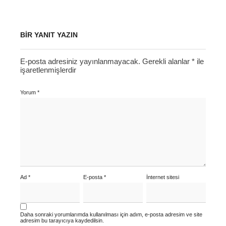
BIR YANIT YAZIN
E-posta adresiniz yayınlanmayacak.
Gerekli alanlar
*
ile
işaretlenmişlerdir
Yorum
*
Ad
*
E-posta
*
İnternet sitesi
Daha sonraki yorumlarımda kullanılması için adım, e-posta adresim ve site
adresim bu tarayıcıya kaydedilsin.