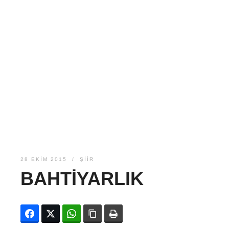
28 EKIM 2015
ŞIIR
BAHTIYARLIK
Facebook
Twitter
WhatsApp
Bağlanıyı kopyala
Yazdır