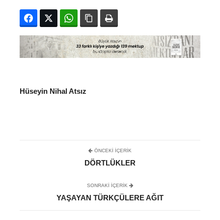
Facebook
Twitter
WhatsApp
Bağlanıyı kopyala
Yazdır
Hüseyin Nihal Atsız
ÖNCEKI İÇERIK
DÖRTLÜKLER
SONRAKI IÇERIK
YAŞAYAN TÜRKÇÜLERE AĞIT