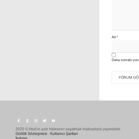
Ad
*
Daha sonraki yoru
2020 © Atsız'ın aziz hatırasını yaşatmak maksadıyla yayındadır.
Gizlilik Sözleşmesi
-
Kullanıcı Şartları
İletişim