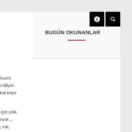
BUGÜN OKUNANLAR
kızını
biliyor.
kat köye
için yola
rmıyor…
ç var,