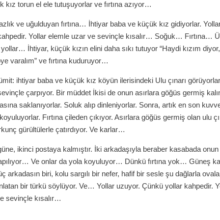
 kız torun el ele tutuşuyorlar ve fırtına azıyor…
azlık ve uğulduyan fırtına… İhtiyar baba ve küçük kız gidiyorlar. Yolla
kahpedir. Yollar elemle uzar ve sevinçle kısalır… Soğuk… Fırtına… Ü
llar… İhtiyar, küçük kızın elini daha sıkı tutuyor “Haydi kızım diyor
e varalım” ve fırtına kuduruyor…
ümit: ihtiyar baba ve küçük kız köyün ilerisindeki Ulu çınarı görüyorlar.
sevinçle çarpıyor. Bir müddet İkisi de onun asırlara göğüs germiş kalı
asına saklanıyorlar. Soluk alıp dinleniyorlar. Sonra, artık en son kuvv
koyuluyorlar. Fırtına çileden çıkıyor. Asırlara göğüs germiş olan ulu ç
orkunç gürültülerle çatırdıyor. Ve karlar…
güne, ikinci postaya kalmıştır. İki arkadaşıyla beraber kasabada onun
pılıyor… Ve onlar da yola koyuluyor… Dünkü fırtına yok… Güneş kar
ç arkadasın biri, kolu sargılı bir nefer, hafif bir sesle şu dağlarla ovala
latan bir türkü söylüyor. Ve… Yollar uzuyor. Çünkü yollar kahpedir. Y
e sevinçle kısalır…