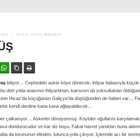
1931
ÖYKÜ
,
ATSIZ MECMUA
ÜŞ
ok
witter
WhatsApp
Bağlanıyı kopyala
Yazdır
vaş
bitiyor… Cephedeki asker köye dönecek; ihtiyar babasıyla küçük 
u dört yılda anasının ihtiyarlıktan, karısının da yoksulluktan öldüğünü 
inin Hicaz’da küçüğünün Galiçya’da düştüğünden de haberi var… Fa
artık kendi derdine kana kana ağlayabilecek…
er çalkanıyor… Askerler dönüyormuş. Köylüler oğullarını karşılamak 
ava dondurucudur ve kar diz boyu. Fakat hasret yanıkları buna aldı
aba da torununun elinden, tutunca yola çıkıyor. İçlerinde acı bir sevin