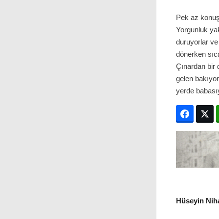
Pek az konuşu
Yorgunluk yaka
duruyorlar ve
dönerken sıca
Çınardan bir d
gelen bakıyor
yerde babasıy
Facebo
T
Hüseyin Niha