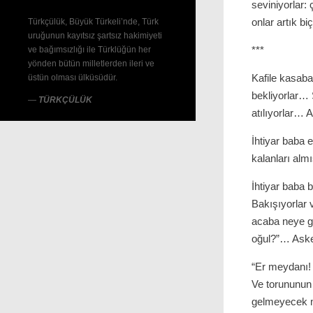
seviniyorlar:
onlar artık b
Türkçülük, Büyük Türkeli’nde, Türk
uruğunun kayıtsız şartsız hakimiyeti
***
ve bağımsızlığı ile Türklüğün her
yönden bütün milletlerden ileri ve
Kafile kasab
üstün olması ülküsüdür.
bekliyorlar… 
—
TÜRKÇÜLÜK
atılıyorlar…
İhtiyar baba 
kalanları alm
İhtiyar baba 
Bakışıyorlar 
acaba neye ge
oğul?”… Asker
“Er meydanı! 
Ve torununun 
gelmeyecek m