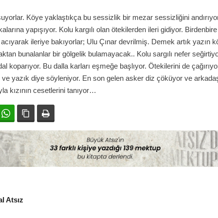
yorlar. Köye yaklaştıkça bu sessizlik bir mezar sessizliğini andırıyor
larına yapışıyor. Kolu kargılı olan ötekilerden ileri gidiyor. Birdenbir
 acıyarak ileriye bakıyorlar; Ulu Çınar devrilmiş. Demek artık yazın 
ktan bunalanlar bir gölgelik bulamayacak.. Kolu sargılı nefer seğirtiyo
al koparıyor. Bu dalla karları eşmeğe başlıyor. Ötekilerini de çağırıyor
 ve yazık diye söyleniyor. En son gelen asker diz çöküyor ve arkadaş
la kızının cesetlerini tanıyor…
ok
witter
WhatsApp
Bağlanıyı kopyala
Yazdır
l Atsız