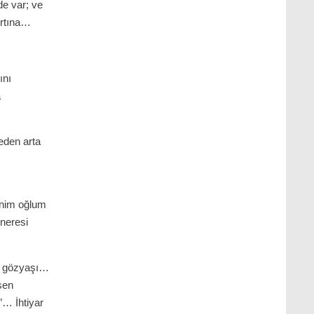
de var; ve
ırtına…
ını
a
heden arta
…
Benim oğlum
neresi
la gözyaşı…
sen
… İhtiyar