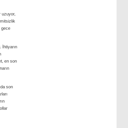
r uzuyor,
mitsizlik
, gece
 İhtiyarın
n
et, en son
ınarın
 da son
ları
rın
ollar