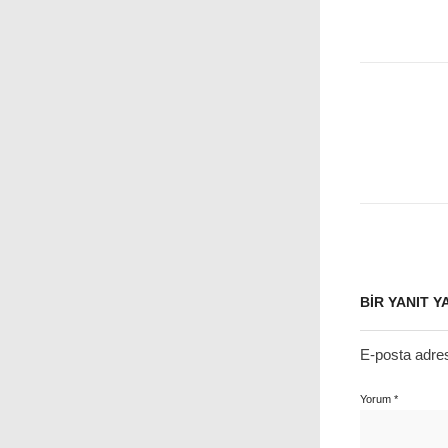
BIR YANIT Y
E-posta adre
Yorum
*