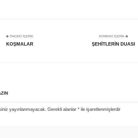
ÖNCEKI İÇERIK
SONRAKI IÇERIK
KOŞMALAR
ŞEHITLERIN DUASI
AZIN
siniz yayınlanmayacak.
Gerekli alanlar
*
ile işaretlenmişlerdir