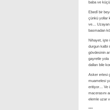
baba ve küçük
Ebedî bir bey
çünkü yollar 
ve… Uzayan yo
basmadan köy
Nihayet, işte 
durgun kalbi 
gövdesinin ar
gayretle yola 
dalları bile k
Asker ertesi 
muamelesi ya
eritiyor… Ve ü
macerasını an
elemle uzar v
***