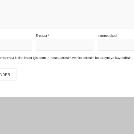
E-posta
*
İnternet sitesi
mlarımda kullanılması için adım, e-posta adresim ve site adresim bu tarayıcıya kaydedilsin.