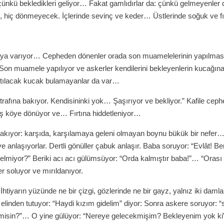
 çünkü bekledikleri geliyor… Fakat gamlıdırlar da: çünkü gelmeyenler 
iç, hiç dönmeyecek. İçlerinde sevinç ve keder… Üstlerinde soğuk ve f
aya varıyor… Cepheden dönenler orada son muamelelerinin yapılmas
Son muamele yapılıyor ve askerler kendilerini bekleyenlerin kucağın
 Atılacak kucak bulamayanlar da var…
etrafına bakıyor. Kendisininki yok… Şaşırıyor ve bekliyor.” Kafile cep
ış köye dönüyor ve… Fırtına hiddetleniyor…
bakıyor: karşıda, karşılamaya geleni olmayan boynu bükük bir nefer
ve anlaşıyorlar. Dertli gönüller çabuk anlaşır. Baba soruyor: “Evlât! 
lmiyor?” Beriki acı acı gülümsüyor: “Orda kalmıştır baba!”… “Orası 
 soluyor ve mırıldanıyor.
İhtiyarın yüzünde ne bir çizgi, gözlerinde ne bir gayz, yalnız iki dam
elinden tutuyor: “Haydi kızım gidelim” diyor: Sonra askere soruyor: “
isin?”… O yine gülüyor: “Nereye gelecekmişim? Bekleyenim yok ki”