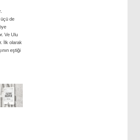
.
e üçü de
köye
r. Ve Ulu
. İlk olarak
ının eştiği