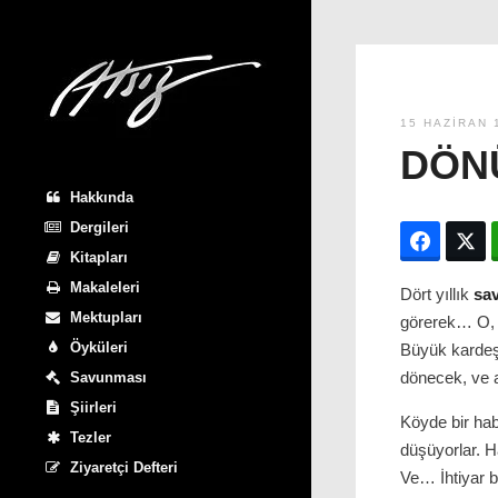
15 HAZIRAN 
DÖN
Hakkında
Dergileri
Facebo
T
Kitapları
Makaleleri
Dört yıllık
sa
Mektupları
görerek… O, b
Öyküleri
Büyük kardeş
dönecek, ve 
Savunması
Şiirleri
Köyde bir hab
Tezler
düşüyorlar. H
Ziyaretçi Defteri
Ve… İhtiyar b