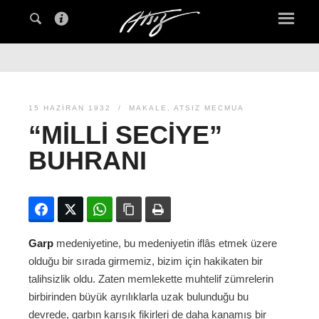
15 HAZIRAN 1932
MAKALE
,
ATSIZ MECMUA
“MILLI SECIYE”
BUHRANI
Facebook
Twitter
WhatsApp
Bağlanıyı kopyala
Yazdır
Garp
medeniyetine, bu medeniyetin iflâs etmek üzere
olduğu bir sırada girmemiz, bizim için hakikaten bir
talihsizlik oldu. Zaten memlekette muhtelif zümrelerin
birbirinden büyük ayrılıklarla uzak bulunduğu bu
devrede, garbın karışık fikirleri de daha kanamış bir