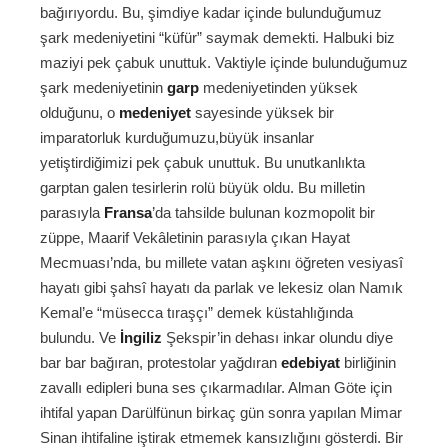
bağırıyordu. Bu, şimdiye kadar içinde bulunduğumuz
şark medeniyetini “küfür” saymak demekti. Halbuki biz
maziyi pek çabuk unuttuk. Vaktiyle içinde bulunduğumuz
şark medeniyetinin
garp
medeniyetinden yüksek
olduğunu, o
medeniyet
sayesinde yüksek bir
imparatorluk kurduğumuzu,büyük insanlar
yetiştirdiğimizi pek çabuk unuttuk. Bu unutkanlıkta
garptan galen tesirlerin rolü büyük oldu. Bu milletin
parasıyla
Fransa
’da tahsilde bulunan kozmopolit bir
züppe, Maarif Vekâletinin parasıyla çıkan Hayat
Mecmuası’nda, bu millete vatan aşkını öğreten vesiyasî
hayatı gibi şahsî hayatı da parlak ve lekesiz olan Namık
Kemal’e “müsecca tıraşçı” demek küstahlığında
bulundu. Ve
İngiliz
Şekspir’in dehası inkar olundu diye
bar bar bağıran, protestolar yağdıran
edebiyat
birliğinin
zavallı edipleri buna ses çıkarmadılar. Alman Göte için
ihtifal yapan Darülfünun birkaç gün sonra yapılan Mimar
Sinan ihtifaline iştirak etmemek kansızlığını gösterdi. Bir