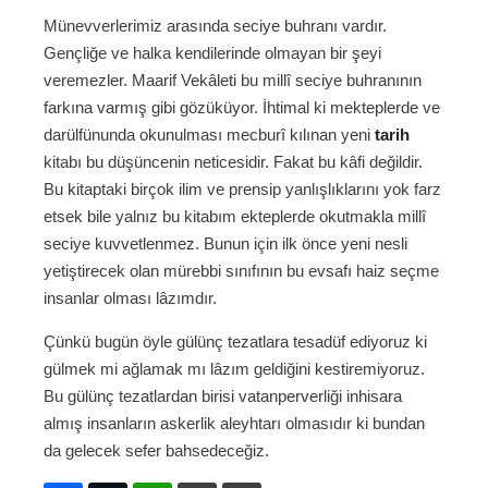
Münevverlerimiz arasında seciye buhranı vardır.
Gençliğe ve halka kendilerinde olmayan bir şeyi
veremezler. Maarif Vekâleti bu millî seciye buhranının
farkına varmış gibi gözüküyor. İhtimal ki mekteplerde ve
darülfünunda okunulması mecburî kılınan yeni
tarih
kitabı bu düşüncenin neticesidir. Fakat bu kâfi değildir.
Bu kitaptaki birçok ilim ve prensip yanlışlıklarını yok farz
etsek bile yalnız bu kitabım ekteplerde okutmakla millî
seciye kuvvetlenmez. Bunun için ilk önce yeni nesli
yetiştirecek olan mürebbi sınıfının bu evsafı haiz seçme
insanlar olması lâzımdır.
Çünkü bugün öyle gülünç tezatlara tesadüf ediyoruz ki
gülmek mi ağlamak mı lâzım geldiğini kestiremiyoruz.
Bu gülünç tezatlardan birisi vatanperverliği inhisara
almış insanların askerlik aleyhtarı olmasıdır ki bundan
da gelecek sefer bahsedeceğiz.