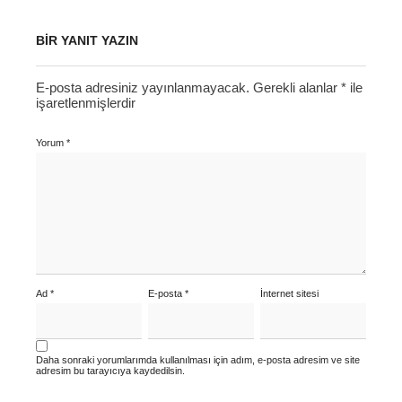
BIR YANIT YAZIN
E-posta adresiniz yayınlanmayacak.
Gerekli alanlar
*
ile
işaretlenmişlerdir
Yorum
*
Ad
*
E-posta
*
İnternet sitesi
Daha sonraki yorumlarımda kullanılması için adım, e-posta adresim ve site
adresim bu tarayıcıya kaydedilsin.