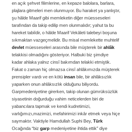
en açık şehvet filimlerine, en kepaze balolara, barlara,
plajlara gitmeleri men olunmuyor. Bu haraket ya yanlıştır,
şu hâlde Maarif gibi memleketin diğer müesseseleri
tarafından da takip edilip men olunmalıdır; yahut ta bu
hareket tabiîdir, o hâlde Maarif Vekâleti talebeyi boşuna
sıkmaktan vazgeçmelidir. Bu misal memlekette muhtelif
devlet
müesseseleri arasında bile müşterek bir
ahlâk
telakkisi olmadığını gösteriyor. Halbuki biz şimdiye
kadar ahlaka yalnız cinsî bakımdan telakki etmiştik.
Fakat o zaman hiç olmazsa cinsî ahlâkımızda müşterek
prensipler vardı ve en kötü
insan
bile, bir ahlâksızlık
yaparken onun ahlâksızlık olduğunu biliyordu.
Garpmedeniyetine girerken, takip olunan gümrüksüzlük
siyasetinin doğurduğu vahim neticelerden biri de
yabancılara tapmak ve kendi kudretimizi,
varlığımızı,mazimizi, mefahirimizi inkâr etmek veya hiçe
saymaktır. Vaktiyle Hamdullah Suphi Bey,
Türk
Ocağında “biz
garp
medeniyetine ihtida ettik” diye