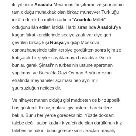
iki yıl önce
Anadolu
Mecmuası’nı çıkaran ve şuurlarının
tam olduğu muhakkak olan birkaç münevver Türklüğü
inkâr ederek bu milletin adının “
Anadolu
Milleti”
olduğunu ilân ettiler. İstiklâl Harbi sırasında
Anadolu
’ya
kaçan,fakat kendilerinde seciye zaafı var diye geri
çevrilen birkaç kişi
Rusya
’ya gidip Moskova
canbazhanesinde talim‐terbiye gördükten sonra içimize
katışarak bir şeyler sayıklamaya başladılar. Gerek
bunlar, gerek Şinasi’nin türbesinin üstüne apartman
yapılması ve Bursa’da Gazi Osman Bey’in mezarı
etrafında meyhaneler açılması hep aynı millî
şuursuzluğun neticesidir.
Ve nihayet manen olduğu gibi maddeten de bir züppelik
baş gösterdi. Konuşmalara, giyinişlere, hareketlere
bakın. Bunu her yerde göreceksiniz. Yüzde doksanı
talebe değil, salon kadını kıyafetinde olan darülfünun kız
talebesine bakın, bunu göreceksiniz. Saçları maşalı,