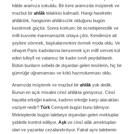
hâlde aramıza sokuldu. Bir kere aramızda müşterek ve
mazbut bir
ahlâk
telakkisi kalmadı. Hangi hareketin
ahlâklılık, hangisinin ahlâksızlık olduğunu bugün
kestirmek güçtür. Sonra korkum; bir ecnebiperestlik ve
milli kuvvete inanmamazlık ortaya çıktı. Kendimize ait
şeylere sövmek, başkalarınınkini övmek moda oldu. Ve
nihayet Paris kadınlarına benzemek için millî serveti kül
eden tufeylî ve vatansız bir kadın sınıfı peydahlandı.
Bütün bunların sebebi de dışardan gelen tesirlerin, hiç bir
gümrüğe uğramaması ve kötü hazmolunması oldu.
Aramızda müşterek ve mazbut bir
ahlâk
yok dedik.
Bunun en açık misalini cinsî ahlâkta görüyoruz. Cinsî
hayatta erkeğin kadına, kadının erkeğe karşı alacakları
vaziyet nedir?
Türk
Cemiyeti bugün bunu bilmiyor.
Mekteplerde bugün talebeye dışarıdan gelen mektuplar
şiddetle kontrol ediliyor.
Aşk
ve cinsî alâk amektupları
olan ve yazanlar cezalandırılıyor. Fakat aynı talebenin