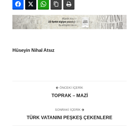
Facebook
Twitter
WhatsApp
Bağlanıyı kopyala
Yazdır
Hüseyin Nihal Atsız
ÖNCEKI İÇERIK
TOPRAK – MAZI
SONRAKI IÇERIK
TÜRK VATANINI PEŞKEŞ ÇEKENLERE