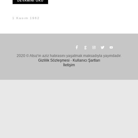
DEVAMINI OKU
1 Kasım 1962
2020 © Atsız'ın aziz hatırasını yaşatmak maksadıyla yayındadır.
Gizlilik Sözleşmesi
-
Kullanıcı Şartları
İletişim