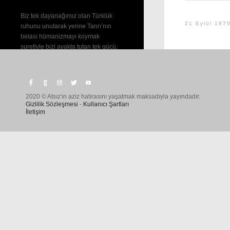
Biz tek dayanağımız olan Türklük
21 Eylül 197
ruhunu unutarak yerine Tanrı’nın
belası hümanizmayı koymak
suretiyle bizi ayakta tutan tek gücü,
milli şuurla milli ruhu silmeye
çalışıyoruz.
—
MİLLETLERİ RÛHLANDIRMAK
2020 © Atsız'ın aziz hatırasını yaşatmak maksadıyla yayındadır.
Gizlilik Sözleşmesi
-
Kullanıcı Şartları
İletişim