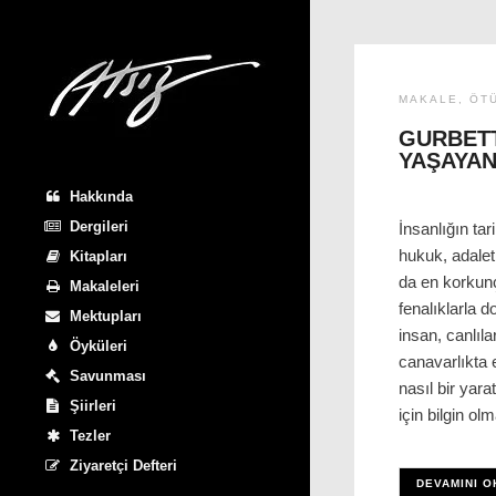
MAKALE
,
ÖT
GURBET
YAŞAYA
Hakkında
Dergileri
İnsanlığın tar
hukuk, adalet 
Kitapları
da en korkunç
Makaleleri
fenalıklarla d
Mektupları
insan, canlıla
Öyküleri
canavarlıkta e
Savunması
nasıl bir yar
Şiirleri
için bilgin o
Tezler
Ziyaretçi Defteri
DEVAMINI O