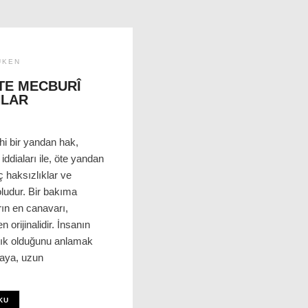
ÜKEN
TE MECBURÎ
NLAR
ihi bir yandan hak,
iddiaları ile, öte yandan
 haksızlıklar ve
oludur. Bir bakıma
rın en canavarı,
n orijinalidir. İnsanın
atık olduğunu anlamak
lmaya, uzun
KU