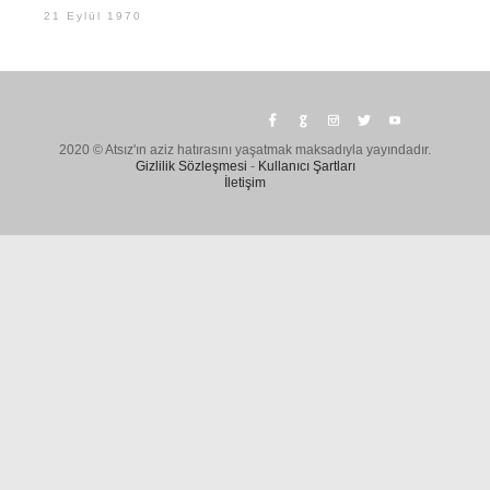
21 Eylül 1970
2020 © Atsız'ın aziz hatırasını yaşatmak maksadıyla yayındadır.
Gizlilik Sözleşmesi
-
Kullanıcı Şartları
İletişim