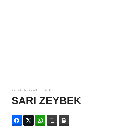
28 EKIM 2015
ŞIIR
SARI ZEYBEK
Facebook
Twitter
WhatsApp
Bağlanıyı kopyala
Yazdır