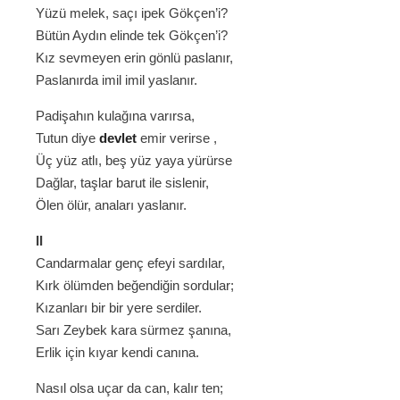
Yüzü melek, saçı ipek Gökçen’i?
Bütün Aydın elinde tek Gökçen’i?
Kız sevmeyen erin gönlü paslanır,
Paslanırda imil imil yaslanır.
Padişahın kulağına varırsa,
Tutun diye
devlet
emir verirse ,
Üç yüz atlı, beş yüz yaya yürürse
Dağlar, taşlar barut ile sislenir,
Ölen ölür, anaları yaslanır.
II
Candarmalar genç efeyi sardılar,
Kırk ölümden beğendiğin sordular;
Kızanları bir bir yere serdiler.
Sarı Zeybek kara sürmez şanına,
Erlik için kıyar kendi canına.
Nasıl olsa uçar da can, kalır ten;