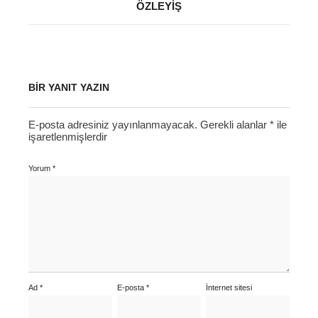
ÖZLEYIŞ
BIR YANIT YAZIN
E-posta adresiniz yayınlanmayacak.
Gerekli alanlar
*
ile
işaretlenmişlerdir
Yorum
*
Ad
*
E-posta
*
İnternet sitesi