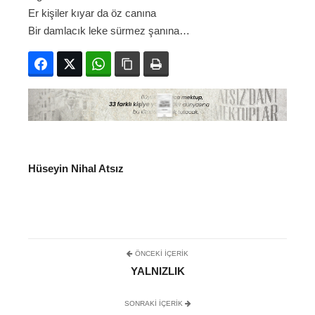
Er kişiler kıyar da öz canına
Bir damlacık leke sürmez şanına…
Facebook
Twitter
WhatsApp
Bağlanıyı kopyala
Yazdır
Hüseyin Nihal Atsız
ÖNCEKI İÇERIK
YALNIZLIK
SONRAKI IÇERIK