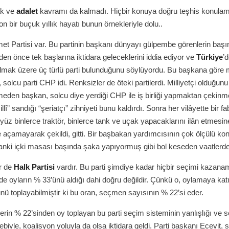
ak ve
adalet
kavramı da kalmadı. Hiçbir konuya doğru teşhis konulam
son bir buçuk yıllık hayatı bunun örnekleriyle dolu..
âmet Partisi var. Bu partinin başkanı dünyayı gülpembe görenlerin başın
en önce tek başlarına iktidara geleceklerini iddia ediyor ve
Türkiye
’d
olmak üzere üç türlü parti bulunduğunu söylüyordu. Bu başkana göre mi
i, solcu parti CHP idi. Renksizler de öteki partilerdi. Milliyetçi olduğunu
den başkan, solcu diye yerdiği CHP ile iş birliği yapmaktan çekinm
llî” sandığı “şeriatçı” zihniyeti bunu kaldırdı. Sonra her vilâyette bir fa
 yüz binlerce traktör, binlerce tank ve uçak yapacaklarını ilân etmes
le açamayarak çekildi, gitti. Bir başbakan yardımcısının çok ölçülü k
anki içki masası başında şaka yapıyormuş gibi bol keseden vaatlerd
ir de
Halk Partisi
vardır. Bu parti şimdiye kadar hiçbir seçimi kazana
e oyların % 33’ünü aldığı dahi doğru değildir. Çünkü o, oylamaya kat
ünü toplayabilmiştir ki bu oran, seçmen sayısının % 22’si eder.
erin % 22’sinden oy toplayan bu parti seçim sisteminin yanlışlığı ve 
ebiyle, koalisyon yoluyla da olsa iktidara geldi. Parti başkanı Ecevit,