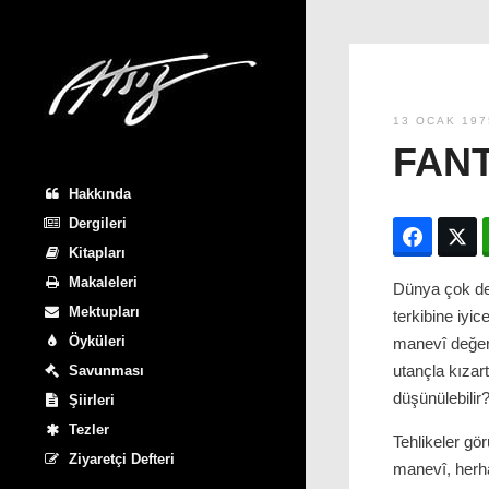
13 OCAK 197
FAN
Hakkında
Dergileri
Facebo
T
Kitapları
Makaleleri
Dünya çok değ
Mektupları
terkibine iyi
Öyküleri
manevî değerl
utançla kızar
Savunması
düşünülebilir
Şiirleri
Tezler
Tehlikeler gö
Ziyaretçi Defteri
manevî, herha