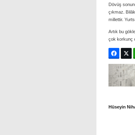
Dövüş sonunda
çıkmaz. Bilâ
millettir. Yurt
Artık bu gökl
çok korkunç ol
Facebo
T
Hüseyin Niha