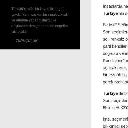
İnsanlarda h
Türkçülük, dün bir kaynaktı; bugün
Türkiye
’nin 
çaydır. Yarın coşkun bir ırmak olacak
ve önünde yabancı duygu ve
Bir Millî Sel
düşüncelerden gelen bütün engeller
Son seçimlerd
yıkılacaktır.
sol, renksiz 
—
TÜRKÇÜLÜK
parti kendiler
doğrusu vehme
Kendisinin “mi
açacaklarını,
bir tezgâh bi
gerekirken, s
Türkiye
’de b
Son seçimlerd
65’inin % 33’
İşte, seçmenl
bıkkınlığı seb