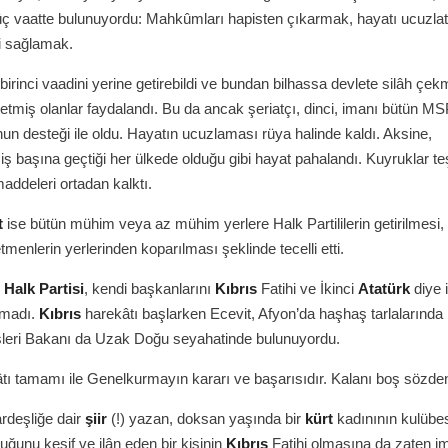
 üç vaatte bulunuyordu: Mahkûmları hapisten çıkarmak, hayatı ucuzla
i sağlamak.
birinci vaadini yerine getirebildi ve bundan bilhassa devlete silâh çek
tetmiş olanlar faydalandı. Bu da ancak şeriatçı, dinci, imanı bütün M
un desteği ile oldu. Hayatın ucuzlaması rüya halinde kaldı. Aksine,
 iş başına geçtiği her ülkede olduğu gibi hayat pahalandı. Kuyruklar teş
maddeleri ortadan kalktı.
t
ise bütün mühim veya az mühim yerlere Halk Partililerin getirilmesi,
etmenlerin yerlerinden koparılması şeklinde tecelli etti.
n
Halk Partisi
, kendi başkanlarını
Kıbrıs
Fatihi ve İkinci
Atatürk
diye 
ırmadı.
Kıbrıs
harekâtı başlarken Ecevit, Afyon’da haşhaş tarlalarında
işleri Bakanı da Uzak Doğu seyahatinde bulunuyordu.
ı tamamı ile Genelkurmayın kararı ve başarısıdır. Kalanı boş sözden 
ardeşliğe dair
şiir
(!) yazan, doksan yaşında bir
kürt
kadınının kulübe
duğunu keşif ve ilân eden bir kişinin
Kıbrıs
Fatihi olmasına da zaten i