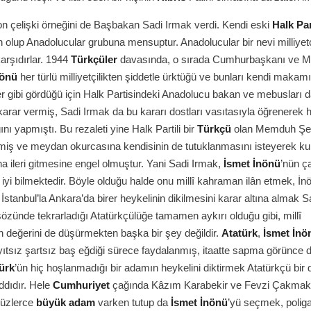
on çelişki örneğini de Başbakan Sadi Irmak verdi. Kendi eski
Halk Par
 olup Anadolucular grubuna mensuptur. Anadolucular bir nevi milliyetç
rşıdırlar. 1944
Türkçüler
davasında, o sırada Cumhurbaşkanı ve Mill
nönü
her türlü milliyetçilikten şiddetle ürktüğü ve bunları kendi makam
er gibi gördüğü için Halk Partisindeki Anadolucu bakan ve mebusları 
arar vermiş, Sadi Irmak da bu kararı dostları vasıtasıyla öğrenerek 
ını yapmıştı. Bu rezaleti yine Halk Partili bir
Türkçü
olan Memduh Şe
miş ve meydan okurcasına kendisinin de tutuklanmasını isteyerek ku
a ileri gitmesine engel olmuştur. Yani Sadi Irmak,
İsmet İnönü
’nün ç
k iyi bilmektedir. Böyle olduğu halde onu millî kahraman ilân etmek, İn
İstanbul’la Ankara’da birer heykelinin dikilmesini karar altına almak S
sözünde tekrarladığı Atatürkçülüğe tamamen aykırı olduğu gibi, millî
 değerini de düşürmekten başka bir şey değildir.
Atatürk
,
İsmet İnö
yıtsız şartsız baş eğdiği sürece faydalanmış, itaatte sapma görünce d
ürk
’ün hiç hoşlanmadığı bir adamın heykelini diktirmek Atatürkçü bir
ıddıdır. Hele
Cumhuriyet
çağında Kâzım Karabekir ve Fevzi Çakmak,
yüzlerce
büyük adam
varken tutup da
İsmet İnönü
’yü seçmek, polig