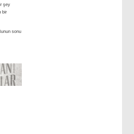
ir şey
 bir
 Bunun sonu