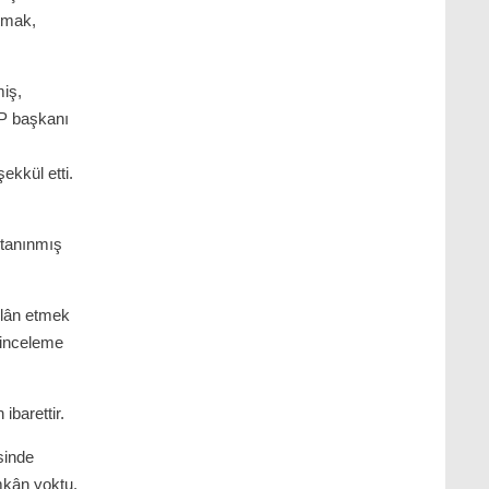
tmak,
miş,
SP başkanı
ekkül etti.
 tanınmış
ilân etmek
 inceleme
ibarettir.
sinde
mkân yoktu.