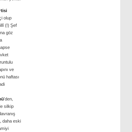
tisi
i olup
î (!) Şef
ına göz
da
hapse
vket
runtulu
apını ve
önü haftası
adi
nü
’den,
e silkip
 davranış
 daha eski
amiyi