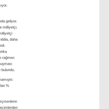
ıyor.
da geliyor.
e milliyetçi,
lliyetçi
 iddia, daha
edi.
brika
ine rağmen
onuşması
e bulundu.
mamıştır.
ılan %
seçmenlerin
 seçimlerden