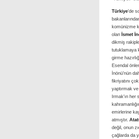
Türkiye
’de s
bakanlarından
komünizme ka
olan
İsmet İ
dikmiş rakipl
tutuklamaya k
girme hazırlığ
Esendal önle
İnönü’nün dah
fikriyatını ço
yaptırmak ve 
Irmak’ın her 
kahramanlığın
emirlerine ka
atmıştır.
Atat
değil, onun z
çağlarda da 