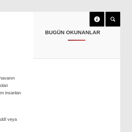
BUGÜN OKUNANLAR
 havanın
 olan
n insanları
maddî veya