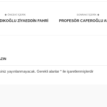
ÖNCEKI İÇERIK
SONRAKI IÇERIK
NDIKOĞLU ZIYAEDDIN FAHRI
PROFESÖR CAFEROĞLU 
AZIN
siniz yayınlanmayacak.
Gerekli alanlar
*
ile işaretlenmişlerdir