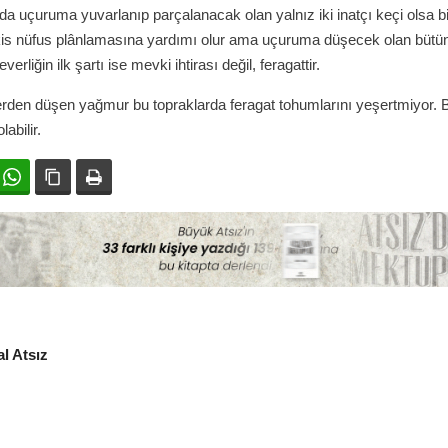
 uçuruma yuvarlanıp parçalanacak olan yalnız iki inatçı keçi olsa b
kis nüfus plânlamasına yardımı olur ama uçuruma düşecek olan bütün
severliğin ilk şartı ise mevki ihtirası değil, feragattir.
erden düşen yağmur bu topraklarda feragat tohumlarını yeşertmiyor.
abilir.
ok
witter
WhatsApp
Bağlanıyı kopyala
Yazdır
l Atsız