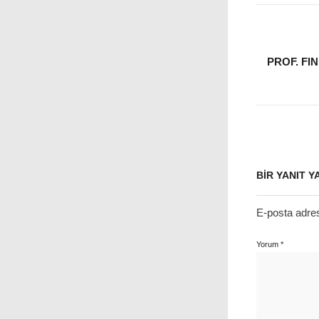
PROF. FI
BIR YANIT Y
E-posta adre
Yorum
*