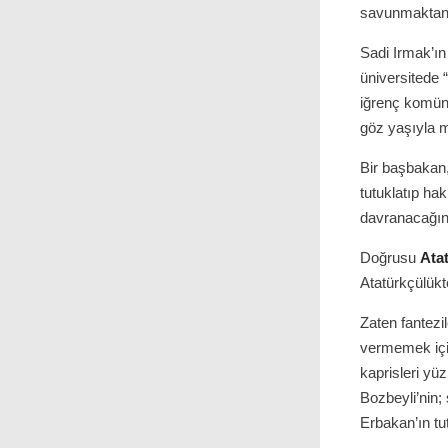
savunmaktan 
Sadi Irmak’ın
üniversitede “
iğrenç komüni
göz yaşıyla m
Bir başbakan
tutuklatıp ha
davranacağını
Doğrusu
Ata
Atatürkçülükt
Zaten fantezi
vermemek için
kaprisleri yü
Bozbeyli’nin; 
Erbakan’ın tu