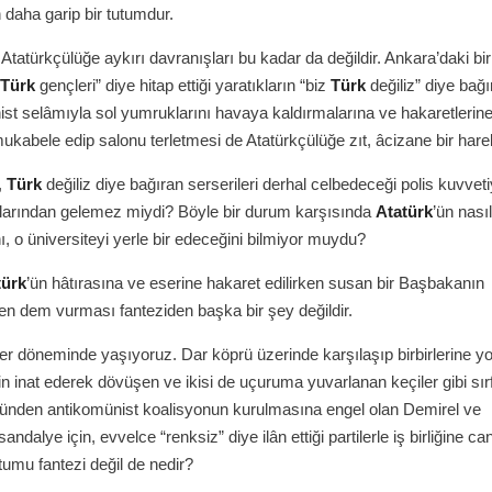
daha garip bir tutumdur.
 Atatürkçülüğe aykırı davranışları bu kadar da değildir. Ankara’daki bir
Türk
gençleri” diye hitap ettiği yaratıkların “biz
Türk
değiliz” diye bağ
st selâmıyla sol yumruklarını havaya kaldırmalarına ve hakaretlerin
ukabele edip salonu terletmesi de Atatürkçülüğe zıt, âcizane bir harek
,
Türk
değiliz diye bağıran serserileri derhal celbedeceği polis kuvveti
klarından gelemez miydi? Böyle bir durum karşısında
Atatürk
’ün nasıl
, o üniversiteyi yerle bir edeceğini bilmiyor muydu?
türk
’ün hâtırasına ve eserine hakaret edilirken susan bir Başbakanın
en dem vurması fanteziden başka bir şey değildir.
ler döneminde yaşıyoruz. Dar köprü üzerinde karşılaşıp birbirlerine yo
 inat ederek dövüşen ve ikisi de uçuruma yuvarlanan keçiler gibi sır
zünden antikomünist koalisyonun kurulmasına engel olan Demirel ve
sandalye için, evvelce “renksiz” diye ilân ettiği partilerle iş birliğine ca
tumu fantezi değil de nedir?