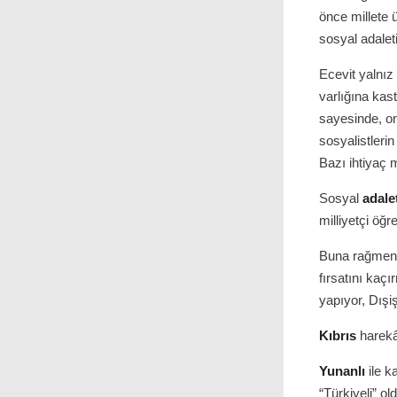
önce millete
sosyal adalet
Ecevit yalnız 
varlığına kas
sayesinde, on
sosyalistlerin
Bazı ihtiyaç 
Sosyal
adale
milliyetçi öğr
Buna rağme
fırsatını kaç
yapıyor, Dış
Kıbrıs
harekât
Yunanlı
ile k
“Türkiyeli” ol