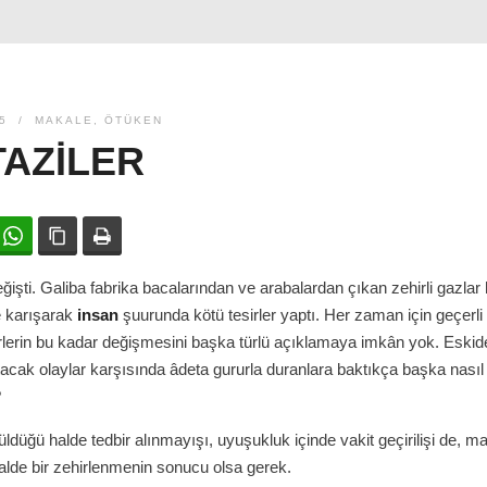
5
MAKALE
,
ÖTÜKEN
TAZILER
ok
witter
WhatsApp
Bağlanıyı kopyala
Yazdır
işti. Galiba fabrika bacalarından ve arabalardan çıkan zehirli gazlar
ce karışarak
insan
şuurunda kötü tesirler yaptı. Her zaman için geçerli
erin bu kadar değişmesini başka türlü açıklamaya imkân yok. Eskide
tacak olaylar karşısında âdeta gururla duranlara baktıkça başka nasıl
?
rüldüğü halde tedbir alınmayışı, uyuşukluk içinde vakit geçirilişi de, 
lde bir zehirlenmenin sonucu olsa gerek.