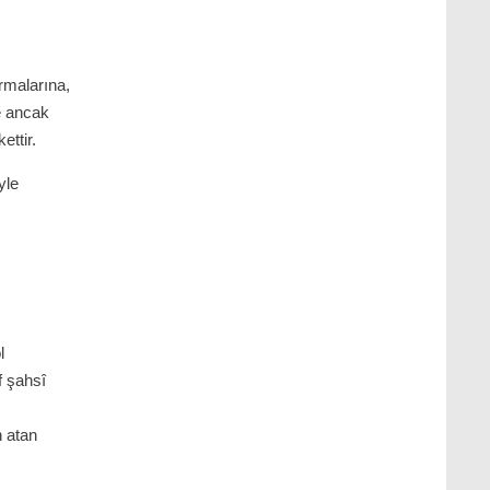
ırmalarına,
e ancak
ettir.
yle
l
f şahsî
n atan