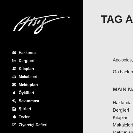
TAG 
Hakkında
Apologies,
Dergileri
Kitapları
Go back
o
Makaleleri
Mektupları
MAIN N
Öyküleri
Savunması
Hakkında
Şiirleri
Dergileri
Tezler
Kitapları
Makaleleri
Ziyaretçi Defteri
Mektuplar