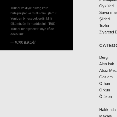
Öyküleri
Türkler vaktiyle birkaç kere
Savunmas
birleşmişler ve mutlu olmuşlardır.
Yeniden birleşeceklerdir. Millî
Şiirleri
ülkümüzün ilk maddesini : “Bütün
Tezler
Türkler birleşecektir” diye ifâde
Ziyaretçi D
edebiliriz.
—
TÜRK BİRLİĞİ
CATEG
Dergi
Altın Işık
Atsız Me
Gözlem
Orhun
Orkun
Ötüken
Hakkında
Makale