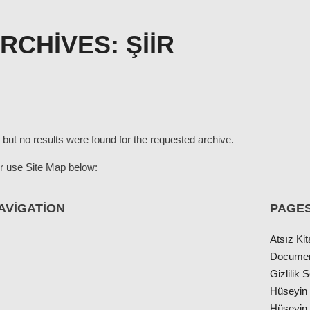
ARCHIVES:
ŞIIR
 but no results were found for the requested archive.
r use Site Map below:
AVIGATION
PAGE
Atsız Kit
Docume
Gizlilik
Hüseyin 
ı
Hüseyin 