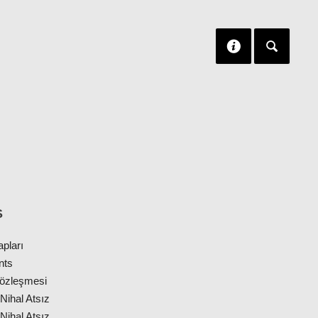
S
apları
nts
 Sözleşmesi
Nihal Atsız
Nihal Atsız