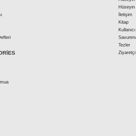
Hüseyin 
ı
İletişim
Kitap
Kullanıcı
efteri
Savunm
Tezler
ORIES
Ziyaretçi
cmua