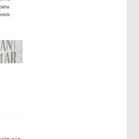
 daha
ektir.