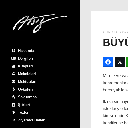
7 MAYIS 201
BÜY
Hakkında
Dergileri
Facebo
T
Kitapları
Makaleleri
Millete ve va
Mektupları
kahramanlar g
Öyküleri
harcayabilenl
Savunması
İkinci sınıfı 
Şiirleri
istekleriyle f
Tezler
kimselerdir. K
Ziyaretçi Defteri
kendilerine be