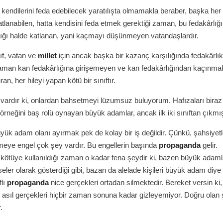
 kendilerini feda edebilecek yaratılışta olmamakla beraber, başka her
atlanabilen, hatta kendisini feda etmek gerektiği zaman, bu fedakârlığı
ığı halde katlanan, yani kaçmayı düşünmeyen vatandaşlardır.
ıf, vatan ve
millet
için ancak başka bir kazanç karşılığında fedakârlık
zaman kan fedakârlığına girişemeyen ve kan fedakârlığından kaçınmak
n, her hileyi yapan kötü bir sınıftır.
r vardır ki, onlardan bahsetmeyi lüzumsuz buluyorum. Hafızaları bira
örneğini baş rolü oynayan büyük adamlar, ancak ilk iki sınıftan çıkmış
ük adam olanı ayırmak pek de kolay bir iş değildir. Çünkü, şahsiyetle
meye engel çok şey vardır. Bu engellerin başında
propaganda
gelir.
kötüye kullanıldığı zaman o kadar fena şeydir ki, bazen büyük adaml
ler olarak gösterdiği gibi, bazan da alelade kişileri büyük adam diye ta
flı
propaganda
nice gerçekleri ortadan silmektedir. Bereket versin ki, 
, asıl gerçekleri hiçbir zaman sonuna kadar gizleyemiyor. Doğru olan
.