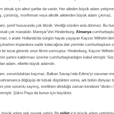
 olmak için ailevi şartlar da vardır. Her aileden büyük adam yetişme
, çürümüş, morfinman veya alkolik ailelerden büyük adam çıkmaz.
m, şeref hususunda çok titizdir. Verdiği sözden asla dönmez. Bu hu
isali çok manalıdır. Mareşal Von Hindenburg,
Almanya
cumhurbaşka
aman, o aralık Hollanda’da sürgün hayatı yaşayan Kayzer Wilhelm’d
 çıkarken imparatora sadık kalacağına dair yeminle cumhurbaşkanı 
i bir tezat görerek onun fikrini sormuştur. Hindenburg, Kayzer Wilhelm
in şartını kaldırması üzerine cumhurbaşkanlığını kabul etmiştir. Sö
olan adam, elbette büyük adamdır.
am, sorumluluktan kaçmaz. Balkan Savaşı’nda Edirne’yi savunan 
kahramanca döğüşüp de tutsak düştükten sonra, adı bütün dünyayı t
ini yine sorumlu saymış, esirlikten döndüğü zaman kendisini “divân-ı
stemiştir. Şükrü Paşa da bunun için büyüktür.
 büyük adam pek seyrek yetişir. Bir
millet
için büyük adam yetiştirm