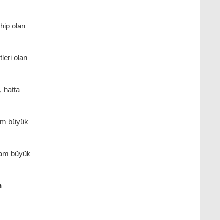
hip olan
leri olan
 hatta
dam büyük
dam büyük
h