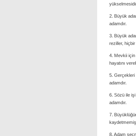
yükselmesidir
2. Büyük adam
adamdır.
3. Büyük adam
reziller, hiç
4. Mevkii içi
hayatını ver
5. Gerçekleri
adamdır.
6. Sözü ile i
adamdır.
7. Büyüklüğün
kaydetmemişt
8. Adam seçme