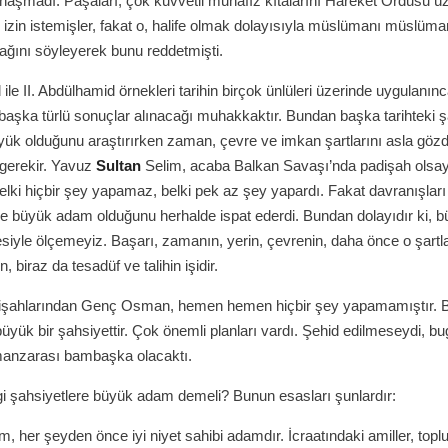
naşmadı. Paşaları, çok kuvvetli muhafız kıtalarını Hareket Ordusu ü
 izin istemişler, fakat o, halife olmak dolayısıyla müslümanı müslüm
ğını söyleyerek bunu reddetmişti.
le II. Abdülhamid örnekleri tarihin birçok ünlüleri üzerinde uygulanı
 başka türlü sonuçlar alınacağı muhakkaktır. Bundan başka tarihteki 
yük olduğunu araştırırken zaman, çevre ve imkan şartlarını asla göz
gerekir. Yavuz
Sultan
Selim, acaba Balkan Savaşı’nda padişah olsay
Belki hiçbir şey yapamaz, belki pek az şey yapardı. Fakat davranışları
le büyük adam olduğunu herhalde ispat ederdi. Bundan dolayıdır ki, 
siyle ölçemeyiz. Başarı, zamanın, yerin, çevrenin, daha önce o şartla
n, biraz da tesadüf ve talihin işidir.
şahlarından Genç Osman, hemen hemen hiçbir şey yapamamıştır. 
üyük bir şahsiyettir. Çok önemli planları vardı. Şehid edilmeseydi, b
manzarası bambaşka olacaktı.
i şahsiyetlere büyük adam demeli? Bunun esasları şunlardır:
, her şeyden önce iyi niyet sahibi adamdır. İcraatındaki amiller, top