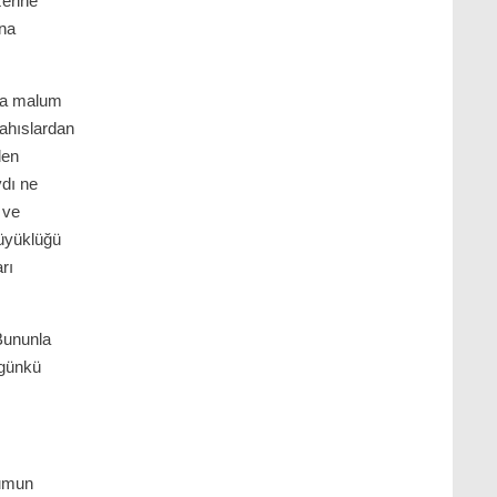
zerine
ana
nca malum
şahıslardan
den
dı ne
 ve
büyüklüğü
rı
Bununla
ugünkü
lumun