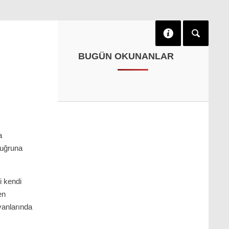
BUGÜN OKUNANLAR
a
 uğruna
i kendi
en
 yanlarında