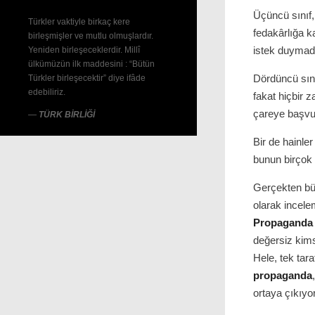
Üçüncü sınıf,
Türkler vaktiyle birkaç kere
fedakârlığa k
birleşmişler ve mutlu olmuşlardır.
istek duymad
Yeniden birleşeceklerdir. Millî
ülkümüzün ilk maddesini : “Bütün
Dördüncü sın
Türkler birleşecektir” diye ifâde
edebiliriz.
fakat hiçbir 
çareye başvura
—
TÜRK BİRLİĞİ
Bir de hainle
bunun birçok 
Gerçekten büy
olarak incele
Propaganda
değersiz kimse
Hele, tek tara
propaganda
ortaya çıkıyor