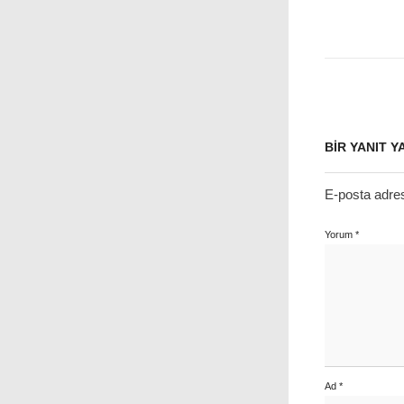
BIR YANIT Y
E-posta adre
Yorum
*
Ad
*