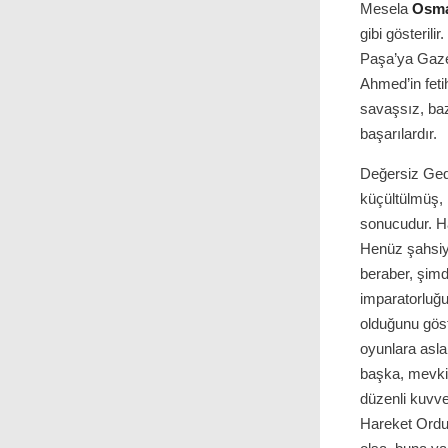
Mesela
Osma
gibi gösteril
Paşa’ya Gazel
Ahmed’in feti
savaşsız, baz
başarılardır.
Değersiz Gedi
küçültülmüş, m
sonucudur. Ha
Henüz şahsiye
beraber, şimdi
imparatorluğu
olduğunu göst
oyunlara asla
başka, mevkii
düzenli kuvve
Hareket Ordus