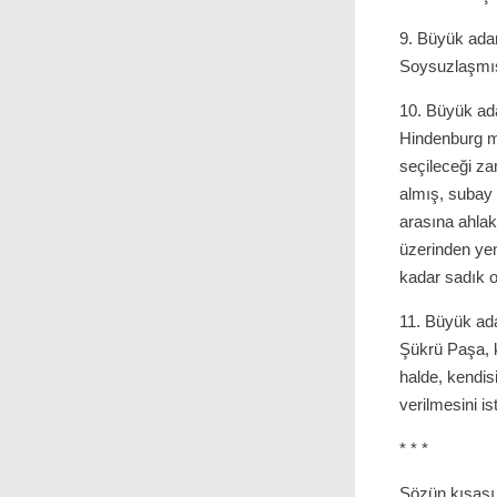
9. Büyük adam
Soysuzlaşmış
10. Büyük ada
Hindenburg m
seçileceği z
almış, subay
arasına ahlak
üzerinden yem
kadar sadık 
11. Büyük ad
Şükrü Paşa, 
halde, kendis
verilmesini i
* * *
Sözün kısası,