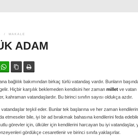
6
MAKALE
ÜK ADAM
ok
witter
WhatsApp
Bağlanıyı kopyala
Yazdır
tana bağlılık bakımından birkaç türlü vatandaş vardır. Bunların başınd
elir. Hiçbir karşılık beklemeden kendisini her zaman
millet
ve vatan
er, kahraman vatandaşlardır. Bu birinci sınıfın sayısı oldukça azdır.
iyi vatandaşlar teşkil eder. Bunlar tek başlarına ve her zaman kendilerin
eda etmeseler bile, iyi bir ad bırakmak bahasına kendilerini feda edebil
utlu görevler için, ülküler için kendilerini harcayan bu iyi vatandaşlar,
nzeyenleri gördükçe cesaretlenir ve birinci sınıfa yaklaşırlar.