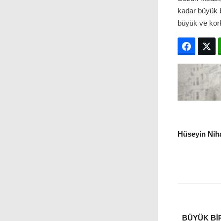
kadar büyük b
büyük ve kork
Facebo
T
Hüseyin Niha
BÜYÜK BI