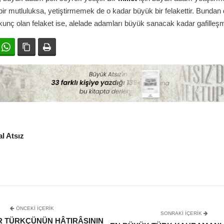
ir mutluluksa, yetiştirmemek de o kadar büyük bir felakettir. Bundan
unç olan felaket ise, alelade adamları büyük sanacak kadar gafilleşm
ok
witter
WhatsApp
Bağlanıyı kopyala
Yazdır
l Atsız
ÖNCEKI İÇERIK
SONRAKI IÇERIK
R TÜRKÇÜNÜN HÂTIRÂSININ