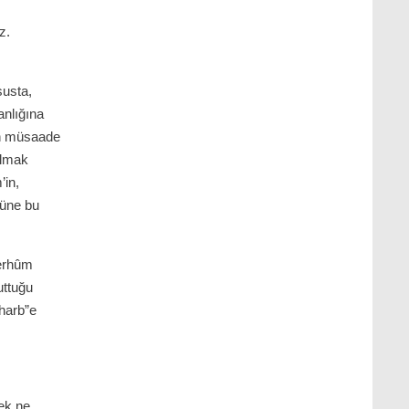
z.
susta,
nlığına
en müsaade
olmak
’in,
züne bu
merhûm
uttuğu
 harb”e
ek ne