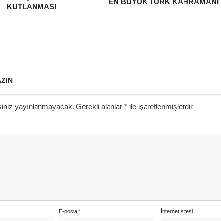
EN BÜYÜK TÜRK KAHRAMANI
KUTLANMASI
AZIN
siniz yayınlanmayacak.
Gerekli alanlar
*
ile işaretlenmişlerdir
E-posta
*
İnternet sitesi