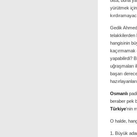
olsa, buna ya
yürütmek için
kırdıramayaca
Gedik Ahmed i
telakkilerden
hangisinin bü
kaçırmamak 
yapabilirdi? 
uğraşmaları i
başarı derece
hazırlayanları
Osmanlı
padi
beraber pek b
Türkiye
’nin 
O halde, hang
1. Büyük adam