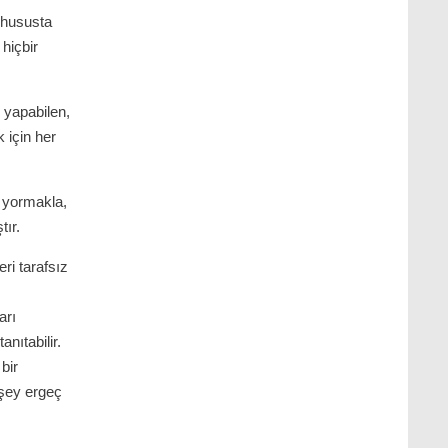
 hususta
 hiçbir
 yapabilen,
 için her
z yormakla,
tır.
ri tarafsız
arı
nıtabilir.
bir
 şey ergeç