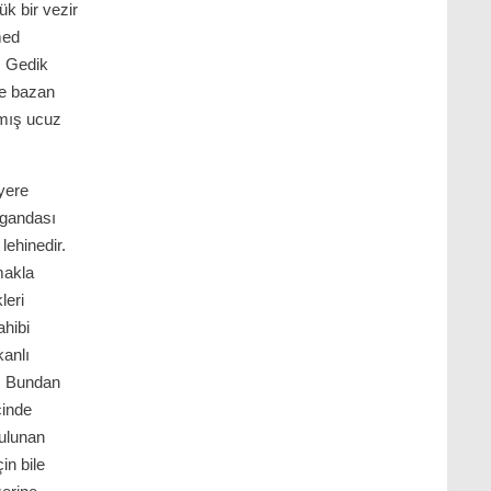
k bir vezir
med
. Gedik
le bazan
lmış ucuz
 yere
pagandası
lehinedir.
makla
leri
ahibi
kanlı
r. Bundan
çinde
bulunan
in bile