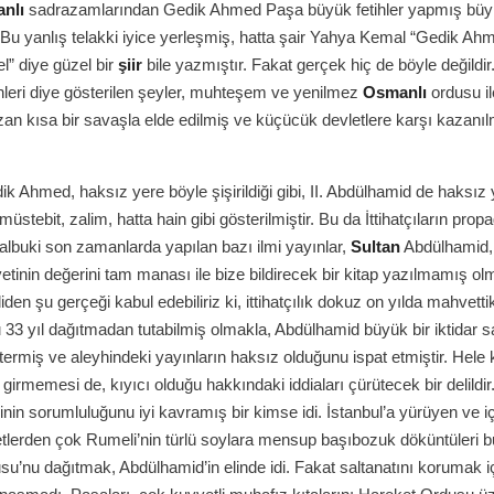
nlı
sadrazamlarından Gedik Ahmed Paşa büyük fetihler yapmış büyü
ir. Bu yanlış telakki iyice yerleşmiş, hatta şair Yahya Kemal “Gedik Ah
” diye güzel bir
şiir
bile yazmıştır. Fakat gerçek hiç de böyle değildir
hleri diye gösterilen şeyler, muhteşem ve yenilmez
Osmanlı
ordusu i
an kısa bir savaşla elde edilmiş ve küçücük devletlere karşı kazanı
k Ahmed, haksız yere böyle şişirildiği gibi, II. Abdülhamid de haksız
üstebit, zalim, hatta hain gibi gösterilmiştir. Bu da İttihatçıların pro
lbuki son zamanlarda yapılan bazı ilmi yayınlar,
Sultan
Abdülhamid, 
tinin değerini tam manası ile bize bildirecek bir kitap yazılmamış ol
den şu gerçeği kabul edebiliriz ki, ittihatçılık dokuz on yılda mahvettik
 33 yıl dağıtmadan tutabilmiş olmakla, Abdülhamid büyük bir iktidar s
ermiş ve aleyhindeki yayınların haksız olduğunu ispat etmiştir. Hele 
 girmemesi de, kıyıcı olduğu hakkındaki iddiaları çürütecek bir delildi
nin sorumluluğunu iyi kavramış bir kimse idi. İstanbul’a yürüyen ve i
tlerden çok Rumeli’nin türlü soylara mensup başıbozuk döküntüleri 
u’nu dağıtmak, Abdülhamid’in elinde idi. Fakat saltanatını korumak iç