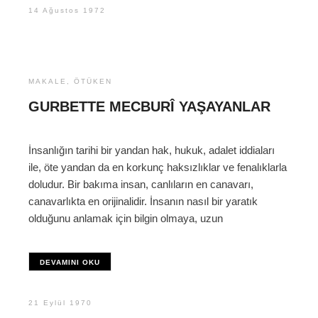
14 Ağustos 1972
MAKALE
,
ÖTÜKEN
GURBETTE MECBURÎ YAŞAYANLAR
İnsanlığın tarihi bir yandan hak, hukuk, adalet iddiaları
ile, öte yandan da en korkunç haksızlıklar ve fenalıklarla
doludur. Bir bakıma insan, canlıların en canavarı,
canavarlıkta en orijinalidir. İnsanın nasıl bir yaratık
olduğunu anlamak için bilgin olmaya, uzun
DEVAMINI OKU
21 Eylül 1970