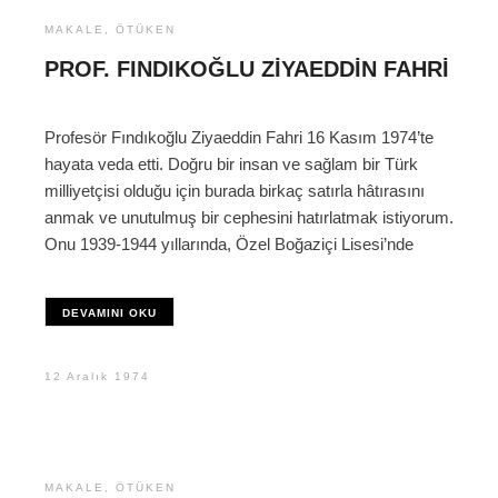
MAKALE
,
ÖTÜKEN
PROF. FINDIKOĞLU ZIYAEDDIN FAHRI
Profesör Fındıkoğlu Ziyaeddin Fahri 16 Kasım 1974’te
hayata veda etti. Doğru bir insan ve sağlam bir Türk
milliyetçisi olduğu için burada birkaç satırla hâtırasını
anmak ve unutulmuş bir cephesini hatırlatmak istiyorum.
Onu 1939-1944 yıllarında, Özel Boğaziçi Lisesi’nde
DEVAMINI OKU
12 Aralık 1974
MAKALE
,
ÖTÜKEN