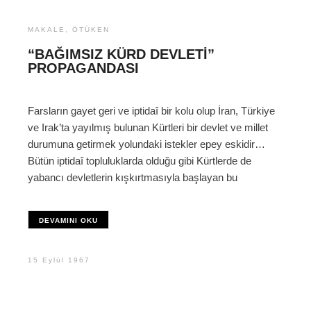
MAKALE
,
ÖTÜKEN
“BAĞIMSIZ KÜRD DEVLETI”
PROPAGANDASI
Farsların gayet geri ve iptidaî bir kolu olup İran, Türkiye
ve Irak’ta yayılmış bulunan Kürtleri bir devlet ve millet
durumuna getirmek yolundaki istekler epey eskidir…
Bütün iptidaî topluluklarda olduğu gibi Kürtlerde de
yabancı devletlerin kışkırtmasıyla başlayan bu
DEVAMINI OKU
15 Eylül 1967