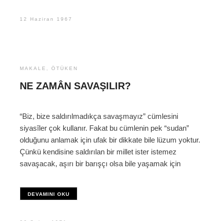
12 Haziran 1967
MAKALE
,
ÖTÜKEN
NE ZAMÂN SAVAŞILIR?
“Biz, bize saldırılmadıkça savaşmayız” cümlesini
siyasîler çok kullanır. Fakat bu cümlenin pek “sudan”
olduğunu anlamak için ufak bir dikkate bile lüzum yoktur.
Çünkü kendisine saldırılan bir millet ister istemez
savaşacak, aşırı bir barışçı olsa bile yaşamak için
DEVAMINI OKU