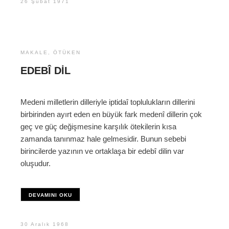
26 Şubat 1971
MAKALE
,
ÖTÜKEN
EDEBÎ DIL
Medeni milletlerin dilleriyle iptidaî toplulukların dillerini
birbirinden ayırt eden en büyük fark medenî dillerin çok
geç ve güç değişmesine karşılık ötekilerin kısa
zamanda tanınmaz hale gelmesidir. Bunun sebebi
birincilerde yazının ve ortaklaşa bir edebî dilin var
oluşudur.
DEVAMINI OKU
30 Aralık 1968