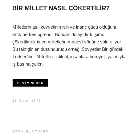
BIR MILLET NASIL ÇÖKERTILIR?
Milletlerin asıl kuvvetinin ruh ve inanç gücü olduğunu
artık herkes öğrendi. Bundan dolayıdır ki şimdi,
çökertilmek isten milletlerin manevî yönüne saldırılıyor.
Bu taktiğin en düşündürücü örneği Sovyetler Birliği’ndeki
Türkler’dir. “Milletlere istiklâl, insanlara hürriyet” yalanıyla
iş başına gelen
DEVAMINI OKU
28 Nisan 1971
MAKALE
,
ÖTÜKEN