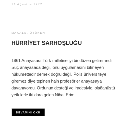
14 Ağustos 1972
MAKALE
,
ÖTÜKEN
HÜRRIYET SARHOŞLUĞU
1961 Anayasası Türk milletine iyi bir düzen getiremedi.
Suç anayasada değil, onu uygulamasını bilmeyen
hükümettedir demek doğru değil. Polis üniversiteye
giremez diye tepinen hain profesörler anayasaya
dayanıyordu. Ordunun desteği ve iradesiyle, olağanüstü
yetkilerle iktidara gelen Nihat Erim
DEVAMINI OKU