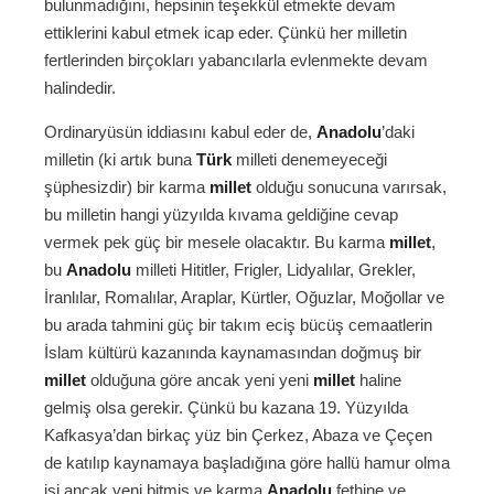
bulunmadığını, hepsinin teşekkül etmekte devam
ettiklerini kabul etmek icap eder. Çünkü her milletin
fertlerinden birçokları yabancılarla evlenmekte devam
halindedir.
Ordinaryüsün iddiasını kabul eder de,
Anadolu
’daki
milletin (ki artık buna
Türk
milleti denemeyeceği
şüphesizdir) bir karma
millet
olduğu sonucuna varırsak,
bu milletin hangi yüzyılda kıvama geldiğine cevap
vermek pek güç bir mesele olacaktır. Bu karma
millet
,
bu
Anadolu
milleti Hititler, Frigler, Lidyalılar, Grekler,
İranlılar, Romalılar, Araplar, Kürtler, Oğuzlar, Moğollar ve
bu arada tahmini güç bir takım eciş bücüş cemaatlerin
İslam kültürü kazanında kaynamasından doğmuş bir
millet
olduğuna göre ancak yeni yeni
millet
haline
gelmiş olsa gerekir. Çünkü bu kazana 19. Yüzyılda
Kafkasya’dan birkaç yüz bin Çerkez, Abaza ve Çeçen
de katılıp kaynamaya başladığına göre hallü hamur olma
işi ancak yeni bitmiş ve karma
Anadolu
fethine ve