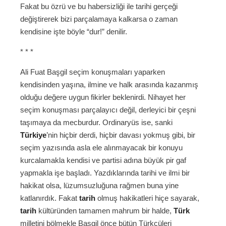
Fakat bu özrü ve bu habersizliği ile tarihi gerçeği
değiştirerek bizi parçalamaya kalkarsa o zaman
kendisine işte böyle “dur!” denilir.
* * *
Ali Fuat Başgil seçim konuşmaları yaparken
kendisinden yaşına, ilmine ve halk arasında kazanmış
olduğu değere uygun fikirler beklenirdi. Nihayet her
seçim konuşması parçalayıcı değil, derleyici bir çeşni
taşımaya da mecburdur. Ordinaryüs ise, sanki
Türkiye
’nin hiçbir derdi, hiçbir davası yokmuş gibi, bir
seçim yazısında asla ele alınmayacak bir konuyu
kurcalamakla kendisi ve partisi adına büyük pir gaf
yapmakla işe başladı. Yazdıklarında tarihi ve ilmi bir
hakikat olsa, lüzumsuzluğuna rağmen buna yine
katlanırdık. Fakat
tarih
olmuş hakikatleri hiçe sayarak,
tarih
kültüründen tamamen mahrum bir halde,
Türk
milletini bölmekle Başgil önce bütün Türkçüleri