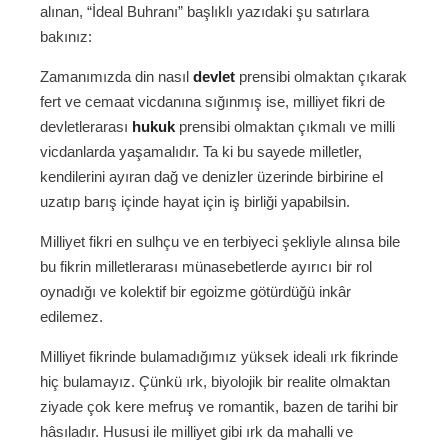
alınan, “İdeal Buhranı” başlıklı yazıdaki şu satırlara
bakınız:
Zamanımızda din nasıl
devlet
prensibi olmaktan çıkarak
fert ve cemaat vicdanına sığınmış ise, milliyet fikri de
devletlerarası
hukuk
prensibi olmaktan çıkmalı ve milli
vicdanlarda yaşamalıdır. Ta ki bu sayede milletler,
kendilerini ayıran dağ ve denizler üzerinde birbirine el
uzatıp barış içinde hayat için iş birliği yapabilsin.
Milliyet fikri en sulhçu ve en terbiyeci şekliyle alınsa bile
bu fikrin milletlerarası münasebetlerde ayırıcı bir rol
oynadığı ve kolektif bir egoizme götürdüğü inkâr
edilemez.
Milliyet fikrinde bulamadığımız yüksek ideali ırk fikrinde
hiç bulamayız. Çünkü ırk, biyolojik bir realite olmaktan
ziyade çok kere mefruş ve romantik, bazen de tarihi bir
hâsıladır. Hususi ile milliyet gibi ırk da mahalli ve