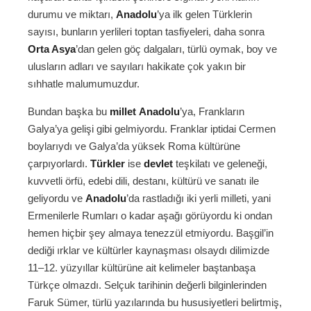
durumu ve miktarı,
Anadolu
’ya ilk gelen Türklerin
sayısı, bunların yerlileri toptan tasfiyeleri, daha sonra
Orta Asya
’dan gelen göç dalgaları, türlü oymak, boy ve
ulusların adları ve sayıları hakikate çok yakın bir
sıhhatle malumumuzdur.
Bundan başka bu
millet
Anadolu
’ya, Frankların
Galya’ya gelişi gibi gelmiyordu. Franklar iptidai Cermen
boylarıydı ve Galya’da yüksek Roma kültürüne
çarpıyorlardı.
Türkler
ise
devlet
teşkilatı ve geleneği,
kuvvetli örfü, edebi dili, destanı, kültürü ve sanatı ile
geliyordu ve
Anadolu
’da rastladığı iki yerli milleti, yani
Ermenilerle Rumları o kadar aşağı görüyordu ki ondan
hemen hiçbir şey almaya tenezzül etmiyordu. Başgil’in
dediği ırklar ve kültürler kaynaşması olsaydı dilimizde
11–12. yüzyıllar kültürüne ait kelimeler baştanbaşa
Türkçe olmazdı. Selçuk tarihinin değerli bilginlerinden
Faruk Sümer, türlü yazılarında bu hususiyetleri belirtmiş,