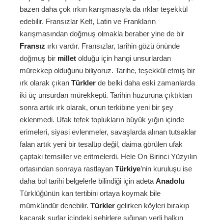
bazen daha çok ırkın karışmasıyla da ırklar teşekkül
edebilir. Fransızlar Kelt, Latin ve Frankların
karışmasından doğmuş olmakla beraber yine de bir
Fransız
ırkı vardır. Fransızlar, tarihin gözü önünde
doğmuş bir
millet
olduğu için hangi unsurlardan
mürekkep olduğunu biliyoruz. Tarihe, teşekkül etmiş bir
ırk olarak çıkan
Türkler
de belki daha eski zamanlarda
iki üç unsurdan mürekkepti. Tarihin huzuruna çıktıktan
sonra artık ırk olarak, onun terkibine yeni bir şey
eklenmedi. Ufak tefek toplukların büyük yığın içinde
erimeleri, siyasi evlenmeler, savaşlarda alınan tutsaklar
falan artık yeni bir tesalüp değil, daima görülen ufak
çaptaki temsiller ve eritmelerdi. Hele On Birinci Yüzyılın
ortasından sonraya rastlayan
Türkiye
’nin kuruluşu ise
daha bol tarihi belgelerle bilindiği için adeta
Anadolu
Türklüğünün kan tertibini ortaya koymak bile
mümkündür denebilir.
Türkler
gelirken köyleri bırakıp
kaçarak surlar içindeki şehirlere sığınan yerli halkın