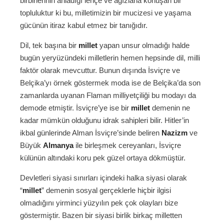
birbirlerinin anladığı lehçe ve ağızlarla konuşan bir
topluluktur ki bu, milletimizin bir mucizesi ve yaşama
gücünün itiraz kabul etmez bir tanığıdır.
Dil, tek başına bir
millet
yapan unsur olmadığı halde
bugün yeryüzündeki milletlerin hemen hepsinde dil, milli
faktör olarak mevcuttur. Bunun dışında İsviçre ve
Belçika’yı örnek göstermek moda ise de Belçika’da son
zamanlarda uyanan Flaman milliyetçiliği bu modayı da
demode etmiştir. İsviçre’ye ise bir
millet
demenin ne
kadar mümkün olduğunu idrak sahipleri bilir. Hitler’in
ikbal günlerinde Alman İsviçre’sinde beliren
Nazizm
ve
Büyük
Almanya
ile birleşmek cereyanları, İsviçre
külünün altındaki koru pek güzel ortaya dökmüştür.
Devletleri siyasi sınırları içindeki halka siyasi olarak
“
millet
” demenin sosyal gerçeklerle hiçbir ilgisi
olmadığını yirminci yüzyılın pek çok olayları bize
göstermiştir. Bazen bir siyasi birlik birkaç milletten