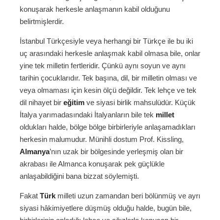
konuşarak herkesle anlaşmanın kabil olduğunu
belirtmişlerdir.
İstanbul Türkçesiyle veya herhangi bir Türkçe ile bu iki
uç arasındaki herkesle anlaşmak kabil olmasa bile, onlar
yine tek milletin fertleridir. Çünkü aynı soyun ve aynı
tarihin çocuklarıdır. Tek başına, dil, bir milletin olması ve
veya olmaması için kesin ölçü değildir. Tek lehçe ve tek
dil nihayet bir
eğitim
ve siyasi birlik mahsulüdür. Küçük
İtalya yarımadasındaki İtalyanların bile tek
millet
oldukları halde, bölge bölge birbirleriyle anlaşamadıkları
herkesin malumudur. Münihli dostum Prof. Kissling,
Almanya
’nın uzak bir bölgesinde yerleşmiş olan bir
akrabası ile Almanca konuşarak pek güçlükle
anlaşabildiğini bana bizzat söylemişti.
Fakat
Türk
milleti uzun zamandan beri bölünmüş ve ayrı
siyasi hâkimiyetlere düşmüş olduğu halde, bugün bile,