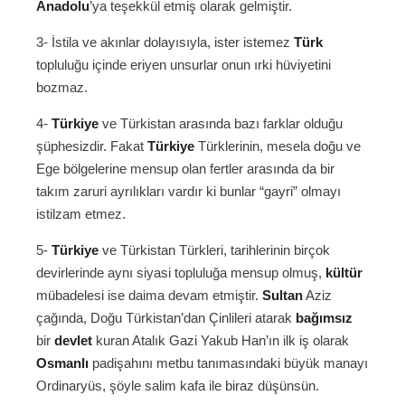
Anadolu
’ya teşekkül etmiş olarak gelmiştir.
3- İstila ve akınlar dolayısıyla, ister istemez
Türk
topluluğu içinde eriyen unsurlar onun ırki hüviyetini
bozmaz.
4-
Türkiye
ve Türkistan arasında bazı farklar olduğu
şüphesizdir. Fakat
Türkiye
Türklerinin, mesela doğu ve
Ege bölgelerine mensup olan fertler arasında da bir
takım zaruri ayrılıkları vardır ki bunlar “gayri” olmayı
istilzam etmez.
5-
Türkiye
ve Türkistan Türkleri, tarihlerinin birçok
devirlerinde aynı siyasi topluluğa mensup olmuş,
kültür
mübadelesi ise daima devam etmiştir.
Sultan
Aziz
çağında, Doğu Türkistan’dan Çinlileri atarak
bağımsız
bir
devlet
kuran Atalık Gazi Yakub Han’ın ilk iş olarak
Osmanlı
padişahını metbu tanımasındaki büyük manayı
Ordinaryüs, şöyle salim kafa ile biraz düşünsün.