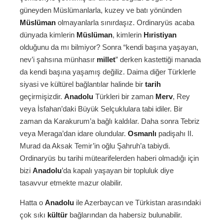
güneyden Müslümanlarla, kuzey ve batı yönünden
Müslüman
olmayanlarla sınırdaşız. Ordinaryüs acaba
dünyada kimlerin
Müslüman
, kimlerin
Hıristiyan
olduğunu da mı bilmiyor? Sonra “kendi başına yaşayan,
nev’i şahsına münhasır
millet
” derken kastettiği manada
da kendi başına yaşamış değiliz. Daima diğer Türklerle
siyasi ve kültürel bağlantılar halinde bir
tarih
geçirmişizdir.
Anadolu
Türkleri bir zaman
Merv
, Rey
veya İsfahan’daki Büyük Selçuklulara tabi idiler. Bir
zaman da Karakurum’a bağlı kaldılar. Daha sonra Tebriz
veya Meraga’dan idare olundular.
Osmanlı
padişahı II.
Murad da Aksak Temir’in oğlu Şahruh’a tabiydi.
Ordinaryüs bu tarihi mütearifelerden haberi olmadığı için
bizi
Anadolu
’da kapalı yaşayan bir topluluk diye
tasavvur etmekte mazur olabilir.
Hatta o
Anadolu
ile Azerbaycan ve Türkistan arasındaki
çok sıkı
kültür
bağlarından da habersiz bulunabilir.