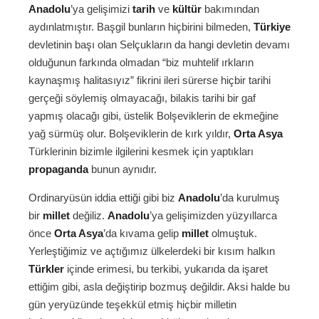
Anadolu
’ya gelişimizi
tarih
ve
kültür
bakımından
aydınlatmıştır. Başgil bunların hiçbirini bilmeden,
Türkiye
devletinin başı olan Selçukların da hangi devletin devamı
olduğunun farkında olmadan “biz muhtelif ırkların
kaynaşmış halitasıyız” fikrini ileri sürerse hiçbir tarihi
gerçeği söylemiş olmayacağı, bilakis tarihi bir gaf
yapmış olacağı gibi, üstelik Bolşeviklerin de ekmeğine
yağ sürmüş olur. Bolşeviklerin de kırk yıldır,
Orta Asya
Türklerinin bizimle ilgilerini kesmek için yaptıkları
propaganda
bunun aynıdır.
Ordinaryüsün iddia ettiği gibi biz
Anadolu
’da kurulmuş
bir
millet
değiliz.
Anadolu
’ya gelişimizden yüzyıllarca
önce
Orta Asya
’da kıvama gelip
millet
olmuştuk.
Yerleştiğimiz ve açtığımız ülkelerdeki bir kısım halkın
Türkler
içinde erimesi, bu terkibi, yukarıda da işaret
ettiğim gibi, asla değiştirip bozmuş değildir. Aksi halde bu
gün yeryüzünde teşekkül etmiş hiçbir milletin