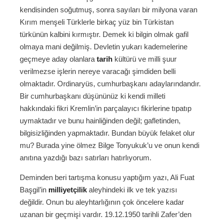
kendisinden soğutmuş, sonra sayıları bir milyona varan
Kırım menşeli Türklerle birkaç yüz bin Türkistan
türkünün kalbini kırmıştır. Demek ki bilgin olmak gafil
olmaya mani değilmiş. Devletin yukarı kademelerine
geçmeye aday olanlara
tarih
kültürü ve milli şuur
verilmezse işlerin nereye varacağı şimdiden belli
olmaktadır. Ordinaryüs, cumhurbaşkanı adaylarındandır.
Bir cumhurbaşkanı düşününüz ki kendi milleti
hakkındaki fikri Kremlin’in parçalayıcı fikirlerine tıpatıp
uymaktadır ve bunu hainliğinden değil; gafletinden,
bilgisizliğinden yapmaktadır. Bundan büyük felaket olur
mu? Burada yine ölmez Bilge Tonyukuk’u ve onun kendi
anıtına yazdığı bazı satırları hatırlıyorum.
Deminden beri tartışma konusu yaptığım yazı, Ali Fuat
Başgil’in
milliyetçilik
aleyhindeki ilk ve tek yazısı
değildir. Onun bu aleyhtarlığının çok öncelere kadar
uzanan bir geçmişi vardır. 19.12.1950 tarihli Zafer’den