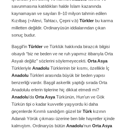
savunmasına katıldıkları halde İslam kazanında
kaynamayan ve sayıları 8–10 milyon tahmin edilen
Kızılbaş (=Alevi, Tahtacı, Çepni v.b)
Türkler
bu karma
milletten değildir. Ordinaryüsün iddialarından çıkan
sonuç budur.
Başgil’in
Türkler
ve Türklük hakkında birazcık bilgisi
olsaydı “biz ne beden ve ne ruh yapımız itibarıyla Orta
Asyalı değiliz” sözlerini söylemeyecekti.
Orta Asya
Türkleriyle
Anadolu
Türklerinin bir kısmı, özellikle İç
Anadolu
Türkleri arasında büyük bir beden yapısı
benzerliği vardır. Başgil askerlik yaptığı sırada Orta
Anadolulu erlerin tiplerine hiç dikkat etmedi mi?
Anadolu
’da
Orta Asya
Türkünün, Hun’un ve Gök
Türkün tipi o kadar kuvvetle yaşıyordu ki daha
geçenlerde Kırımlı sandığım güzel bir
Türk
kızının
Adanalı Yörük çıkması üzerine ben bile hayretler içinde
kalmıştım. Ordinaryüs bütün
Anadolu
’nun
Orta Asya