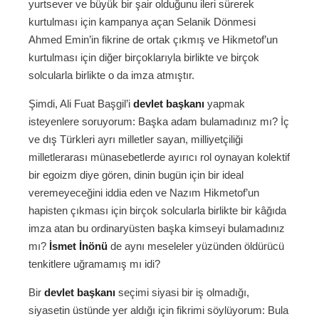
yurtsever ve büyük bir şair olduğunu ileri sürerek
kurtulması için kampanya açan Selanik Dönmesi
Ahmed Emin’in fikrine de ortak çıkmış ve Hikmetof’un
kurtulması için diğer birçoklarıyla birlikte ve birçok
solcularla birlikte o da imza atmıştır.
Şimdi, Ali Fuat Başgil’i
devlet başkanı
yapmak
isteyenlere soruyorum: Başka adam bulamadınız mı? İç
ve dış Türkleri ayrı milletler sayan, milliyetçiliği
milletlerarası münasebetlerde ayırıcı rol oynayan kolektif
bir egoizm diye gören, dinin bugün için bir ideal
veremeyeceğini iddia eden ve Nazım Hikmetof’un
hapisten çıkması için birçok solcularla birlikte bir kâğıda
imza atan bu ordinaryüsten başka kimseyi bulamadınız
mı?
İsmet İnönü
de aynı meseleler yüzünden öldürücü
tenkitlere uğramamış mı idi?
Bir
devlet başkanı
seçimi siyasi bir iş olmadığı,
siyasetin üstünde yer aldığı için fikrimi söylüyorum: Bula