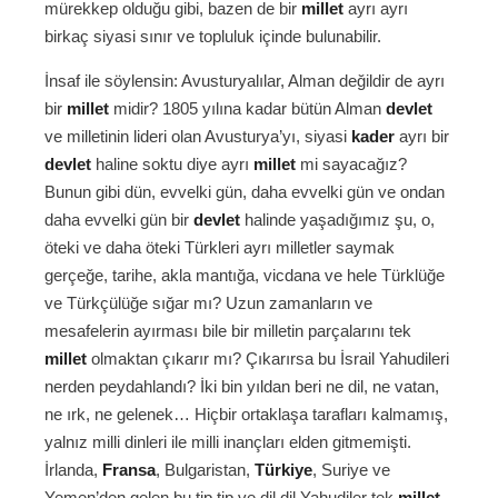
mürekkep olduğu gibi, bazen de bir
millet
ayrı ayrı
birkaç siyasi sınır ve topluluk içinde bulunabilir.
İnsaf ile söylensin: Avusturyalılar, Alman değildir de ayrı
bir
millet
midir? 1805 yılına kadar bütün Alman
devlet
ve milletinin lideri olan Avusturya’yı, siyasi
kader
ayrı bir
devlet
haline soktu diye ayrı
millet
mi sayacağız?
Bunun gibi dün, evvelki gün, daha evvelki gün ve ondan
daha evvelki gün bir
devlet
halinde yaşadığımız şu, o,
öteki ve daha öteki Türkleri ayrı milletler saymak
gerçeğe, tarihe, akla mantığa, vicdana ve hele Türklüğe
ve Türkçülüğe sığar mı? Uzun zamanların ve
mesafelerin ayırması bile bir milletin parçalarını tek
millet
olmaktan çıkarır mı? Çıkarırsa bu İsrail Yahudileri
nerden peydahlandı? İki bin yıldan beri ne dil, ne vatan,
ne ırk, ne gelenek… Hiçbir ortaklaşa tarafları kalmamış,
yalnız milli dinleri ile milli inançları elden gitmemişti.
İrlanda,
Fransa
, Bulgaristan,
Türkiye
, Suriye ve
Yemen’den gelen bu tip tip ve dil dil Yahudiler tek
millet