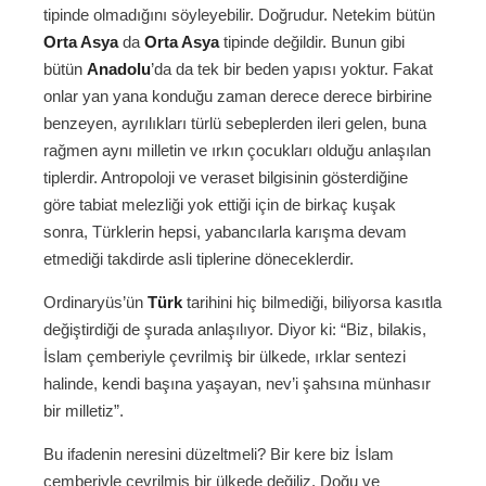
tipinde olmadığını söyleyebilir. Doğrudur. Netekim bütün
Orta Asya
da
Orta Asya
tipinde değildir. Bunun gibi
bütün
Anadolu
’da da tek bir beden yapısı yoktur. Fakat
onlar yan yana konduğu zaman derece derece birbirine
benzeyen, ayrılıkları türlü sebeplerden ileri gelen, buna
rağmen aynı milletin ve ırkın çocukları olduğu anlaşılan
tiplerdir. Antropoloji ve veraset bilgisinin gösterdiğine
göre tabiat melezliği yok ettiği için de birkaç kuşak
sonra, Türklerin hepsi, yabancılarla karışma devam
etmediği takdirde asli tiplerine döneceklerdir.
Ordinaryüs’ün
Türk
tarihini hiç bilmediği, biliyorsa kasıtla
değiştirdiği de şurada anlaşılıyor. Diyor ki: “Biz, bilakis,
İslam çemberiyle çevrilmiş bir ülkede, ırklar sentezi
halinde, kendi başına yaşayan, nev’i şahsına münhasır
bir milletiz”.
Bu ifadenin neresini düzeltmeli? Bir kere biz İslam
çemberiyle çevrilmiş bir ülkede değiliz. Doğu ve