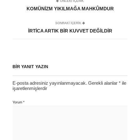
ÖNCEKI İÇERIK
KOMÜNIZM YIKILMAĞA MAHKÛMDUR
SONRAKI IÇERIK
İRTICA ARTIK BIR KUVVET DEĞILDIR
BIR YANIT YAZIN
E-posta adresiniz yayınlanmayacak.
Gerekli alanlar
*
ile
işaretlenmişlerdir
Yorum
*