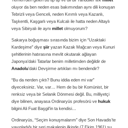
oluyor da ben neden esas bakımından aynı dili konuşan
Tebrizli veya Genceli, neden Kırımlı veya Kazanlı,
Taşkentli, Kaşgarlı veya Kulcalı ile hatta neden Altaylı
veya Sibiryalı ile aynı
millet
olmuyorum?
Sakarya boğuşması sırasında bizim için “Uzaktaki
Kardeşime” diye
şiir
yazan Kazak Mağcan veya Kunuri
şehitlerinin hatırasına mevlit okutarak ağlayan
Japonya’daki Tatarlar benim milletimden değildir de
Anadolu
’daki Devşirme artıkları mı bendendir?
“Bu da nerden çıktı? Bunu iddia eden mi var”
diyeceksiniz. Var, var… Hem de bu bir Komünist, bir
renksiz veya bir Selanik Dönmesi değil. Bu, milliyetçi
diye bilinen, anayasa Ordinaryüs profesörü ve
hukuk
bilgini Ali Fuat Başgil’in ta kendisi…
Ordinaryüs, “Seçim konuşmalarım” diye Son Havadis’te
yayınladığı bir seri makalenin ilkinde (7 Ekim 1961) şu