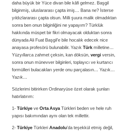
daha büyük bir Yüce divan bile kâfi gelmez. Başgil
bilginmiş, uluslararası çapta imiş… Bana ne? İsterse
yıldızlararası çapta olsun. Milli şuura malik olmadıktan
sonra ben onun bilginliğini ne yapayım? Türklük
hakkında müspet bir fikri olmayacak olduktan sonra
dünyada Ali Fuat Başgil’e bile hocalık edecek nice
anayasa profesörü bulunabilir. Yazık
Türk
milletine…
Yüzyıllarca zahmet çeksin, kan döksün,
vergi
versin,
sonra onun münevver bilginleri, toplayıcı ve kurtarıcı
formülleri bulacakları yerde onu parçalasın… Yazık…
Yazık…
Sözlerimi bitirirken Ordinaryüse özet olarak şunları
hatırlatırım:
1-
Türkiye
ve
Orta Asya
Türkleri beden ve hele ruh
yapısı bakımından aynı olan tek millettir.
2-
Türkiye
Türkleri
Anadolu
’da teşekkül etmiş değil,