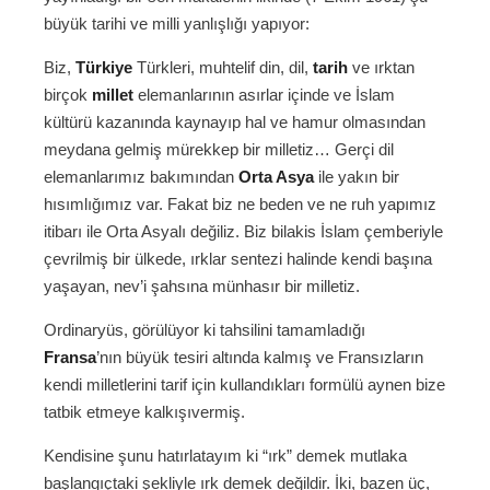
büyük tarihi ve milli yanlışlığı yapıyor:
Biz,
Türkiye
Türkleri, muhtelif din, dil,
tarih
ve ırktan
birçok
millet
elemanlarının asırlar içinde ve İslam
kültürü kazanında kaynayıp hal ve hamur olmasından
meydana gelmiş mürekkep bir milletiz… Gerçi dil
elemanlarımız bakımından
Orta Asya
ile yakın bir
hısımlığımız var. Fakat biz ne beden ve ne ruh yapımız
itibarı ile Orta Asyalı değiliz. Biz bilakis İslam çemberiyle
çevrilmiş bir ülkede, ırklar sentezi halinde kendi başına
yaşayan, nev’i şahsına münhasır bir milletiz.
Ordinaryüs, görülüyor ki tahsilini tamamladığı
Fransa
’nın büyük tesiri altında kalmış ve Fransızların
kendi milletlerini tarif için kullandıkları formülü aynen bize
tatbik etmeye kalkışıvermiş.
Kendisine şunu hatırlatayım ki “ırk” demek mutlaka
başlangıçtaki şekliyle ırk demek değildir. İki, bazen üç,