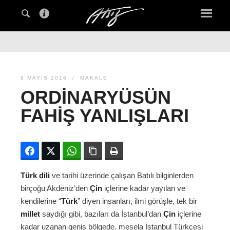
9 MAYIS 2016
MAKALE
ORDINARYÜSÜN
FAHIŞ YANLIŞLARI
Facebook
Twitter
WhatsApp
Bağlanıyı kopyala
Yazdır
Türk dili
ve tarihi üzerinde çalışan Batılı bilginlerden
birçoğu Akdeniz’den
Çin
içlerine kadar yayılan ve
kendilerine “
Türk
” diyen insanları, ilmi görüşle, tek bir
millet
saydığı gibi, bazıları da İstanbul’dan
Çin
içlerine
kadar uzanan geniş bölgede, mesela İstanbul Türkçesi