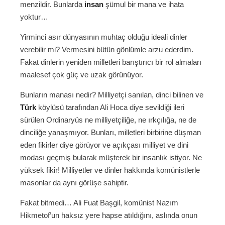
menzildir. Bunlarda
insan
şümul bir mana ve ihata
yoktur…
Yirminci asır dünyasının muhtaç olduğu ideali dinler
verebilir mi? Vermesini bütün gönlümle arzu ederdim.
Fakat dinlerin yeniden milletleri barıştırıcı bir rol almaları
maalesef çok güç ve uzak görünüyor.
Bunların manası nedir? Milliyetçi sanılan, dinci bilinen ve
Türk
köylüsü tarafından Ali Hoca diye sevildiği ileri
sürülen Ordinaryüs ne milliyetçiliğe, ne ırkçılığa, ne de
dinciliğe yanaşmıyor. Bunları, milletleri birbirine düşman
eden fikirler diye görüyor ve açıkçası milliyet ve dini
modası geçmiş bularak müşterek bir insanlık istiyor. Ne
yüksek fikir! Milliyetler ve dinler hakkında komünistlerle
masonlar da aynı görüşe sahiptir.
Fakat bitmedi… Ali Fuat Başgil, komünist Nazım
Hikmetof’un haksız yere hapse atıldığını, aslında onun