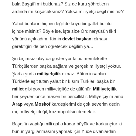
bula Başgil’i mi buldunuz? Siz de kuru şöhretlerin
ardında mı koşacaksınız? Yoksa milliyetçi değil misiniz?
Yahut bunların hiçbiri değil de koyu bir gaflet bulutu
içinde misiniz? Böyle ise, işte size Ordinaryüsün fikri
yönünü açıkladım. Kimin
devlet başkanı
olması
gerektiğini de ben öğretecek değilim ya…
Şu biçimsiz olay da gösteriyor ki bu memlekette
Türkçülerden başka sağlam ve gerçek milliyetçi yoktur.
Şartla şurtla
milliyetçilik
olmaz. Bütün insanları
Türklerle eşit tutan yahut bir kısım Türkleri başka bir
millet
gibi gören milliyetçiliğe de gülünür.
Milliyetçilik
her şeyden önce maşeri bir bencilliktir. Milliyetçiyim ama
Arap
veya
Moskof
kardeşlerimi de çok severim dedin
mi, milliyetçi değil, kozmopolitsin demektir.
Başgil’in yaptığı milli gaf o kadar büyük ve korkunçtur ki
bunun yargılanmasını yapmak için Yüce divanlardan