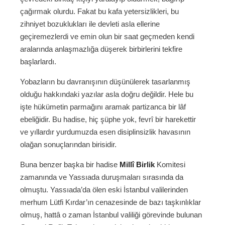
çağırmak olurdu. Fakat bu kafa yetersizlikleri, bu
zihniyet bozuklukları ile devleti asla ellerine
geçiremezlerdi ve emin olun bir saat geçmeden kendi
aralarında anlaşmazlığa düşerek birbirlerini tekfire
başlarlardı.
Yobazların bu davranışının düşünülerek tasarlanmış
olduğu hakkındaki yazılar asla doğru değildir. Hele bu
işte hükümetin parmağını aramak partizanca bir lâf
ebeliğidir. Bu hadise, hiç şüphe yok, fevrî bir harekettir
ve yıllardır yurdumuzda esen disiplinsizlik havasının
olağan sonuçlarından birisidir.
Buna benzer başka bir hadise
Millî Birlik
Komitesi
zamanında ve Yassıada duruşmaları sırasında da
olmuştu. Yassıada’da ölen eski İstanbul valilerinden
merhum Lütfi Kırdar’ın cenazesinde de bazı taşkınlıklar
olmuş, hattâ o zaman İstanbul valiliği görevinde bulunan