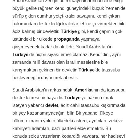
Suudi Arabistan zengin petrol kaynaklarından elde ettiği
büyük gelire rağmen kendi güneyindeki küçük Yemen’de
sürüp giden cumhuriyetçi-kralcı savaşını, kendi çıkarı
bakımından desteklediği kralcılar lehine çevirmekten bile
âciz kalmış bir devlettir.
Türkiye
gibi, kendi çapının çok
üstündeki bir ülkede
propaganda
yapmaya
girişmeyecek kadar da akıllıdır. Suudî Arabistan’ın
Türkiye
’de hiçbir siyasî emeli olamaz. Kendi dinî, aynı
zamanda millî davası olan İsrail meselesine bile
karışmaktan çekinen bir devletin
Türkiye
’de taassubu
besleyeceğini düşünmek abestir.
Suudî Arabistan’ın arkasındaki
Amerika
’nın da taassubu
desteklemesi bir hayaldir.
Türkiye
’ye hâkim olmak
isteyen yabancı
devlet
, âciz cahil taassubu kışkırtmakla
bir şey kazanamayacağını bilir. Bir yabancı ülkeye
hâkim olmanın yolu o ülkedeki askeri, aydınları, zeki ve
kabiliyetli adamları, bazı partileri elde etmektir. Bu
konuda solcu yazarların kopardığı yaygara, her hadiseyi