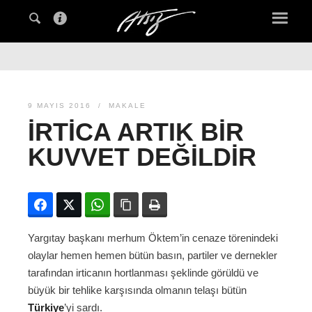
9 MAYIS 2016
MAKALE
İRTICA ARTIK BIR
KUVVET DEĞILDIR
Facebook
Twitter
WhatsApp
Bağlanıyı kopyala
Yazdır
Yargıtay başkanı merhum Öktem’in cenaze törenindeki
olaylar hemen hemen bütün basın, partiler ve dernekler
tarafından irticanın hortlanması şeklinde görüldü ve
büyük bir tehlike karşısında olmanın telaşı bütün
Türkiye
’yi sardı.