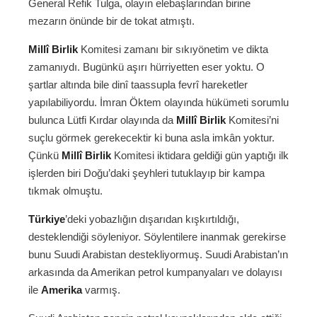
General Refik Tulga, olayın elebaşlarından birine
mezarın önünde bir de tokat atmıştı.
Millî Birlik
Komitesi zamanı bir sıkıyönetim ve dikta
zamanıydı. Bugünkü aşırı hürriyetten eser yoktu. O
şartlar altında bile dinî taassupla fevrî hareketler
yapılabiliyordu. İmran Öktem olayında hükümeti sorumlu
bulunca Lütfi Kırdar olayında da
Millî Birlik
Komitesi’ni
suçlu görmek gerekecektir ki buna asla imkân yoktur.
Çünkü
Millî Birlik
Komitesi iktidara geldiği gün yaptığı ilk
işlerden biri Doğu’daki şeyhleri tutuklayıp bir kampa
tıkmak olmuştu.
Türkiye
’deki yobazlığın dışarıdan kışkırtıldığı,
desteklendiği söyleniyor. Söylentilere inanmak gerekirse
bunu Suudi Arabistan destekliyormuş. Suudi Arabistan’ın
arkasında da Amerikan petrol kumpanyaları ve dolayısı
ile
Amerika
varmış.