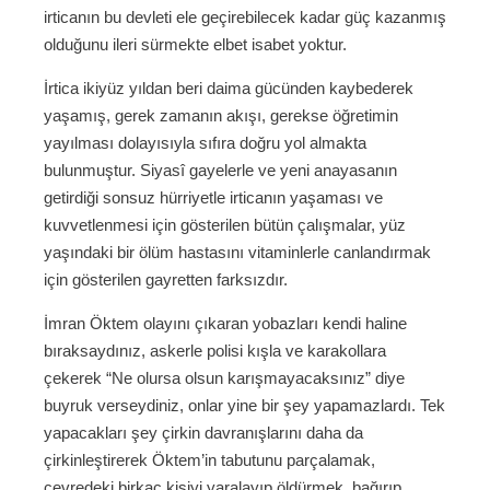
irticanın bu devleti ele geçirebilecek kadar güç kazanmış
olduğunu ileri sürmekte elbet isabet yoktur.
İrtica ikiyüz yıldan beri daima gücünden kaybederek
yaşamış, gerek zamanın akışı, gerekse öğretimin
yayılması dolayısıyla sıfıra doğru yol almakta
bulunmuştur. Siyasî gayelerle ve yeni anayasanın
getirdiği sonsuz hürriyetle irticanın yaşaması ve
kuvvetlenmesi için gösterilen bütün çalışmalar, yüz
yaşındaki bir ölüm hastasını vitaminlerle canlandırmak
için gösterilen gayretten farksızdır.
İmran Öktem olayını çıkaran yobazları kendi haline
bıraksaydınız, askerle polisi kışla ve karakollara
çekerek “Ne olursa olsun karışmayacaksınız” diye
buyruk verseydiniz, onlar yine bir şey yapamazlardı. Tek
yapacakları şey çirkin davranışlarını daha da
çirkinleştirerek Öktem’in tabutunu parçalamak,
çevredeki birkaç kişiyi yaralayıp öldürmek, bağırıp