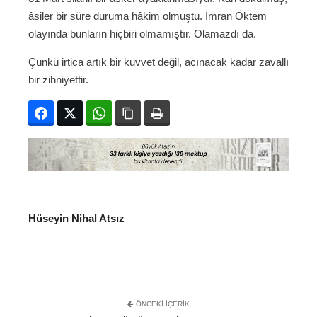
âsiler bir süre duruma hâkim olmuştu. İmran Öktem
olayında bunların hiçbiri olmamıştır. Olamazdı da.
Çünkü irtica artık bir kuvvet değil, acınacak kadar zavallı
bir zihniyettir.
Facebook
Twitter
WhatsApp
Bağlanıyı kopyala
Yazdır
Hüseyin Nihal Atsız
ÖNCEKI İÇERIK