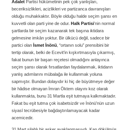
Adalet
Partisi hükümetinin pek çok yanlışları,
beceriksizlikleri, acizlikleri ve partizanca davranışları
olduğu muhakkaktır. Böyle olduğu halde seçim şansı en
kuvvetli olan parti yine de odur.
Halk Partisi
’nin normal
şartlarda bir seçim kazanarak tek başına iktidara
gelmesine imkân yoktur. Bir ülkücü değil, sadece bir
partici olan
İsmet İnönü
, “ortanın solu” prensibini bir
tertip olarak, belki de Ecevit’in kışkırtmasıyla çıkarmış,
fakat bunun bir başarı reçetesi olmadığını anlayınca
seçim şansı olarak fırsatlardan faydalanmak, iktidarın
yanlış adımlarını mübalağa ile kullanmak yoluna
sapmıştır. Bundan dolayıdır ki hiç de büyütmeye değer
bir hâdise olmayan İmran Öktem olayını koz olarak
kullanmakta, bunu 31 Martla eşit tutmaya kalkmaktadır.
Fakat bu eşit tutma çok isabetsizdir ve İnönü’nün uzun
siyasî tecrübesiyle bağdaştırılamayacak kadar
acemicedir.
31 Mart silahlı bir asker ayaklanmasıydı. Kan dökülmüş,