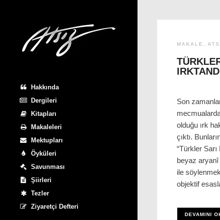
MAKALE
,
ATS
TÜRKLER
IRKTAND
Hakkında
Dergileri
Son zamanlar
mecmualarda,
Kitapları
olduğu ırk ha
Makaleleri
çıktı. Bunları
Mektupları
“Türkler Sarı
Öyküleri
beyaz aryanî ı
Savunması
ile söylenmek
Şiirleri
objektif esasl
Tezler
Ziyaretçi Defteri
DEVAMINI O