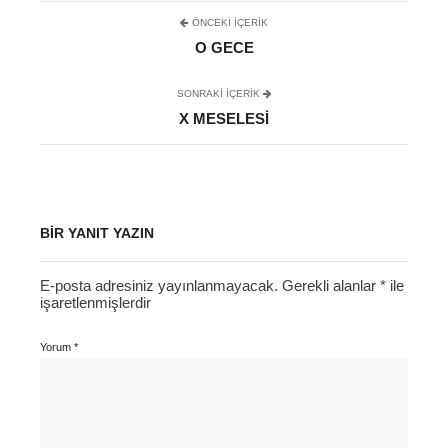
ÖNCEKI İÇERIK
O GECE
SONRAKI IÇERIK
X MESELESI
BIR YANIT YAZIN
E-posta adresiniz yayınlanmayacak.
Gerekli alanlar
*
ile
işaretlenmişlerdir
Yorum
*