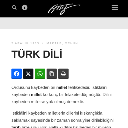
5 ARALIK 1933
MAKALE
,
ORHUN
TÜRK DILI
Facebook
Twitter
WhatsApp
Bağlanıyı kopyala
Yazdır
Ordusunu kaybeden bir
millet
tehlikededir. İstiklalini
kaybeden
millet
korkunç bir felakete düşmüştür. Dilini
kaybeden milletse yok olmuş demektir.
İstiklâlini kaybeden milletlerin dillerini kıskançlıkla
saklamak sayesinde bir zaman sonra yine dirilebildiğini
tarih
bize söylüyor. Halbuki dilini kaybeden bir milletin