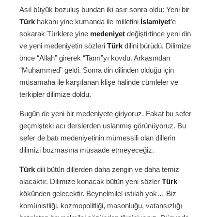
Asıl büyük bozuluş bundan iki asır sonra oldu: Yeni bir
Türk
hakanı yine kumanda ile milletini
İslamiyet
’e
sokarak Türklere yine
medeniyet
değiştirtince yeni din
ve yeni medeniyetin sözleri
Türk
dilini bürüdü. Dilimize
önce “Allah” girerek “Tanrı”yı kovdu. Arkasından
“Muhammed” geldi. Sonra din dilinden olduğu için
müsamaha ile karşılanan klişe halinde cümleler ve
terkipler dilimize doldu.
Bugün de yeni bir medeniyete giriyoruz. Fakat bu sefer
geçmişteki acı derslerden uslanmış görünüyoruz. Bu
sefer de batı medeniyetinin mümessili olan dillerin
dilimizi bozmasına müsaade etmeyeceğiz.
Türk
dili bütün dillerden daha zengin ve daha temiz
olacaktır. Dilimize konacak bütün yeni sözler
Türk
kökünden gelecektir. Beynelmilel ıstılah yok… Biz
komünistliği, kozmopolitliği, masonluğu, vatansızlığı