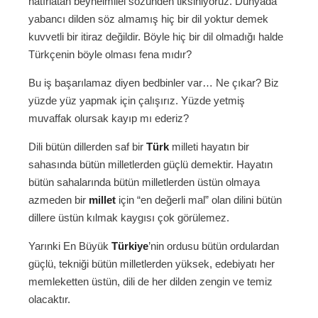
hatırlatan beynelmilel sözünden tiksiniyoruz. Dünyada
yabancı dilden söz almamış hiç bir dil yoktur demek
kuvvetli bir itiraz değildir. Böyle hiç bir dil olmadığı halde
Türkçenin böyle olması fena mıdır?
Bu iş başarılamaz diyen bedbinler var… Ne çıkar? Biz
yüzde yüz yapmak için çalışırız. Yüzde yetmiş
muvaffak olursak kayıp mı ederiz?
Dili bütün dillerden saf bir
Türk
milleti hayatın bir
sahasında bütün milletlerden güçlü demektir. Hayatın
bütün sahalarında bütün milletlerden üstün olmaya
azmeden bir
millet
için “en değerli mal” olan dilini bütün
dillere üstün kılmak kaygısı çok görülemez.
Yarınki En Büyük
Türkiye
’nin ordusu bütün ordulardan
güçlü, tekniği bütün milletlerden yüksek, edebiyatı her
memleketten üstün, dili de her dilden zengin ve temiz
olacaktır.