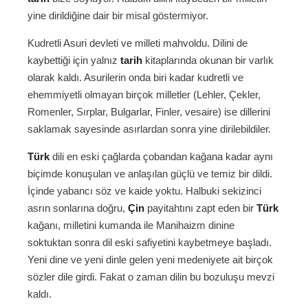
yine dirildiğine dair bir misal göstermiyor.
Kudretli Asuri devleti ve milleti mahvoldu. Dilini de
kaybettiği için yalnız
tarih
kitaplarında okunan bir varlık
olarak kaldı. Asurilerin onda biri kadar kudretli ve
ehemmiyetli olmayan birçok milletler (Lehler, Çekler,
Romenler, Sırplar, Bulgarlar, Finler, vesaire) ise dillerini
saklamak sayesinde asırlardan sonra yine dirilebildiler.
Türk
dili en eski çağlarda çobandan kağana kadar aynı
biçimde konuşulan ve anlaşılan güçlü ve temiz bir dildi.
İçinde yabancı söz ve kaide yoktu. Halbuki sekizinci
asrın sonlarına doğru,
Çin
payitahtını zapt eden bir
Türk
kağanı, milletini kumanda ile Manihaizm dinine
soktuktan sonra dil eski safiyetini kaybetmeye başladı.
Yeni dine ve yeni dinle gelen yeni medeniyete ait birçok
sözler dile girdi. Fakat o zaman dilin bu bozuluşu mevzi
kaldı.