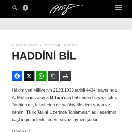
5 OCAK 1934
MAKALE
,
ORHUN
HADDINI BIL
Facebook
Twitter
WhatsApp
Bağlanıyı kopyala
Yazdır
Hâkimiyeti Milliye’nin 21.XI.1933 tarihli 4434. sayısında
A. Muhip imzasıyla
Orhun
’dan bahseden bir yazı çıktı.
Tarihten de, felsefeden de salâhiyetle dem vuran ve
benim “
Türk Tarihi
Üzerinde Toplamalar” adlı eserimin
başlangıcını tenkit eden bu yazı aynen şudur:
Orhon (1)