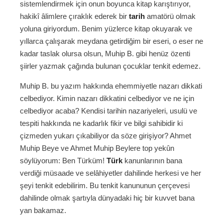
sistemlendirmek için onun boyunca kitap karıştırıyor,
hakikî âlimlere çıraklık ederek bir
tarih
amatörü olmak
yoluna giriyordum. Benim yüzlerce kitap okuyarak ve
yıllarca çalışarak meydana getirdiğim bir eseri, o eser ne
kadar taslak olursa olsun, Muhip B. gibi henüz özenti
şiirler yazmak çağında bulunan çocuklar tenkit edemez.
Muhip B. bu yazım hakkında ehemmiyetle nazarı dikkati
celbediyor. Kimin nazarı dikkatini celbediyor ve ne için
celbediyor acaba? Kendisi tarihin nazariyeleri, usulü ve
tespiti hakkında ne kadarlık fikir ve bilgi sahibidir ki
çizmeden yukarı çıkabiliyor da söze girişiyor? Ahmet
Muhip Beye ve Ahmet Muhip Beylere top yekûn
söylüyorum: Ben Türküm!
Türk
kanunlarının bana
verdiği müsaade ve selâhiyetler dahilinde herkesi ve her
şeyi tenkit edebilirim. Bu tenkit kanununun çerçevesi
dahilinde olmak şartıyla dünyadaki hiç bir kuvvet bana
yan bakamaz.