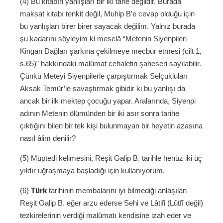
(4) Bu kitabın yanlışları bir iki tane değildir. Burada
maksat kitabı tenkit değil, Muhip B’e cevap olduğu için
bu yanlışları birer birer sayacak değilim. Yalnız burada
şu kadarını söyleyim ki meselâ “Metenin Siyenpileri
Kingan Dağları şarkına çekilmeye mecbur etmesi (cilt 1,
s.65)” hakkındaki malûmat cehaletin şaheseri sayılabilir.
Çünkü Meteyi Siyenpilerle çarpıştırmak Selçukluları
Aksak Temür’le savaştırmak gibidir ki bu yanlışı da
ancak bir ilk mektep çocuğu yapar. Aralarında, Siyenpi
adının Metenin ölümünden bir iki asır sonra tarihe
çıktığını bilen bir tek kişi bulunmayan bir heyetin azasına
nasıl âlim denilir?
(5) Müptedi kelimesini, Reşit Galip B. tarihle henüz iki üç
yıldır uğraşmaya başladığı için kullanıyorum.
(6)
Türk
tarihinin membalarını iyi bilmediği anlaşılan
Reşit Galip B. eğer arzu ederse Sehi ve Lâtifi (Lûtfî değil)
tezkirelerinin verdiği malûmatı kendisine izah eder ve