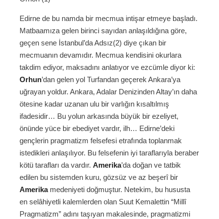
Edirne de bu namda bir mecmua intişar etmeye başladı.
Matbaamıza gelen birinci sayıdan anlaşıldığına göre,
geçen sene İstanbul’da Adsız(2) diye çıkan bir
mecmuanın devamıdır. Mecmua kendisini okurlara
takdim ediyor, maksadını anlatıyor ve ezcümle diyor ki:
Orhun
’dan gelen yol Turfandan geçerek Ankara’ya
uğrayan yoldur. Ankara, Adalar Denizinden Altay’ın daha
ötesine kadar uzanan ulu bir varlığın kısaltılmış
ifadesidir… Bu yolun arkasında büyük bir ezeliyet,
önünde yüce bir ebediyet vardır, ilh… Edirne’deki
gençlerin pragmatizm felsefesi etrafında toplanmak
istedikleri anlaşılıyor. Bu felsefenin iyi taraflarıyla beraber
kötü tarafları da vardır.
Amerika
’da doğan ve tatbik
edilen bu sistemden kuru, gözsüz ve az beşerî bir
Amerika
medeniyeti doğmuştur. Netekim, bu hususta
en selâhiyetli kalemlerden olan Suut Kemalettin “Millî
Pragmatizm” adını taşıyan makalesinde, pragmatizmi