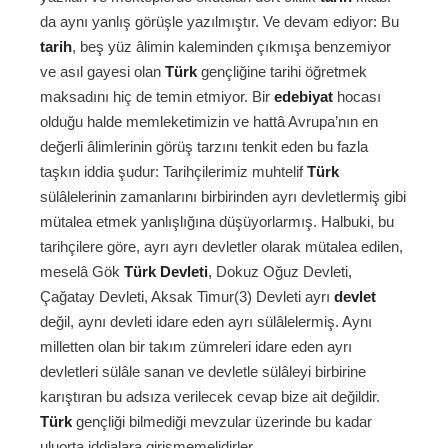
da aynı yanlış görüşle yazılmıştır. Ve devam ediyor: Bu
tarih
, beş yüz âlimin kaleminden çıkmışa benzemiyor
ve asıl gayesi olan
Türk
gençliğine tarihi öğretmek
maksadını hiç de temin etmiyor. Bir
edebiyat
hocası
olduğu halde memleketimizin ve hattâ Avrupa’nın en
değerli âlimlerinin görüş tarzını tenkit eden bu fazla
taşkın iddia şudur: Tarihçilerimiz muhtelif
Türk
sülâlelerinin zamanlarını birbirinden ayrı devletlermiş gibi
mütalea etmek yanlışlığına düşüyorlarmış. Halbuki, bu
tarihçilere göre, ayrı ayrı devletler olarak mütalea edilen,
meselâ Gök
Türk Devleti
, Dokuz Oğuz Devleti,
Çağatay Devleti, Aksak Timur(3) Devleti ayrı
devlet
değil, aynı devleti idare eden ayrı sülâlelermiş. Aynı
milletten olan bir takım zümreleri idare eden ayrı
devletleri sülâle sanan ve devletle sülâleyi birbirine
karıştıran bu adsıza verilecek cevap bize ait değildir.
Türk
gençliği bilmediği mevzular üzerinde bu kadar
uluorta iddialara girişmemelidirler.