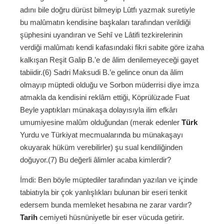
adını bile doğru dürüst bilmeyip Lûtfı yazmak suretiyle
bu malûmatın kendisine başkaları tarafından verildiği
şüphesini uyandıran ve Sehî ve Lâtifi tezkirelerinin
verdiği malûmatı kendi kafasındaki fikri sabite göre izaha
kalkışan Reşit Galip B.’e de âlim denilemeyeceği gayet
tabiidir.(6) Sadri Maksudi B.’e gelince onun da âlim
olmayıp müptedi olduğu ve Sorbon müderrisi diye imza
atmakla da kendisini reklâm ettiği, Köprülüzade Fuat
Beyle yaptıkları münakaşa dolayısıyla ilim efkârı
umumiyesine malûm olduğundan (merak edenler
Türk
Yurdu ve Türkiyat mecmualarında bu münakaşayı
okuyarak hüküm verebilirler) şu sual kendiliğinden
doğuyor.(7) Bu değerli âlimler acaba kimlerdir?
İmdi: Ben böyle müptediler tarafından yazılan ve içinde
tabiatıyla bir çok yanlışlıkları bulunan bir eseri tenkit
edersem bunda memleket hesabına ne zarar vardır?
Tarih
cemiyeti hüsnüniyetle bir eser vücuda getirir.