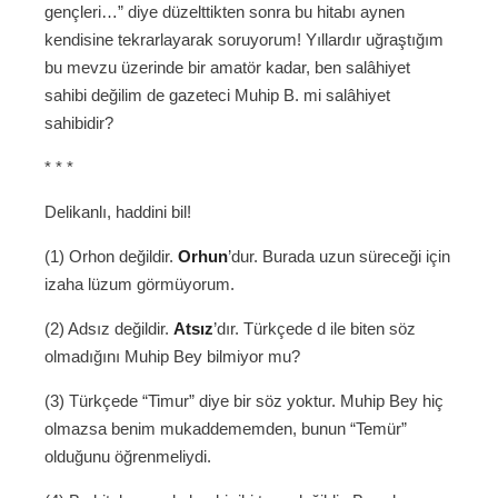
gençleri…” diye düzelttikten sonra bu hitabı aynen
kendisine tekrarlayarak soruyorum! Yıllardır uğraştığım
bu mevzu üzerinde bir amatör kadar, ben salâhiyet
sahibi değilim de gazeteci Muhip B. mi salâhiyet
sahibidir?
* * *
Delikanlı, haddini bil!
(1) Orhon değildir.
Orhun
’dur. Burada uzun süreceği için
izaha lüzum görmüyorum.
(2) Adsız değildir.
Atsız
’dır. Türkçede d ile biten söz
olmadığını Muhip Bey bilmiyor mu?
(3) Türkçede “Timur” diye bir söz yoktur. Muhip Bey hiç
olmazsa benim mukaddememden, bunun “Temür”
olduğunu öğrenmeliydi.