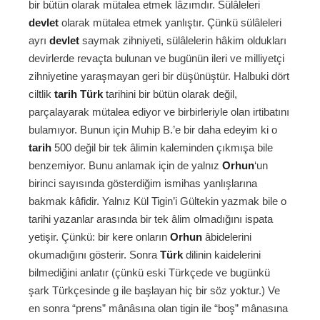
bir bütün olarak mütalea etmek lâzımdır. Sülâleleri
devlet
olarak mütalea etmek yanlıştır. Çünkü sülâleleri
ayrı
devlet
saymak zihniyeti, sülâlelerin hâkim oldukları
devirlerde revaçta bulunan ve bugünün ileri ve milliyetçi
zihniyetine yaraşmayan geri bir düşünüştür. Halbuki dört
ciltlik
tarih
Türk
tarihini bir bütün olarak değil,
parçalayarak mütalea ediyor ve birbirleriyle olan irtibatını
bulamıyor. Bunun için Muhip B.’e bir daha edeyim ki o
tarih
500 değil bir tek âlimin kaleminden çıkmışa bile
benzemiyor. Bunu anlamak için de yalnız
Orhun
‘un
birinci sayısında gösterdiğim ismihas yanlışlarına
bakmak kâfidir. Yalnız Kül Tigin’i Gültekin yazmak bile o
tarihi yazanlar arasında bir tek âlim olmadığını ispata
yetişir. Çünkü: bir kere onların
Orhun
âbidelerini
okumadığını gösterir. Sonra
Türk
dilinin kaidelerini
bilmediğini anlatır (çünkü eski Türkçede ve bugünkü
şark Türkçesinde g ile başlayan hiç bir söz yoktur.) Ve
en sonra “prens” mânâsına olan tigin ile “boş” mânasına