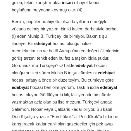
gelen, tekini karıştırmakla
insan
nihayet kendi
boşluğunu meydana koymuş olur. (4)
Benim, popüler mahiyette olsa da yılların emeğiyle
vücuda gelmiş bir yazımı bir iki kalem darbesiyle berbat
(!) eden Muhip B. Türkçeyi de bilmiyor. Bakınız şu
ifadeye: Bir
edebiyat
hocası olduğu halde
memleketimizin ve hattâ Avrupa’nın en değerli âlimlerinin
görüş tarzını tenkit eden bu fazla taşkın iddia şudur.
Gördünüz mü Türkçeyi? O halde
edebiyat
hocası
olduğumu ileri süren Muhip B.in şu cümlesini
edebiyat
hocası sıfatıyla önce bir düzelteyim. Bu cümleye göre
edebiyat
hocası ben olmuyorum. Taşkın iddia
edebiyat
hocası oluyor. Görülüyor ki fiili, fâili yerinde bir cümle
yazmaktan aciz olan bu lise mezunu Türkçeyi ancak
Salamon, Nobar veya Çaldaris kadar biliyor. Bu kabil
Don Kişotça yazılar “Fon Lökok”la “Pol dökok”u birbirine
karıştıracak kadar cahil olan gazeteciler için pek ayıp