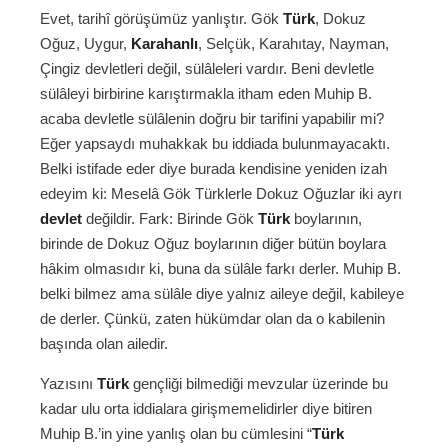
Evet, tarihî görüşümüz yanlıştır. Gök
Türk
, Dokuz
Oğuz, Uygur,
Karahanlı
, Selçük, Karahıtay, Nayman,
Çingiz devletleri değil, sülâleleri vardır. Beni devletle
sülâleyi birbirine karıştırmakla itham eden Muhip B.
acaba devletle sülâlenin doğru bir tarifini yapabilir mi?
Eğer yapsaydı muhakkak bu iddiada bulunmayacaktı.
Belki istifade eder diye burada kendisine yeniden izah
edeyim ki: Meselâ Gök Türklerle Dokuz Oğuzlar iki ayrı
devlet
değildir. Fark: Birinde Gök
Türk
boylarının,
birinde de Dokuz Oğuz boylarının diğer bütün boylara
hâkim olmasıdır ki, buna da sülâle farkı derler. Muhip B.
belki bilmez ama sülâle diye yalnız aileye değil, kabileye
de derler. Çünkü, zaten hükümdar olan da o kabilenin
başında olan ailedir.
Yazısını
Türk
gençliği bilmediği mevzular üzerinde bu
kadar ulu orta iddialara girişmemelidirler diye bitiren
Muhip B.’in yine yanlış olan bu cümlesini “
Türk