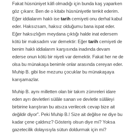
Fakat hüsnüniyet kâfi olmadığı için bunda kaş yaparken
göz çıkarır. Ben de o kitabı hüsnüniyetle tenkit ederim.
Eğer iddialarım haklı ise
tarih
cemiyeti onu derhal kabul
eder. Haksızsam, haksız olduğumu bana ispat eder.
Eğer haksızlığım meydana çıktığı halde inat edersem
kötü bir maksadım var demektir: Eğer
tarih
cemiyeti de
benim haklı iddialarım karşısında inadında devam
ederse onun kötü bir niyeti var demektir. Fakat her ne de
olsa bu münakaşa benimle onlar arasında cereyan eder.
Muhip B. gibi lise mezunu çocuklar bu münakaşaya
karışamazlar.
Muhip B. aynı milletten olan bir takım zümreleri idare
eden ayrı devletleri sülâle sanan ve devletle sülâleyi
birbirine karıştıran bu atsıza verilecek cevap bize ait
değildir diyor”. Peki Muhip B.! Size ait değilse ne diye bu
kadar çene çaldınız? Gösteriş olsun diye mi? Yoksa
gazetecilik dolayısıyla sütun doldurmak için mi?