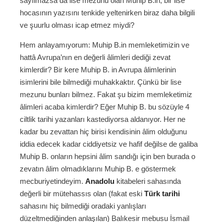
sayılmazsa da lise mezunu olan Muhip B.in, bir lise
hocasının yazısını tenkide yeltenirken biraz daha bilgili
ve şuurlu olması icap etmez miydi?
Hem anlayamıyorum: Muhip B.in memleketimizin ve
hattâ Avrupa’nın en değerli âlimleri dediği zevat
kimlerdir? Bir kere Muhip B. in Avrupa âlimlerinin
isimlerini bile bilmediği muhakkaktır. Çünkü bir lise
mezunu bunları bilmez. Fakat şu bizim memleketimiz
âlimleri acaba kimlerdir? Eğer Muhip B. bu sözüyle 4
ciltlik tarihi yazanları kastediyorsa aldanıyor. Her ne
kadar bu zevattan hiç birisi kendisinin âlim olduğunu
iddia edecek kadar ciddiyetsiz ve hafif değilse de galiba
Muhip B. onların hepsini âlim sandığı için ben burada o
zevatın âlim olmadıklarını Muhip B. e göstermek
mecburiyetindeyim.
Anadolu
kitabeleri sahasında
değerli bir mütehassıs olan (fakat eski
Türk tarihi
sahasını hiç bilmediği oradaki yanlışları
düzeltmediğinden anlaşılan) Balıkesir mebusu İsmail