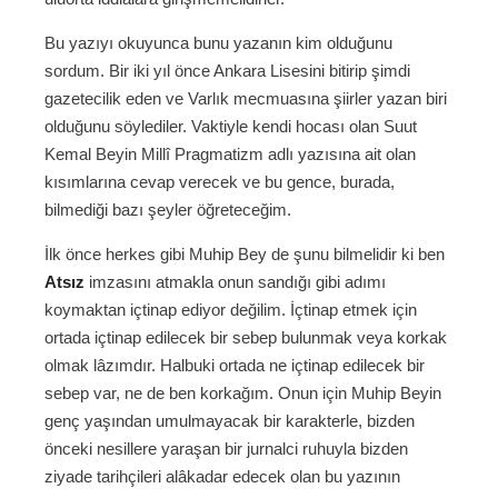
Bu yazıyı okuyunca bunu yazanın kim olduğunu
sordum. Bir iki yıl önce Ankara Lisesini bitirip şimdi
gazetecilik eden ve Varlık mecmuasına şiirler yazan biri
olduğunu söylediler. Vaktiyle kendi hocası olan Suut
Kemal Beyin Millî Pragmatizm adlı yazısına ait olan
kısımlarına cevap verecek ve bu gence, burada,
bilmediği bazı şeyler öğreteceğim.
İlk önce herkes gibi Muhip Bey de şunu bilmelidir ki ben
Atsız
imzasını atmakla onun sandığı gibi adımı
koymaktan içtinap ediyor değilim. İçtinap etmek için
ortada içtinap edilecek bir sebep bulunmak veya korkak
olmak lâzımdır. Halbuki ortada ne içtinap edilecek bir
sebep var, ne de ben korkağım. Onun için Muhip Beyin
genç yaşından umulmayacak bir karakterle, bizden
önceki nesillere yaraşan bir jurnalci ruhuyla bizden
ziyade tarihçileri alâkadar edecek olan bu yazının