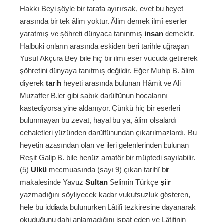
Hakkı Beyi şöyle bir tarafa ayırırsak, evet bu heyet
arasında bir tek âlim yoktur. Âlim demek ilmî eserler
yaratmış ve şöhreti dünyaca tanınmış
insan
demektir.
Halbuki onların arasında eskiden beri tarihle uğraşan
Yusuf Akçura Bey bile hiç bir ilmî eser vücuda getirerek
şöhretini dünyaya tanıtmış değildir. Eğer Muhip B. âlim
diyerek
tarih
heyeti arasında bulunan Hâmit ve Ali
Muzaffer B.ler gibi sabık darülfünun hocalarını
kastediyorsa yine aldanıyor. Çünkü hiç bir eserleri
bulunmayan bu zevat, hayal bu ya, âlim olsalardı
cehaletleri yüzünden darülfünundan çıkarılmazlardı. Bu
heyetin azasından olan ve ileri gelenlerinden bulunan
Reşit Galip B. bile henüz amatör bir müptedi sayılabilir.
(5)
Ülkü
mecmuasında (sayı 9) çıkan tarihî bir
makalesinde Yavuz
Sultan
Selimin Türkçe
şiir
yazmadığını söyliyecek kadar vukufsuzluk gösteren,
hele bu iddiada bulunurken Lâtifi tezkiresine dayanarak
okuduğunu dahi anlamadığını ispat eden ve Lâtifinin