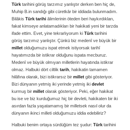
Türk
tarihini görüş tarzımız yanlıştır derken ben hiç de,
Muhip B.in sandığı gibi cüretkâr bir iddiada bulunmadım.
Bilâkis
Türk tarihi
âlimlerinin öteden beri haykırdıkları,
fakat kimseye anlatamadıkları bir hakikati yeni bir tarzda
ifade ettim. Evet, yine tekrarlıyorum ki
Türk
tarihini
görüş tarzımız yanlıştır. Çünkü biz medenî ve büyük bir
millet
olduğumuzu ispat etmek istiyorsak tarihî
hayatımızda bir istikrar olduğunu ispata mecburuz.
Medenî ve büyük olmıyan milletlerin hayatında istikrar
olmaz. Halbuki dört ciltlik
tarih
, hakikatin tamamen
hilâfına olarak, bizi istikrarsız bir
millet
gibi gösteriyor.
Bizi dünyanın yetmiş iki yerinde yetmiş iki
devlet
kurmuş bir
millet
olarak gösteriyor. Peki, eğer hakikat
bu ise ve biz kurduğumuz hiç bir devleti, hakikaten bir iki
asırdan fazla yaşatamamış bir milletsek nasıl olur da
dünyanın ikinci milleti olduğumuzu iddia edebiliriz?
Halbuki benim ortaya sürdüğüm tez şudur:
Türk
tarihini