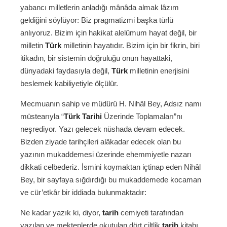
yabancı milletlerin anladığı mânâda almak lâzım
geldiğini söylüyor: Biz pragmatizmi başka türlü
anlıyoruz. Bizim için hakikat alelûmum hayat değil, bir
milletin
Türk
milletinin hayatıdır. Bizim için bir fikrin, biri
itikadın, bir sistemin doğruluğu onun hayattaki,
dünyadaki faydasıyla değil,
Türk
milletinin enerjisini
beslemek kabiliyetiyle ölçülür.
Mecmuanın sahip ve müdürü H. Nihâl Bey, Adsız namı
müstearıyla “
Türk Tarihi
Üzerinde Toplamaları”nı
neşrediyor. Yazı gelecek nüshada devam edecek.
Bizden ziyade tarihçileri alâkadar edecek olan bu
yazının mukaddemesi üzerinde ehemmiyetle nazarı
dikkati celbederiz. İsmini koymaktan içtinap eden Nihâl
Bey, bir sayfaya sığdırdığı bu mukaddemede kocaman
ve cür’etkâr bir iddiada bulunmaktadır:
Ne kadar yazık ki, diyor,
tarih
cemiyeti tarafından
yazılan ve mekteplerde okutulan dört ciltlik
tarih
kitabı