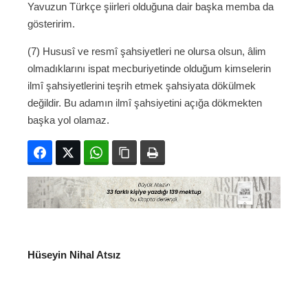
Yavuzun Türkçe şiirleri olduğuna dair başka memba da
gösteririm.
(7) Hususî ve resmî şahsiyetleri ne olursa olsun, âlim
olmadıklarını ispat mecburiyetinde olduğum kimselerin
ilmî şahsiyetlerini teşrih etmek şahsiyata dökülmek
değildir. Bu adamın ilmî şahsiyetini açığa dökmekten
başka yol olamaz.
Facebook
Twitter
WhatsApp
Bağlanıyı kopyala
Yazdır
Hüseyin Nihal Atsız