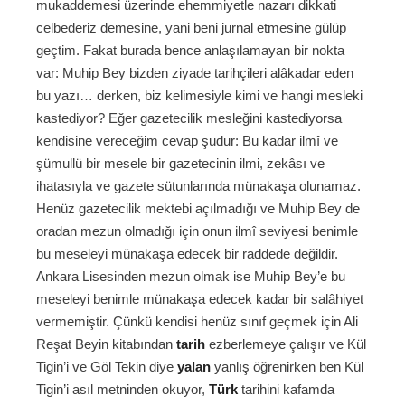
mukaddemesi üzerinde ehemmiyetle nazarı dikkati
celbederiz demesine, yani beni jurnal etmesine gülüp
geçtim. Fakat burada bence anlaşılamayan bir nokta
var: Muhip Bey bizden ziyade tarihçileri alâkadar eden
bu yazı… derken, biz kelimesiyle kimi ve hangi mesleki
kastediyor? Eğer gazetecilik mesleğini kastediyorsa
kendisine vereceğim cevap şudur: Bu kadar ilmî ve
şümullü bir mesele bir gazetecinin ilmi, zekâsı ve
ihatasıyla ve gazete sütunlarında münakaşa olunamaz.
Henüz gazetecilik mektebi açılmadığı ve Muhip Bey de
oradan mezun olmadığı için onun ilmî seviyesi benimle
bu meseleyi münakaşa edecek bir raddede değildir.
Ankara Lisesinden mezun olmak ise Muhip Bey’e bu
meseleyi benimle münakaşa edecek kadar bir salâhiyet
vermemiştir. Çünkü kendisi henüz sınıf geçmek için Ali
Reşat Beyin kitabından
tarih
ezberlemeye çalışır ve Kül
Tigin’i ve Göl Tekin diye
yalan
yanlış öğrenirken ben Kül
Tigin’i asıl metninden okuyor,
Türk
tarihini kafamda