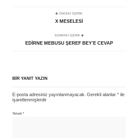
ÖNCEKI İÇERIK
X MESELESI
SONRAKI IÇERIK
EDIRNE MEBUSU ŞEREF BEY’E CEVAP
BIR YANIT YAZIN
E-posta adresiniz yayınlanmayacak.
Gerekli alanlar
*
ile
işaretlenmişlerdir
Yorum
*