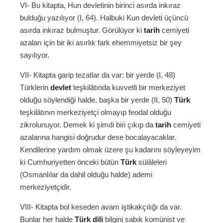
VI- Bu kitapta, Hun devletinin birinci asırda inkıraz
bulduğu yazılıyor (I, 64). Halbuki Kun devleti üçüncü
asırda inkıraz bulmuştur. Görülüyor ki
tarih
cemiyeti
azaları için bir iki asırlık fark ehemmiyetsiz bir şey
sayılıyor.
VII- Kitapta garip tezatlar da var: bir yerde (I, 48)
Türklerin
devlet
teşkilâtında kuvvetli bir merkeziyet
olduğu söylendiği halde, başka bir yerde (II, 50)
Türk
teşkilâtının merkeziyetçi olmayıp feodal olduğu
zikrolunuyor. Demek ki şimdi biri çıkıp da
tarih
cemiyeti
azalarına hangisi doğrudur dese bocalayacaklar.
Kendilerine yardım olmak üzere şu kadarını söyleyeyim
ki Cumhuriyetten önceki bütün
Türk
sülâleleri
(Osmanlılar da dahil olduğu halde) ademi
merkeziyetçidir.
VIII- Kitapta bol keseden avam iştikakçılığı da var.
Bunlar her halde
Türk dili
bilgini sabık komünist ve