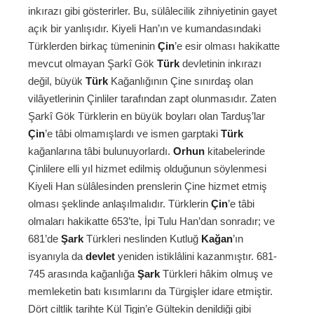
inkırazı gibi gösterirler. Bu, sülâlecilik zihniyetinin gayet
açık bir yanlışıdır. Kiyeli Han’ın ve kumandasındaki
Türklerden birkaç tümeninin
Çin
’e esir olması hakikatte
mevcut olmayan Şarkî Gök
Türk
devletinin inkırazı
değil, büyük
Türk
Kağanlığının Çine sınırdaş olan
vilâyetlerinin Çinliler tarafından zapt olunmasıdır. Zaten
Şarkî Gök Türklerin en büyük boyları olan Tarduş’lar
Çin
’e tâbi olmamışlardı ve ismen garptaki
Türk
kağanlarına tâbi bulunuyorlardı.
Orhun
kitabelerinde
Çinlilere elli yıl hizmet edilmiş olduğunun söylenmesi
Kiyeli Han sülâlesinden prenslerin Çine hizmet etmiş
olması şeklinde anlaşılmalıdır. Türklerin
Çin
’e tâbi
olmaları hakikatte 653’te, İpi Tulu Han’dan sonradır; ve
681’de
Şark
Türkleri neslinden Kutluğ
Kağan
’ın
isyanıyla da
devlet
yeniden istiklâlini kazanmıştır. 681-
745 arasında kağanlığa
Şark
Türkleri hâkim olmuş ve
memleketin batı kısımlarını da Türgişler idare etmiştir.
Dört ciltlik tarihte Kül Tigin’e Gültekin denildiği gibi