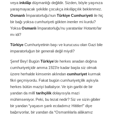
veya
inkılâp
düşmanlığı değildir. Sizden, böyle yaşınıza
yaraşmayacak şekilde çocukça inkılâpçılık beklenmez.
Osmanlı
İmparatorluğu’nun
Türkiye Cumhuriyeti
ile hiç
bir bağı yoksa cumhuriyeti gökten inenler mi kurdu?
Yoksa
Osmanlı
İmparatorluğu’nu yaratanlar Hotanto’lar
mı idi?
Türkiye
Cumhuriyetinin başı ve kurucusu olan Gazi bile
imparatorluğun bir generali değil miydi?
Şeref Bey! Bugün
Türkiye
’de herkes anadan doğma
cumhuriyetçidir amma 1923’e kadar başta siz olmak
üzere herhalde kimsenin aklından
cumhuriyet
kurmak
fikri geçmiyordu. Fakat bugün cumhuriyetçilik aşkıyla
herkes bütün maziyi baltalıyor. Ve işin garibi de bir
yandan da millî
tarihçilik
dolayısıyla mazi
mühimseniyor. Peki, bu tezat nedir? Siz ve sizin gibiler
bir yandan “yaşasın şanlı ecdadımız Hititler!” diye
bağırıyorlar, bir yandan da “Osmanlılarla alâkamız