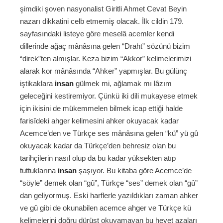
şimdiki şoven nasyonalist Giritli Ahmet Cevat Beyin
nazarı dikkatini celb etmemiş olacak. İlk cildin 179.
sayfasındaki listeye göre meselâ acemler kendi
dillerinde ağaç mânâsına gelen “Draht” sözünü bizim
“direk”ten almışlar. Keza bizim “Akkor” kelimelerimizi
alarak kor mânâsında “Ahker” yapmışlar. Bu gülünç
iştikaklara
insan
gülmek mi, ağlamak mı lâzım
geleceğini kestiremiyor. Çünkü iki dili mukayese etmek
için ikisini de mükemmelen bilmek icap ettiği halde
farisîdeki ahger kelimesini ahker okuyacak kadar
Acemce’den ve Türkçe ses mânâsına gelen “kü” yü gû
okuyacak kadar da Türkçe’den behresiz olan bu
tarihçilerin nasıl olup da bu kadar yüksekten atıp
tuttuklarına
insan
şaşıyor. Bu kitaba göre Acemce’de
“söyle” demek olan “gû”, Türkçe “ses” demek olan “gû”
dan geliyormuş. Eski harflerle yazıldıkları zaman ahker
ve gû gibi de okunabilen acemce ahger ve Türkçe kü
kelimelerini doğru dürüst okuyamayan bu heyet azaları