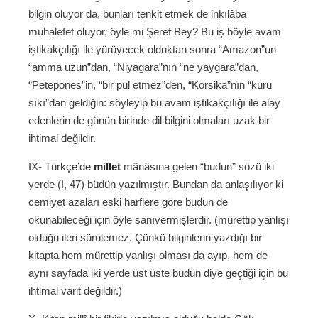
bilgin oluyor da, bunları tenkit etmek de inkılâba
muhalefet oluyor, öyle mi Şeref Bey? Bu iş böyle avam
iştikakçılığı ile yürüyecek olduktan sonra “Amazon”un
“amma uzun”dan, “Niyagara”nın “ne yaygara”dan,
“Petepones”in, “bir pul etmez”den, “Korsika”nın “kuru
sıkı”dan geldiğin: söyleyip bu avam iştikakçılığı ile alay
edenlerin de günün birinde dil bilgini olmaları uzak bir
ihtimal değildir.
IX- Türkçe’de
millet
mânâsına gelen “budun” sözü iki
yerde (I, 47) büdün yazılmıştır. Bundan da anlaşılıyor ki
cemiyet azaları eski harflere göre budun de
okunabileceği için öyle sanıvermişlerdir. (mürettip yanlışı
olduğu ileri sürülemez. Çünkü bilginlerin yazdığı bir
kitapta hem mürettip yanlışı olması da ayıp, hem de
aynı sayfada iki yerde üst üste büdün diye geçtiği için bu
ihtimal varit değildir.)