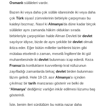
Osmanlı
sülâleleri vardır.
Bazen iki veya daha çok sülâle idaresinde iki veya daha
çok
Türk
siyasî zümrelerinin birbiriyle çarpışması bu
kaideyi bozmaz. Nasıl ki
Almanya
’da düne kadar birçok
sülâleler aynı zamanda hâkim oldukları sırada
birbirleriyle çarpıştıkları halde Alman Devleti bir
devlet
sayılıyor idiyse, bizde de aynı şekilde bir
devlet
olmak
iktiza eder. Eğer bütün milletler tarihlerini bizim gibi
mütalaa etselerdi o zaman, meselâ İngiltere’de iki gül
muharebesinde iki
devlet
bulunması icap ederdi. Keza
Fransa
’da kontlukların kuvvetlenip kral nüfuzunun
zayıfladığı zamanlarda birkaç
devlet
birden bulunması
lâzım gelirdi. Hele 18-19. asır
Almanya
’sı içinden
çıkılmaz bir
tarih
manzarası gösterir ve belki de
“
Almanya
” dediğimiz varlığın inkâr edilmesi lüzumu baş
gösterirdi.
İşte, benim ileri sürdüğüm bu nokta nazar daha