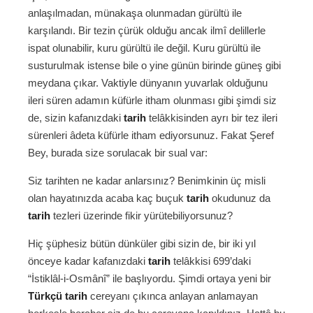
anlaşılmadan, münakaşa olunmadan gürültü ile
karşılandı. Bir tezin çürük olduğu ancak ilmî delillerle
ispat olunabilir, kuru gürültü ile değil. Kuru gürültü ile
susturulmak istense bile o yine günün birinde güneş gibi
meydana çıkar. Vaktiyle dünyanın yuvarlak olduğunu
ileri süren adamın küfürle itham olunması gibi şimdi siz
de, sizin kafanızdaki
tarih
telâkkisinden ayrı bir tez ileri
sürenleri âdeta küfürle itham ediyorsunuz. Fakat Şeref
Bey, burada size sorulacak bir sual var:
Siz tarihten ne kadar anlarsınız? Benimkinin üç misli
olan hayatınızda acaba kaç buçuk
tarih
okudunuz da
tarih
tezleri üzerinde fikir yürütebiliyorsunuz?
Hiç şüphesiz bütün dünküler gibi sizin de, bir iki yıl
önceye kadar kafanızdaki
tarih
telâkkisi 699’daki
“İstiklâl-i-Osmânî” ile başlıyordu. Şimdi ortaya yeni bir
Türkçü
tarih
cereyanı çıkınca anlayan anlamayan