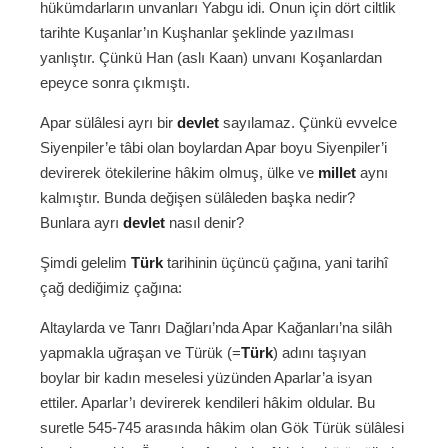
hükümdarların unvanları Yabgu idi. Onun için dört ciltlik
tarihte Kuşanlar’ın Kuşhanlar şeklinde yazılması
yanlıştır. Çünkü Han (aslı Kaan) unvanı Koşanlardan
epeyce sonra çıkmıştı.
Apar sülâlesi ayrı bir
devlet
sayılamaz. Çünkü evvelce
Siyenpiler’e tâbi olan boylardan Apar boyu Siyenpiler’i
devirerek ötekilerine hâkim olmuş, ülke ve
millet
aynı
kalmıştır. Bunda değişen sülâleden başka nedir?
Bunlara ayrı
devlet
nasıl denir?
Şimdi gelelim
Türk
tarihinin üçüncü çağına, yani tarihî
çağ dediğimiz çağına:
Altaylarda ve Tanrı Dağları’nda Apar Kağanları’na silâh
yapmakla uğraşan ve Türük (=
Türk
) adını taşıyan
boylar bir kadın meselesi yüzünden Aparlar’a isyan
ettiler. Aparlar’ı devirerek kendileri hâkim oldular. Bu
suretle 545-745 arasında hâkim olan Gök Türük sülâlesi