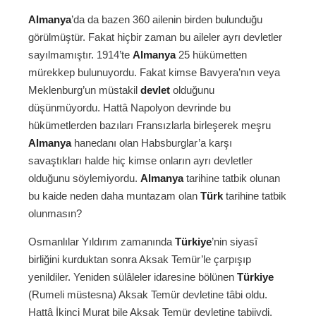
Almanya
’da da bazen 360 ailenin birden bulunduğu
görülmüştür. Fakat hiçbir zaman bu aileler ayrı devletler
sayılmamıştır. 1914’te
Almanya
25 hükümetten
mürekkep bulunuyordu. Fakat kimse Bavyera’nın veya
Meklenburg’un müstakil
devlet
olduğunu
düşünmüyordu. Hattâ Napolyon devrinde bu
hükümetlerden bazıları Fransızlarla birleşerek meşru
Almanya
hanedanı olan Habsburglar’a karşı
savaştıkları halde hiç kimse onların ayrı devletler
olduğunu söylemiyordu.
Almanya
tarihine tatbik olunan
bu kaide neden daha muntazam olan
Türk
tarihine tatbik
olunmasın?
Osmanlılar Yıldırım zamanında
Türkiye
’nin siyasî
birliğini kurduktan sonra Aksak Temür’le çarpışıp
yenildiler. Yeniden sülâleler idaresine bölünen
Türkiye
(Rumeli müstesna) Aksak Temür devletine tâbi oldu.
Hattâ İkinci Murat bile Aksak Temür devletine tabiiydi.