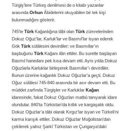
Türgiş’lere Türkeş denilmesi de o kitabı yazanlar
arasında
Orhun
Âbidelerini okuyabilen bir tek kişi
bulunmadığını gösterir.
745’te
Türk
Kağanlığına tâbi olan
Türk
zümrelerinden
Dokuz Oğuz’lar, Karluk’lar ve Basmıl’lar isyan ederek
Gök
Türk
sülâlesini devirdiler: ve Basmıllar’ın
başbuğunu
Türk
Kağanı ilân ettiler. Bu suretle başlayan
Basmıl hanedanı pek kısa devam etti. Aynı yılda Dokuz
Oğuzlarla Karluklar birleşerek Basmıllar’ı devirdiler.
Bunun üzerine kağanlık Dokuz Oğuzlar’a geçti. Dokuz
Oğuz sülâlesi 745-840 arasında bir asır devam etti. Bu
müddet zarfında Türgişler ve Karluklar
Kağan
idaresinde, fakat Dokuz Oğuzları matbû tanıyarak idare
olundular. 840’ta Türkistan’da kıtlık ve kargaşalık oldu.
Dokuz Oğuzlar’a tâbi olarak Kırgız’lar isyan ve Türkeli’ni
karma karışık ettiler. Dokuz Oğuzlar Moğolistan’dan
çekilerek yalnız Şarkî Türkistan ve Çungarya’daki