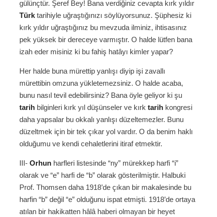
gülünçtür. Şeref Bey! Bana verdiğiniz cevapta kırk yıldır
Türk
tarihiyle uğraştığınızı söylüyorsunuz. Şüphesiz ki
kırk yıldır uğraştığınız bu mevzuda ilminiz, ihtisasınız
pek yüksek bir dereceye varmıştır. O halde lütfen bana
izah eder misiniz ki bu fahiş hatâyı kimler yapar?
Her halde buna mürettip yanlışı diyip işi zavallı
mürettibin omzuna yükletemezsiniz. O halde acaba,
bunu nasıl tevil edebilirsiniz? Bana öyle geliyor ki şu
tarih
bilginleri kırk yıl düşünseler ve kırk
tarih
kongresi
daha yapsalar bu okkalı yanlışı düzeltemezler. Bunu
düzeltmek için bir tek çıkar yol vardır. O da benim haklı
olduğumu ve kendi cehaletlerini itiraf etmektir.
III-
Orhun
harfleri listesinde “ny” mürekkep harfi “i”
olarak ve “e” harfi de “b” olarak gösterilmiştir. Halbuki
Prof. Thomsen daha 1918’de çıkan bir makalesinde bu
harfin “b” değil “e” olduğunu ispat etmişti. 1918’de ortaya
atılan bir hakikatten hâlâ haberi olmayan bir heyet