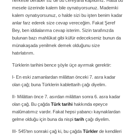
herkesle beraber siz de bu cereyana kapıldınız. Hattâ bu
mesele üzerinde kalem bile oynatıyorsunuz. Mademki
kalem oynatıyorsunuz, o halde sizi bu işten benim kadar
anlar farz ederek size cevap vereceğim. Fakat Şeref
Bey, ben iddialarıma cevap isterim. Sizin tarafınızda
bulunan bazı mahlûkat gibi küfür edecekseniz bunun da
münakaşada yenilmek demek olduğunu size
hatırlatırım.
Türklerin tarihini bence şöyle üçe ayırmak gerektir:
I- En eski zamanlardan milâttan önceki 7. asra kadar
olan çağ; buna Türklerin kablettarih çağı diyelim.
II- Milâttan önce 7. asırdan milâttan sonra 6. asra kadar
olan çağ. Bu çağda
Türk tarihi
hakkında epeyce
malûmatımız vardır. Fakat hepsi yabancı kaynaklardan
gelme olduğu için buna da nispi
tarih
çağı diyelim.
III- 545’ten sonraki çağ ki, bu çağda
Türkler
de kendileri