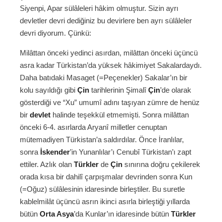
Siyenpi, Apar sülâleleri hâkim olmuştur. Sizin ayrı
devletler devri dediğiniz bu devirlere ben ayrı sülâleler
devri diyorum. Çünkü:
Milâttan önceki yedinci asırdan, milâttan önceki üçüncü
asra kadar Türkistan’da yüksek hâkimiyet Sakalardaydı.
Daha batıdaki Masaget (=Peçenekler) Sakalar’ın bir
kolu sayıldığı gibi
Çin
tarihlerinin Şimalî
Çin
’de olarak
gösterdiği ve “Xu” umumî adını taşıyan zümre de henüz
bir
devlet
halinde teşekkül etmemişti. Sonra milâttan
önceki 6-4. asırlarda Aryanî milletler cenuptan
mütemadiyen Türkistan’a saldırdılar. Önce İranlılar,
sonra
İskender
’in Yunanlılar’ı Cenubî Türkistan’ı zapt
ettiler. Azlık olan
Türkler
de
Çin
sınırına doğru çekilerek
orada kısa bir dahilî çarpışmalar devrinden sonra Kun
(=Oğuz) sülâlesinin idaresinde birleştiler. Bu suretle
kablelmilât üçüncü asrın ikinci asırla birleştiği yıllarda
bütün
Orta Asya
’da Kunlar’ın idaresinde bütün
Türkler