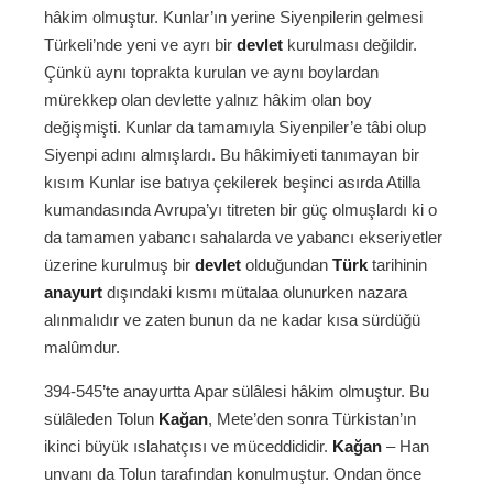
hâkim olmuştur. Kunlar’ın yerine Siyenpilerin gelmesi
Türkeli’nde yeni ve ayrı bir
devlet
kurulması değildir.
Çünkü aynı toprakta kurulan ve aynı boylardan
mürekkep olan devlette yalnız hâkim olan boy
değişmişti. Kunlar da tamamıyla Siyenpiler’e tâbi olup
Siyenpi adını almışlardı. Bu hâkimiyeti tanımayan bir
kısım Kunlar ise batıya çekilerek beşinci asırda Atilla
kumandasında Avrupa’yı titreten bir güç olmuşlardı ki o
da tamamen yabancı sahalarda ve yabancı ekseriyetler
üzerine kurulmuş bir
devlet
olduğundan
Türk
tarihinin
anayurt
dışındaki kısmı mütalaa olunurken nazara
alınmalıdır ve zaten bunun da ne kadar kısa sürdüğü
malûmdur.
394-545’te anayurtta Apar sülâlesi hâkim olmuştur. Bu
sülâleden Tolun
Kağan
, Mete’den sonra Türkistan’ın
ikinci büyük ıslahatçısı ve müceddididir.
Kağan
– Han
unvanı da Tolun tarafından konulmuştur. Ondan önce