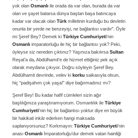
yok olan
Osmanlı
ile orada da var olan, burada da var
olan ve şayet batarsa dünya baştan başa batıncaya
kadar var olacak olan
Türk
milletinin kurduğu bu devletin
onunla bir yerde ne benzeyişi, ne bağlantısı vardır”. Öyle
mi Şeref Bey? Demek ki
Türkiye Cumhuriyeti
’nin
Osmanlı
imparatorluğu ile hiç bir bağlantısı yok? Peki,
öyleyse siz nereden çıktınız? Yaşınıza bakılırsa
Sultan
Reşat’a da, Abdülhamit’e de hizmet ettiğiniz pek açık
olarak meydana çıkıyor. Doğru söyleyin Şeref Bey.
Abdülhamit devrinde, velev ki
korku
saikasıyla olsun,
hiç “padişahım çok yaşa!” diye bağırmadınız mı?
Şeref Bey! Bu kadar hafif cümleleri sizin ağır
başlılığınıza yaraştıramıyorum. Osmanlılık ile
Türkiye
Cumhuriyeti
’nin hiç bir bağlantısı yoktur diye en büyük
bir hakikati inkâr ederken hangi maksada
saplanıyorsunuz? Korkmayın:
Türkiye Cumhuriyeti
’nin
anası
Osmanlı
İmparatorluğu’dur demek vatan hainliği