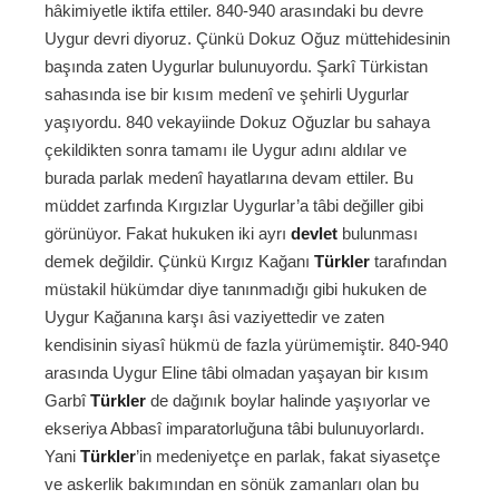
hâkimiyetle iktifa ettiler. 840-940 arasındaki bu devre
Uygur devri diyoruz. Çünkü Dokuz Oğuz müttehidesinin
başında zaten Uygurlar bulunuyordu. Şarkî Türkistan
sahasında ise bir kısım medenî ve şehirli Uygurlar
yaşıyordu. 840 vekayiinde Dokuz Oğuzlar bu sahaya
çekildikten sonra tamamı ile Uygur adını aldılar ve
burada parlak medenî hayatlarına devam ettiler. Bu
müddet zarfında Kırgızlar Uygurlar’a tâbi değiller gibi
görünüyor. Fakat hukuken iki ayrı
devlet
bulunması
demek değildir. Çünkü Kırgız Kağanı
Türkler
tarafından
müstakil hükümdar diye tanınmadığı gibi hukuken de
Uygur Kağanına karşı âsi vaziyettedir ve zaten
kendisinin siyasî hükmü de fazla yürümemiştir. 840-940
arasında Uygur Eline tâbi olmadan yaşayan bir kısım
Garbî
Türkler
de dağınık boylar halinde yaşıyorlar ve
ekseriya Abbasî imparatorluğuna tâbi bulunuyorlardı.
Yani
Türkler
’in medeniyetçe en parlak, fakat siyasetçe
ve askerlik bakımından en sönük zamanları olan bu