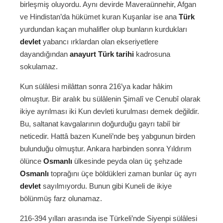
birleşmiş oluyordu. Aynı devirde Maveraünnehir, Afgan
ve Hindistan’da hükümet kuran Kuşanlar ise ana
Türk
yurdundan kaçan muhalifler olup bunların kurdukları
devlet
yabancı ırklardan olan ekseriyetlere
dayandığından
anayurt
Türk tarihi
kadrosuna
sokulamaz.
Kun sülâlesi milâttan sonra 216’ya kadar hâkim
olmuştur. Bir aralık bu sülâlenin Şimalî ve Cenubî olarak
ikiye ayrılması iki Kun devleti kurulması demek değildir.
Bu, saltanat kavgalarının doğurduğu gayrı tabiî bir
neticedir. Hattâ bazen Kuneli’nde beş yabgunun birden
bulunduğu olmuştur. Ankara harbinden sonra Yıldırım
ölünce
Osmanlı
ülkesinde peyda olan üç şehzade
Osmanlı
toprağını üçe böldükleri zaman bunlar üç ayrı
devlet
sayılmıyordu. Bunun gibi Kuneli de ikiye
bölünmüş farz olunamaz.
216-394 yılları arasında ise Türkeli’nde Siyenpi sülâlesi