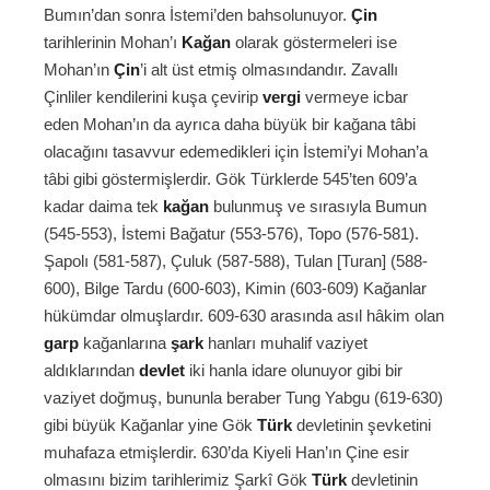
Bumın’dan sonra İstemi’den bahsolunuyor.
Çin
tarihlerinin Mohan’ı
Kağan
olarak göstermeleri ise
Mohan’ın
Çin
’i alt üst etmiş olmasındandır. Zavallı
Çinliler kendilerini kuşa çevirip
vergi
vermeye icbar
eden Mohan’ın da ayrıca daha büyük bir kağana tâbi
olacağını tasavvur edemedikleri için İstemi’yi Mohan’a
tâbi gibi göstermişlerdir. Gök Türklerde 545’ten 609’a
kadar daima tek
kağan
bulunmuş ve sırasıyla Bumun
(545-553), İstemi Bağatur (553-576), Topo (576-581).
Şapolı (581-587), Çuluk (587-588), Tulan [Turan] (588-
600), Bilge Tardu (600-603), Kimin (603-609) Kağanlar
hükümdar olmuşlardır. 609-630 arasında asıl hâkim olan
garp
kağanlarına
şark
hanları muhalif vaziyet
aldıklarından
devlet
iki hanla idare olunuyor gibi bir
vaziyet doğmuş, bununla beraber Tung Yabgu (619-630)
gibi büyük Kağanlar yine Gök
Türk
devletinin şevketini
muhafaza etmişlerdir. 630’da Kiyeli Han’ın Çine esir
olmasını bizim tarihlerimiz Şarkî Gök
Türk
devletinin