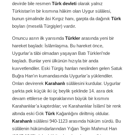
devirde bile resmen
Türk devleti
olarak yalnız
Türkistan’ın bir kısmına hâkim olan Uygur sülâlesi,
bunun şimalinde âsi Kırgız hanı, garpta da dağınık
Türk
boyları (meselâ Türgişler) vardır.
Onuncu asrın ilk yarısında
Türkler
arasında yeni bir
hareket başladı: İslâmlaşma. Bu hareket önce,
Uygurlar’a tâbi olmadan yaşayan Batı Türkleri’nde
başladı. Bunlar yeni ülkünün hızıyla bir anda
kuvvetlendiler. Eski Türgiş hanları neslinden gelen Satuk
Buğra Han’ın kumandasında Uygurlar’a yüklendiler.
Onları devirerek
Karahanlı
sülâlesini kurdular. Uygurlar
şarkta pek küçük iki üç beylik şeklinde 14. asra dek
devam ettilerse de topraklarının büyük bir kısmını
Karahanlılar’a kaptırdılar; ve Karahanlılar İslâmî bir renk
altında eski Gök
Türk
Kağanlığını diriltmiş oldular.
Karahanlı
sülâlesi 940-1123 arasında hüküm sürdü. Bu
sülâlenin hükümdarlarından Yığan Tegin Mahmut Han