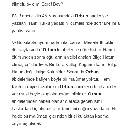
âlimdir, öyle mi Şeref Bey?
IV- Birinci cildin 45. sayfasındaki
Orhun
harfleriyle
yazılan “Tanrı Türkü yaşatsın” cümlesinde dört tane imlâ
yanlışı vardır.
V- Bu kitapta uydurma tahrifat da var. Meselâ ilk cildin
46. sayfasında “
Orhun
kitabelerine göre Kutluk Hanın
ölümünden sonra oğullarının velisi anaları Bilge Hatun
olmuştur” deniliyor. Bir kere Kutluğ Kağanın karısı Bilge
Hatun değil İlbilge Katun’dur. Sonra da
Orhun
âbidelerinde kafiyen böyle bir malûmat yoktur. Hem
tarih
cemiyeti azalarının
Orhun
âbidelerinden haberleri
var mı ki böyle olup olmadığını bilsinler.
Orhun
âbidelerinden haberi olanlar o arada geçen ismi
haslardan hiç olmazsa bir tanesini doğru yazarlardı. Her
halde bu malûmatı içlerinden birisi kulaktan kapma
duymuş olacak.