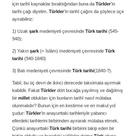
için tarihî kaynaklar bıraktığından buna da
Türkler
’in
tarihi çağı diyelim.
Türkler
’in tarihî çağını da şöylece üçe
ayırabiliriz:
1) Uzak
şark
medeniyeti çevresinde
Türk tarihi
(545-
940);
2) Yakın
şark
(= İslâm) medeniyeti çevresinde
Türk
tarihi
(940-1840)
3) Batı medeniyeti çevresinde
Türk tarihi
(1840-?).
Tabiî, bu üç devri de ikinci derecede taksimata ayırmak
kabildir. Fakat
Türkler
dört bucağa yayılmış ve dağılmış
bir
millet
oldukları için bunların tarihî nasıl mütalaa
olunmalıdır? Bunun için en kestirme ve en makul yol
şudur:
Türkler
’in anayurttaki tarihleriyle yabancı
ellerdeki tarihlerini birbirinden ayırarak mütalaa etmek.
Çünkü anayurttaki
Türk tarihi
birbirini takip eden bir
bütün olduğu ve buradaki sülâleler daima
Türk
ırkına