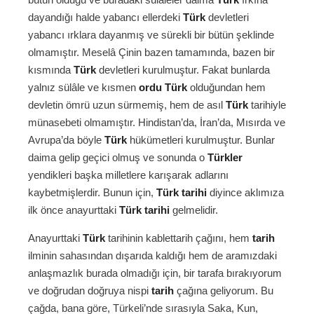
dayandığı halde yabancı ellerdeki
Türk
devletleri
yabancı ırklara dayanmış ve sürekli bir bütün şeklinde
olmamıştır. Meselâ Çinin bazen tamamında, bazen bir
kısmında
Türk
devletleri kurulmuştur. Fakat bunlarda
yalnız sülâle ve kısmen
ordu
Türk
olduğundan hem
devletin ömrü uzun sürmemiş, hem de asıl
Türk
tarihiyle
münasebeti olmamıştır. Hindistan’da, İran’da, Mısırda ve
Avrupa’da böyle
Türk
hükümetleri kurulmuştur. Bunlar
daima gelip geçici olmuş ve sonunda o
Türkler
yendikleri başka milletlere karışarak adlarını
kaybetmişlerdir. Bunun için,
Türk tarihi
diyince aklımıza
ilk önce anayurttaki
Türk tarihi
gelmelidir.
Anayurttaki
Türk
tarihinin kablettarih çağını, hem
tarih
ilminin sahasından dışarıda kaldığı hem de aramızdaki
anlaşmazlık burada olmadığı için, bir tarafa bırakıyorum
ve doğrudan doğruya nispi
tarih
çağına geliyorum. Bu
çağda, bana göre, Türkeli’nde sırasıyla Saka, Kun,