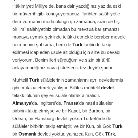
Hâkimiyeti Milliye de, bana dair yazdığınız yazıda eski
bir müverrih gibi konuşuyorsunuz. Tarihten salâhiyetle
dem vurmanın moda olduğu şu zamanda, sizin de hiç
bir ilmî salâhiyetiniz olmadan bu mevzua karışmanızı
modaya uymak şeklinde telâkki etmekle beraber mesele
hem benim şahsıma, hem de
Türk
tarihinde takip
edilmesi icap eden usule ait olduğu için size bu cevabı
veriyorum. Benim ileri sürdüğüm ve sizin bir türlü
anlayamadığınız dava (isterseniz tez deyin) şudur:
Muhtelif
Türk
sülâlelerinin zamanlarını ayrı devletlermiş
gibi mütalaa etmek yanlıştır. Bilâkis muhtelif
devlet
telâkki olunan şeyleri sülâle olarak almalıdır.
Almanya
’da, İngiltere’de,
Fransa
’da nasıl sülaleler
birbirini takip etmişse ve bir Kapet, bir Burbon, bir
Orlean, bir Habsburg devleti yoksa Türkeli’nde de
sülâleler birbirini takip etmiştir; ve bir Kun, bir Gök
Türk
,
bir
Osmanlı
devleti yoktur, yalnızca Kun, Gök
Türk
,