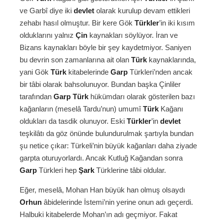
ve Garbî diye iki
devlet
olarak kurulup devam ettikleri
zehabı hasıl olmuştur. Bir kere Gök
Türkler
’in iki kısım
olduklarını yalnız
Çin
kaynakları söylüyor. İran ve
Bizans kaynakları böyle bir şey kaydetmiyor. Saniyen
bu devrin son zamanlarına ait olan
Türk
kaynaklarında,
yani Gök
Türk
kitabelerinde
Garp
Türkleri’nden ancak
bir tâbi olarak bahsolunuyor. Bundan başka Çinliler
tarafından
Garp
Türk
hükümdarı olarak gösterilen bazı
kağanların (meselâ Tardu’nun) umumî
Türk
Kağanı
oldukları da tasdik olunuyor. Eski
Türkler
’in
devlet
teşkilâtı da göz önünde bulundurulmak şartıyla bundan
şu netice çıkar: Türkeli’nin büyük kağanları daha ziyade
garpta oturuyorlardı. Ancak Kutluğ Kağandan sonra
Garp
Türkleri hep
Şark
Türklerine tâbi oldular.
Eğer, meselâ, Mohan Han büyük han olmuş olsaydı
Orhun
âbidelerinde İstemi’nin yerine onun adı geçerdi.
Halbuki kitabelerde Mohan’ın adı geçmiyor. Fakat