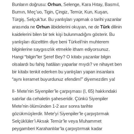
Bunların doğrusu:
Orhun
, Selenge, Kara Hıtay, Basmıl,
Bumın, Meç’uo, Tigin, Çingiz, Temür, Kun, Kuşan,
Türgiş, Selçuk’tur. Bu yanlışları yapmak o tarihi yazanlar
arasında ne
Orhun
âbidelerini okuyan, ne de
Türk
dilinin
kaidelerini bilen bir tek kişi bulunmadığını gösterir. Bu
yanlışları düzelttim diye beni Türkeli’nin muhterem
bilginlerine saygısızlık etmekle itham ediyorsunuz.
Hangi “bilgin”ler Şeref Bey? O kitabı yazanlar bilgin
olsalardı bu fahiş hatâları yaparlar mıydı? ve nihayet ben
bir kitabı tenkit ederken bu yanlışları yapan insanlara
“aynı keramet buyurdunuz efendim!” diyemezdim ya!
II- Mete’nin Siyenpiler’le çarpışması (I, 65) hakkındaki
satırlar da cehaletin şaheseridir. Çünkü Siyenpiler
Mete’nin ölümünden 1-2 asır sonra tarihte
gözükmüşlerdir. Mete’yi Siyenpiler’le çarpıştırmak
Selçüklüler’i Aksak Temür’le veya Muhammet
peygamberi Karahanlılar’la çarpıştırmak kadar