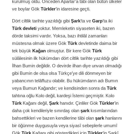
kurulmuş oldu. Önceden Aparlar’a tâbi olan bütün ülkeler
ve boylar Gök
Türkler
’in idaresine geçti.
Dört ciltlik tarihte yazıldığı gibi
Şark
’ta ve
Garp
’ta iki
Türk devleti
yoktur. Memleketin siyaseten iki, bazen
dörde taksimi vardır. Yoksa, bazı ihtilâl zamanları
müstesna olmak üzere Gök
Türk
devletinde daima bir
tek büyük
Kağan
olmuştur. Bir kere Gök
Türk
sülâlesinin ilk hükümdarı dört ciltlik tarihte yazıldığı gibi
İlhan Bumin değildir. O devirde ilhan diye unvan olmadığı
gibi Bumin de olsa olsa Türkçe’ye dili dönmeyen bir
yabancının telâffuzu olabilir. Bu hükümdarın adı Bumın
veya Bumun Kağandır; ve kendisinden sonra da
Türk
tahtına oğlu Kolo değil, kardeşi İstemi geçmiştir. Kolo
Türk
Kağanı değil,
Şark
hanıdır. Çinliler Gök
Türkler
’in
daha çok kendileriyle sınırdaş olan
şark
kısımlarından
bahsettikleri ve bazen kendilerine tâbi olan
şark
hanlarını
bir öğünme duygusuyla veya siyasî sebeplerle umumî
Gök
Türk
Kağanı gibi gösterdikleri için
Türkler
’in Şarkî