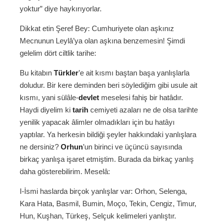
yoktur” diye haykırıyorlar.
Dikkat etin Şeref Bey: Cumhuriyete olan aşkınız
Mecnunun Leylâ’ya olan aşkına benzemesin! Şimdi
gelelim dört ciltlik tarihe:
Bu kitabın
Türkler
’e ait kısmı baştan başa yanlışlarla
doludur. Bir kere deminden beri söylediğim gibi usule ait
kısmı, yani sülâle-
devlet
meselesi fahiş bir hatâdır.
Haydi diyelim ki
tarih
cemiyeti azaları ne de olsa tarihte
yenilik yapacak âlimler olmadıkları için bu hatâyı
yaptılar. Ya herkesin bildiği şeyler hakkındaki yanlışlara
ne dersiniz?
Orhun
’un birinci ve üçüncü sayısında
birkaç yanlışa işaret etmiştim. Burada da birkaç yanlış
daha gösterebilirim. Meselâ:
I-İsmi haslarda birçok yanlışlar var: Orhon, Selenga,
Kara Hata, Basmil, Bumin, Moço, Tekin, Cengiz, Timur,
Hun, Kuşhan, Türkeş, Selçuk kelimeleri yanlıştır.