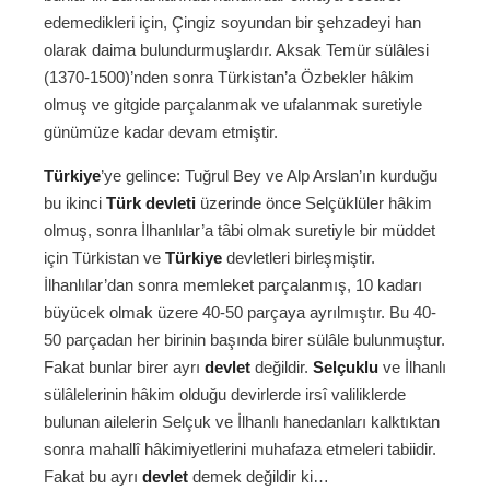
edemedikleri için, Çingiz soyundan bir şehzadeyi han
olarak daima bulundurmuşlardır. Aksak Temür sülâlesi
(1370-1500)’nden sonra Türkistan’a Özbekler hâkim
olmuş ve gitgide parçalanmak ve ufalanmak suretiyle
günümüze kadar devam etmiştir.
Türkiye
’ye gelince: Tuğrul Bey ve Alp Arslan’ın kurduğu
bu ikinci
Türk devleti
üzerinde önce Selçüklüler hâkim
olmuş, sonra İlhanlılar’a tâbi olmak suretiyle bir müddet
için Türkistan ve
Türkiye
devletleri birleşmiştir.
İlhanlılar’dan sonra memleket parçalanmış, 10 kadarı
büyücek olmak üzere 40-50 parçaya ayrılmıştır. Bu 40-
50 parçadan her birinin başında birer sülâle bulunmuştur.
Fakat bunlar birer ayrı
devlet
değildir.
Selçuklu
ve İlhanlı
sülâlelerinin hâkim olduğu devirlerde irsî valiliklerde
bulunan ailelerin Selçuk ve İlhanlı hanedanları kalktıktan
sonra mahallî hâkimiyetlerini muhafaza etmeleri tabiidir.
Fakat bu ayrı
devlet
demek değildir ki…