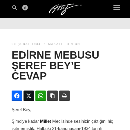
20 ŞUBAT 1934
MAKALE
,
ORHUN
EDIRNE MEBUSU
ŞEREF BEY’E
CEVAP
Facebook
Twitter
WhatsApp
Bağlanıyı kopyala
Yazdır
Şeref Bey,
Şimdiye kadar
Millet
Meclisinde sesinizin çıktığını hiç
işitmemiştik. Halbuki 21-kânunusani-1934 tarihli