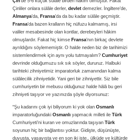
Çin
’de 5-6 küçük sülâle birden hâkim olmuştur. Fakat
Çinliler onlara sülâle derler,
devlet
demezler. İngiltere’de,
Almanya
’da,
Fransa
’da da bu kadar sülâle geçmiştir.
Fransa
’da bazen kralların hiç nüfuzu kalmamış, irsi
valiler mesabesinde olan kontlar, derebeyleri hâkim
olmuşlardır. Fakat hiç kimse
Fransa
’nın birkaç devlete
ayrıldığını söylememiştir. O halde neden biz de tarihimizi
sistemlendirmek için aynı yolu tutmayalım?
Cumhuriyet
devrinde olduğumuzu sık sık söyler, dururuz. Halbuki
tarihteki zihniyetimiz imparatorluk zamanından kalma
sülâlecilik zihniyetidir. Yani geri bir zihniyettir. Siz bile
cumhuriyetin bir mebusu olduğunuz halde hâlâ bu geri
zihniyeti taşıyor ve yazınızda şöyle diyorsunuz:
“Şu kadarını çok iyi biliyorum ki yok olan
Osmanlı
imparatorluğundaki
Osmanlı
yapmacık milleti ile
Türk
Cumhuriyeti’ni kuran ve omuzlarında taşıyan
Türk
soyunun hiç bir bağlantısı yoktur. Gidişte, düşünüşte,
duyuşta, yaşayışta ve en son iki işte.. ülküde ve kültürde