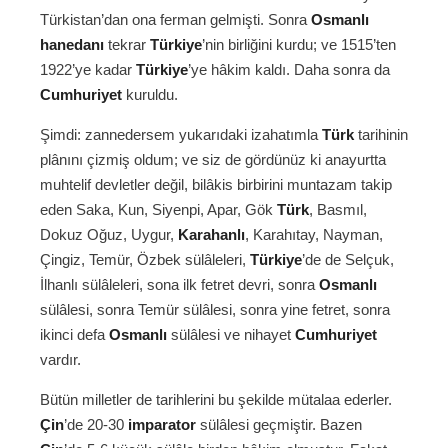
Türkistan’dan ona ferman gelmişti. Sonra
Osmanlı
hanedanı
tekrar
Türkiye
’nin birliğini kurdu; ve 1515’ten
1922’ye kadar
Türkiye
’ye hâkim kaldı. Daha sonra da
Cumhuriyet
kuruldu.
Şimdi: zannedersem yukarıdaki izahatımla
Türk
tarihinin
plânını çizmiş oldum; ve siz de gördünüz ki anayurtta
muhtelif devletler değil, bilâkis birbirini muntazam takip
eden Saka, Kun, Siyenpi, Apar, Gök
Türk
, Basmıl,
Dokuz Oğuz, Uygur,
Karahanlı
, Karahıtay, Nayman,
Çingiz, Temür, Özbek sülâleleri,
Türkiye
’de de Selçuk,
İlhanlı sülâleleri, sona ilk fetret devri, sonra
Osmanlı
sülâlesi, sonra Temür sülâlesi, sonra yine fetret, sonra
ikinci defa
Osmanlı
sülâlesi ve nihayet
Cumhuriyet
vardır.
Bütün milletler de tarihlerini bu şekilde mütalaa ederler.
Çin
’de 20-30
imparator
sülâlesi geçmiştir. Bazen