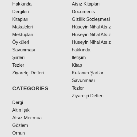
Hakkında
Atsız Kitapları
Dergileri
Documents
Kitapları
Gizlilik Sözleşmesi
Makaleleri
Hüseyin Nihal Atsız
Mektupları
Hüseyin Nihal Atsız
Öyküleri
Hüseyin Nihal Atsız
Savunması
hakkında
Şiirleri
İletişim
Tezler
Kitap
Ziyaretçi Defteri
Kullanıcı Şartları
Savunması
CATEGORIES
Tezler
Ziyaretçi Defteri
Dergi
Altın Işık
Atsız Mecmua
Gözlem
Orhun