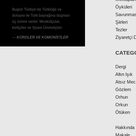
Öyküleri
Bugün Türkiye’de Türklüğe ve
Savunmas
dolayısı ile Türk bayrağına düşman
üç zümre vardır: Moskofçular,
Şiirleri
kürtçüler ve Siyasi Ümmetçiler.
Tezler
Ziyaretçi D
—
KÜRDLER VE KOMÜNİSTLER
CATEG
Dergi
Altın Işık
Atsız Me
Gözlem
Orhun
Orkun
Ötüken
Hakkında
Makale