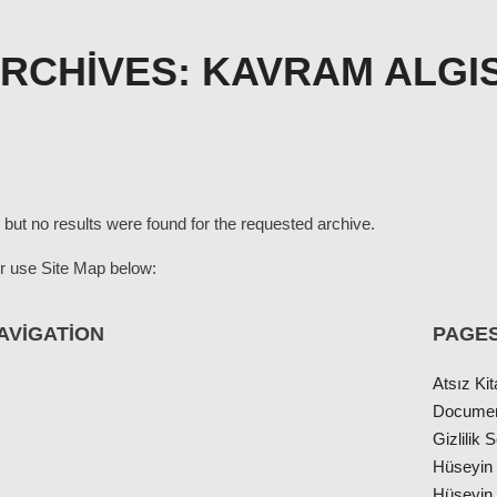
ARCHIVES:
KAVRAM ALGIS
 but no results were found for the requested archive.
r use Site Map below:
AVIGATION
PAGE
Atsız Kit
Docume
Gizlilik
Hüseyin 
ı
Hüseyin 