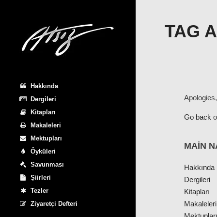
TAG 
Hakkında
Apologies,
Dergileri
Kitapları
Go back
o
Makaleleri
Mektupları
MAIN N
Öyküleri
Savunması
Hakkında
Şiirleri
Dergileri
Tezler
Kitapları
Makaleleri
Ziyaretçi Defteri
Mektuplar