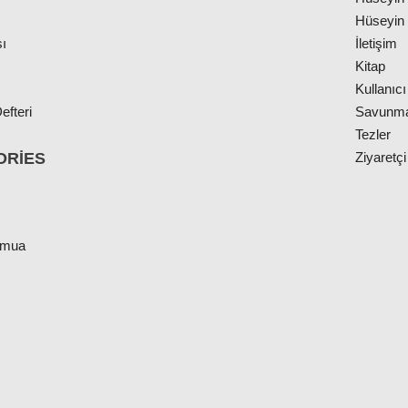
Hüseyin 
ı
İletişim
Kitap
Kullanıcı
efteri
Savunm
Tezler
ORIES
Ziyaretçi
cmua