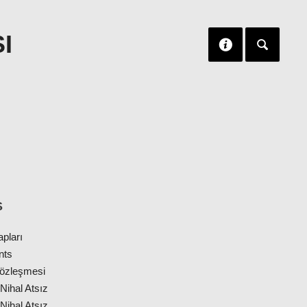
I
S
apları
nts
 Sözleşmesi
Nihal Atsız
Nihal Atsız