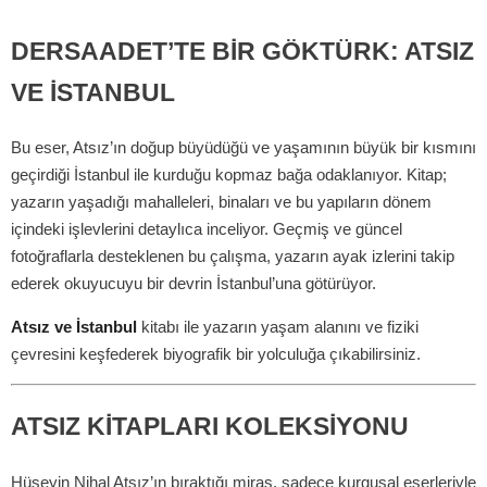
DERSAADET’TE BIR GÖKTÜRK: ATSIZ
VE İSTANBUL
Bu eser, Atsız’ın doğup büyüdüğü ve yaşamının büyük bir kısmını
geçirdiği İstanbul ile kurduğu kopmaz bağa odaklanıyor. Kitap;
yazarın yaşadığı mahalleleri, binaları ve bu yapıların dönem
içindeki işlevlerini detaylıca inceliyor. Geçmiş ve güncel
fotoğraflarla desteklenen bu çalışma, yazarın ayak izlerini takip
ederek okuyucuyu bir devrin İstanbul’una götürüyor.
Atsız ve İstanbul
kitabı ile yazarın yaşam alanını ve fiziki
çevresini keşfederek biyografik bir yolculuğa çıkabilirsiniz.
ATSIZ KITAPLARI KOLEKSIYONU
Hüseyin Nihal Atsız’ın bıraktığı miras, sadece kurgusal eserleriyle