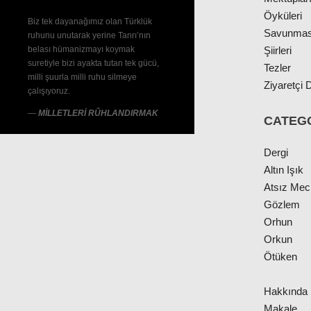
Öyküleri
Biz tek dayanağımız olan Türklük
Savunmas
ruhunu unutarak yerine Tanrı’nın
belası hümanizmayı koymak
Şiirleri
suretiyle bizi ayakta tutan tek gücü,
Tezler
milli şuurla milli ruhu silmeye
Ziyaretçi D
çalışıyoruz.
—
MİLLETLERİ RÛHLANDIRMAK
CATEG
Dergi
Altın Işık
Atsız Me
Gözlem
Orhun
Orkun
Ötüken
Hakkında
Makale