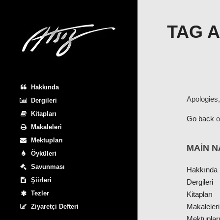
TAG 
Hakkında
Apologies,
Dergileri
Kitapları
Go back
o
Makaleleri
Mektupları
MAIN N
Öyküleri
Savunması
Hakkında
Şiirleri
Dergileri
Tezler
Kitapları
Makaleleri
Ziyaretçi Defteri
Mektuplar