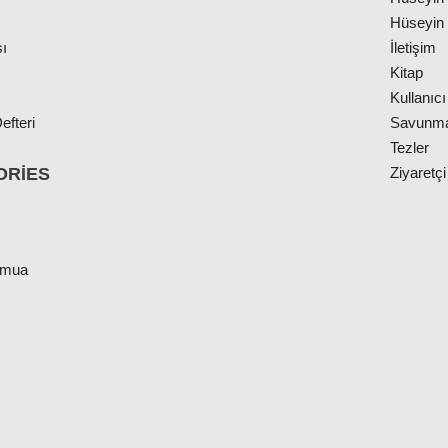
Hüseyin 
ı
İletişim
Kitap
Kullanıcı
efteri
Savunm
Tezler
ORIES
Ziyaretçi
cmua