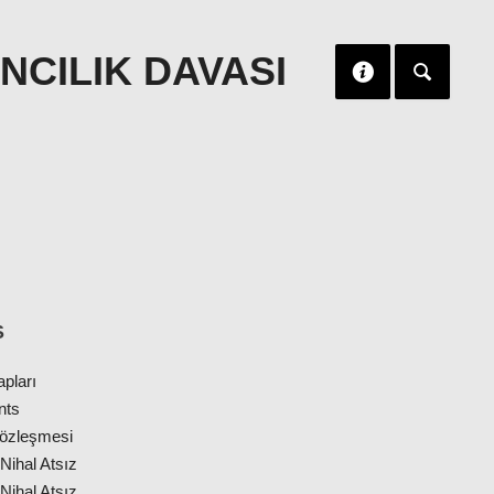
NCILIK DAVASI
S
apları
nts
 Sözleşmesi
Nihal Atsız
Nihal Atsız