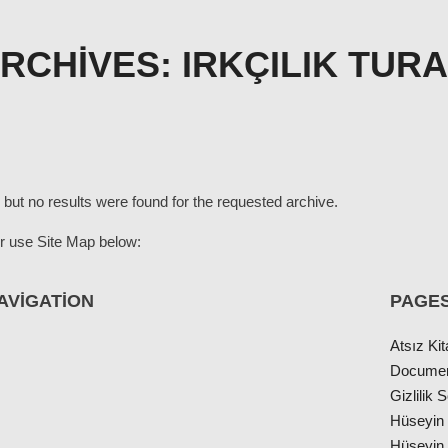
ARCHIVES:
IRKÇILIK TURA
 but no results were found for the requested archive.
r use Site Map below:
AVIGATION
PAGE
Atsız Kit
Docume
Gizlilik
Hüseyin 
ı
Hüseyin 