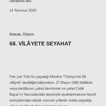
Devamını oku
14 Temmuz 2020
Makale
,
Ötüken
68. VILÂYETE SEYAHAT
Pek çok Türk’ün yaşadığı Münih’e “Türkiye’nin 58.
vilâyeti” denildiğini biliyordum, 27 Mayıs 1960 ihtilâlinin
veya inkılâbının, yahut devriminin ve yahut Celâl
Bayar’ın Yassıada’daki deyimiyle ayaklanmasının feyizli
sonuçlarından olarak zevcem yıllardır orada yaşadığı,