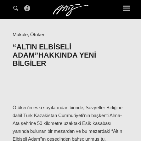
Makale
,
Ötüken
“ALTIN ELBISELI
ADAM”HAKKINDA YENI
BILGILER
Ötüken’in eski sayılarından birinde, Sovyetler Birliğine
dahil Türk Kazakistan Cumhuriyeti’nin başkenti Alma-
Ata şehrine 50 kilometre uzaktaki Esik kasabası
yanında bulunan bir mezardan ve bu mezardaki “Altın
Elbiseli Adam”ın cesedinden bahsolunmuş tu.