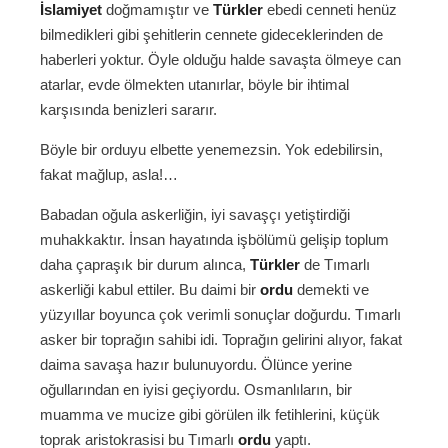
İslamiyet
doğmamıştır ve
Türkler
ebedi cenneti henüz
bilmedikleri gibi şehitlerin cennete gideceklerinden de
haberleri yoktur. Öyle olduğu halde savaşta ölmeye can
atarlar, evde ölmekten utanırlar, böyle bir ihtimal
karşısında benizleri sararır.
Böyle bir orduyu elbette yenemezsin. Yok edebilirsin,
fakat mağlup, asla!…
Babadan oğula askerliğin, iyi savaşçı yetiştirdiği
muhakkaktır. İnsan hayatında işbölümü gelişip toplum
daha çapraşık bir durum alınca,
Türkler
de Tımarlı
askerliği kabul ettiler. Bu daimi bir
ordu
demekti ve
yüzyıllar boyunca çok verimli sonuçlar doğurdu. Tımarlı
asker bir toprağın sahibi idi. Toprağın gelirini alıyor, fakat
daima savaşa hazır bulunuyordu. Ölünce yerine
oğullarından en iyisi geçiyordu. Osmanlıların, bir
muamma ve mucize gibi görülen ilk fetihlerini, küçük
toprak aristokrasisi bu Tımarlı
ordu
yaptı.