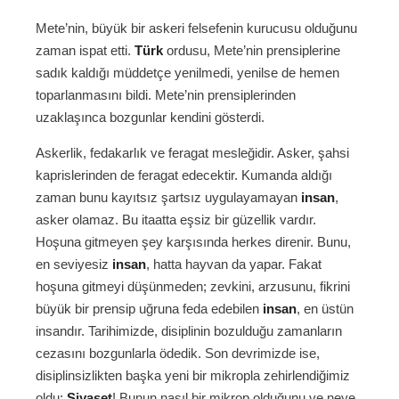
Mete’nin, büyük bir askeri felsefenin kurucusu olduğunu
zaman ispat etti.
Türk
ordusu, Mete’nin prensiplerine
sadık kaldığı müddetçe yenilmedi, yenilse de hemen
toparlanmasını bildi. Mete’nin prensiplerinden
uzaklaşınca bozgunlar kendini gösterdi.
Askerlik, fedakarlık ve feragat mesleğidir. Asker, şahsi
kaprislerinden de feragat edecektir. Kumanda aldığı
zaman bunu kayıtsız şartsız uygulayamayan
insan
,
asker olamaz. Bu itaatta eşsiz bir güzellik vardır.
Hoşuna gitmeyen şey karşısında herkes direnir. Bunu,
en seviyesiz
insan
, hatta hayvan da yapar. Fakat
hoşuna gitmeyi düşünmeden; zevkini, arzusunu, fikrini
büyük bir prensip uğruna feda edebilen
insan
, en üstün
insandır. Tarihimizde, disiplinin bozulduğu zamanların
cezasını bozgunlarla ödedik. Son devrimizde ise,
disiplinsizlikten başka yeni bir mikropla zehirlendiğimiz
oldu:
Siyaset
! Bunun nasıl bir mikrop olduğunu ve neye