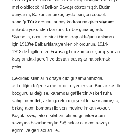
mal olabileceğini Balkan Savaşı göstermiştir. Bütün
dünyanın, Balkanları birkaç ayda perişan edecek
sandığı
Türk
ordusu, subay kadrosuna giren
siyaset
mikrobu yüzünden korkunç bir bozguna uğradı.
Siyasetin, nasıl kemirici bir mikrop olduğunu anlamak
için 1913’te Balkanlılara yenilen bir ordunun, 1914-
1918’de İngiltere ve
Fransa
gibi o zamanın şampiyonları
karşısındaki şerefli ve destani savaşlarına bakmak
yeter.
Çekirdek silahların ortaya çıktığı zamanımızda,
askerliğin değeri kalmış mıdır diyenler var. Bunlar kasıtlı
bozgunular değilse, karamsar gafillerdir. Askeri ruha
sahip bir
millet
, aklın gerektirdiği şekilde hazırlanmışsa,
birkaç atom bombası ile yenilmesine imkan yoktur.
Küçük İsveç, atom silahları olmadığı halde atom
savaşına hazırlanmıştır. Sığınaklarla, atom savaşı
eğitimi ve gerillacıları ile…