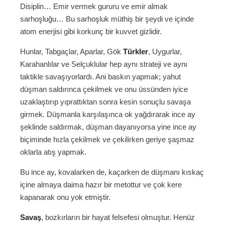
Disiplin… Emir vermek gururu ve emir almak
sarhoşluğu… Bu sarhoşluk müthiş bir şeydi ve içinde
atom enerjisi gibi korkunç bir kuvvet gizlidir.
Hunlar, Tabgaçlar, Aparlar, Gök
Türkler
, Uygurlar,
Karahanlılar ve Selçuklular hep aynı strateji ve aynı
taktikle savaşıyorlardı. Ani baskın yapmak; yahut
düşman saldırınca çekilmek ve onu üssünden iyice
uzaklaştırıp yıprattıktan sonra kesin sonuçlu savaşa
girmek. Düşmanla karşılaşınca ok yağdırarak ince ay
şeklinde saldırmak, düşman dayanıyorsa yine ince ay
biçiminde hızla çekilmek ve çekilirken geriye şaşmaz
oklarla atış yapmak.
Bu ince ay, kovalarken de, kaçarken de düşmanı kıskaç
içine almaya daima hazır bir metottur ve çok kere
kapanarak onu yok etmiştir.
Savaş
, bozkırların bir hayat felsefesi olmuştur. Henüz