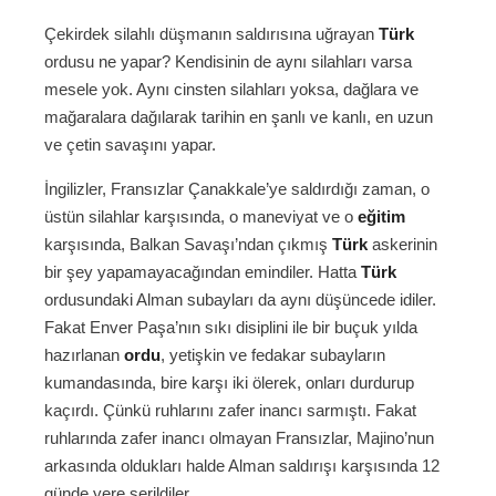
Çekirdek silahlı düşmanın saldırısına uğrayan
Türk
ordusu ne yapar? Kendisinin de aynı silahları varsa
mesele yok. Aynı cinsten silahları yoksa, dağlara ve
mağaralara dağılarak tarihin en şanlı ve kanlı, en uzun
ve çetin savaşını yapar.
İngilizler, Fransızlar Çanakkale’ye saldırdığı zaman, o
üstün silahlar karşısında, o maneviyat ve o
eğitim
karşısında, Balkan Savaşı’ndan çıkmış
Türk
askerinin
bir şey yapamayacağından emindiler. Hatta
Türk
ordusundaki Alman subayları da aynı düşüncede idiler.
Fakat Enver Paşa’nın sıkı disiplini ile bir buçuk yılda
hazırlanan
ordu
, yetişkin ve fedakar subayların
kumandasında, bire karşı iki ölerek, onları durdurup
kaçırdı. Çünkü ruhlarını zafer inancı sarmıştı. Fakat
ruhlarında zafer inancı olmayan Fransızlar, Majino’nun
arkasında oldukları halde Alman saldırışı karşısında 12
günde yere serildiler.