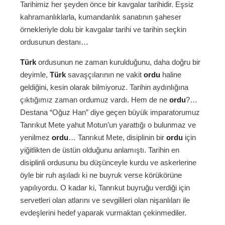
Tarihimiz her şeyden önce bir kavgalar tarihidir. Eşsiz
kahramanlıklarla, kumandanlık sanatının şaheser
örnekleriyle dolu bir kavgalar tarihi ve tarihin seçkin
ordusunun destanı…
Türk
ordusunun ne zaman kurulduğunu, daha doğru bir
deyimle,
Türk
savaşçılarının ne vakit
ordu
haline
geldiğini, kesin olarak bilmiyoruz. Tarihin aydınlığına
çıktığımız zaman ordumuz vardı. Hem de ne
ordu
?…
Destana “Oğuz Han” diye geçen büyük imparatorumuz
Tanrıkut Mete yahut Motun’un yarattığı o bulunmaz ve
yenilmez
ordu
… Tanrıkut Mete, disiplinin bir
ordu
için
yiğitlikten de üstün olduğunu anlamıştı. Tarihin en
disiplinli ordusunu bu düşünceyle kurdu ve askerlerine
öyle bir ruh aşıladı ki ne buyruk verse körükörüne
yapılıyordu. O kadar ki, Tanrıkut buyruğu verdiği için
servetleri olan atlarını ve sevgilileri olan nişanlıları ile
evdeşlerini hedef yaparak vurmaktan çekinmediler.