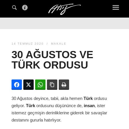
14 TEMMUZ 2020
MAKALE
30 AĞUSTOS VE
TÜRK ORDUSU
Facebook
Twitter
WhatsApp
Bağlanıyı kopyala
Yazdır
30 Ağustos deyince, tabii, akla hemen
Türk
ordusu
geliyor.
Türk
ordusunu düşününce de,
insan
, ister
istemez geçmişin derinliklerine giderek bir savaşlar
destanını gururla hatırlıyor.