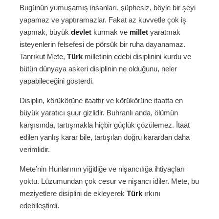
Bugünün yumuşamış insanları, şüphesiz, böyle bir şeyi
yapamaz ve yaptıramazlar. Fakat az kuvvetle çok iş
yapmak, büyük
devlet
kurmak ve
millet
yaratmak
isteyenlerin felsefesi de pörsük bir ruha dayanamaz.
Tanrıkut Mete,
Türk
milletinin edebi disiplinini kurdu ve
bütün dünyaya askeri disiplinin ne olduğunu, neler
yapabileceğini gösterdi.
Disiplin, körükörüne itaattır ve körükörüne itaatta en
büyük yaratıcı şuur gizlidir. Buhranlı anda, ölümün
karşısında, tartışmakla hiçbir güçlük çözülemez. İtaat
edilen yanlış karar bile, tartışılan doğru karardan daha
verimlidir.
Mete’nin Hunlarının yiğitliğe ve nişancılığa ihtiyaçları
yoktu. Lüzumundan çok cesur ve nişancı idiler. Mete, bu
meziyetlere disiplini de ekleyerek
Türk
ırkını
edebileştirdi.