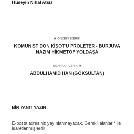
Hüseyin Nihal Atsız
ÖNCEKI İÇERIK
KOMÜNIST DON KIŞOT'U PROLETER - BURJUVA
NAZIM HIKMETOF YOLDAŞA
SONRAKI IÇERIK
ABDÜLHAMID HAN (GÖKSULTAN)
BIR YANIT YAZIN
E-posta adresiniz yayınlanmayacak.
Gerekli alanlar
*
ile
işaretlenmişlerdir