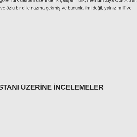
göre Türk destanı üzerinde ilk çalışan Türk, merhum Ziya Gök Alp’tır. 
ve özlü bir dille nazma çekmiş ve bununla ilmi değil, yalnız millî ve
STANI ÜZERINE İNCELEMELER