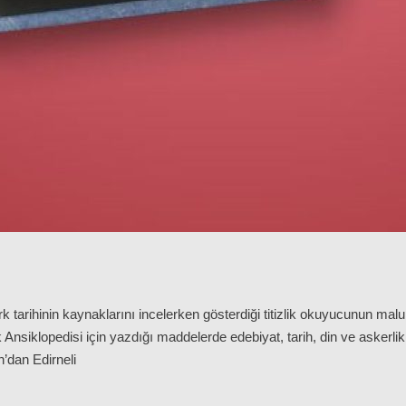
rk tarihinin kaynaklarını incelerken gösterdiği titizlik okuyucunun mal
Ansiklopedisi için yazdığı maddelerde edebiyat, tarih, din ve askerli
’dan Edirneli