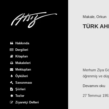
Makale
,
Orkun
TÜRK AH
Hakkında
Dergileri
Kitapları
Makaleleri
Mektupları
Merhum Ziya Göka
öğrenmiş ve düşm
Öyküleri
Savunması
Devamını oku
Şiirleri
27 Temmuz 195
Tezler
Ziyaretçi Defteri