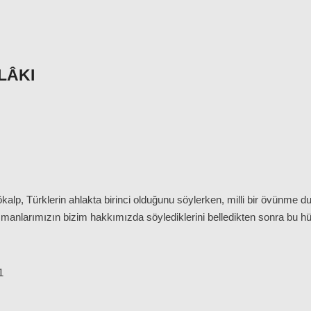
LÂKI
lp, Türklerin ahlakta birinci olduğunu söylerken, milli bir övünme du
anlarımızın bizim hakkımızda söylediklerini belledikten sonra bu hük
1