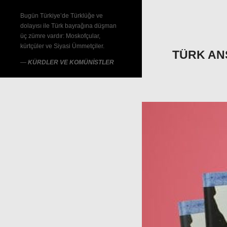
Bugün Türkiye’de Türklüğe ve
dolayısı ile Türk bayrağına düşman
üç zümre vardır: Moskofçular,
kürtçüler ve Siyasi Ümmetçiler.
TÜRK ANS
—
KÜRDLER VE KOMÜNİSTLER