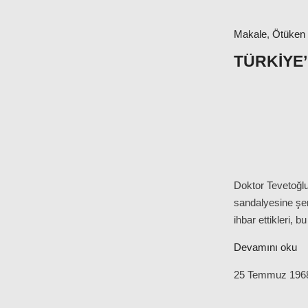
Makale
,
Ötüken
TÜRKIYE’
Doktor Tevetoğlu
sandalyesine şere
ihbar ettikleri, 
Devamını oku
25 Temmuz 196