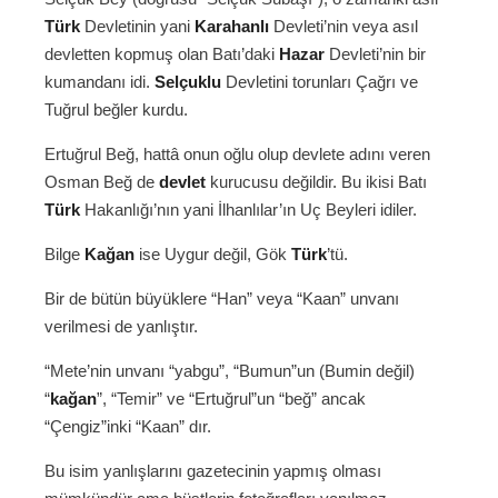
Türk
Devletinin yani
Karahanlı
Devleti’nin veya asıl
devletten kopmuş olan Batı’daki
Hazar
Devleti’nin bir
kumandanı idi.
Selçuklu
Devletini torunları Çağrı ve
Tuğrul beğler kurdu.
Ertuğrul Beğ, hattâ onun oğlu olup devlete adını veren
Osman Beğ de
devlet
kurucusu değildir. Bu ikisi Batı
Türk
Hakanlığı’nın yani İlhanlılar’ın Uç Beyleri idiler.
Bilge
Kağan
ise Uygur değil, Gök
Türk
’tü.
Bir de bütün büyüklere “Han” veya “Kaan” unvanı
verilmesi de yanlıştır.
“Mete’nin unvanı “yabgu”, “Bumun”un (Bumin değil)
“
kağan
”, “Temir” ve “Ertuğrul”un “beğ” ancak
“Çengiz”inki “Kaan” dır.
Bu isim yanlışlarını gazetecinin yapmış olması