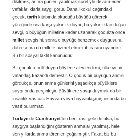
dikilmek, anma günleri yapılmak suretiyle devam eden
vefakârlıklarla saygı görür. Daha ilkokul çağındaki
çocuk,
tarih
kitabında okuduğu büyüğü görerek
yüreğinde ona karşı yakınlık duyar; bu yakınlıktan doğan
sevgi, o büyüğün milletine kadar uzanarak çocukta önce
millet
sevgisini, sonra o büyüğe benzemek duygusunu,
daha sonra da millete hizmet etmek ihtirasını uyandırır.
Bu bir sosyal taklit kanunudur.
Bir çocukta millî duygu böylece alevlendi mi, ülke iyi bir
vatandaş kazandı demektir. O çocuk bir büyüğün anıtını
gördükçe, onun anma günlerini yaşadıkça büyüklere
saygı onda perçinleşir. Büyüklere saygı duymak da bir
insanlık vasfıdır. Hayvan veya hayvanlaşmış insanda bu
vasıf bulunmaz.
Türkiye
’de
Cumhuriyet
’ten beri, rast gele de olsa, bu
saygıya başlandığını gösteren anmalar yapılmış, hele
son yıllarda anma törenleri çoğalmıştır. Fakat biz bu