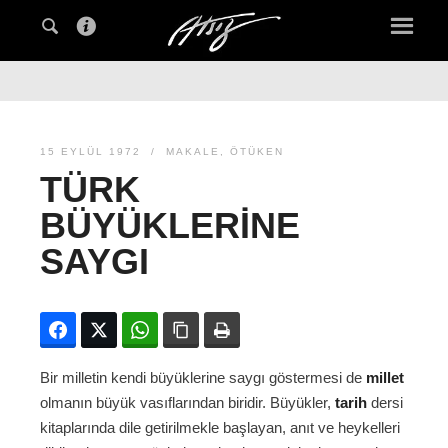
15 EYLÜL 1972
MAKALE
,
ÖTÜKEN
TÜRK
BÜYÜKLERINE
SAYGI
Facebook
Twitter
WhatsApp
Bağlanıyı kopyala
Yazdır
Bir milletin kendi büyüklerine saygı göstermesi de
millet
olmanın büyük vasıflarından biridir. Büyükler,
tarih
dersi
kitaplarında dile getirilmekle başlayan, anıt ve heykelleri