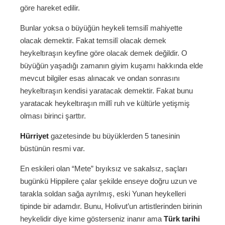
göre hareket edilir.
Bunlar yoksa o büyüğün heykeli temsilî mahiyette
olacak demektir. Fakat temsilî olacak demek
heykeltıraşın keyfine göre olacak demek değildir. O
büyüğün yaşadığı zamanın giyim kuşamı hakkında elde
mevcut bilgiler esas alınacak ve ondan sonrasını
heykeltıraşın kendisi yaratacak demektir. Fakat bunu
yaratacak heykeltıraşın millî ruh ve kültürle yetişmiş
olması birinci şarttır.
Hürriyet
gazetesinde bu büyüklerden 5 tanesinin
büstünün resmi var.
En eskileri olan “Mete” bıyıksız ve sakalsız, saçları
bugünkü Hippilere çalar şekilde enseye doğru uzun ve
tarakla soldan sağa ayrılmış, eski Yunan heykelleri
tipinde bir adamdır. Bunu, Holivut’un artistlerinden birinin
heykelidir diye kime gösterseniz inanır ama
Türk tarihi