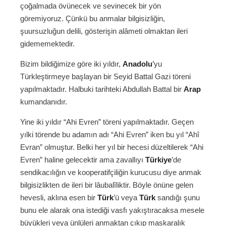
çoğalmada övünecek ve sevinecek bir yön
göremiyoruz. Çünkü bu anmalar bilgisizliğin,
şuursuzluğun delili, gösterişin alâmeti olmaktan ileri
gidememektedir.
Bizim bildiğimize göre iki yıldır,
Anadolu
’yu
Türkleştirmeye başlayan bir Seyid Battal Gazi töreni
yapılmaktadır. Halbuki tarihteki Abdullah Battal bir
Arap
kumandanıdır.
Yine iki yıldır “Ahi Evren” töreni yapılmaktadır. Geçen
yılki törende bu adamın adı “Ahi Evren” iken bu yıl “Ahî
Evran” olmuştur. Belki her yıl bir hecesi düzeltilerek “Ahi
Evren” haline gelecektir ama zavallıyı
Türkiye
’de
sendikacılığın ve kooperatifçiliğin kurucusu diye anmak
bilgisizlikten de ileri bir lâubalîliktir. Böyle önüne gelen
hevesli, aklına esen bir
Türk
’ü veya
Türk
sandığı şunu
bunu ele alarak ona istediği vasfı yakıştıracaksa mesele
büyükleri veya ünlüleri anmaktan çıkıp maskaralık