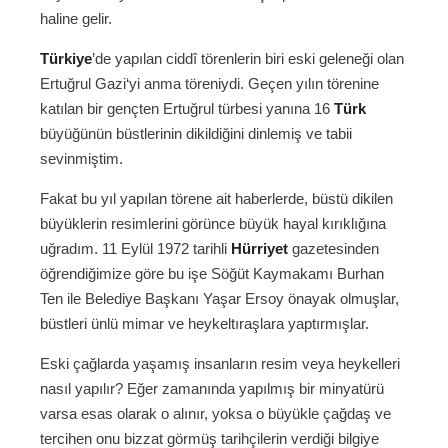
haline gelir.
Türkiye
’de yapılan ciddî törenlerin biri eski geleneği olan
Ertuğrul Gazi‘yi anma töreniydi. Geçen yılın törenine
katılan bir gençten Ertuğrul türbesi yanına 16
Türk
büyüğünün büstlerinin dikildiğini dinlemiş ve tabii
sevinmiştim.
Fakat bu yıl yapılan törene ait haberlerde, büstü dikilen
büyüklerin resimlerini görünce büyük hayal kırıklığına
uğradım. 11 Eylül 1972 tarihli
Hürriyet
gazetesinden
öğrendiğimize göre bu işe Söğüt Kaymakamı Burhan
Ten ile Belediye Başkanı Yaşar Ersoy önayak olmuşlar,
büstleri ünlü mimar ve heykeltıraşlara yaptırmışlar.
Eski çağlarda yaşamış insanların resim veya heykelleri
nasıl yapılır? Eğer zamanında yapılmış bir minyatürü
varsa esas olarak o alınır, yoksa o büyükle çağdaş ve
tercihen onu bizzat görmüş tarihçilerin verdiği bilgiye