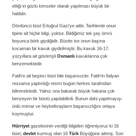
ettiği iri gözlü kimseler olarak yapılması büyük bir
hatâdır.
Dördüncü büst Ertuğrul Gazi‘ye aittir. Tarihlerde onun
tipine ait hiçbir bilgi, yoktur. Bildiğimiz tek şey ömrü
boyunca börk giydiğidir. Büstte ise onun başına
kocaman bir kavuk giydirilmiştir. Bu kavuk 16-17.
yüzyıllara ait gösterişli
Osmanlı
kavuklarına çok
benzemektedir.
Fatih‘e ait beşinci büst bile başarısızdır. Fatih‘in İtalyan
ressama yaptırdığı resmi bugün herkes tarafından
bilinmektedir. Yalnız ona bakarak büyük hakana çok
benzeyen bir büstü yapılabilirdi. Bunun dahi yapılmayışı
ünlü mimar ve heykeltıraşların başarısızlığını ortaya
koymuştur.
Hürriyet
gazetesinin verdiği bilgiden öğreniyoruz ki 16
büst,
devlet
kurmuş olan 16
Türk
Büyüğüne aitmiş. Son