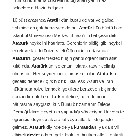
mümkündür ama büstlerin fotoğrafları yanılmaz
belgelerdir. Hazin belgeler…
16 büst arasında
Atatürk
‘ün büstü de var ve galiba
sahibine en çok benzeyen de bu.
Atatürk
‘ün büstü bize,
İstanbul Üniversitesi Merkez Binası’nın bahçesindeki
Atatürk
heykelini hatırlattı. Görenlerin bildiği gibi heykel
erkek ve kız iki üniversiteli Öğrencinin ortasında
Atatürk
‘ü göstermektedir. İşin garibi öğrencilerin atlet
kılığında,
Atatürk
‘ün ise entarili olarak tasvir edilmiş
olmasıdır. Her şeyden önce bir asker olan
Atatürk
‘ü
gecelik denecek çirkin bir kılıkla, eski Asurî ve İran
hükümdar rölyeflerindeki şekillere benzeyen biçimde
canlandırmak hem
Türk
milletine, hem de onun
hâtırasına saygısızlıktır. Bunu bir zamanın Talebe
Derneği İdare Heyeti’nin yaptırdığı söyleniyor. Üniversite
öğrencisi deyince akla atlet veya atlet kılıklı gençler
gelmez.
Atatürk
diyince de ya
kumandan
, ya da sivil
elbiseli
devlet
adamı gelir. Hakikat bu iken atletli, entarili