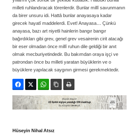
milleti ruhlandıracak törenlerdir. Bunlar millî savunmanın
da birer unsuru idi. Hattâ bunlar anayasaya kadar
girecek hayatî maddelerdi. Evet! Anayasa… Çünkü
anayasa, bazı art niyetli hainlerin bangır bangır
bağırdıkları gibi grev, genel grev vesairenin cirit atacağı
bir eser olmadan önce millî ruhun dile geldiği bir anıt
olmak mecburiyetindedir. Bu bakımdan oraya işçi ve
patrondan önce bu milleti yaratan büyüklerin ve o
büyüklere yapılacak saygının girmesi gerekmektedir.
Facebook
Twitter
WhatsApp
Bağlanıyı kopyala
Yazdır
Hüseyin Nihal Atsız