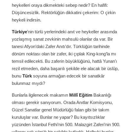
heykelleri oraya dikmekteki sebep nedir? En hafifi:
Düşüncesizlik. Rektörlüğün dikkatini çekerim: O çirkin
heykeli indirsin.
Türkiye
’nin türlü yerlerindeki anıt ve heykeller arasında
yozlaşmış sanat zevkinin mahsulü olanlar da var. Bir
tanesi Afyon’daki Zafer Anıtı’dır. Türklüğün tarihinde
dönüm noktası olan bir zafer, iki çıplak King-kong’la mı
temsil edilecekti. Bu zaferin büyüklüğünü, hattâ Yunan’ı
rezil etmeden, daha başarılı şekilde ele alacak bir üslûp,
bunu
Türk
soyuna armağan edecek bir sanatkâr
bulunmaz mıydı?
Bunlarla ilgilenecek makamın
Millî Eğitim
Bakanlığı
olması gerekir sanıyorum. Orada Anıtlar Komisyonu,
Güzel Sanatlar genel Müdürlüğü falan gibi bir takım
kuruluşlar var. Bunlar ne yapar? Bu kayıtsızlıklar
yüzünden İstanbul Fethi’nin 500. Malazgirt Zaferi’nin 900.
yıllarını çok sönük bir şekilde kutladık. Halbuki bunlar