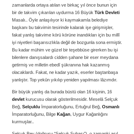
zamanlarda ortaya atılan ve birkaç yıl önce bunun için
bir de takvim çıkarılan uydurma 16 Büyük
Türk Devleti
Masalı.. Öyle anlaşılıyor ki kaymakamla belediye
başkanı bu takvimin tesirinde kalarak işe girişmişler,
fakat yanlış takvime körü körüne inandıkları için bu millî
iyi niyetleri başarısızlıkla değil de bozgunla sona ermiştir.
Bu kadar mühim ve güzel bir teşebbüse girerken bu işi
bilenlere danışsalardı cidden şahane bir eser meydana
getirmiş ve milletin ebedî şükranına hak kazanmış
olacaklardı. Fakat, ne kadar yazık, eserler baştanbaşa
yanlıştır. Top yekûn yıkılıp yeniden yapılması lâzımdır.
Bir büyük yanlış da burada büstü olan 16 kişinin, 16
devlet
kurucusu olarak gösterilmesidir. Meselâ Selçuk
Beğ,
Selçuklu
İmparatorluğunu, Ertuğrul Beğ,
Osmanlı
İmparatorluğunu, Bilge
Kağan
, Uygur Kağanlığını
kurmuşlar..
Selçuk Bey (doğrusu “Selçuk Subaşı”), o zamanki asıl