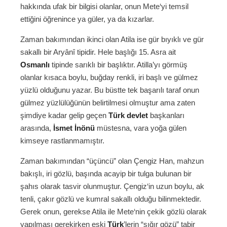
hakkında ufak bir bilgisi olanlar, onun Mete‘yi temsil
ettiğini öğrenince ya güler, ya da kızarlar.
Zaman bakımından ikinci olan Atila ise gür bıyıklı ve gür
sakallı bir Aryânî tipidir. Hele başlığı 15. Asra ait
Osmanlı
tipinde sarıklı bir başlıktır. Atilla’yı görmüş
olanlar kısaca boylu, buğday renkli, iri başlı ve gülmez
yüzlü olduğunu yazar. Bu büstte tek başarılı taraf onun
gülmez yüzlülüğünün belirtilmesi olmuştur ama zaten
şimdiye kadar gelip geçen
Türk
devlet
başkanları
arasında,
İsmet İnönü
müstesna, vara yoğa gülen
kimseye rastlanmamıştır.
Zaman bakımından “üçüncü” olan Çengiz Han, mahzun
bakışlı, iri gözlü, başında acayip bir tulga bulunan bir
şahıs olarak tasvir olunmuştur. Çengiz‘in uzun boylu, ak
tenli, çakır gözlü ve kumral sakallı olduğu bilinmektedir.
Gerek onun, gerekse Atila ile Mete‘nin çekik gözlü olarak
yapılması gerekirken eski
Türk
’lerin “sığır gözü” tabir