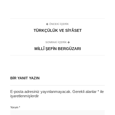
ÖNCEKI İÇERIK
TÜRKÇÜLÜK VE SIYÂSET
SONRAKI IÇERIK
MILLÎ ŞEFIN BERGÜZARI
BIR YANIT YAZIN
E-posta adresiniz yayınlanmayacak.
Gerekli alanlar
*
ile
işaretlenmişlerdir
Yorum
*