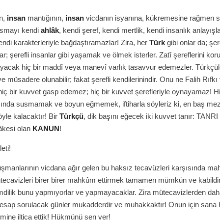
ın,
insan
mantığının,
insan
vicdanın isyanına, kükremesine rağmen 
smayı kendi
ahlâk
, kendi şeref, kendi mertlik, kendi insanlık anlayışl
ndi karakterleriyle bağdaştıramazlar! Zira, her
Türk
gibi onlar da; şer
r; şerefli insanlar gibi yaşamak ve ölmek isterler. Zatî şereflerini kor
yacak hiç bir maddî veya manevî varlık tasavvur edemezler. Türkçül
e müsadere olunabilir; fakat şerefli kendilerinindir. Onu ne Falih Rıfkı
iç bir kuvvet gasp edemez; hiç bir kuvvet şerefleriyle oynayamaz! Hi
sında susmamak ve boyun eğmemek, iftiharla söyleriz ki, en baş mez
yle kalacaktır! Bir
Türkçü
, dik başını eğecek iki kuvvet tanır: TANRI 
âkesi olan
KANUN
!
eti!
şmanlarının vicdana ağır gelen bu haksız tecavüzleri karşısında 
tecavizleri birer birer mahkûm ettirmek tamamen mümkün ve kabildi
dilik bunu yapmıyorlar ve yapmayacaklar. Zira mütecavizlerden dah
hesap sorulacak günler mukadderdir ve muhakkaktır! Onun için sana 
imine iltica ettik! Hükmünü sen ver!