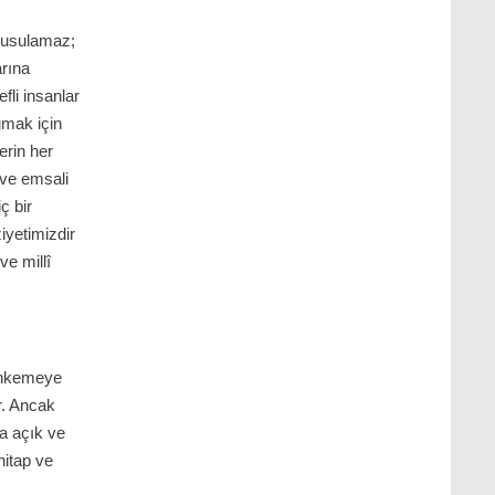
susulamaz;
arına
efli insanlar
umak için
erin her
 ve emsali
ç bir
iyetimizdir
ve millî
mahkemeye
r. Ancak
a açık ve
hitap ve