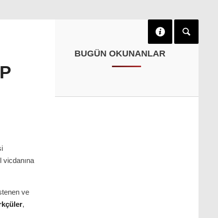
BUGÜN OKUNANLAR
UP
i
l vicdanına
stenen ve
rkçüler
,