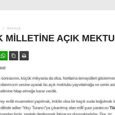
6
MAKALE
 MILLETINE AÇIK MEKT
ok
witter
WhatsApp
Bağlanıyı kopyala
Yazdır
eti!
sonrasının, küçük mikyasta da olsa, hortlama temayülleri göstermes
icdanımızın sesine uyarak bu açık mektubu yayınlamağa ve senin asi
selimine hitap etmeğe karar verdik.
vey evlât muamelesi yapılmak, imkân olsa bir kaşık suda boğulmak i
dilinde adları “Irkçı Turancı”ya çıkarılmış olan millî şuur yaratıcısı
Tü
andan fazla, seninle dertleşmek ihtiyacını duymaktadırlar. Zira, öz