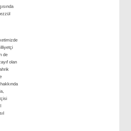
rşısında
nezzül
ketimizde
lliyetçi
in de
ayıf olan
ahrik
e
hakkında
la,
tçisi
l
sıl