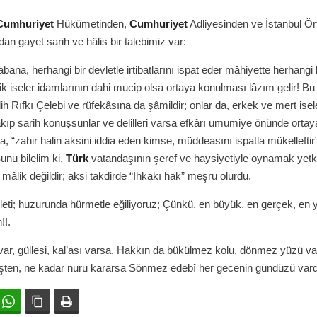
Cumhuriyet
Hükümetinden,
Cumhuriyet
Adliyesinden ve İstanbul Örf
an gayet sarih ve hâlis bir talebimiz var:
bana, herhangi bir devletle irtibatlarını ispat eder mâhiyette herhangi 
k iseler idamlarının dahi mucip olsa ortaya konulması lâzım gelir! Bu 
h Rıfkı Çelebi ve rüfekâsına da şâmildir; onlar da, erkek ve mert isel
akıp sarih konuşsunlar ve delilleri varsa efkârı umumiye önünde ortay
ra, “zahir halin aksini iddia eden kimse, müddeasını ispatla mükellefti
nu bilelim ki,
Türk
vatandaşının şeref ve haysiyetiyle oynamak yetk
i mâlik değildir; aksi takdirde “İhkakı hak” meşru olurdu.
leti; huzurunda hürmetle eğiliyoruz; Çünkü, en büyük, en gerçek, en 
!!.
ar, güllesi, kal’ası varsa, Hakkın da bükülmez kolu, dönmez yüzü va
en, ne kadar nuru kararsa Sönmez edebî her gecenin gündüzü vardı
ok
witter
WhatsApp
Bağlanıyı kopyala
Yazdır