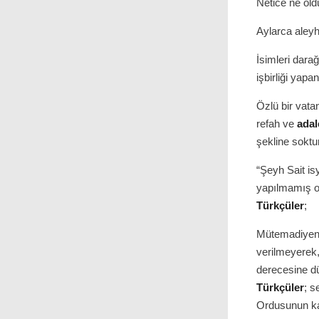
Netice ne old
Aylarca aleyh
İsimleri darağ
işbirliği yapa
Özlü bir vatan
refah ve
adal
şekline sokt
“Şeyh Sait is
yapılmamış ol
Türkçüler
;
Mütemadiyen a
verilmeyerek,
derecesine dü
Türkçüler
; s
Ordusunun ka