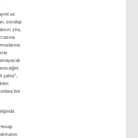
.
ayret ve
an, sövülüp
ısın; zira,
azcasına
amuslarına
krar
ulamayacak
vereceğini
li şahıs”,
kleri
 onlara bol
lığında
. Hesap
 sokmanın