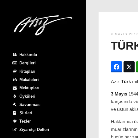
9 MAYIS 201
TÜRK
Hakkında
Dergileri
Facebo
T
Kitapları
Makaleleri
Aziz
Türk
mill
Mektupları
3 Mayıs
1944 
Öyküleri
karşısında v
Savunması
ve üstün aklı
Şiirleri
Tezler
Haklarında ü
muarızlarının 
Ziyaretçi Defteri
bugün her zam