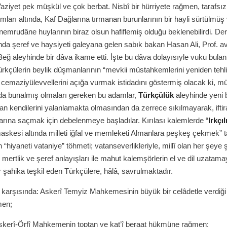
aziyet pek müşkül ve çok berbat. Nisbî bir hürriyete rağmen, tarafsı
ları altında, Kaf Dağlarına tırmanan burunlarının bir hayli sürtülmüş
nemrudâne huylarının biraz olsun hafiflemiş olduğu beklenebilirdi. De
ında şeref ve haysiyeti galeyana gelen sabık bakan Hasan Ali, Prof. a
ğ aleyhinde bir dâva ikame etti. İşte bu dâva dolayısıyle vuku bulan
ürkçülerin beylik düşmanlarının “mevkii müstahkemlerini yeniden tehl
emaziyülevvellerini açığa vurmak istidadını göstermiş olacak ki, m
nda bunalmış olmaları gereken bu adamlar,
Türkçülük
aleyhinde yeni 
 an kendilerini yalanlamakta olmasından da zerrece sıkılmayarak, iftir
aflarına saçmak için debelenmeye başladılar. Kırılası kalemlerde “
Irkçıl
askesi altında milleti iğfal ve memleketi Almanlara peşkeş çekmek” 
n “hiyaneti vataniye” töhmeti; vatanseverlikleriyle, millî olan her şeye ş
le, mertlik ve şeref anlayışları ile mahut kalemşörlerin el ve dil uzatam
şahika teşkil eden Türkçülere, hâlâ, savrulmaktadır.
m karşısında: Askerî Temyiz Mahkemesinin büyük bir celâdetle verdiğ
men;
skerî-Örfî Mahkemenin toptan ve kat’î beraat hükmüne rağmen;