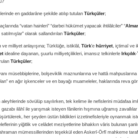
u?
lerinde en gaddarâne şekilde atılıp tutulan
Türkçüler
;
açlarında “vatan hainleri” “darbei hükümet yapacak ihtilâlciler” “
Alma
n satılmışlar” olarak sallandırılan
Türkçüler
;
 ve milliyet anlayışına; Türklüğe, istiklâl,
Türk
’e
hürriyet
, içtimaî ve i
et
idealine dayanan, şuurlu milliyetçilikleri, imansız telkinlerle
Irkçılık
-
urulan
Türkçüler
;
yanı müsebbiplerine, bolşeviklik maznunlarına ve hattâ mahpuslarına
an” en ağır işkenceler ve en bayağı muameleler, haklarında reva gör
leyhlerinde sövülüp sayılırken, tek kelime ile nefislerini müdafaa im
 gazabı ilâhî ile yarışmak isteyen fânilerin hışmına uğramış zavallılar
şürtülerek, her şeyden üstün bildikleri izzetinefisleriyle oynanmak is
eleflerinin yiğitlik ve celâdet meziyetlerine bihakkın vâris bulunan şanl
hraman mümessillerinden teşekkül eden Askerî-Örfî mahkeme taraf