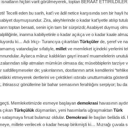
i isnatların hiçbiri varit görülmeyerek, toptan BERAAT ETTİRİLDİLER
eti! Tecelli eden bu sarih, kat’i ve âdil netice karşısında sen bir hayli h
abiyet duymuşsundur. Zira, aleyhlerinde o kadar kat’iyetle atılıp tutul
arın toptan beraati, senin için tam bir sürprizdi; Asabiyet duymuş olmal
alpliliğinle, inanma kabiliyetinle o kadar açıkça ve o kadar kaale alm
oluyordu ki… Adı Irkçı- Turancıya çıkartılan
Türkçüler
de, şeref ve n
amamış vatandaşlar sıfatiyle,
millet
ve memleket içindeki yerlerini te
nundular. Aylarca mâruz kaldıkları gayri insanî muamelelerin unut
fızalarından silip atmaları mümkün olmasa da; müsebbiplerin tarziye 
afdilleşmeseler de; yakınlarının, dostlarının artık kendilerini “tehlike
telâkki etmeyerek dertlerini ve çektikleri ıstırabı unutturmakta gösterdi
 ihtirassız gönüllerine bir bahar semasının ferahlığını serpiyor; bu da
 geçti. Memleketimizde esmeye başlayan
demokrasi
havasının aydın
ra çıkan
Türkçülük
düşmanları, yeni hasımlarla uğraşmaktan
Türk
ine sataşmaya fırsat bulamaz oldular.
Demokrasi
ile başları belâda idi
eye, millete verilecek o kadar hesap birikmişti ki… Mızrağı çuvala