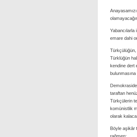
Anayasamızın 
olamayacağın
Yabancılarla 
emare dahi o
Türkçülüğün
Türklüğün hali
kendine dert 
bulunmasına
Demokraside
taraftan henü
Türkçülerin t
komünistlik 
olarak kalac
Böyle aşikâr 
rağmen: