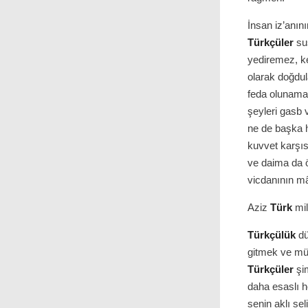
İnsan iz’anın
Türkçüler
su
yediremez, ke
olarak doğdula
feda olunama
şeyleri gasb v
ne de başka h
kuvvet karşı
ve daima da ö
vicdanının m
Aziz
Türk
mill
Türkçülük
dü
gitmek ve mü
Türkçüler
şim
daha esaslı 
senin aklı sel