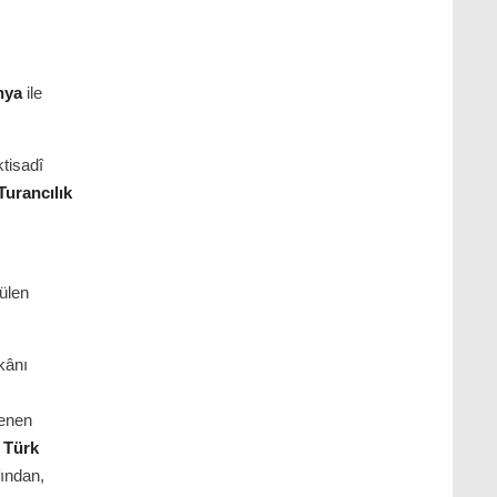
nya
ile
ktisadî
Turancılık
ülen
kânı
tenen
ı
Türk
ından,