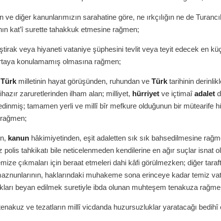
ve diğer kanunlarımızın sarahatine göre, ne ırkçılığın ne de Turancı
ın kat’î surette tahakkuk etmesine rağmen;
iştirak veya hiyaneti vataniye şüphesini tevlit veya teyit edecek en kü
rtaya konulamamış olmasına rağmen;
,
Türk
milletinin hayat görüşünden, ruhundan ve
Türk
tarihinin derinlikl
hazır zaruretlerinden ilham alan; milliyet,
hürriyet
ve içtimaî
adalet
d
edinmiş; tamamen yerli ve millî bîr mefkure olduğunun bir mütearife
 rağmen;
n,
kanun
hâkimiyetinden, eşit adaletten sık sık bahsedilmesine rağm
z polis tahkikatı bile neticelenmeden kendilerine en ağır suçlar isnat 
emize çıkmaları için beraat etmeleri dahi kâfi görülmezken; diğer taraf
maznunlarının, haklarındaki muhakeme sona erinceye kadar temiz va
akları beyan edilmek suretiyle ibda olunan muhteşem tenakuza rağme
tenakuz ve tezatların millî vicdanda huzursuzluklar yaratacağı bedihî