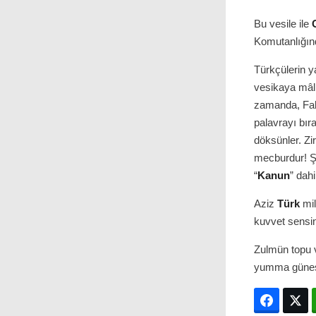
Bu vesile ile
Komutanlığınd
Türkçülerin ya
vesikaya mâli
zamanda, Fali
palavrayı bır
döksünler. Zi
mecburdur! Şu
“
Kanun
” dah
Aziz
Türk
mil
kuvvet sensin
Zulmün topu v
yumma güneşt
Facebo
T