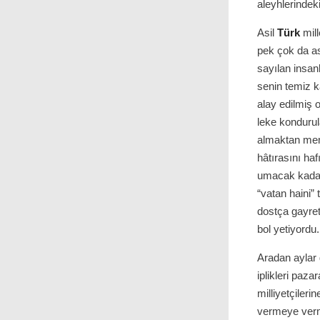
aleyhlerindek
Asil
Türk
mill
pek çok da as
sayılan insanl
senin temiz k
alay edilmiş 
leke kondurul
almaktan mem
hâtırasını ha
umacak kadar s
“vatan haini” 
dostça gayret,
bol yetiyordu.
Aradan aylar
iplikleri paza
milliyetçiler
vermeye verm