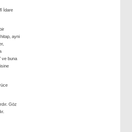
î İdare
bir
hitap, ayni
er,
a
r” ve buna
isine
yüce
rdır. Göz
r.