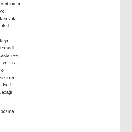
z matbuatın
 ve
rken vâki
vukat
ikeye
ütemadi
baştan ve
a ve isnat
ık
-
tarzında
iddetli
ayacağı
i bozma