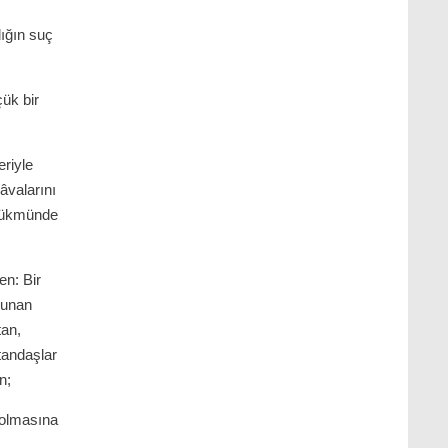
lığın suç
çük bir
eriyle
âvalarını
 hükmünde
en: Bir
olunan
tan,
tandaşlar
n;
 olmasına