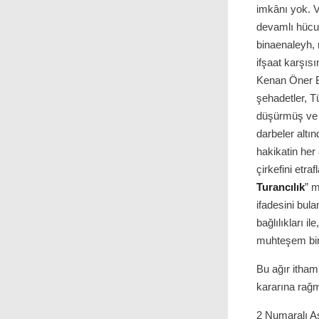
imkânı yok. V
devamlı hücum
binaenaleyh, 
ifşaat karşıs
Kenan Öner Be
şehadetler, T
düşürmüş ve c
darbeler altı
hakikatin her
çirkefini etr
Turancılık
” m
ifadesini bula
bağlılıkları i
muhteşem bir 
Bu ağır itha
kararına rağ
2 Numaralı A