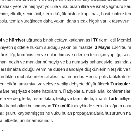
 nahak yere ve neşriyat yolu ile vuku bulan iftira ve isnat yağmuru ka
nin şefkatli, senin âdil, senin küçük hislere kapılmaz, basit kinlere te
olu, temiz yüreğinden daha yakın, daha sıcak hiçbir varlık tasavvur
i
ve
hürriyet
uğrunda binbir cefaya katlanan asil
Türk
milleti! Memle
 zihniyetin şiddetle hüküm sürdüğü yakın bir mazide,
3 Mayıs
1944’te, mi
nistliği, komünistleri ve onları himaye edenleri tel’in için yaptığı, sen
anan, nezih ve manidar nümayiş ve bu nümayiş bahanesiyle, aslında z
sarsılmakta olduğu vehmine düşen sandalye düşkünlerinin teşvik ve t
ürdükleri muhakemeler silsilesi malûmundur. Henüz polis tahkikatı bil
n, efkârı umumiye velveleye verilip dehşete düşürtülerek
Türkçüler
âne neşriyatı elbette hatırlarsın. Radyolarla, nutuklarla, konferanslar
ete ve dergilerle, resmî kitap, tebliğ ve tamimlerle, imanlı
Türk
milliye
ka kabahatlari bulunmayan
Türkçülük
aleyhinde senin kulağının nası
nu; şuuru kaybetmişçesine vuku bulan propagandalarla huzurunun na
da, elbette, unutmamışsındır.