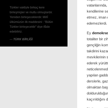
vatanlarında,
Türkler vaktiyle birkaç kere
kendilerine se
birleşmişler ve mutlu olmuşlardır.
etmez, iman d
Yeniden birleşeceklerdir. Millî
ülkümüzün ilk maddesini : “Bütün
edemezlerdi.
Türkler birleşecektir” diye ifâde
edebiliriz.
Ey
demokras
totaliter bir
—
TÜRK BİRLİĞİ
gençliğin komü
takdirini kaz
mevkilerinin 
ederek yürütt
neticelenmede
yapılan gaddar
derslerle, gaz
olmaktan baş
doldurulduğu
kaçırıldığını 