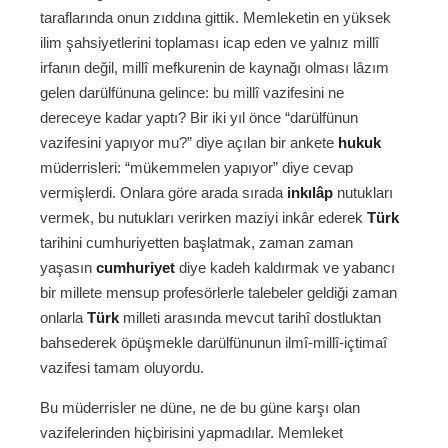
taraflarında onun zıddına gittik. Memleketin en yüksek
ilim şahsiyetlerini toplaması icap eden ve yalnız millî
irfanın değil, millî mefkurenin de kaynağı olması lâzım
gelen darülfünuna gelince: bu millî vazifesini ne
dereceye kadar yaptı? Bir iki yıl önce “darülfünun
vazifesini yapıyor mu?” diye açılan bir ankete
hukuk
müderrisleri: “mükemmelen yapıyor” diye cevap
vermişlerdi. Onlara göre arada sırada
inkılâp
nutukları
vermek, bu nutukları verirken maziyi inkâr ederek
Türk
tarihini cumhuriyetten başlatmak, zaman zaman
yaşasın
cumhuriyet
diye kadeh kaldırmak ve yabancı
bir millete mensup profesörlerle talebeler geldiği zaman
onlarla
Türk
milleti arasında mevcut tarihî dostluktan
bahsederek öpüşmekle darülfünunun ilmî-millî-içtimaî
vazifesi tamam oluyordu.
Bu müderrisler ne düne, ne de bu güne karşı olan
vazifelerinden hiçbirisini yapmadılar. Memleket