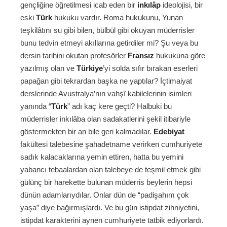
gençliğine öğretilmesi icab eden bir
inkılâp
ideolojisi, bir
eski
Türk
hukuku vardır. Roma hukukunu, Yunan
teşkilâtını su gibi bilen, bülbül gibi okuyan müderrisler
bunu tedvin etmeyi akıllarına getirdiler mi? Şu veya bu
dersin tarihini okutan profesörler
Fransız
hukukuna göre
yazılmış olan ve
Türkiye
’yi solda sıfır bırakan eserleri
papağan gibi tekrardan başka ne yaptılar? İçtimaiyat
derslerinde Avustralya’nın vahşî kabilelerinin isimleri
yanında “
Türk
” adı kaç kere geçti? Halbuki bu
müderrisler inkılâba olan sadakatlerini şekil itibariyle
göstermekten bir an bile geri kalmadılar.
Edebiyat
fakültesi talebesine şahadetname verirken cumhuriyete
sadık kalacaklarına yemin ettiren, hatta bu yemini
yabancı tebaalardan olan talebeye de teşmil etmek gibi
gülünç bir harekette bulunan müderris beylerin hepsi
dünün adamlarıydılar. Onlar dün de “padişahım çok
yaşa” diye bağırmışlardı. Ve bu gün istipdat zihniyetini,
istipdat karakterini aynen cumhuriyete tatbik ediyorlardı.