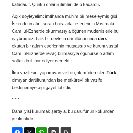
kafadadır. Çünkü onların ilimleri de o kadardır.
Açık söyleyelim: imtihanda mühim bir meseleymiş gibi
İskenderin atını soran hocalarla, eserlerinin Mısırdaki
Cami ül-Ezherde okunmasıyla öğünen müderrislerle bu
iş yürümez. Lâik bir devletin darülfünununda
ders
okutan bir adam eserlerinin mütaassıp ve kurunuvustaî
Câmi ül-Ezherde revaç bulmasıyla öğünürse o adam
softalıkla iftihar ediyor demektir.
İlmî vazifesini yapamıyan ve bir çok müderrisleri
Türk
olmıyan darülfünundan ise mefkûrevî bir vazife
beklenemiyeceği gayet tabiîdir.
* * *
Daha iyisi kurulmak şartıyla, bu darülfünun kökünden
yıkılmalıdır.
Facebook
Twitter
WhatsApp
Bağlanıyı kopyala
Yazdır