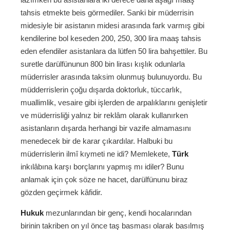
tahsis etmekte beis görmediler. Sanki bir müderrisin
midesiyle bir asistanın midesi arasında fark varmış gibi
kendilerine bol keseden 200, 250, 300 lira maaş tahsis
eden efendiler asistanlara da lütfen 50 lira bahşettiler. Bu
suretle darülfünunun 800 bin lirası kışlık odunlarla
müderrisler arasında taksim olunmuş bulunuyordu. Bu
müdderrislerin çoğu dışarda doktorluk, tüccarlık,
muallimlik, vesaire gibi işlerden de arpalıklarını genişletir
ve müderrisliği yalnız bir reklâm olarak kullanırken
asistanların dışarda herhangi bir vazife almamasını
menedecek bir de karar çıkardılar. Halbuki bu
müderrislerin ilmî kıymeti ne idi? Memlekete,
Türk
inkılâbına karşı borçlarını yapmış mı idiler? Bunu
anlamak için çok söze ne hacet, darülfünunu biraz
gözden geçirmek kâfidir.
Hukuk
mezunlarından bir genç, kendi hocalarından
birinin takriben on yıl önce taş basması olarak basılmış