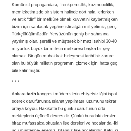
Komünist propagandası, firenkperestlik, kozmopolitlik,
memleketimizde bir sistem halinde dört nala ilerlerken
ve artık “din” bir mefkûre olmak kuvvetini kaybetmişken
bizim için sarılacak yegâne istinatgâh milliyetimiz, genç
Türkçülüğümüzdür. Yeryüzünün geniş bir sahasına
yayılmış olan, şerefli ve müşterek bir mazi sahibi 30-40
milyonluk büyük bir milletin mefkuresi başka bir şey
olamaz. Bir gün muhakkak birleşmesi tarihî bir zaruret
olan bu büyük milletin programını çizmek için, hatta geç
bile kalınmıştır.
* * *
Ankara
tarih
kongresi müderrislerin ehliyetsizliğini ispat
ederek darülfünunda ıslahat yapılması lüzumunu tekrar
ortaya koydu. Hakikatte bu günkü darülfünun orta
mekteplerin üçüncü devresidir. Çünkü buradaki dersler
biraz mufassalca okutulan lise dersleri ve hocalar da -iki
üçü müstesna- esersiz, kitapsız lise hocalarıdır. Kaldı ki