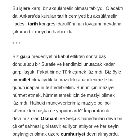
Bu işlere karşı bir aksülâmelin olması tabiiydi. Olacaktı
da. Ankara’da kurulan
tarih
cemiyeti bu aksülâmelin
ifadesi,
tarih
kongresi darülfünunun foyasını meydana
çıkaran bir meydan harbi oldu.
* * *
Biz
garp
medeniyetini kabul ettikten sonra baş
döndürücü bir Süratle ve kendimizi unutacak kadar
garplılaştık. Fakat bir de Türkleşmek lâzımdı. Biz öyle
bir
millet
olmalıydık ki mazideki ananelerimizle bu
günün icaplarını telif edebilelim. Bunun için maziye
hürmet etmek, hürmet etmek için de maziyi bilmek
lâzımdı. Halbuki münevverlerimiz maziye bol bol
sövmekten başka ne yapıyorlardı? İmparatorluk
devrimiz olan
Osmanlı
ve Selçuk hanedanları devri bir
çirkef sahnesi gibi tasvir ediliyor, atılıyor ve her şeyin
başlangıcı olmak üzere
cumhuriyet
devri alınıyordu.