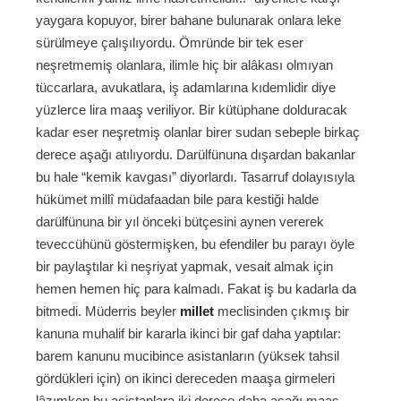
yaygara kopuyor, birer bahane bulunarak onlara leke
sürülmeye çalışılıyordu. Ömründe bir tek eser
neşretmemiş olanlara, ilimle hiç bir alâkası olmıyan
tüccarlara, avukatlara, iş adamlarına kıdemlidir diye
yüzlerce lira maaş veriliyor. Bir kütüphane dolduracak
kadar eser neşretmiş olanlar birer sudan sebeple birkaç
derece aşağı atılıyordu. Darülfünuna dışardan bakanlar
bu hale “kemik kavgası” diyorlardı. Tasarruf dolayısıyla
hükümet millî müdafaadan bile para kestiği halde
darülfünuna bir yıl önceki bütçesini aynen vererek
teveccühünü göstermişken, bu efendiler bu parayı öyle
bir paylaştılar ki neşriyat yapmak, vesait almak için
hemen hemen hiç para kalmadı. Fakat iş bu kadarla da
bitmedi. Müderris beyler
millet
meclisinden çıkmış bir
kanuna muhalif bir kararla ikinci bir gaf daha yaptılar:
barem kanunu mucibince asistanların (yüksek tahsil
gördükleri için) on ikinci dereceden maaşa girmeleri
lâzımken bu asistanlara iki derece daha aşağı maaş