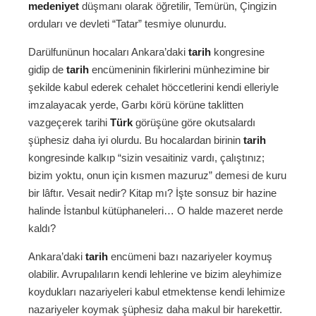
medeniyet
düşmanı olarak öğretilir, Temürün, Çingizin
orduları ve devleti “Tatar” tesmiye olunurdu.
Darülfunünun hocaları Ankara’daki
tarih
kongresine
gidip de
tarih
encümeninin fikirlerini münhezimine bir
şekilde kabul ederek cehalet höccetlerini kendi elleriyle
imzalayacak yerde, Garbı körü körüne taklitten
vazgeçerek tarihi
Türk
görüşüne göre okutsalardı
şüphesiz daha iyi olurdu. Bu hocalardan birinin
tarih
kongresinde kalkıp “sizin vesaitiniz vardı, çalıştınız;
bizim yoktu, onun için kısmen mazuruz” demesi de kuru
bir lâftır. Vesait nedir? Kitap mı? İşte sonsuz bir hazine
halinde İstanbul kütüphaneleri… O halde mazeret nerde
kaldı?
Ankara’daki
tarih
encümeni bazı nazariyeler koymuş
olabilir. Avrupalıların kendi lehlerine ve bizim aleyhimize
koydukları nazariyeleri kabul etmektense kendi lehimize
nazariyeler koymak şüphesiz daha makul bir harekettir.