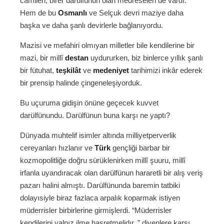
camileri, birer darülfünun olan medreseleri de vardı.
Hem de bu
Osmanlı
ve Selçuk devri maziye daha
başka ve daha şanlı devirlerle bağlanıyordu.
Mazisi ve mefahiri olmıyan milletler bile kendilerine bir
mazi, bir millî
destan
uydururken, biz binlerce yıllık şanlı
bir fütuhat,
teşkilât
ve
medeniyet
tarihimizi inkâr ederek
bir prensip halinde çingeneleşiyorduk.
Bu uçuruma gidişin önüne geçecek kuvvet
darülfünundu. Darülfünun buna karşı ne yaptı?
Dünyada muhtelif isimler altında milliyetperverlik
cereyanları hızlanır ve
Türk
gençliği barbar bir
kozmopolitliğe doğru sürüklenirken millî şuuru, millî
irfanla uyandıracak olan darülfünun hararetli bir alış veriş
pazarı halini almıştı. Darülfünunda baremin tatbiki
dolayısiyle biraz fazlaca arpalık koparmak istiyen
müderrisler birbirlerine girmişlerdi. “Müderrisler
kendilerini yalnız ilme hasretmelidır..” diyenlere karşı