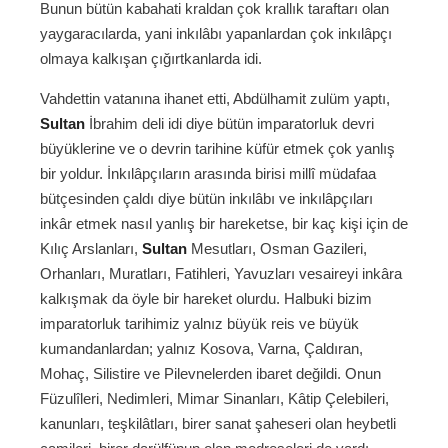
Bunun bütün kabahati kraldan çok krallık taraftarı olan
yaygaracılarda, yani inkılâbı yapanlardan çok inkılâpçı
olmaya kalkışan çığırtkanlarda idi.
Vahdettin vatanına ihanet etti, Abdülhamit zulüm yaptı,
Sultan
İbrahim deli idi diye bütün imparatorluk devri
büyüklerine ve o devrin tarihine küfür etmek çok yanlış
bir yoldur. İnkılâpçıların arasında birisi millî müdafaa
bütçesinden çaldı diye bütün inkılâbı ve inkılâpçıları
inkâr etmek nasıl yanlış bir hareketse, bir kaç kişi için de
Kılıç Arslanları,
Sultan
Mesutları, Osman Gazileri,
Orhanları, Muratları, Fatihleri, Yavuzları vesaireyi inkâra
kalkışmak da öyle bir hareket olurdu. Halbuki bizim
imparatorluk tarihimiz yalnız büyük reis ve büyük
kumandanlardan; yalnız Kosova, Varna, Çaldıran,
Mohaç, Silistire ve Pilevnelerden ibaret değildi. Onun
Füzulîleri, Nedimleri, Mimar Sinanları, Kâtip Çelebileri,
kanunları, teşkilâtları, birer sanat şaheseri olan heybetli