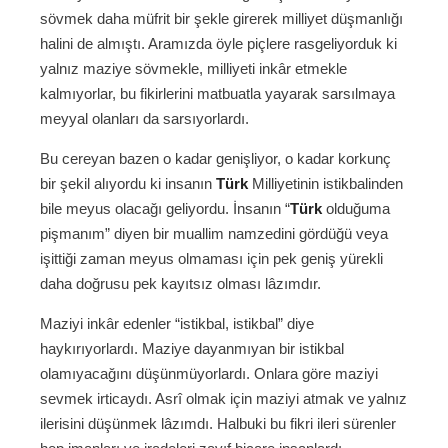
sövmek daha müfrit bir şekle girerek milliyet düşmanlığı
halini de almıştı. Aramızda öyle piçlere rasgeliyorduk ki
yalnız maziye sövmekle, milliyeti inkâr etmekle
kalmıyorlar, bu fikirlerini matbuatla yayarak sarsılmaya
meyyal olanları da sarsıyorlardı.
Bu cereyan bazen o kadar genişliyor, o kadar korkunç
bir şekil alıyordu ki insanın
Türk
Milliyetinin istikbalinden
bile meyus olacağı geliyordu. İnsanın “
Türk
olduğuma
pişmanım” diyen bir muallim namzedini gördüğü veya
işittiği zaman meyus olmaması için pek geniş yürekli
daha doğrusu pek kayıtsız olması lâzımdır.
Maziyi inkâr edenler “istikbal, istikbal” diye
haykırıyorlardı. Maziye dayanmıyan bir istikbal
olamıyacağını düşünmüyorlardı. Onlara göre maziyi
sevmek irticaydı. Asrî olmak için maziyi atmak ve yalnız
ilerisini düşünmek lâzımdı. Halbuki bu fikri ileri sürenler