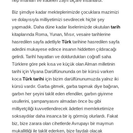
hep imanları ve iradeleri zayıf biçare insanlardı.
Biz şimdiye kadar mekteplerimizde çocuklara mazimizi
ve dolayısıyla milliyetimizi sevdirecek hiçbir şey
yapmadık. Daha düne kadar liselerimizde okutulan
tarih
kitaplarında Roma, Yunan, Mısır, vesaire tarihlerine
hasredilen sayfa adetliyle
Türk
tarihine hasredilen sayfa
adedini mukayese edince insanın hiddetten çıldıracağı
gelirdi. Tarihî hayatları ve doldurdukları coğrafî saha
Türklere göre pek kısa ve küçük olan Alman milletinin
tarihi için Viyana Darülfünununda on bir kürsü varken
koca
Türk tarihi
için bizim darülfünunumuzda yalnız iki
kürsü vardır. Garba gitmek, garba tapmak diye bağıran,
garbın her şeyini taklit eden efendiler, garbın giyinme
usullerini, şampanyasını almadan önce bu gibi
milliyetçiliği kuvvetlendirecek âdetleri memleketimize
soksaydılar daha insanca bir iş görmüş olurlardı. Fakat
biz, bize zarara olan cihetlerde Avrupayı bir maymun
mukallitliği ile taklit ederken, bize faydalı olacak