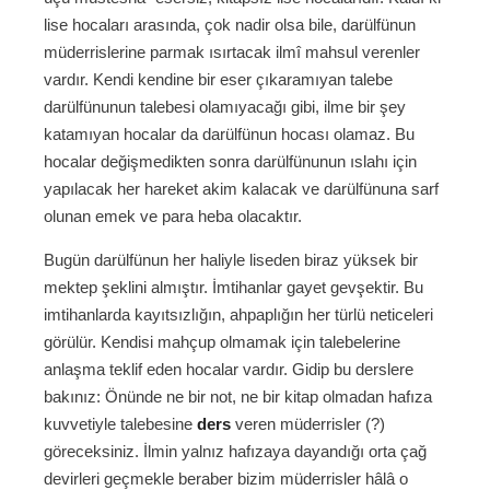
lise hocaları arasında, çok nadir olsa bile, darülfünun
müderrislerine parmak ısırtacak ilmî mahsul verenler
vardır. Kendi kendine bir eser çıkaramıyan talebe
darülfünunun talebesi olamıyacağı gibi, ilme bir şey
katamıyan hocalar da darülfünun hocası olamaz. Bu
hocalar değişmedikten sonra darülfünunun ıslahı için
yapılacak her hareket akim kalacak ve darülfünuna sarf
olunan emek ve para heba olacaktır.
Bugün darülfünun her haliyle liseden biraz yüksek bir
mektep şeklini almıştır. İmtihanlar gayet gevşektir. Bu
imtihanlarda kayıtsızlığın, ahpaplığın her türlü neticeleri
görülür. Kendisi mahçup olmamak için talebelerine
anlaşma teklif eden hocalar vardır. Gidip bu derslere
bakınız: Önünde ne bir not, ne bir kitap olmadan hafıza
kuvvetiyle talebesine
ders
veren müderrisler (?)
göreceksiniz. İlmin yalnız hafızaya dayandığı orta çağ
devirleri geçmekle beraber bizim müderrisler hâlâ o