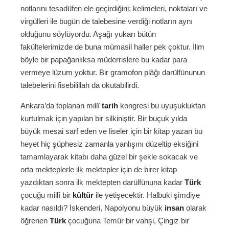
notlarını tesadüfen ele geçirdiğini; kelimeleri, noktaları ve
virgülleri ile bugün de talebesine verdiği notların aynı
olduğunu söylüyordu. Aşağı yukarı bütün
fakültelerimizde de buna mümasil haller pek çoktur. İlim
böyle bir papağanlıksa müderrislere bu kadar para
vermeye lüzum yoktur. Bir gramofon plâğı darülfünunun
talebelerini fisebilillah da okutabilirdi.
Ankara’da toplanan millî
tarih
kongresi bu uyuşukluktan
kurtulmak için yapılan bir silkiniştir. Bir buçuk yılda
büyük mesai sarf eden ve liseler için bir kitap yazan bu
heyet hiç şüphesiz zamanla yanlışını düzeltip eksiğini
tamamlayarak kitabı daha güzel bir şekle sokacak ve
orta mekteplerle ilk mektepler için de birer kitap
yazdıktan sonra ilk mektepten darülfünuna kadar
Türk
çocuğu millî bir
kültür
ile yetişecektir. Halbuki şimdiye
kadar nasıldı? İskenderi, Napolyonu büyük
insan
olarak
öğrenen
Türk
çocuğuna Temür bir vahşi, Çingiz bir