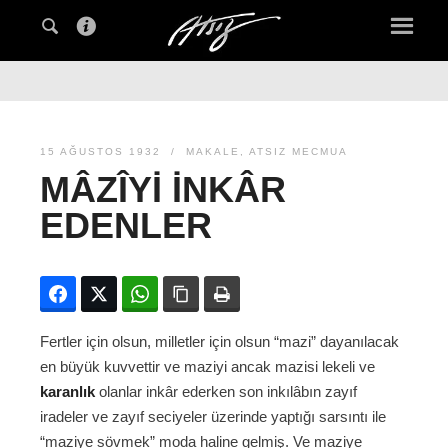
15 AĞUSTOS 1932
MAKALE
,
ATSIZ MECMUA
MÂZÎYI İNKÂR
EDENLER
Facebook
Twitter
WhatsApp
Bağlanıyı kopyala
Yazdır
Fertler için olsun, milletler için olsun “mazi” dayanılacak
en büyük kuvvettir ve maziyi ancak mazisi lekeli ve
karanlık
olanlar inkâr ederken son inkılâbın zayıf
iradeler ve zayıf seciyeler üzerinde yaptığı sarsıntı ile
“maziye sövmek” moda haline gelmiş. Ve maziye