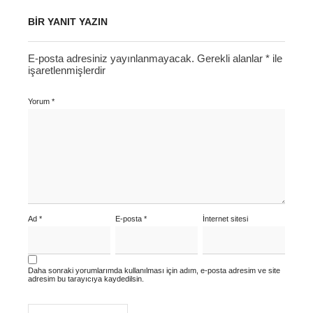
BIR YANIT YAZIN
E-posta adresiniz yayınlanmayacak.
Gerekli alanlar
*
ile
işaretlenmişlerdir
Yorum
*
Ad
*
E-posta
*
İnternet sitesi
Daha sonraki yorumlarımda kullanılması için adım, e-posta adresim ve site
adresim bu tarayıcıya kaydedilsin.