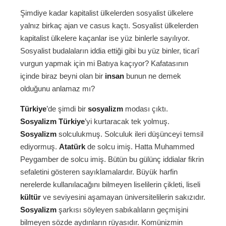
Şimdiye kadar kapitalist ülkelerden sosyalist ülkelere
yalnız birkaç ajan ve casus kaçtı. Sosyalist ülkelerden
kapitalist ülkelere kaçanlar ise yüz binlerle sayılıyor.
Sosyalist budalaların iddia ettiği gibi bu yüz binler, ticarî
vurgun yapmak için mi Batıya kaçıyor? Kafatasının
içinde biraz beyni olan bir
insan
bunun ne demek
olduğunu anlamaz mı?
Türkiye
’de şimdi bir
sosyalizm
modası çıktı.
Sosyalizm
Türkiye
’yi kurtaracak tek yolmuş.
Sosyalizm
solculukmuş. Solculuk ileri düşünceyi temsil
ediyormuş.
Atatürk
de solcu imiş. Hatta Muhammed
Peygamber de solcu imiş. Bütün bu gülünç iddialar fikrin
sefaletini gösteren sayıklamalardır. Büyük harfin
nerelerde kullanılacağını bilmeyen liselilerin çikleti, liseli
kültür
ve seviyesini aşamayan üniversitelilerin sakızıdır.
Sosyalizm
şarkısı söyleyen sabıkalıların geçmişini
bilmeyen sözde aydınların rüyasıdır. Komünizmin