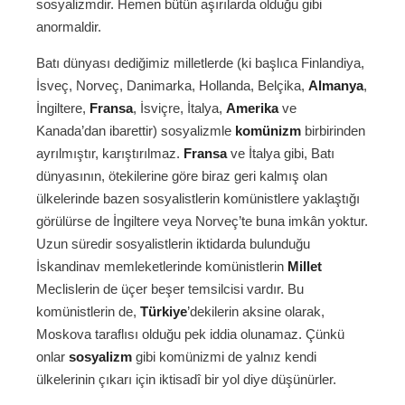
sosyalizmdir. Hemen bütün aşırılarda olduğu gibi
anormaldir.
Batı dünyası dediğimiz milletlerde (ki başlıca Finlandiya,
İsveç, Norveç, Danimarka, Hollanda, Belçika,
Almanya
,
İngiltere,
Fransa
, İsviçre, İtalya,
Amerika
ve
Kanada’dan ibarettir) sosyalizmle
komünizm
birbirinden
ayrılmıştır, karıştırılmaz.
Fransa
ve İtalya gibi, Batı
dünyasının, ötekilerine göre biraz geri kalmış olan
ülkelerinde bazen sosyalistlerin komünistlere yaklaştığı
görülürse de İngiltere veya Norveç’te buna imkân yoktur.
Uzun süredir sosyalistlerin iktidarda bulunduğu
İskandinav memleketlerinde komünistlerin
Millet
Meclislerin de üçer beşer temsilcisi vardır. Bu
komünistlerin de,
Türkiye
’dekilerin aksine olarak,
Moskova taraflısı olduğu pek iddia olunamaz. Çünkü
onlar
sosyalizm
gibi komünizmi de yalnız kendi
ülkelerinin çıkarı için iktisadî bir yol diye düşünürler.