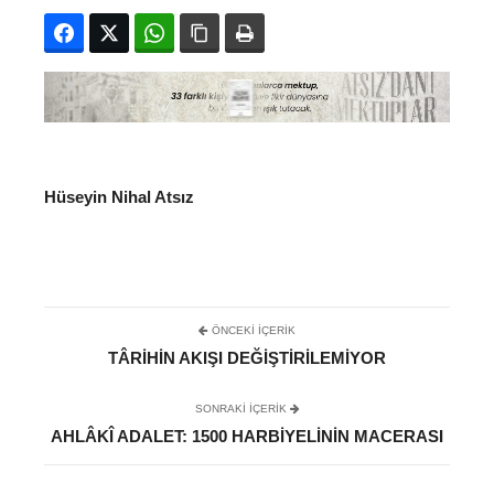
Facebook
Twitter
WhatsApp
Bağlanıyı kopyala
Yazdır
Hüseyin Nihal Atsız
ÖNCEKI İÇERIK
TÂRIHIN AKIŞI DEĞIŞTIRILEMIYOR
SONRAKI IÇERIK
AHLÂKÎ ADALET: 1500 HARBIYELININ MACERASI