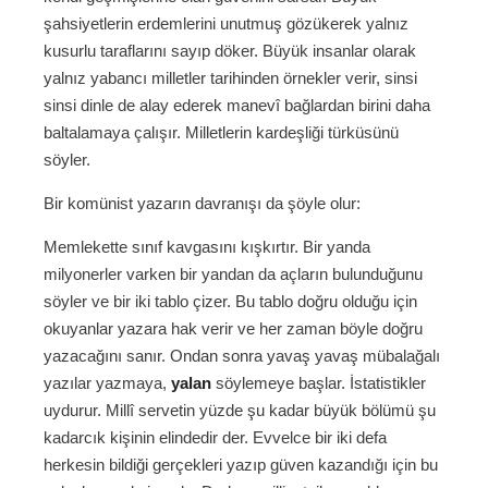
şahsiyetlerin erdemlerini unutmuş gözükerek yalnız
kusurlu taraflarını sayıp döker. Büyük insanlar olarak
yalnız yabancı milletler tarihinden örnekler verir, sinsi
sinsi dinle de alay ederek manevî bağlardan birini daha
baltalamaya çalışır. Milletlerin kardeşliği türküsünü
söyler.
Bir komünist yazarın davranışı da şöyle olur:
Memlekette sınıf kavgasını kışkırtır. Bir yanda
milyonerler varken bir yandan da açların bulunduğunu
söyler ve bir iki tablo çizer. Bu tablo doğru olduğu için
okuyanlar yazara hak verir ve her zaman böyle doğru
yazacağını sanır. Ondan sonra yavaş yavaş mübalağalı
yazılar yazmaya,
yalan
söylemeye başlar. İstatistikler
uydurur. Millî servetin yüzde şu kadar büyük bölümü şu
kadarcık kişinin elindedir der. Evvelce bir iki defa
herkesin bildiği gerçekleri yazıp güven kazandığı için bu