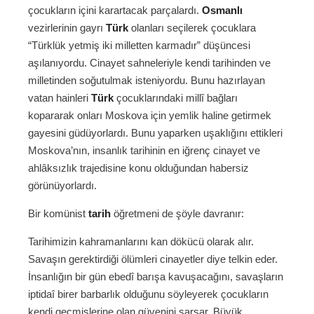
çocukların içini karartacak parçalardı.
Osmanlı
vezirlerinin gayrı
Türk
olanları seçilerek çocuklara
“Türklük yetmiş iki milletten karmadır” düşüncesi
aşılanıyordu. Cinayet sahneleriyle kendi tarihinden ve
milletinden soğutulmak isteniyordu. Bunu hazırlayan
vatan hainleri
Türk
çocuklarındaki millî bağları
kopararak onları Moskova için yemlik haline getirmek
gayesini güdüyorlardı. Bunu yaparken uşaklığını ettikleri
Moskova’nın, insanlık tarihinin en iğrenç cinayet ve
ahlâksızlık trajedisine konu olduğundan habersiz
görünüyorlardı.
Bir komünist
tarih
öğretmeni de şöyle davranır:
Tarihimizin kahramanlarını kan dökücü olarak alır.
Savaşın gerektirdiği ölümleri cinayetler diye telkin eder.
İnsanlığın bir gün ebedî barışa kavuşacağını, savaşların
iptidaî birer barbarlık olduğunu söyleyerek çocukların
kendi geçmişlerine olan güvenini sarsar. Büyük