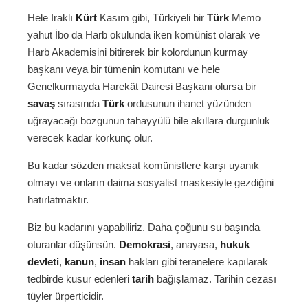
Hele Iraklı
Kürt
Kasım gibi, Türkiyeli bir
Türk
Memo
yahut İbo da Harb okulunda iken komünist olarak ve
Harb Akademisini bitirerek bir kolordunun kurmay
başkanı veya bir tümenin komutanı ve hele
Genelkurmayda Harekât Dairesi Başkanı olursa bir
savaş
sırasında
Türk
ordusunun ihanet yüzünden
uğrayacağı bozgunun tahayyülü bile akıllara durgunluk
verecek kadar korkunç olur.
Bu kadar sözden maksat komünistlere karşı uyanık
olmayı ve onların daima sosyalist maskesiyle gezdiğini
hatırlatmaktır.
Biz bu kadarını yapabiliriz. Daha çoğunu su başında
oturanlar düşünsün.
Demokrasi
, anayasa,
hukuk
devleti
,
kanun
,
insan
hakları gibi teranelere kapılarak
tedbirde kusur edenleri
tarih
bağışlamaz. Tarihin cezası
tüyler ürperticidir.