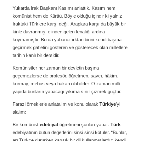
Yukarda Irak Başkanı Kasımı anlattık. Kasım hem
komünist hem de Kürttü. Böyle olduğu içindir ki yalnız
Iraktaki Türklere karşı değil, Araplara karşı da büyük bir
kinle davranmış, elinden gelen fenalığı ardına
koymamıştır. Bu da yabancı ırktan birini kendi başına
geçirmek gafletini gösteren ve gösterecek olan milletlere
tarihin kanlı bir dersidir.
Komünistler her zaman bir devletin başına
geçemezlerse de profesör, öğretmen, savcı, hâkim,
kurmay, mebus veya bakan olabilirler. O zaman millî
yapıda bunların yapacağı yıkıma sınır çizmek güçtür.
Farazi örneklerle anlatalım ve konu olarak
Türkiye
’yi
alalım:
Bir komünist
edebiyat
öğretmeni şunları yapar:
Türk
edebiyatının bütün değerlerini sinsi sinsi kötüler. “Bunlar,
arı Türkçe dururken karışık bir dil kullanmışlardır; kendi