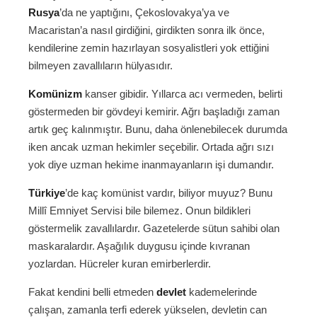
Rusya
’da ne yaptığını, Çekoslovakya’ya ve
Macaristan’a nasıl girdiğini, girdikten sonra ilk önce,
kendilerine zemin hazırlayan sosyalistleri yok ettiğini
bilmeyen zavallıların hülyasıdır.
Komünizm
kanser gibidir. Yıllarca acı vermeden, belirti
göstermeden bir gövdeyi kemirir. Ağrı başladığı zaman
artık geç kalınmıştır. Bunu, daha önlenebilecek durumda
iken ancak uzman hekimler seçebilir. Ortada ağrı sızı
yok diye uzman hekime inanmayanların işi dumandır.
Türkiye
’de kaç komünist vardır, biliyor muyuz? Bunu
Millî Emniyet Servisi bile bilemez. Onun bildikleri
göstermelik zavallılardır. Gazetelerde sütun sahibi olan
maskaralardır. Aşağılık duygusu içinde kıvranan
yozlardan. Hücreler kuran emirberlerdir.
Fakat kendini belli etmeden
devlet
kademelerinde
çalışan, zamanla terfi ederek yükselen, devletin can