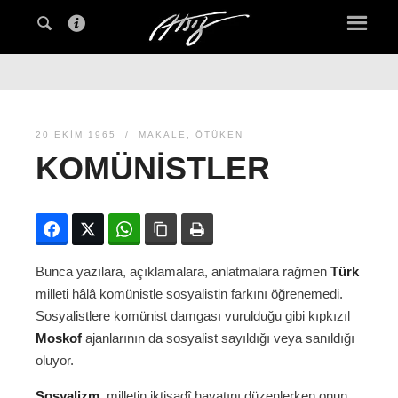
20 EKIM 1965
MAKALE
,
ÖTÜKEN
KOMÜNISTLER
Facebook
Twitter
WhatsApp
Bağlanıyı kopyala
Yazdır
Bunca yazılara, açıklamalara, anlatmalara rağmen
Türk
milleti hâlâ komünistle sosyalistin farkını öğrenemedi.
Sosyalistlere komünist damgası vurulduğu gibi kıpkızıl
Moskof
ajanlarının da sosyalist sayıldığı veya sanıldığı
oluyor.
Sosyalizm
, milletin iktisadî hayatını düzenlerken onun