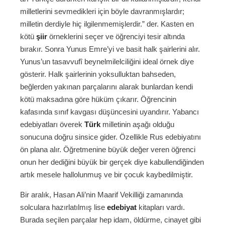
milletlerini sevmedikleri için böyle davranmışlardır;
milletin derdiyle hiç ilgilenmemişlerdir.” der. Kasten en
kötü
şiir
örneklerini seçer ve öğrenciyi tesir altında
bırakır. Sonra Yunus Emre’yi ve basit halk şairlerini alır.
Yunus’un tasavvufî beynelmilelciliğini ideal örnek diye
gösterir. Halk şairlerinin yoksulluktan bahseden,
beğlerden yakınan parçalarını alarak bunlardan kendi
kötü maksadına göre hüküm çıkarır. Öğrencinin
kafasında sınıf kavgası düşüncesini uyandırır. Yabancı
edebiyatları överek
Türk
milletinin aşağı olduğu
sonucuna doğru sinsice gider. Özellikle Rus edebiyatını
ön plana alır. Öğretmenine büyük değer veren öğrenci
onun her dediğini büyük bir gerçek diye kabullendiğinden
artık mesele hallolunmuş ve bir çocuk kaybedilmiştir.
Bir aralık, Hasan Ali’nin Maarif Vekilliği zamanında
solculara hazırlatılmış lise
edebiyat
kitapları vardı.
Burada seçilen parçalar hep idam, öldürme, cinayet gibi