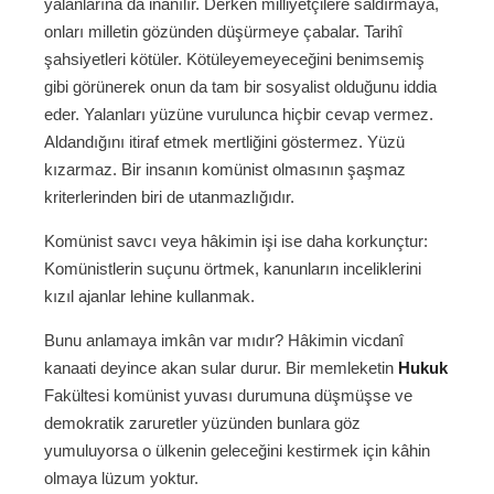
yalanlarına da inanılır. Derken milliyetçilere saldırmaya,
onları milletin gözünden düşürmeye çabalar. Tarihî
şahsiyetleri kötüler. Kötüleyemeyeceğini benimsemiş
gibi görünerek onun da tam bir sosyalist olduğunu iddia
eder. Yalanları yüzüne vurulunca hiçbir cevap vermez.
Aldandığını itiraf etmek mertliğini göstermez. Yüzü
kızarmaz. Bir insanın komünist olmasının şaşmaz
kriterlerinden biri de utanmazlığıdır.
Komünist savcı veya hâkimin işi ise daha korkunçtur:
Komünistlerin suçunu örtmek, kanunların inceliklerini
kızıl ajanlar lehine kullanmak.
Bunu anlamaya imkân var mıdır? Hâkimin vicdanî
kanaati deyince akan sular durur. Bir memleketin
Hukuk
Fakültesi komünist yuvası durumuna düşmüşse ve
demokratik zaruretler yüzünden bunlara göz
yumuluyorsa o ülkenin geleceğini kestirmek için kâhin
olmaya lüzum yoktur.