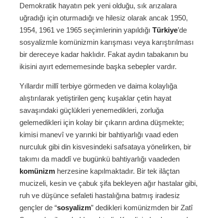
Demokratik hayatın pek yeni olduğu, sık arızalara
uğradığı için oturmadığı ve hilesiz olarak ancak 1950,
1954, 1961 ve 1965 seçimlerinin yapıldığı
Türkiye
’de
sosyalizmle komünizmin karışması veya karıştırılması
bir dereceye kadar haklıdır. Fakat aydın tabakanın bu
ikisini ayırt edememesinde başka sebepler vardır.
Yıllardır millî terbiye görmeden ve daima kolaylığa
alıştırılarak yetiştirilen genç kuşaklar çetin hayat
savaşındaki güçlükleri yenemedikleri, zorluğa
gelemedikleri için kolay bir çıkarın ardına düşmekte;
kimisi manevî ve yarınki bir bahtiyarlığı vaad eden
nurculuk gibi din kisvesindeki safsataya yönelirken, bir
takımı da maddî ve bugünkü bahtiyarlığı vaadeden
komünizm
herzesine kapılmaktadır. Bir tek ilâçtan
mucizeli, kesin ve çabuk şifa bekleyen ağır hastalar gibi,
ruh ve düşünce sefaleti hastalığına batmış iradesiz
gençler de “
sosyalizm
” dedikleri komünizmden bir Zatî