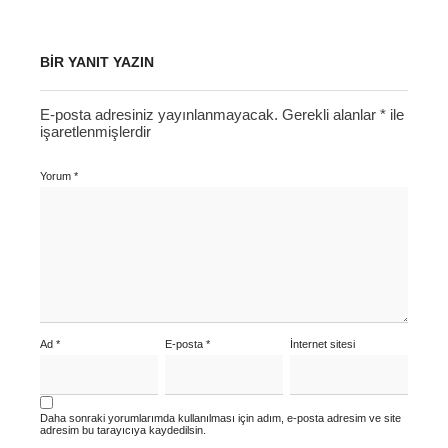
BIR YANIT YAZIN
E-posta adresiniz yayınlanmayacak.
Gerekli alanlar
*
ile
işaretlenmişlerdir
Yorum
*
Ad
*
E-posta
*
İnternet sitesi
Daha sonraki yorumlarımda kullanılması için adım, e-posta adresim ve site
adresim bu tarayıcıya kaydedilsin.