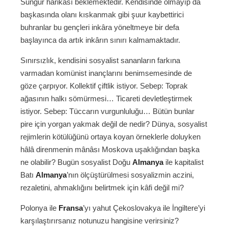
Sungur harikası beklemektedir. Kendisinde olmayıp da
başkasında olanı kıskanmak gibi şuur kaybettirici
buhranlar bu gençleri inkâra yöneltmeye bir defa
başlayınca da artık inkârın sınırı kalmamaktadır.
Sınırsızlık, kendisini sosyalist sananların farkına
varmadan komünist inançlarını benimsemesinde de
göze çarpıyor. Kollektif çiftlik istiyor. Sebep: Toprak
ağasının halkı sömürmesi… Ticareti devletleştirmek
istiyor. Sebep: Tüccarın vurgunluluğu… Bütün bunlar
pire için yorgan yakmak değil de nedir? Dünya, sosyalist
rejimlerin kötülüğünü ortaya koyan örneklerle doluyken
hâlâ direnmenin mânâsı Moskova uşaklığından başka
ne olabilir? Bugün sosyalist Doğu
Almanya
ile kapitalist
Batı
Almanya
’nın ölçüştürülmesi sosyalizmin aczini,
rezaletini, ahmaklığını belirtmek için kâfi değil mi?
Polonya ile
Fransa
’yı yahut Çekoslovakya ile İngiltere’yi
karşılaştırırsanız notunuzu hangisine verirsiniz?