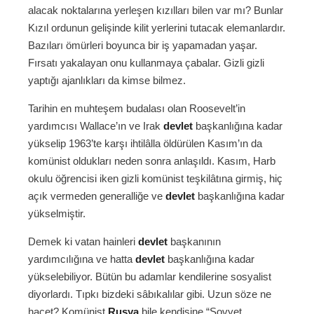
alacak noktalarına yerleşen kızılları bilen var mı? Bunlar
Kızıl ordunun gelişinde kilit yerlerini tutacak elemanlardır.
Bazıları ömürleri boyunca bir iş yapamadan yaşar.
Fırsatı yakalayan onu kullanmaya çabalar. Gizli gizli
yaptığı ajanlıkları da kimse bilmez.
Tarihin en muhteşem budalası olan Roosevelt’in
yardımcısı Wallace’ın ve Irak
devlet
başkanlığına kadar
yükselip 1963’te karşı ihtilâlla öldürülen Kasım’ın da
komünist oldukları neden sonra anlaşıldı. Kasım, Harb
okulu öğrencisi iken gizli komünist teşkilâtına girmiş, hiç
açık vermeden generalliğe ve
devlet
başkanlığına kadar
yükselmiştir.
Demek ki vatan hainleri
devlet
başkanının
yardımcılığına ve hatta
devlet
başkanlığına kadar
yükselebiliyor. Bütün bu adamlar kendilerine sosyalist
diyorlardı. Tıpkı bizdeki sâbıkalılar gibi. Uzun söze ne
hacet? Komünist
Rusya
bile kendisine “Sovyet