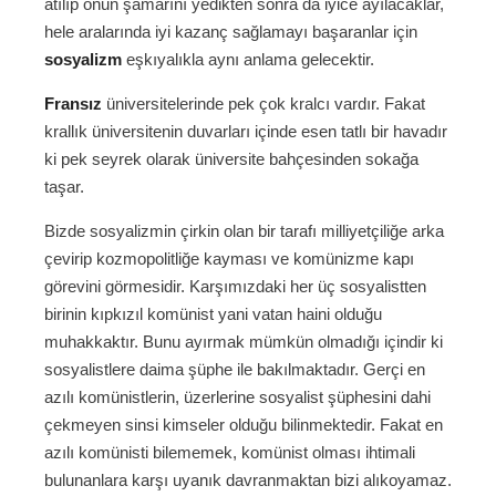
atılıp onun şamarını yedikten sonra da iyice ayılacaklar,
hele aralarında iyi kazanç sağlamayı başaranlar için
sosyalizm
eşkıyalıkla aynı anlama gelecektir.
Fransız
üniversitelerinde pek çok kralcı vardır. Fakat
krallık üniversitenin duvarları içinde esen tatlı bir havadır
ki pek seyrek olarak üniversite bahçesinden sokağa
taşar.
Bizde sosyalizmin çirkin olan bir tarafı milliyetçiliğe arka
çevirip kozmopolitliğe kayması ve komünizme kapı
görevini görmesidir. Karşımızdaki her üç sosyalistten
birinin kıpkızıl komünist yani vatan haini olduğu
muhakkaktır. Bunu ayırmak mümkün olmadığı içindir ki
sosyalistlere daima şüphe ile bakılmaktadır. Gerçi en
azılı komünistlerin, üzerlerine sosyalist şüphesini dahi
çekmeyen sinsi kimseler olduğu bilinmektedir. Fakat en
azılı komünisti bilememek, komünist olması ihtimali
bulunanlara karşı uyanık davranmaktan bizi alıkoyamaz.