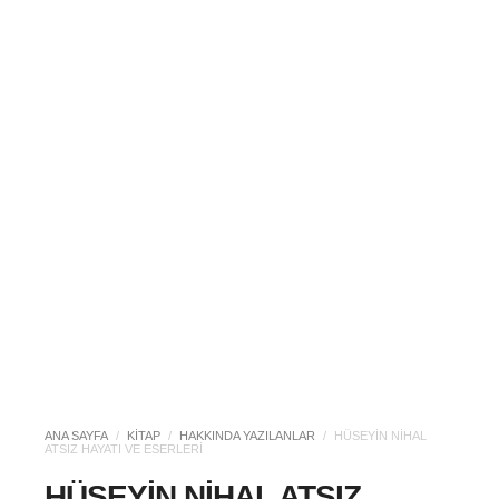
ANA SAYFA
/
KITAP
/
HAKKINDA YAZILANLAR
/
HÜSEYIN NIHAL
ATSIZ HAYATI VE ESERLERI
HÜSEYIN NIHAL ATSIZ