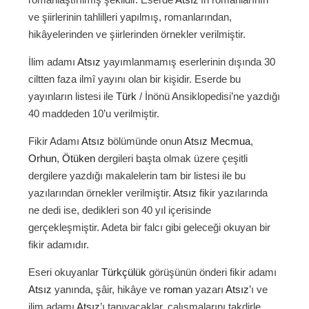
ve şiirlerinin tahlilleri yapılmış, romanlarından,
hikâyelerinden ve şiirlerinden örnekler verilmiştir.
İlim adamı
Atsız
yayımlanmamış eserlerinin dışında 30
ciltten faza ilmî yayını olan bir kişidir. Eserde bu
yayınların listesi ile
Türk
/ İnönü Ansiklopedisi’ne yazdığı
40 maddeden 10’u verilmiştir.
Fikir Adamı
Atsız
bölümünde onun
Atsız Mecmua
,
Orhun
,
Ötüken
dergileri başta olmak üzere çeşitli
dergilere yazdığı makalelerin tam bir listesi ile bu
yazılarından örnekler verilmiştir.
Atsız
fikir yazılarında
ne dedi ise, dedikleri son 40 yıl içerisinde
gerçekleşmiştir. Adeta bir falcı gibi geleceği okuyan bir
fikir adamıdır.
Eseri okuyanlar
Türkçülük
görüşünün önderi fikir adamı
Atsız
yanında, şâir, hikâye ve
roman
yazarı
Atsız
’ı ve
ilim adamı
Atsız
’ı tanıyacaklar, çalışmalarını takdirle