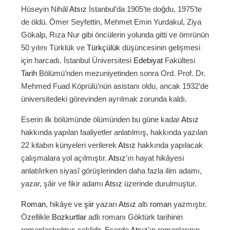
Hüseyin Nihâl
Atsız
İstanbul’da 1905’te doğdu, 1975’te
de öldü. Ömer Seyfettin, Mehmet Emin Yurdakul, Ziya
Gökalp, Rıza Nur gibi öncülerin yolunda gitti ve ömrünün
50 yılını Türklük ve
Türkçülük
düşüncesinin gelişmesi
için harcadı. İstanbul Üniversitesi
Edebiyat
Fakültesi
Tarih
Bölümü’nden mezuniyetinden sonra Ord. Prof. Dr.
Mehmed Fuad Köprülü’nün asistanı oldu, ancak 1932’de
üniversitedeki görevinden ayrılmak zorunda kaldı.
Eserin ilk bölümünde ölümünden bu güne kadar
Atsız
hakkında yapılan faaliyetler anlatılmış, hakkında yazılan
22 kitabın künyeleri verilerek
Atsız
hakkında yapılacak
çalışmalara yol açılmıştır.
Atsız
’ın hayat hikâyesi
anlatılırken siyasî görüşlerinden daha fazla ilim adamı,
yazar, şâir ve fikir adamı
Atsız
üzerinde durulmuştur.
Roman
, hikâye ve
şiir
yazarı
Atsız
altı
roman
yazmıştır.
Özellikle
Bozkurtlar
adlı romanı Göktürk tarihinin
romanlaştırılmış şeklidir. Eserde
Atsız
’ın romanlarının