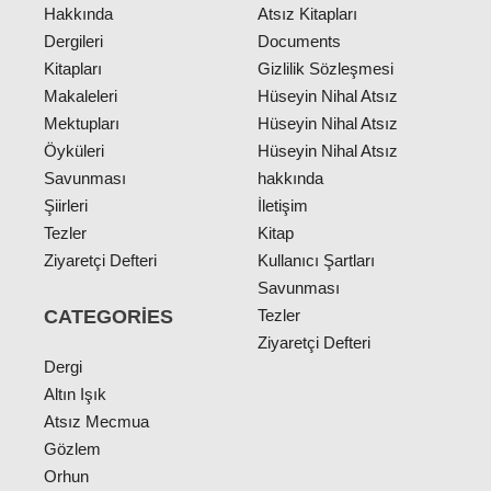
Hakkında
Atsız Kitapları
Dergileri
Documents
Kitapları
Gizlilik Sözleşmesi
Makaleleri
Hüseyin Nihal Atsız
Mektupları
Hüseyin Nihal Atsız
Öyküleri
Hüseyin Nihal Atsız
Savunması
hakkında
Şiirleri
İletişim
Tezler
Kitap
Ziyaretçi Defteri
Kullanıcı Şartları
Savunması
CATEGORIES
Tezler
Ziyaretçi Defteri
Dergi
Altın Işık
Atsız Mecmua
Gözlem
Orhun