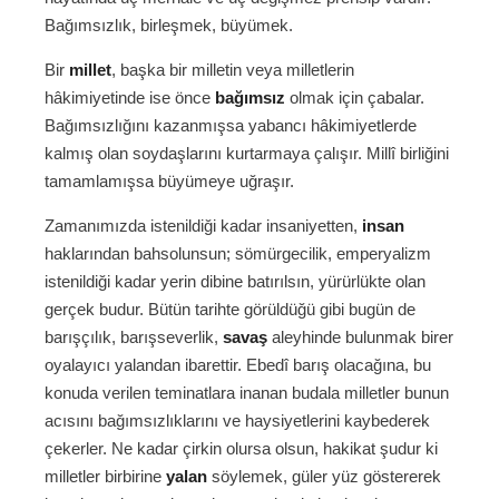
Bağımsızlık, birleşmek, büyümek.
Bir
millet
, başka bir milletin veya milletlerin
hâkimiyetinde ise önce
bağımsız
olmak için çabalar.
Bağımsızlığını kazanmışsa yabancı hâkimiyetlerde
kalmış olan soydaşlarını kurtarmaya çalışır. Millî birliğini
tamamlamışsa büyümeye uğraşır.
Zamanımızda istenildiği kadar insaniyetten,
insan
haklarından bahsolunsun; sömürgecilik, emperyalizm
istenildiği kadar yerin dibine batırılsın, yürürlükte olan
gerçek budur. Bütün tarihte görüldüğü gibi bugün de
barışçılık, barışseverlik,
savaş
aleyhinde bulunmak birer
oyalayıcı yalandan ibarettir. Ebedî barış olacağına, bu
konuda verilen teminatlara inanan budala milletler bunun
acısını bağımsızlıklarını ve haysiyetlerini kaybederek
çekerler. Ne kadar çirkin olursa olsun, hakikat şudur ki
milletler birbirine
yalan
söylemek, güler yüz göstererek