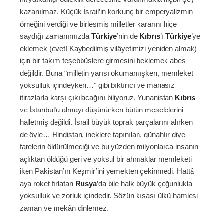
kazanılmaz. Küçük İsrail’in korkunç bir emperyalizmin
örneğini verdiği ve birleşmiş milletler kararını hiçe
saydığı zamanımızda
Türkiye
’nin de
Kıbrıs
’ı
Türkiye
’ye
eklemek (evet! Kaybedilmiş vilâyetimizi yeniden almak)
için bir takım teşebbüslere girmesini beklemek abes
değildir. Buna “milletin yarısı okumamışken, memleket
yoksulluk içindeyken…” gibi bıktırıcı ve mânâsız
itirazlarla karşı çıkılacağını biliyoruz. Yunanistan
Kıbrıs
ve İstanbul’u almayı düşünürken bütün meselelerini
halletmiş değildi. İsrail büyük toprak parçalarını alırken
de öyle… Hindistan, ineklere tapınılan, günahtır diye
farelerin öldürülmediği ve bu yüzden milyonlarca insanın
açlıktan öldüğü geri ve yoksul bir ahmaklar memleketi
iken Pakistan’ın Keşmir’ini yemekten çekinmedi. Hattâ
aya roket fırlatan
Rusya
’da bile halk büyük çoğunlukla
yoksulluk ve zorluk içindedir. Sözün kısası ülkü hamlesi
zaman ve mekân dinlemez.