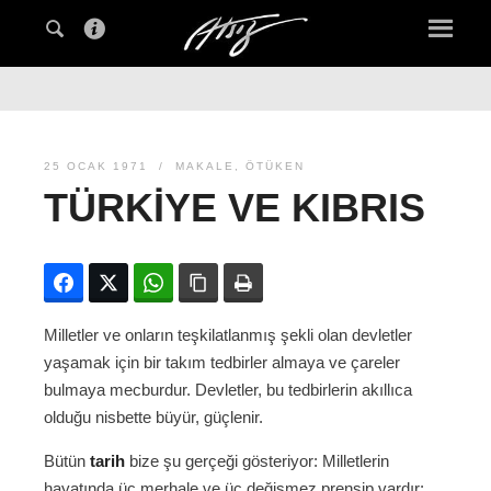
25 OCAK 1971
MAKALE
,
ÖTÜKEN
TÜRKIYE VE KIBRIS
Facebook
Twitter
WhatsApp
Bağlanıyı kopyala
Yazdır
Milletler ve onların teşkilatlanmış şekli olan devletler
yaşamak için bir takım tedbirler almaya ve çareler
bulmaya mecburdur. Devletler, bu tedbirlerin akıllıca
olduğu nisbette büyür, güçlenir.
Bütün
tarih
bize şu gerçeği gösteriyor: Milletlerin
hayatında üç merhale ve üç değişmez prensip vardır: