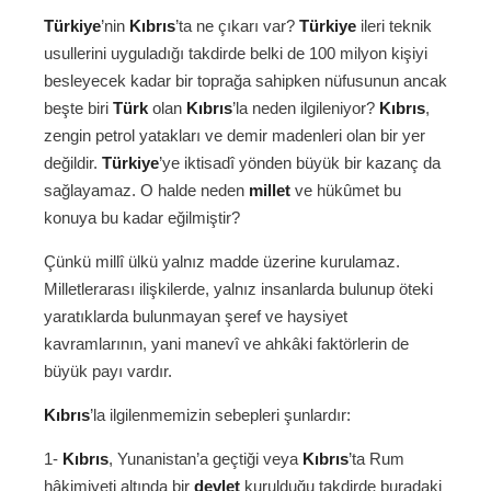
Türkiye
’nin
Kıbrıs
’ta ne çıkarı var?
Türkiye
ileri teknik
usullerini uyguladığı takdirde belki de 100 milyon kişiyi
besleyecek kadar bir toprağa sahipken nüfusunun ancak
beşte biri
Türk
olan
Kıbrıs
’la neden ilgileniyor?
Kıbrıs
,
zengin petrol yatakları ve demir madenleri olan bir yer
değildir.
Türkiye
’ye iktisadî yönden büyük bir kazanç da
sağlayamaz. O halde neden
millet
ve hükûmet bu
konuya bu kadar eğilmiştir?
Çünkü millî ülkü yalnız madde üzerine kurulamaz.
Milletlerarası ilişkilerde, yalnız insanlarda bulunup öteki
yaratıklarda bulunmayan şeref ve haysiyet
kavramlarının, yani manevî ve ahkâki faktörlerin de
büyük payı vardır.
Kıbrıs
’la ilgilenmemizin sebepleri şunlardır:
1-
Kıbrıs
, Yunanistan’a geçtiği veya
Kıbrıs
’ta Rum
hâkimiyeti altında bir
devlet
kurulduğu takdirde buradaki