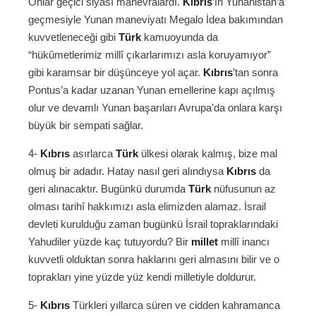
Onlar geçici siyasî manevralardı.
Kıbrıs
’ın Yunanistan’a
geçmesiyle Yunan maneviyatı Megalo İdea bakımından
kuvvetleneceği gibi
Türk
kamuoyunda da
“hükûmetlerimiz millî çıkarlarımızı asla koruyamıyor”
gibi karamsar bir düşünceye yol açar.
Kıbrıs
’tan sonra
Pontus’a kadar uzanan Yunan emellerine kapı açılmış
olur ve devamlı Yunan başarıları Avrupa’da onlara karşı
büyük bir sempati sağlar.
4-
Kıbrıs
asırlarca
Türk
ülkesi olarak kalmış, bize mal
olmuş bir adadır. Hatay nasıl geri alındıysa
Kıbrıs
da
geri alınacaktır. Bugünkü durumda
Türk
nüfusunun az
olması tarihî hakkımızı asla elimizden alamaz. İsrail
devleti kurulduğu zaman bugünkü İsrail topraklarındaki
Yahudiler yüzde kaç tutuyordu? Bir
millet
millî inancı
kuvvetli olduktan sonra haklarını geri almasını bilir ve o
toprakları yine yüzde yüz kendi milletiyle doldurur.
5-
Kıbrıs
Türkleri yıllarca süren ve cidden kahramanca