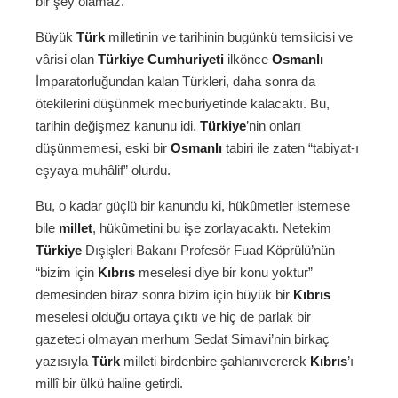
bir şey olamaz.
Büyük
Türk
milletinin ve tarihinin bugünkü temsilcisi ve
vârisi olan
Türkiye Cumhuriyeti
ilkönce
Osmanlı
İmparatorluğundan kalan Türkleri, daha sonra da
ötekilerini düşünmek mecburiyetinde kalacaktı. Bu,
tarihin değişmez kanunu idi.
Türkiye
’nin onları
düşünmemesi, eski bir
Osmanlı
tabiri ile zaten “tabiyat-ı
eşyaya muhâlif” olurdu.
Bu, o kadar güçlü bir kanundu ki, hükûmetler istemese
bile
millet
, hükûmetini bu işe zorlayacaktı. Netekim
Türkiye
Dışişleri Bakanı Profesör Fuad Köprülü’nün
“bizim için
Kıbrıs
meselesi diye bir konu yoktur”
demesinden biraz sonra bizim için büyük bir
Kıbrıs
meselesi olduğu ortaya çıktı ve hiç de parlak bir
gazeteci olmayan merhum Sedat Simavi’nin birkaç
yazısıyla
Türk
milleti birdenbire şahlanıvererek
Kıbrıs
’ı
millî bir ülkü haline getirdi.