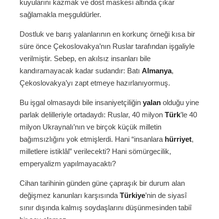
kuyularını kazmak ve dost maskesi altında çıkar
sağlamakla meşguldürler.
Dostluk ve barış yalanlarının en korkunç örneği kısa bir
süre önce Çekoslovakya’nın Ruslar tarafından işgaliyle
verilmiştir. Sebep, en akılsız insanları bile
kandıramayacak kadar sudandır: Batı
Almanya
,
Çekoslovakya’yı zapt etmeye hazırlanıyormuş.
Bu işgal olmasaydı bile insaniyetçiliğin
yalan
olduğu yine
parlak delilleriyle ortadaydı: Ruslar, 40 milyon
Türk
’le 40
milyon Ukraynalı’nın ve birçok küçük milletin
bağımsızlığını yok etmişlerdi. Hani “insanlara
hürriyet
,
milletlere istiklâl” verilecekti? Hani sömürgecilik,
emperyalizm yapılmayacaktı?
Cihan tarihinin günden güne çapraşık bir durum alan
değişmez kanunları karşısında
Türkiye
’nin de siyasî
sınır dışında kalmış soydaşlarını düşünmesinden tabiî