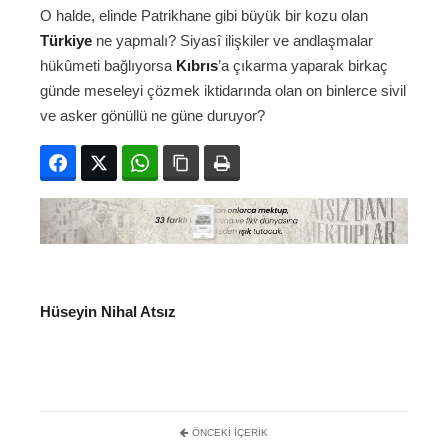
O halde, elinde Patrikhane gibi büyük bir kozu olan
Türkiye
ne yapmalı? Siyasî ilişkiler ve andlaşmalar
hükûmeti bağlıyorsa
Kıbrıs
’a çıkarma yaparak birkaç
günde meseleyi çözmek iktidarında olan on binlerce sivil
ve asker gönüllü ne güne duruyor?
Facebook
Twitter
WhatsApp
Bağlanıyı kopyala
Yazdır
Hüseyin Nihal Atsız
ÖNCEKI İÇERIK