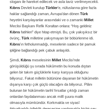
sloganı ile hareket edilecek ve asla taviz verilmeyecekti.
Kıbrıs
Devleti kurulup
Türkler
’e, nüfuslarına göre fazla
haklar sağlandığı zaman, Avrupa’dan dönen
Türk
heyetini karşılayanlar arasındaki ve o zamanki
Millet
Meclisi Başkanı Refik Koraltan onlara: “Hoş geldiniz
Kıbrıs
fatihleri” diye hitap etmişti. Bu, çok yakışıksız bir
övünç,
Türk
milletine yakışmayan bir böbürlenme idi.
Kıbrıs
’ın fetholunmadığı, meselenin sadece bir pamuk
ipliğine bağlandığı pek çabuk anlaşıldı.
Şimdi,
Kıbrıs
meselesinin
Millet
Meclisi’nde
görüşüldüğü şu sırada hükûmetin bu konuda dıştan
gelen bir takım güçlüklerle karşı karşıya olduğunu
biliyoruz. Fakat milletin bütününe dayanan bir hükûmetin
dışarıya karşı çok güçlü olacağını da biliyoruz. Plânı
bulunan bir hükûmetin tarihî fırsatlar çıktığı zaman
onlardan faydalanması ancak millî şuura malik
olmasıyla mümkündür. Korkmakla ve siyasî
ihtiyatkarlığı ödleklik derecesine vardırmakla hiçbir şey