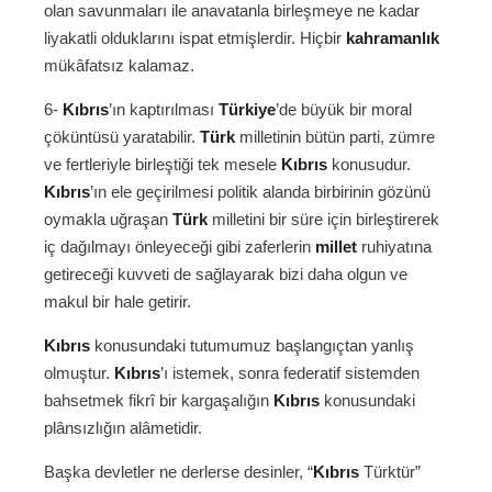
olan savunmaları ile anavatanla birleşmeye ne kadar
liyakatli olduklarını ispat etmişlerdir. Hiçbir
kahramanlık
mükâfatsız kalamaz.
6-
Kıbrıs
’ın kaptırılması
Türkiye
’de büyük bir moral
çöküntüsü yaratabilir.
Türk
milletinin bütün parti, zümre
ve fertleriyle birleştiği tek mesele
Kıbrıs
konusudur.
Kıbrıs
’ın ele geçirilmesi politik alanda birbirinin gözünü
oymakla uğraşan
Türk
milletini bir süre için birleştirerek
iç dağılmayı önleyeceği gibi zaferlerin
millet
ruhiyatına
getireceği kuvveti de sağlayarak bizi daha olgun ve
makul bir hale getirir.
Kıbrıs
konusundaki tutumumuz başlangıçtan yanlış
olmuştur.
Kıbrıs
’ı istemek, sonra federatif sistemden
bahsetmek fikrî bir kargaşalığın
Kıbrıs
konusundaki
plânsızlığın alâmetidir.
Başka devletler ne derlerse desinler, “
Kıbrıs
Türktür”