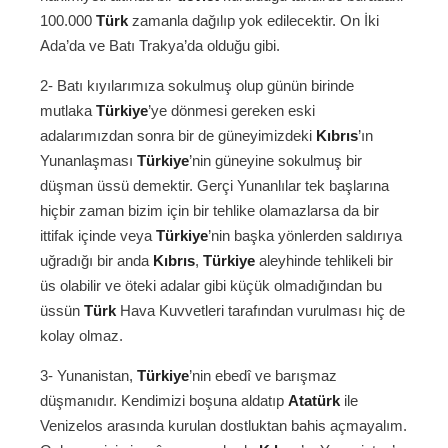
100.000
Türk
zamanla dağılıp yok edilecektir. On İki
Ada’da ve Batı Trakya’da olduğu gibi.
2- Batı kıyılarımıza sokulmuş olup günün birinde
mutlaka
Türkiye
’ye dönmesi gereken eski
adalarımızdan sonra bir de güneyimizdeki
Kıbrıs
’ın
Yunanlaşması
Türkiye
’nin güneyine sokulmuş bir
düşman üssü demektir. Gerçi Yunanlılar tek başlarına
hiçbir zaman bizim için bir tehlike olamazlarsa da bir
ittifak içinde veya
Türkiye
’nin başka yönlerden saldırıya
uğradığı bir anda
Kıbrıs
,
Türkiye
aleyhinde tehlikeli bir
üs olabilir ve öteki adalar gibi küçük olmadığından bu
üssün
Türk
Hava Kuvvetleri tarafından vurulması hiç de
kolay olmaz.
3- Yunanistan,
Türkiye
’nin ebedî ve barışmaz
düşmanıdır. Kendimizi boşuna aldatıp
Atatürk
ile
Venizelos arasında kurulan dostluktan bahis açmayalım.