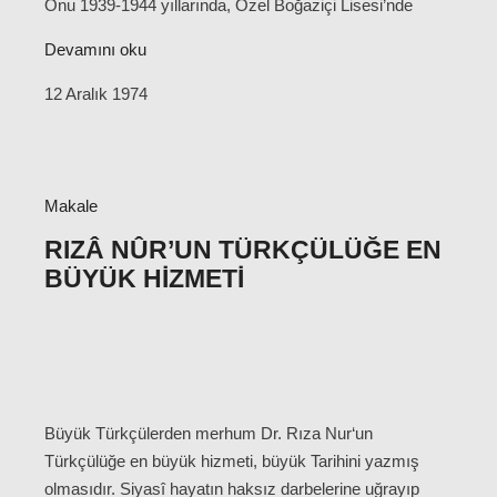
Onu 1939-1944 yıllarında, Özel Boğaziçi Lisesi’nde
Devamını oku
12 Aralık 1974
Makale
RIZÂ NÛR’UN TÜRKÇÜLÜĞE EN
BÜYÜK HIZMETI
Büyük Türkçülerden merhum Dr. Rıza Nur‘un
Türkçülüğe en büyük hizmeti, büyük Tarihini yazmış
olmasıdır. Siyasî hayatın haksız darbelerine uğrayıp