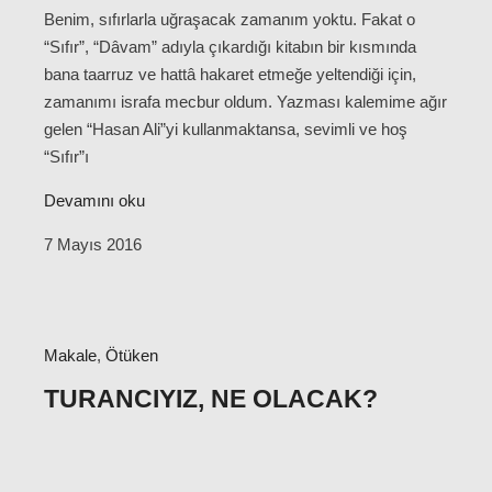
Benim, sıfırlarla uğraşacak zamanım yoktu. Fakat o
“Sıfır”, “Dâvam” adıyla çıkardığı kitabın bir kısmında
bana taarruz ve hattâ hakaret etmeğe yeltendiği için,
zamanımı israfa mecbur oldum. Yazması kalemime ağır
gelen “Hasan Ali”yi kullanmaktansa, sevimli ve hoş
“Sıfır”ı
Devamını oku
7 Mayıs 2016
Makale
,
Ötüken
TURANCIYIZ, NE OLACAK?