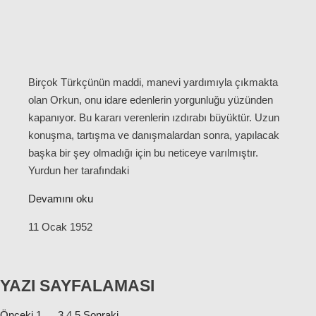
Birçok Türkçünün maddi, manevi yardımıyla çıkmakta
olan Orkun, onu idare edenlerin yorgunluğu yüzünden
kapanıyor. Bu kararı verenlerin ızdırabı büyüktür. Uzun
konuşma, tartışma ve danışmalardan sonra, yapılacak
başka bir şey olmadığı için bu neticeye varılmıştır.
Yurdun her tarafındaki
Devamını oku
11 Ocak 1952
YAZI SAYFALAMASI
Önceki
1
…
3
4
5
Sonraki