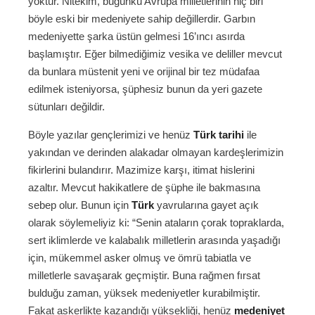
yoktur. Nitekim, bugünkü Avrupa milletlerinin hiç biri
böyle eski bir medeniyete sahip değillerdir. Garbın
medeniyette şarka üstün gelmesi 16’ıncı asırda
başlamıştır. Eğer bilmediğimiz vesika ve deliller mevcut
da bunlara müstenit yeni ve orijinal bir tez müdafaa
edilmek isteniyorsa, şüphesiz bunun da yeri gazete
sütunları değildir.
Böyle yazılar gençlerimizi ve henüz
Türk tarihi
ile
yakından ve derinden alakadar olmayan kardeşlerimizin
fikirlerini bulandırır. Mazimize karşı, itimat hislerini
azaltır. Mevcut hakikatlere de şüphe ile bakmasına
sebep olur. Bunun için
Türk
yavrularına gayet açık
olarak söylemeliyiz ki: “Senin ataların çorak topraklarda,
sert iklimlerde ve kalabalık milletlerin arasında yaşadığı
için, mükemmel asker olmuş ve ömrü tabiatla ve
milletlerle savaşarak geçmiştir. Buna rağmen fırsat
bulduğu zaman, yüksek medeniyetler kurabilmiştir.
Fakat askerlikte kazandığı yüksekliği, henüz
medeniyet