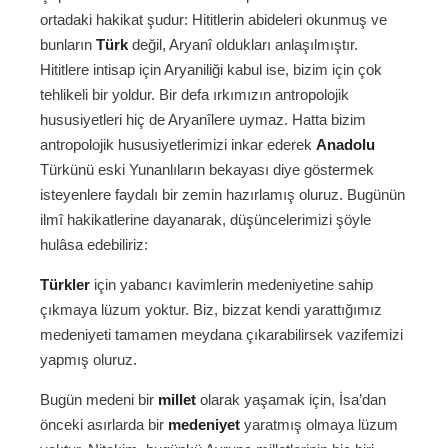
ortadaki hakikat şudur: Hititlerin abideleri okunmuş ve
bunların
Türk
değil, Aryanî oldukları anlaşılmıştır.
Hititlere intisap için Aryaniliği kabul ise, bizim için çok
tehlikeli bir yoldur. Bir defa ırkımızın antropolojik
hususiyetleri hiç de Aryanîlere uymaz. Hatta bizim
antropolojik hususiyetlerimizi inkar ederek
Anadolu
Türkünü eski Yunanlıların bekayası diye göstermek
isteyenlere faydalı bir zemin hazırlamış oluruz. Bugünün
ilmî hakikatlerine dayanarak, düşüncelerimizi şöyle
hulâsa edebiliriz:
Türkler
için yabancı kavimlerin medeniyetine sahip
çıkmaya lüzum yoktur. Biz, bizzat kendi yarattığımız
medeniyeti tamamen meydana çıkarabilirsek vazifemizi
yapmış oluruz.
Bugün medeni bir
millet
olarak yaşamak için, İsa’dan
önceki asırlarda bir
medeniyet
yaratmış olmaya lüzum