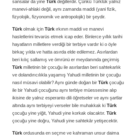
sansalar da yine
Türk
değillerdir. Çünkü Türklük yalnız
manevi-ahlaki değil, aynı zamanda maddi (yani fizik,
fizyolojik, fizyonomik ve antropolojik) bir şeydir.
Türk
olmak için
Türk
ırkının maddi ve manevi
hasletlerini tevarüs etmek icap eder. Binlerce yıllık tarihi
hayatların milletlere verdiği bir terbiye vardır ki o öyle
birkaç yılda ve hatta asırda elde edilemez. Asırlardan
beri kılıç sallamış ve ömrünü er meydanında geçirmiş
Türk
milletinin bir çocuğu ile asırlardan beri sahtekarlık
ve dolandırıcılıkla yaşamış Yahudi milletinin bir çocuğu
nasıl müsavi olabilir? Aynı günde doğan bir
Türk
çocuğu
ile bir Yahudi çocuğunu aynı terbiye müessesine alıp
ikisine de yalnız esperanto dili öğretseler ve aynı şartlar
altında aynı terbiyeyi verseler bile muhakkak ki
Türk
çocuğu yine yiğit, Yahudi yine korkak olacaktır.
Türk
çocuğu yine doğru, Yahudi yine sahtekâr yetişecektir.
Türk
ordusunda en seçme ve kahraman unsur daima