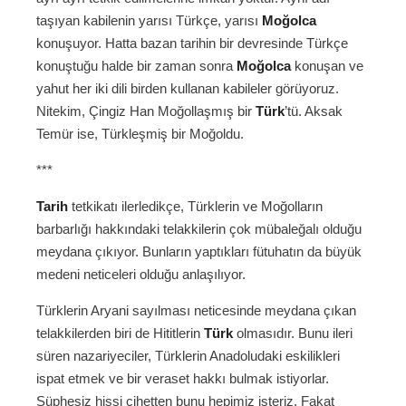
taşıyan kabilenin yarısı Türkçe, yarısı
Moğolca
konuşuyor. Hatta bazan tarihin bir devresinde Türkçe
konuştuğu halde bir zaman sonra
Moğolca
konuşan ve
yahut her iki dili birden kullanan kabileler görüyoruz.
Nitekim, Çingiz Han Moğollaşmış bir
Türk
’tü. Aksak
Temür ise, Türkleşmiş bir Moğoldu.
***
Tarih
tetkikatı ilerledikçe, Türklerin ve Moğolların
barbarlığı hakkındaki telakkilerin çok mübaleğalı olduğu
meydana çıkıyor. Bunların yaptıkları fütuhatın da büyük
medeni neticeleri olduğu anlaşılıyor.
Türklerin Aryani sayılması neticesinde meydana çıkan
telakkilerden biri de Hititlerin
Türk
olmasıdır. Bunu ileri
süren nazariyeciler, Türklerin Anadoludaki eskilikleri
ispat etmek ve bir veraset hakkı bulmak istiyorlar.
Şüphesiz hissi cihetten bunu hepimiz isteriz. Fakat