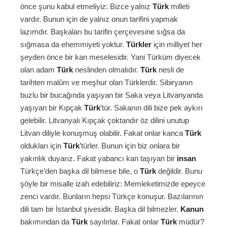
önce şunu kabul etmeliyiz: Bizce yalnız
Türk
milleti
vardır. Bunun için de yalnız onun tarifini yapmak
lazımdır. Başkaları bu tarifin çerçevesine sığsa da
sığmasa da ehemmiyeti yoktur.
Türkler
için milliyet her
şeyden önce bir kan meselesidir. Yani Türküm diyecek
olan adam
Türk
neslinden olmalıdır.
Türk
nesli de
tarihten malûm ve meşhur olan Türklerdir. Sibiryanın
buzlu bir bucağında yaşıyan bir Saka veya Litvanyanda
yaşıyan bir Kıpçak
Türk
’tür. Sakanın dili bize pek aykırı
gelebilir. Litvanyalı Kıpçak çoktandır öz dilini unutup
Litvan diliyle konuşmuş olabilir. Fakat onlar kanca
Türk
oldukları için
Türk
’türler. Bunun için biz onlara bir
yakınlık duyarız. Fakat yabancı kan taşıyan bir
insan
Türkçe’den başka dil bilmese bile, o
Türk
değildir. Bunu
şöyle bir misalle izah edebiliriz: Memleketimizde epeyce
zenci vardır. Bunların hepsi Türkçe konuşur. Bazılarının
dili tam bir İstanbul şivesidir. Başka dil bilmezler.
Kanun
bakımından da
Türk
sayılırlar. Fakat onlar
Türk
müdür?