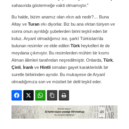
sahasında göstermeğe vakti olmamıştır.”
Bu halde, bizim anamız olan ırkın adı nedir?… Buna
Altay ve
Turan
ırkı diyorlar. Biz bu ana ırktan türiyen ve
sonra onun ayrıldığı şubelerden birini teşkil eden bir
koluz. Aryanî olmadığımız ise, şarkî Türkistan’da
bulunan resimler ve elde edilen
Türk
heykelleri ile de
meydana çıkmıştır. Bu resimlerden mühim bir kısmı
Alman âlimleri tarafından neşredilmiştir. Onlarda,
Türk
,
Çinli
,
İranlı
ve
Hintli
simaları gayet karakteristik bir
suretle birbirinden ayrıdır. Bu mukayese de Aryanî
olmadığımıza son ve müsbet bir delil teşkil eder.
Facebook
Twitter
WhatsApp
Bağlanıyı kopyala
Yazdır