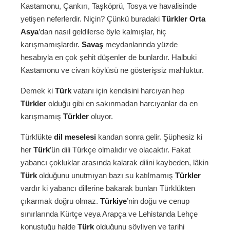
Kastamonu, Çankırı, Taşköprü, Tosya ve havalisinde
yetişen neferlerdir. Niçin? Çünkü buradaki
Türkler
Orta
Asya
’dan nasıl geldilerse öyle kalmışlar, hiç
karışmamışlardır.
Savaş
meydanlarında yüzde
hesabıyla en çok şehit düşenler de bunlardır. Halbuki
Kastamonu ve civarı köylüsü ne gösterişsiz mahluktur.
Demek ki
Türk
vatanı için kendisini harcıyan hep
Türkler
olduğu gibi en sakınmadan harcıyanlar da en
karışmamış
Türkler
oluyor.
Türklükte
dil meselesi
kandan sonra gelir. Şüphesiz ki
her
Türk
’ün dili Türkçe olmalıdır ve olacaktır. Fakat
yabancı çokluklar arasında kalarak dilini kaybeden, lâkin
Türk
olduğunu unutmıyan bazı su katılmamış
Türkler
vardır ki yabancı dillerine bakarak bunları Türklükten
çıkarmak doğru olmaz.
Türkiye
’nin doğu ve cenup
sınırlarında Kürtçe veya Arapça ve Lehistanda Lehçe
konuştuğu halde
Türk
olduğunu söyliyen ve tarihi