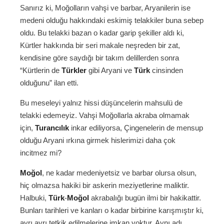
Sanırız ki, Moğolların vahşi ve barbar, Aryanilerin ise
medeni olduğu hakkındaki eskimiş telakkiler buna sebep
oldu. Bu telakki bazan o kadar garip şekiller aldı ki,
Kürtler hakkında bir seri makale neşreden bir zat,
kendisine göre saydığı bir takım delillerden sonra
“Kürtlerin de
Türkler
gibi Aryani ve
Türk
cinsinden
olduğunu” ilan etti.
Bu meseleyi yalnız hissi düşüncelerin mahsulü de
telakki edemeyiz. Vahşi Moğollarla akraba olmamak
için,
Turancılık
inkar ediliyorsa, Çingenelerin de mensup
olduğu Aryani ırkına girmek hislerimizi daha çok
incitmez mi?
Moğol
, ne kadar medeniyetsiz ve barbar olursa olsun,
hiç olmazsa hakiki bir askerin meziyetlerine maliktir.
Halbuki,
Türk
-
Moğol
akrabalığı bugün ilmi bir hakikattir.
Bunları tarihleri ve kanları o kadar birbirine karışmıştır ki,
ayrı ayrı tetkik edilmelerine imkan yoktur. Aynı adı