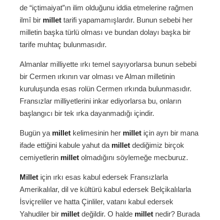
de “içtimaiyat”ın ilim olduğunu iddia etmelerine rağmen
ilmî bir
millet
tarifi yapamamışlardır. Bunun sebebi her
milletin başka türlü olması ve bundan dolayı başka bir
tarife muhtaç bulunmasıdır.
Almanlar milliyette ırkı temel sayıyorlarsa bunun sebebi
bir Cermen ırkının var olması ve Alman milletinin
kuruluşunda esas rolün Cermen ırkında bulunmasıdır.
Fransızlar milliyetlerini inkar ediyorlarsa bu, onların
başlangıcı bir tek ırka dayanmadığı içindir.
Bugün ya
millet
kelimesinin her
millet
için ayrı bir mana
ifade ettiğini kabule yahut da
millet
dediğimiz birçok
cemiyetlerin
millet
olmadığını söylemeğe mecburuz.
Millet
için ırkı esas kabul edersek Fransızlarla
Amerikalılar, dil ve kültürü kabul edersek Belçikalılarla
İsviçreliler ve hatta Çinliler, vatanı kabul edersek
Yahudiler bir
millet
değildir. O halde
millet
nedir? Burada