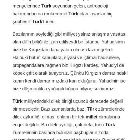
menşelerince
Türk
soyundan gelen, antropoloji
bakımından da mükemmel
Türk
olan insanlar hiç
şüphesiz
Türk
’türler.
Bazılarının söylediği gibi milliyet yalnız anlaşma vasıtası
olan dil’in birliği ile izah edilseydi bir İstanbul Yahudisinin
bize bir Kırgızdan daha yakın olması lazım gelirdi.
Halbuki bütün kanunlara, siyasi ve içtimai hadiselere,
propagandalara rağmen biz Kırgızı kardeş, Yahudiyi de
köpek çıfıt olarak tanıyoruz. Çünkü Kırgızın damarındaki
kanın kendi damarımızdaki kan olduğunu, Yahudinin ise
bize düşmanlıkla yuğurulduğunu biliyor, seziyoruz.
Türk
milliyetindeki dilek birliği üçüncü derecede değerli
bir meseledir. Bazı zamanlarda bazı
Türk
zümrelerinde
dilek aykırılığı olması onların bir tek
millet
olmalarına
engel değildir. Bu dilek ayrılığı, çok defa, türlü
Türk
zümrelerinin başında bulunan başbuğların zorla