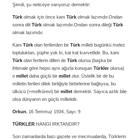
Şimdi, şu neticeye varıyoruz demektir:
Türk
olmak için önce kanı
Türk
olmak lazımdır.Ondan
sonra dili
Türk
olmak lazımdır.Ondan sonra dileği
Türk
olmak lazımdır.
Kanı
Türk
olan fertlerden bir
Türk
milleti bugünkü melez
topluluktan, şüphe yok ki, kat kat kuvvetlidir. Bu, kanı
Türk
olan fertlerin dilleri de
Türk
olursa (başka bir
ihtimale göre hepsi aynı ağızla konuşan
Türkler
olursa)
o
millet
daha güçlü bir
millet
olur. Üstelik bir de bu
milletin fertleri dilek birliğiyle birbirlerine bağlıysa, bu
ülkücü (=mefkûrevi) bir
millet
demektir. Sayıca azlık bile
olsa dünyanın en güçlü milletidir.
Orkun
, 16 Temmuz 1934, Sayı: 9
TÜRKLER
HANGİ IRKTANDIR?
Son zamanlarda bazı gazete ve mecmualarda, Türklerin