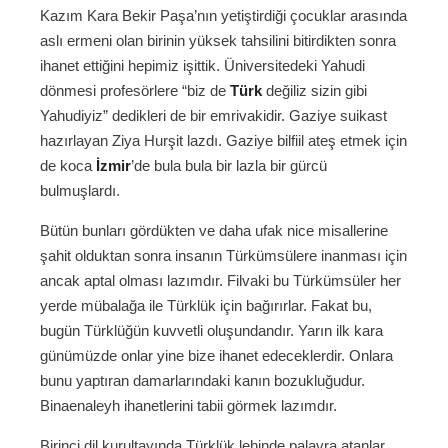
Kazım Kara Bekir Paşa’nın yetiştirdiği çocuklar arasında
aslı ermeni olan birinin yüksek tahsilini bitirdikten sonra
ihanet ettiğini hepimiz işittik. Üniversitedeki Yahudi
dönmesi profesörlere “biz de
Türk
değiliz sizin gibi
Yahudiyiz” dedikleri de bir emrivakidir. Gaziye suikast
hazırlayan Ziya Hurşit lazdı. Gaziye bilfiil ateş etmek için
de koca
İzmir
’de bula bula bir lazla bir gürcü
bulmuşlardı.
Bütün bunları gördükten ve daha ufak nice misallerine
şahit olduktan sonra insanın Türkümsülere inanması için
ancak aptal olması lazımdır. Filvaki bu Türkümsüler her
yerde mübalağa ile Türklük için bağırırlar. Fakat bu,
bugün Türklüğün kuvvetli oluşundandır. Yarın ilk kara
günümüzde onlar yine bize ihanet edeceklerdir. Onlara
bunu yaptıran damarlarındaki kanın bozukluğudur.
Binaenaleyh ihanetlerini tabii görmek lazımdır.
Birinci dil kurultayında Türklük lehinde palavra atanlar