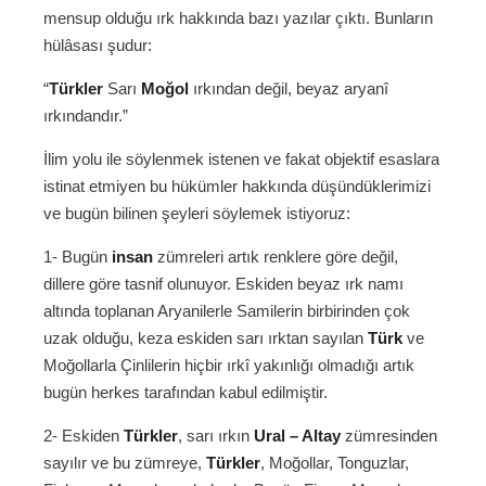
mensup olduğu ırk hakkında bazı yazılar çıktı. Bunların
hülâsası şudur:
“
Türkler
Sarı
Moğol
ırkından değil, beyaz aryanî
ırkındandır.”
İlim yolu ile söylenmek istenen ve fakat objektif esaslara
istinat etmiyen bu hükümler hakkında düşündüklerimizi
ve bugün bilinen şeyleri söylemek istiyoruz:
1- Bugün
insan
zümreleri artık renklere göre değil,
dillere göre tasnif olunuyor. Eskiden beyaz ırk namı
altında toplanan Aryanilerle Samilerin birbirinden çok
uzak olduğu, keza eskiden sarı ırktan sayılan
Türk
ve
Moğollarla Çinlilerin hiçbir ırkî yakınlığı olmadığı artık
bugün herkes tarafından kabul edilmiştir.
2- Eskiden
Türkler
, sarı ırkın
Ural – Altay
zümresinden
sayılır ve bu zümreye,
Türkler
, Moğollar, Tonguzlar,