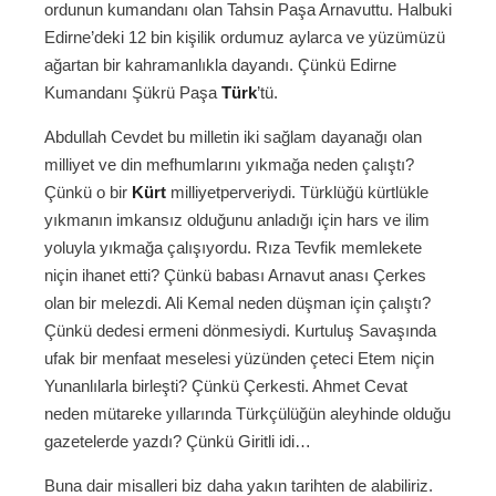
ordunun kumandanı olan Tahsin Paşa Arnavuttu. Halbuki
Edirne’deki 12 bin kişilik ordumuz aylarca ve yüzümüzü
ağartan bir kahramanlıkla dayandı. Çünkü Edirne
Kumandanı Şükrü Paşa
Türk
’tü.
Abdullah Cevdet bu milletin iki sağlam dayanağı olan
milliyet ve din mefhumlarını yıkmağa neden çalıştı?
Çünkü o bir
Kürt
milliyetperveriydi. Türklüğü kürtlükle
yıkmanın imkansız olduğunu anladığı için hars ve ilim
yoluyla yıkmağa çalışıyordu. Rıza Tevfik memlekete
niçin ihanet etti? Çünkü babası Arnavut anası Çerkes
olan bir melezdi. Ali Kemal neden düşman için çalıştı?
Çünkü dedesi ermeni dönmesiydi. Kurtuluş Savaşında
ufak bir menfaat meselesi yüzünden çeteci Etem niçin
Yunanlılarla birleşti? Çünkü Çerkesti. Ahmet Cevat
neden mütareke yıllarında Türkçülüğün aleyhinde olduğu
gazetelerde yazdı? Çünkü Giritli idi…
Buna dair misalleri biz daha yakın tarihten de alabiliriz.