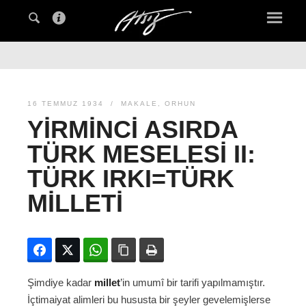
16 TEMMUZ 1934
MAKALE
,
ORHUN
YIRMINCI ASIRDA
TÜRK MESELESI II:
TÜRK IRKI=TÜRK
MILLETI
Facebook
Twitter
WhatsApp
Bağlanıyı kopyala
Yazdır
Şimdiye kadar
millet
’in umumî bir tarifi yapılmamıştır.
İçtimaiyat alimleri bu hususta bir şeyler gevelemişlerse