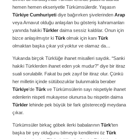
hemen hemen ekseriyetle Türkümsülerdir. Yaşasın
Türkiye Cumhuriyeti
diye bağırırken şivelerinden
Arap
veya Arnavut olduğu anlaşılan bu gösteriş kahramanları
yanında hakiki
Türkler
daima sessiz kaldılar. Onun için
bizce anlaşılmıştır ki
Türk
olmak için kanı
Türk
olmaktan başka çıkar yol yoktur ve olamaz da…
Yukarıda birçok Türklüğe ihanet misalleri saydık. “Sanki
hakiki Türklerden ihanet eden yok mudur?” diye bir itiraz
suali sorulabilir. Fakat bu pek zayıf bir itiraz olur. Çünkü
her milletin içinde sütübozuklar bulunmakla beraber
Türkiye
’de
Türk
ve Türkümsülerin sayı nispetiyle ihanet
edenlerin nispeti mukayese olunursa bu nispetin daima
Türkler
lehinde pek büyük bir fark göstereceği meydana
çıkar.
Türkümsüler birkaç göbek ilerki babalarının
Türk
’ten
başka bir şey olduğunu bilmeyip kendilerini öz
Türk