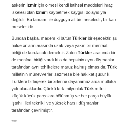
askerin
İzmir
için ölmesi kendi istihsal maddeleri ihraç
iskelesi olan
İzmir
’i kaybetmek kaygısı dolayısıyla
değildir. Bu tamamı ile duyguya ait bir meseledir; bir kan
meselesidir.
Bundan başka, madem ki bütün
Türkler
birleşecektir, şu
halde onların arasında uzak veya yakın bir menfaat
birliği de kurulacak demektir. Zaten
Türkler
arasında bir
de menfaat birliği vardı ki o da hepsinin aynı düşmanlar
tarafından aynı tehlikelere maruz kalmış olmasıdır.
Türk
milletinin münevverleri sezmese bile hakikat şudur ki
Türklere birleşerek birbirlerine dayanamazlarsa mutlaka
yok olacaklardır. Çünkü kırk milyonluk
Türk
milleti
küçük küçük parçalara bölünmüş ve her parça büyük,
iştahlı, ileri teknikli ve yüksek harslı düşmanlar
tarafından çevrilmiştir.
***