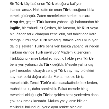
Bir
Türk
köylüsü onun
Türk
olduğuna kat’iyen
inandırılamaz. Hakikatte de onun
Türk
olduğunu iddia
etmek gülünçtür. Zaten memlekette herkes bunlara
Arap
der, geçer.
Türk
kanına yabancılığı bakımından bir
İngiliz
, bir Yahudi, bir Çerkes, bir Arnavut, bir
Kürt
veya
bir Lâzdan farkı olmayan zencilerin, sırf tabiat ona kara
damga vurdu diye
Türk
olmadığı ittifakla kabul olunuyor
da, dış şekilleri
Türk
’e benziyen başka yabancılar neden
Türküm diyince
Türk
sayılıyor? Madem ki zencinin
Türklüğünü kimse kabul etmiyor, o halde şekli
Türk
’e
benziyen yabancı da
Türk
değildir. Mesele yalnız dış
şekil meselesi olsaydı zenciyi
Türk
saymayıp ötekini
saymak belki doğru olurdu. Fakat mesele bir iç
meselesidir. Zenci,
Türk
’e olan sadakatinde ötekilerden,
muhakkak ki, daha samimidir. Fakat mesele bir iç
meselesi olduğu için
Türk
’e şeklen benziyenlerden daha
çok sakınmak lazımdır. Malum ya: yılanın bile en
tehlikelisi bulunduğu yerle aynı renkte olanıdır.