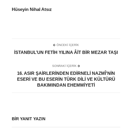
Hüseyin Nihal Atsız
ÖNCEKI İÇERIK
İSTANBUL’UN FETIH YILINA ÂIT BIR MEZAR TAŞI
SONRAKI IÇERIK
16. ASIR ŞAIRLERINDEN EDIRNELI NAZMÎ'NIN
ESERI VE BU ESERIN TÜRK DILI VE KÜLTÜRÜ
BAKIMINDAN EHEMMIYETI
BIR YANIT YAZIN