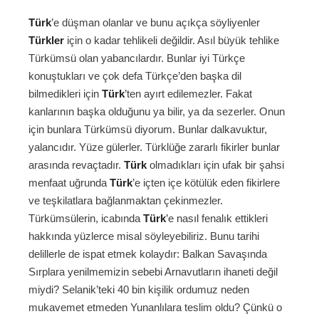
Türk
’e düşman olanlar ve bunu açıkça söyliyenler
Türkler
için o kadar tehlikeli değildir. Asıl büyük tehlike
Türkümsü olan yabancılardır. Bunlar iyi Türkçe
konuştukları ve çok defa Türkçe’den başka dil
bilmedikleri için
Türk
’ten ayırt edilemezler. Fakat
kanlarının başka olduğunu ya bilir, ya da sezerler. Onun
için bunlara Türkümsü diyorum. Bunlar dalkavuktur,
yalancıdır. Yüze gülerler. Türklüğe zararlı fikirler bunlar
arasında revaçtadır.
Türk
olmadıkları için ufak bir şahsi
menfaat uğrunda
Türk
’e içten içe kötülük eden fikirlere
ve teşkilatlara bağlanmaktan çekinmezler.
Türkümsülerin, icabında
Türk
’e nasıl fenalık ettikleri
hakkında yüzlerce misal söyleyebiliriz. Bunu tarihi
delillerle de ispat etmek kolaydır: Balkan Savaşında
Sırplara yenilmemizin sebebi Arnavutların ihaneti değil
miydi? Selanik’teki 40 bin kişilik ordumuz neden
mukavemet etmeden Yunanlılara teslim oldu? Çünkü o