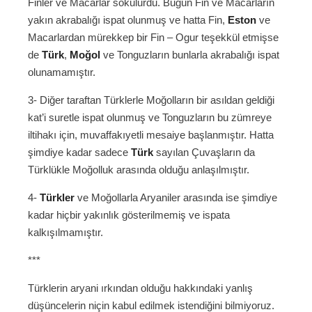
Finler ve Macarlar sokulurdu. Bugün Fin ve Macarların
yakın akrabalığı ispat olunmuş ve hatta Fin,
Eston
ve
Macarlardan mürekkep bir Fin – Ogur teşekkül etmişse
de
Türk
,
Moğol
ve Tonguzların bunlarla akrabalığı ispat
olunamamıştır.
3- Diğer taraftan Türklerle Moğolların bir asıldan geldiği
kat’i suretle ispat olunmuş ve Tonguzların bu zümreye
iltihakı için, muvaffakıyetli mesaiye başlanmıştır. Hatta
şimdiye kadar sadece
Türk
sayılan Çuvaşların da
Türklükle Moğolluk arasında olduğu anlaşılmıştır.
4-
Türkler
ve Moğollarla Aryaniler arasında ise şimdiye
kadar hiçbir yakınlık gösterilmemiş ve ispata
kalkışılmamıştır.
***
Türklerin aryani ırkından olduğu hakkındaki yanlış
düşüncelerin niçin kabul edilmek istendiğini bilmiyoruz.