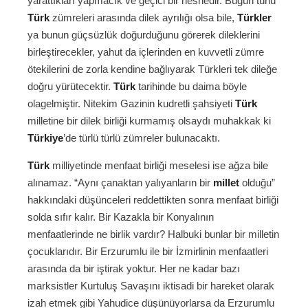
yarattıkları yapmacık ve geçici bir nesnedir. Bugün türlü
Türk
zümreleri arasında dilek ayrılığı olsa bile,
Türkler
ya bunun güçsüzlük doğurduğunu görerek dileklerini
birleştirecekler, yahut da içlerinden en kuvvetli zümre
ötekilerini de zorla kendine bağlıyarak Türkleri tek dileğe
doğru yürütecektir.
Türk
tarihinde bu daima böyle
olagelmiştir. Nitekim Gazinin kudretli şahsiyeti
Türk
milletine bir dilek birliği kurmamış olsaydı muhakkak ki
Türkiye
’de türlü türlü zümreler bulunacaktı.
Türk
milliyetinde menfaat birliği meselesi ise ağza bile
alınamaz. “Aynı çanaktan yalıyanların bir
millet
olduğu”
hakkındaki düşünceleri reddettikten sonra menfaat birliği
solda sıfır kalır. Bir Kazakla bir Konyalının
menfaatlerinde ne birlik vardır? Halbuki bunlar bir milletin
çocuklarıdır. Bir Erzurumlu ile bir İzmirlinin menfaatleri
arasında da bir iştirak yoktur. Her ne kadar bazı
marksistler Kurtuluş Savaşını iktisadi bir hareket olarak
izah etmek gibi Yahudice düşünüyorlarsa da Erzurumlu