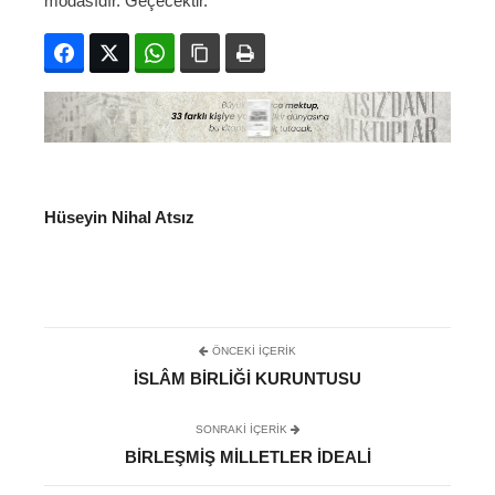
modasıdır. Geçecektir.
Facebook
Twitter
WhatsApp
Bağlanıyı kopyala
Yazdır
Hüseyin Nihal Atsız
ÖNCEKI İÇERIK
İSLÂM BIRLIĞI KURUNTUSU
SONRAKI IÇERIK
BIRLEŞMIŞ MILLETLER İDEALI