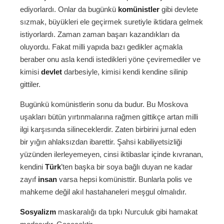
ediyorlardı. Onlar da bugünkü
komünistler
gibi devlete
sızmak, büyükleri ele geçirmek suretiyle iktidara gelmek
istiyorlardı. Zaman zaman başarı kazandıkları da
oluyordu. Fakat milli yapıda bazı gedikler açmakla
beraber onu asla kendi istedikleri yöne çeviremediler ve
kimisi
devlet
darbesiyle, kimisi kendi kendine silinip
gittiler.
Bugünkü komünistlerin sonu da budur. Bu Moskova
uşakları bütün yırtınmalarına rağmen gittikçe artan milli
ilgi karşısında silineceklerdir. Zaten birbirini jurnal eden
bir yığın ahlaksızdan ibarettir. Şahsi kabiliyetsizliği
yüzünden ilerleyemeyen, cinsi iktibaslar içinde kıvranan,
kendini
Türk
’ten başka bir soya bağlı duyan ne kadar
zayıf
insan
varsa hepsi komünisttir. Bunlarla polis ve
mahkeme değil akıl hastahaneleri meşgul olmalıdır.
Sosyalizm
maskaralığı da tıpkı Nurculuk gibi hamakat