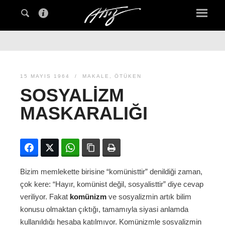
15 MAYIS 1964
MAKALE
,
ÖTÜKEN
SOSYALIZM
MASKARALIĞI
Facebook
Twitter
WhatsApp
Bağlanıyı kopyala
Yazdır
Bizim memlekette birisine “komünisttir” denildiği zaman,
çok kere: “Hayır, komünist değil, sosyalisttir” diye cevap
veriliyor. Fakat
komünizm
ve sosyalizmin artık bilim
konusu olmaktan çıktığı, tamamıyla siyasi anlamda
kullanıldığı hesaba katılmıyor. Komünizmle sosyalizmin