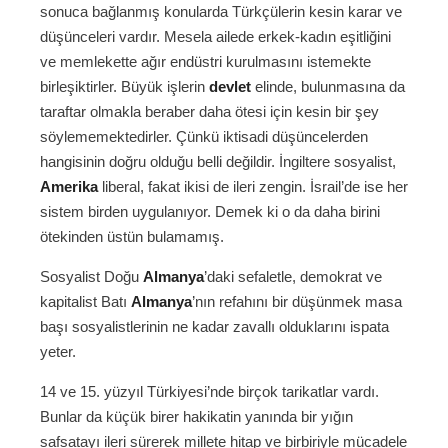
sonuca bağlanmış konularda Türkçülerin kesin karar ve
düşünceleri vardır. Mesela ailede erkek-kadın eşitliğini
ve memlekette ağır endüstri kurulmasını istemekte
birleşiktirler. Büyük işlerin
devlet
elinde, bulunmasına da
taraftar olmakla beraber daha ötesi için kesin bir şey
söylememektedirler. Çünkü iktisadi düşüncelerden
hangisinin doğru olduğu belli değildir. İngiltere sosyalist,
Amerika
liberal, fakat ikisi de ileri zengin. İsrail’de ise her
sistem birden uygulanıyor. Demek ki o da daha birini
ötekinden üstün bulamamış.
Sosyalist Doğu
Almanya
’daki sefaletle, demokrat ve
kapitalist Batı
Almanya
’nın refahını bir düşünmek masa
başı sosyalistlerinin ne kadar zavallı olduklarını ispata
yeter.
14 ve 15. yüzyıl Türkiyesi’nde birçok tarikatlar vardı.
Bunlar da küçük birer hakikatin yanında bir yığın
safsatayı ileri sürerek millete hitap ve birbiriyle mücadele