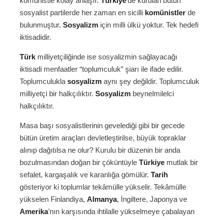
komünistle kolay anlaşır.
Türkiye
’de kurulan bütün
sosyalist partilerde her zaman en sicilli
komünistler
de
bulunmuştur.
Sosyalizm
için milli ülkü yoktur. Tek hedefi
iktisadidir.
Türk
milliyetçiliğinde ise sosyalizmin sağlayacağı
iktisadi menfaatler “toplumculuk” şiarı ile ifade edilir.
Toplumculukla
sosyalizm
aynı şey değildir. Toplumculuk
milliyetçi bir halkçılıktır.
Sosyalizm
beynelmilelci
halkçılıktır.
Masa başı sosyalistlerinin gevelediği gibi bir gecede
bütün üretim araçları devletleştirilse, büyük topraklar
alınıp dağıtılsa ne olur? Kurulu bir düzenin bir anda
bozulmasından doğan bir çöküntüyle
Türkiye
mutlak bir
sefalet, kargaşalık ve karanlığa gömülür.
Tarih
gösteriyor ki toplumlar tekâmülle yükselir. Tekâmülle
yükselen Finlandiya,
Almanya
, İngiltere, Japonya ve
Amerika
’nın karşısında ihtilalle yükselmeye çabalayan