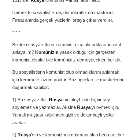
1917’de “
Rusya
Komünist Partisi” adını aldı.
Demek ki sosyalistlik de, demokratlık da maske idi.
Fırsat anında gerçek yüzlerini ortaya çıkarıverdiler.
* * *
Bizdeki sosyalistlerin komünist olup olmadıklarını nasıl
anlayalım?
Komünizm
yasak olduğu için gerçekten
komünist olsalar bile komünistiz demeyecekleri bellidir.
Bu sosyalistlerin komünist olup olmadıklarını anlamak
için keramete lüzum yoktur. Bazı ipuçları ile maskelerini
düşürmek kabildir:
1) Bu sosyalistler,
Rusya
’nın aleyhinde hiçbir şey
söylemez ve yazmazlar. Aksine
Rusya
’yı övmek için,
Yahudi muştası kabilinden gizli ve dolambaçlı yollar
ararlar.
2)
Rusya
’nın ve komünizmin düşmanı olan herkese, her