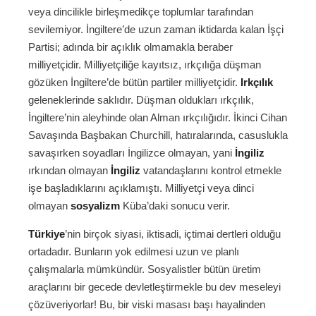
veya dincilikle birleşmedikçe toplumlar tarafından
sevilemiyor. İngiltere’de uzun zaman iktidarda kalan İşçi
Partisi; adında bir açıklık olmamakla beraber
milliyetçidir. Milliyetçiliğe kayıtsız, ırkçılığa düşman
gözüken İngiltere’de bütün partiler milliyetçidir.
Irkçılık
geleneklerinde saklıdır. Düşman oldukları ırkçılık,
İngiltere’nin aleyhinde olan Alman ırkçılığıdır. İkinci Cihan
Savaşında Başbakan Churchill, hatıralarında, casuslukla
savaşırken soyadları İngilizce olmayan, yani
İngiliz
ırkından olmayan
İngiliz
vatandaşlarını kontrol etmekle
işe başladıklarını açıklamıştı. Milliyetçi veya dinci
olmayan
sosyalizm
Küba’daki sonucu verir.
Türkiye
’nin birçok siyasi, iktisadi, içtimai dertleri olduğu
ortadadır. Bunların yok edilmesi uzun ve planlı
çalışmalarla mümkündür. Sosyalistler bütün üretim
araçlarını bir gecede devletleştirmekle bu dev meseleyi
çözüveriyorlar! Bu, bir viski masası başı hayalinden