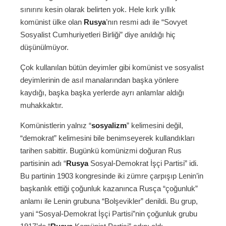
sınırını kesin olarak belirten yok. Hele kırk yıllık
komünist ülke olan
Rusya
’nın resmi adı ile “Sovyet
Sosyalist Cumhuriyetleri Birliği” diye anıldığı hiç
düşünülmüyor.
Çok kullanılan bütün deyimler gibi komünist ve sosyalist
deyimlerinin de asıl manalarından başka yönlere
kaydığı, başka başka yerlerde ayrı anlamlar aldığı
muhakkaktır.
Komünistlerin yalnız “
sosyalizm
” kelimesini değil,
“demokrat” kelimesini bile benimseyerek kullandıkları
tarihen sabittir. Bugünkü komünizmi doğuran Rus
partisinin adı “
Rusya
Sosyal-Demokrat İşçi Partisi” idi.
Bu partinin 1903 kongresinde iki zümre çarpışıp Lenin’in
başkanlık ettiği çoğunluk kazanınca Rusça “çoğunluk”
anlamı ile Lenin grubuna “Bolşevikler” denildi. Bu grup,
yani “Sosyal-Demokrat İşçi Partisi”nin çoğunluk grubu