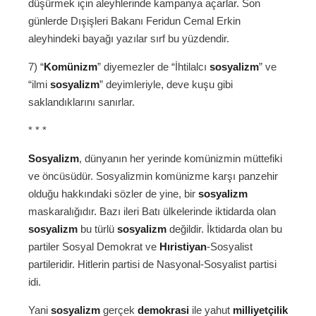
düşürmek için aleyhlerinde kampanya açarlar. Son
günlerde Dışişleri Bakanı Feridun Cemal Erkin
aleyhindeki bayağı yazılar sırf bu yüzdendir.
7) “
Komünizm
” diyemezler de “İhtilalcı
sosyalizm
” ve
“ilmi
sosyalizm
” deyimleriyle, deve kuşu gibi
saklandıklarını sanırlar.
* * *
Sosyalizm
, dünyanın her yerinde komünizmin müttefiki
ve öncüsüdür. Sosyalizmin komünizme karşı panzehir
olduğu hakkındaki sözler de yine, bir
sosyalizm
maskaralığıdır. Bazı ileri Batı ülkelerinde iktidarda olan
sosyalizm
bu türlü
sosyalizm
değildir. İktidarda olan bu
partiler Sosyal Demokrat ve
Hıristiyan
-Sosyalist
partileridir. Hitlerin partisi de Nasyonal-Sosyalist partisi
idi.
Yani
sosyalizm
gerçek
demokrasi
ile yahut
milliyetçilik