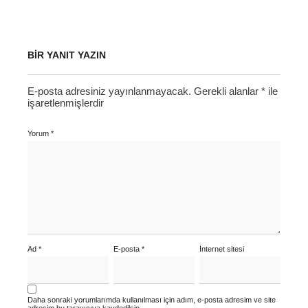
BIR YANIT YAZIN
E-posta adresiniz yayınlanmayacak.
Gerekli alanlar
*
ile
işaretlenmişlerdir
Yorum
*
Ad
*
E-posta
*
İnternet sitesi
Daha sonraki yorumlarımda kullanılması için adım, e-posta adresim ve site
adresim bu tarayıcıya kaydedilsin.