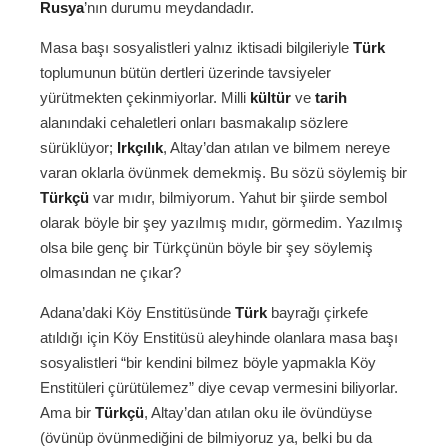
Rusya
’nın durumu meydandadır.
Masa başı sosyalistleri yalnız iktisadi bilgileriyle
Türk
toplumunun bütün dertleri üzerinde tavsiyeler
yürütmekten çekinmiyorlar. Milli
kültür
ve
tarih
alanındaki cehaletleri onları basmakalıp sözlere
sürüklüyor;
Irkçılık
, Altay’dan atılan ve bilmem nereye
varan oklarla övünmek demekmiş. Bu sözü söylemiş bir
Türkçü
var mıdır, bilmiyorum. Yahut bir şiirde sembol
olarak böyle bir şey yazılmış mıdır, görmedim. Yazılmış
olsa bile genç bir Türkçünün böyle bir şey söylemiş
olmasından ne çıkar?
Adana’daki Köy Enstitüsünde
Türk
bayrağı çirkefe
atıldığı için Köy Enstitüsü aleyhinde olanlara masa başı
sosyalistleri “bir kendini bilmez böyle yapmakla Köy
Enstitüleri çürütülemez” diye cevap vermesini biliyorlar.
Ama bir
Türkçü
, Altay’dan atılan oku ile övündüyse
(övünüp övünmediğini de bilmiyoruz ya, belki bu da