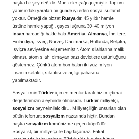
başka bir şey değildir. Mucizeler çağı geçmiştir. Toplum
yapısındaki yaraları bir günde iyi eden sosyal sülfamit
yoktur. Örneği de bizzat
Rusya
’dır. 45 yıldır hamle
üstüne hamle yaptığı, gayesi uğruna 30–40 milyon
insan
harcadığı halde hala
Amerika
,
Almanya
, İngiltere,
Finlandiya, İsveç, Norveç Danimarka, Hollanda, Belçika,
İsviçre seviyesine erişememiştir. Atom silahlarına malik
olması, atom silahı olmayan bazı devletlere üstünlüğünü
göstermez. Çünkü atom bombaları iki yüz milyon
insanın sefaleti, sıkıntısı ve açlığı pahasına
yapılmaktadır.
Sosyalizmin
Türkler
için en menfur tarafı bizim içtimai
değerlerimizin aleyhinde olmasıdır.
Türkler
milliyetçi,
sosyalizm
beynelmilelcidir… Milliyetçiliğin unsurları olan
bütün teferruat
sosyalizm
nazarında hiçtir. Bundan
başka
sosyalizm
komünizme geçen köprüdür.
Sosyalist, bir milliyetçi ile bağdaşamaz. Fakat