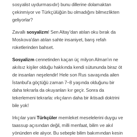
sosyalist uydurmasıdır) bunu dillerine dolamaktan
çekinmiyor ve Türkçülüğün bu olmadığını bilmezlikten
geliyorlar?
Zavallı
sosyalizm
! Sen Altay’dan atılan oku bırak da
Moskova’dan atılan sahte insaniyet, barış refah
roketlerinden bahset.
Sosyalizm
cennetinden kaçan üç milyon Alman’ın ne
akılsız kişiler olduğu hakkında kendi sütununda biraz öt
de insanları neşelendir! Hele son Rus savaşında ailen
İstanbul’a göçtüğü zaman 7–8 yaşında olduğunu bir
daha tekrarla da okuyanları kır geçir. Sonra da
tekerlemeni tekrarla: ırkçıların daha bir iktisadi doktrini
bile yok!
Irkçılar yani
Türkçüler
memleket meselelerini duygu ve
taassup açısından değil, milli menfaat, bilim ve akıl
yönünden ele alıyor. Bu sebeple bilim bakımından kesin