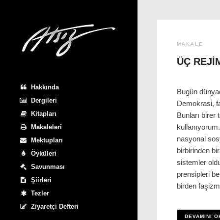
MAKALE
ÜÇ REJI
Hakkında
Bugün dünyad
Dergileri
Demokrasi, f
Kitapları
Bunları birer 
kullanıyorum
Makaleleri
nasyonal sos
Mektupları
birbirinden bir
Öyküleri
sistemler old
Savunması
prensipleri b
Şiirleri
birden faşiz
Tezler
Ziyaretçi Defteri
DEVAMINI O