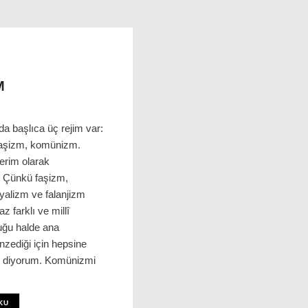
M
a başlıca üç rejim var:
aşizm, komünizm.
terim olarak
. Çünkü faşizm,
yalizm ve falanjizm
az farklı ve millî
uğu halde ana
enzediği için hepsine
m diyorum. Komünizmi
KU