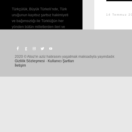
Türkçülük, Büyük Türkeli’nde, Türk
uruğunun kayıtsız şartsız hakimiyeti
14 Temmuz 2
ve bağımsızlığı ile Türklüğün her
yönden bütün milletlerden ileri ve
üstün olması ülküsüdür.
—
TÜRKÇÜLÜK
2020 © Atsız'ın aziz hatırasını yaşatmak maksadıyla yayındadır.
Gizlilik Sözleşmesi
-
Kullanıcı Şartları
İletişim